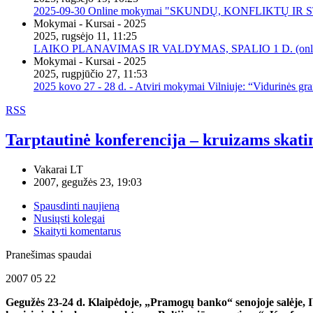
2025-09-30 Online mokymai "SKUNDŲ, KONFLIKTŲ I
Mokymai - Kursai - 2025
2025, rugsėjo 11, 11:25
LAIKO PLANAVIMAS IR VALDYMAS, SPALIO 1 D. (onli
Mokymai - Kursai - 2025
2025, rugpjūčio 27, 11:53
2025 kovo 27 - 28 d. - Atviri mokymai Vilniuje: “Vidurinės gr
RSS
Tarptautinė konferencija – kruizams skati
Vakarai LT
2007, gegužės 23, 19:03
Spausdinti naujieną
Nusiųsti kolegai
Skaityti komentarus
Pranešimas spaudai
2007 05 22
Gegužės 23-24 d. Klaipėdoje, „Pramogų banko“ senojoje salėje