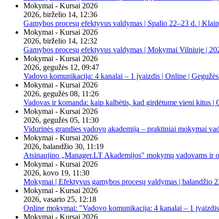
Mokymai - Kursai 2026
2026, birželio 14, 12:36
Gamybos procesų efektyvus valdymas | Spalio 22–23 d. | Klai
Mokymai - Kursai 2026
2026, birželio 14, 12:32
Gamybos procesų efektyvus valdymas | Mokymai Vilniuje | 20
Mokymai - Kursai 2026
2026, gegužės 12, 09:47
Vadovo komunikacija: 4 kanalai – 1 įvaizdis | Online | Gegužės
Mokymai - Kursai 2026
2026, gegužės 08, 11:26
Vadovas ir komanda: kaip kalbėtis, kad girdėtume vieni kitus | 
Mokymai - Kursai 2026
2026, gegužės 05, 11:30
Vidurinės grandies vadovų akademija – praktiniai mokymai va
Mokymai - Kursai 2026
2026, balandžio 30, 11:19
Atsinaujino „Manager.LT Akademijos" mokymų vadovams ir orga
Mokymai - Kursai 2026
2026, kovo 19, 11:30
Mokymai | Efektyvus gamybos procesų valdymas | balandžio 23
Mokymai - Kursai 2026
2026, vasario 25, 12:18
Online mokymai: "Vadovo komunikacija: 4 kanalai – 1 įvaizdis
Mokymai - Kursai 2026