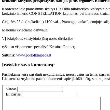
kruizinės laivybos perspektyvos Baltijos jūros regione“. Konferen
Konferencijoje pranešimus skaitys LR Ūkio ministerijos, valstybini
kruizinio lainerio CONSTELLATION kapitonas, bei Lietuvos kruiziniame 
Gegužės 23 d. (trečiadienį) 1100 val. „Pramogų banko“ senojoje salėj
Maloniai kviečiame dalyvauti.
VĮ Klaipėdos valstybinio jūrų uosto direkcijos
ryšių su visuomene specialistė Kristina Gontier,
Šaltinis:
www.portofklaipeda.lt
Įrašykite savo komentarą:
Pasiliekame teisę pašalinti nekultūringus, nesusijusius su tema, pasi
Lietuvos tarnyboms
pateikti duomenis apie įžeidžiančių, smurtą, ras
Vardas
El. paštas