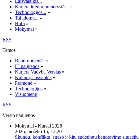
Laisvalaikis...
»
Karjera ir entreprenerystė...
»
Technologijos...
»
Tai įdomu...
»
Hobi
»
Mokymai
»
RSS
Temos
Bendruomenės
»
IT naujienos
»
Karjera Vadyba Verslas
»
Kultūra, laisvalikis
»
Pramonė
»
Technologijos
»
Visuomenė
»
RSS
Verslo naujienos
Mokymai - Kursai 2026
2026, birželio 15, 12:20
Skundų, konfliktų, streso ir kitų sudėtingų bendravimo situacijų