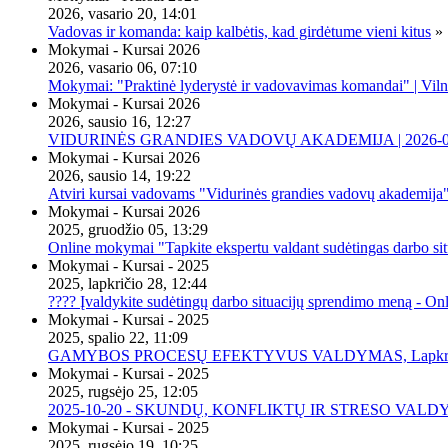
2026, vasario 20, 14:01
Vadovas ir komanda: kaip kalbėtis, kad girdėtume vieni kitus
»
Mokymai - Kursai 2026
2026, vasario 06, 07:10
Mokymai: "Praktinė lyderystė ir vadovavimas komandai" | Viln
Mokymai - Kursai 2026
2026, sausio 16, 12:27
VIDURINĖS GRANDIES VADOVŲ AKADEMIJA | 2026-02-2
Mokymai - Kursai 2026
2026, sausio 14, 19:22
Atviri kursai vadovams "Vidurinės grandies vadovų akademija
Mokymai - Kursai 2026
2025, gruodžio 05, 13:29
Online mokymai "Tapkite ekspertu valdant sudėtingas darbo sit
Mokymai - Kursai - 2025
2025, lapkričio 28, 12:44
???? Įvaldykite sudėtingų darbo situacijų sprendimo meną - O
Mokymai - Kursai - 2025
2025, spalio 22, 11:09
GAMYBOS PROCESŲ EFEKTYVUS VALDYMAS, Lapkričio 20 
Mokymai - Kursai - 2025
2025, rugsėjo 25, 12:05
2025-10-20 - SKUNDŲ, KONFLIKTŲ IR STRESO VALDY
Mokymai - Kursai - 2025
2025, rugsėjo 19, 10:25