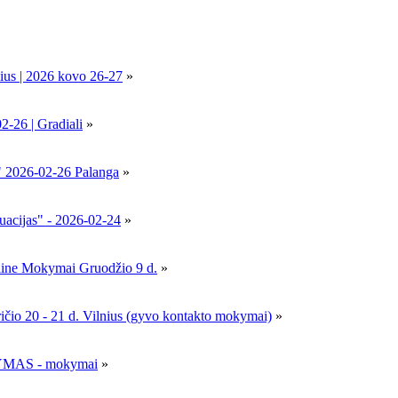
ius | 2026 kovo 26-27
»
6 | Gradiali
»
" 2026-02-26 Palanga
»
uacijas" - 2026-02-24
»
nline Mokymai Gruodžio 9 d.
»
- 21 d. Vilnius (gyvo kontakto mokymai)
»
MAS - mokymai
»