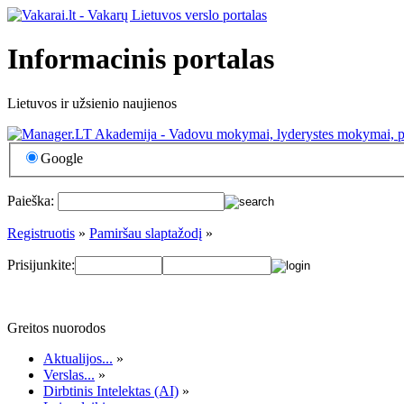
Informacinis portalas
Lietuvos ir užsienio naujienos
Google
Paieška:
Registruotis
»
Pamiršau slaptažodį
»
Prisijunkite:
Greitos nuorodos
Aktualijos...
»
Verslas...
»
Dirbtinis Intelektas (AI)
»