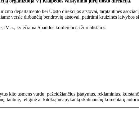
ciją organizuoja VĮ Klaipėdos valstybinio jūrų uosto direkcija.
o turizmo departamento bei Uosto direkcijos atstovai, tarptautinės 
versle dirbančių bendrovių atstovai, patirtimi kruizinės laivybos skati
e, IV a., kviečiama Spaudos konferencija žurnalistams.
rašytus kito asmens vardu, pažeidžiančius įstatymus, reklaminius, kurs
inę, tautinę, religinę ar kitokią neapykantą skatinančių komentarų autor