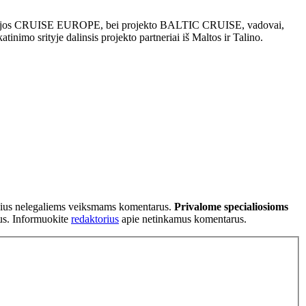
asociacijos CRUISE EUROPE, bei projekto BALTIC CRUISE, vadovai,
nimo srityje dalinsis projekto partneriai iš Maltos ir Talino.
tančius nelegaliems veiksmams komentarus.
Privalome specialiosioms
ius. Informuokite
redaktorius
apie netinkamus komentarus.