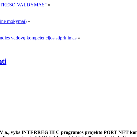
R STRESO VALDYMAS"
»
ne mokymai)
»
andies vadovų kompetencijos stiprinimas
»
nti
, IV a., vyks INTERREG III C programos projekto PORT-NET konfe