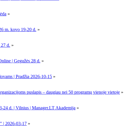
pėda
»
26 m. kovo 19-20 d.
»
 27 d.
»
Online | Gegužės 28 d.
»
dovams | Pradžia 2026-10-15
»
nizacijoms puslapis – daugiau nei 50 programų vienoje vietoje
»
-24 d. | Vilnius | Manager.LT Akademija
»
" | 2026-03-17
»