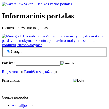
Informacinis portalas
Lietuvos ir užsienio naujienos
Google
Paieška:
Registruotis
»
Pamiršau slaptažodį
»
Prisijunkite:
Greitos nuorodos
Aktualijos...
»