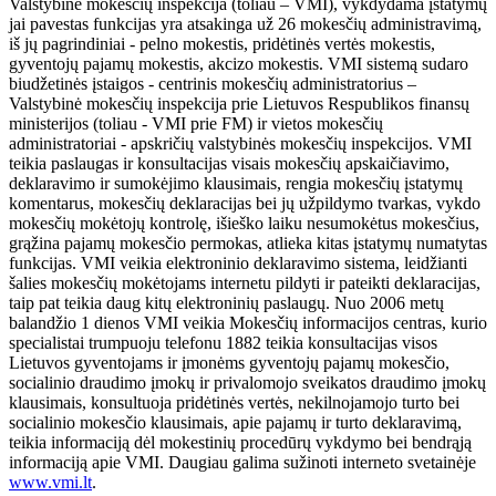
Valstybinė mokesčių inspekcija (toliau – VMI), vykdydama įstatymų
jai pavestas funkcijas yra atsakinga už 26 mokesčių administravimą,
iš jų pagrindiniai - pelno mokestis, pridėtinės vertės mokestis,
gyventojų pajamų mokestis, akcizo mokestis. VMI sistemą sudaro
biudžetinės įstaigos - centrinis mokesčių administratorius –
Valstybinė mokesčių inspekcija prie Lietuvos Respublikos finansų
ministerijos (toliau - VMI prie FM) ir vietos mokesčių
administratoriai - apskričių valstybinės mokesčių inspekcijos. VMI
teikia paslaugas ir konsultacijas visais mokesčių apskaičiavimo,
deklaravimo ir sumokėjimo klausimais, rengia mokesčių įstatymų
komentarus, mokesčių deklaracijas bei jų užpildymo tvarkas, vykdo
mokesčių mokėtojų kontrolę, išieško laiku nesumokėtus mokesčius,
grąžina pajamų mokesčio permokas, atlieka kitas įstatymų numatytas
funkcijas. VMI veikia elektroninio deklaravimo sistema, leidžianti
šalies mokesčių mokėtojams internetu pildyti ir pateikti deklaracijas,
taip pat teikia daug kitų elektroninių paslaugų. Nuo 2006 metų
balandžio 1 dienos VMI veikia Mokesčių informacijos centras, kurio
specialistai trumpuoju telefonu 1882 teikia konsultacijas visos
Lietuvos gyventojams ir įmonėms gyventojų pajamų mokesčio,
socialinio draudimo įmokų ir privalomojo sveikatos draudimo įmokų
klausimais, konsultuoja pridėtinės vertės, nekilnojamojo turto bei
socialinio mokesčio klausimais, apie pajamų ir turto deklaravimą,
teikia informaciją dėl mokestinių procedūrų vykdymo bei bendrąją
informaciją apie VMI. Daugiau galima sužinoti interneto svetainėje
www.vmi.lt
.