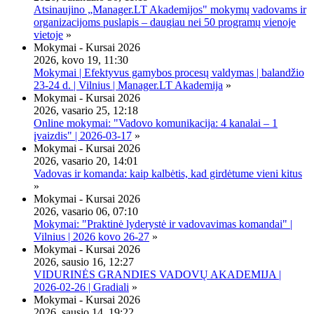
Atsinaujino „Manager.LT Akademijos" mokymų vadovams ir
organizacijoms puslapis – daugiau nei 50 programų vienoje
vietoje
»
Mokymai - Kursai 2026
2026, kovo 19, 11:30
Mokymai | Efektyvus gamybos procesų valdymas | balandžio
23-24 d. | Vilnius | Manager.LT Akademija
»
Mokymai - Kursai 2026
2026, vasario 25, 12:18
Online mokymai: "Vadovo komunikacija: 4 kanalai – 1
įvaizdis" | 2026-03-17
»
Mokymai - Kursai 2026
2026, vasario 20, 14:01
Vadovas ir komanda: kaip kalbėtis, kad girdėtume vieni kitus
»
Mokymai - Kursai 2026
2026, vasario 06, 07:10
Mokymai: "Praktinė lyderystė ir vadovavimas komandai" |
Vilnius | 2026 kovo 26-27
»
Mokymai - Kursai 2026
2026, sausio 16, 12:27
VIDURINĖS GRANDIES VADOVŲ AKADEMIJA |
2026-02-26 | Gradiali
»
Mokymai - Kursai 2026
2026, sausio 14, 19:22