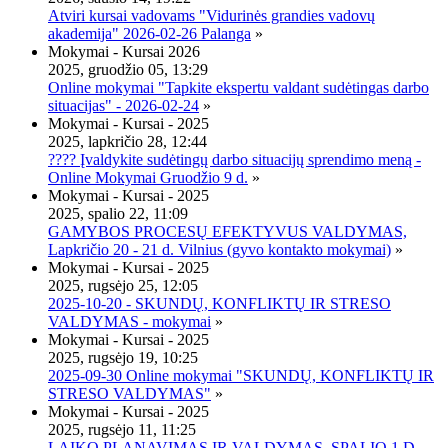
Atviri kursai vadovams "Vidurinės grandies vadovų
akademija" 2026-02-26 Palanga
»
Mokymai - Kursai 2026
2025, gruodžio 05, 13:29
Online mokymai "Tapkite ekspertu valdant sudėtingas darbo
situacijas" - 2026-02-24
»
Mokymai - Kursai - 2025
2025, lapkričio 28, 12:44
???? Įvaldykite sudėtingų darbo situacijų sprendimo meną -
Online Mokymai Gruodžio 9 d.
»
Mokymai - Kursai - 2025
2025, spalio 22, 11:09
GAMYBOS PROCESŲ EFEKTYVUS VALDYMAS,
Lapkričio 20 - 21 d. Vilnius (gyvo kontakto mokymai)
»
Mokymai - Kursai - 2025
2025, rugsėjo 25, 12:05
2025-10-20 - SKUNDŲ, KONFLIKTŲ IR STRESO
VALDYMAS - mokymai
»
Mokymai - Kursai - 2025
2025, rugsėjo 19, 10:25
2025-09-30 Online mokymai "SKUNDŲ, KONFLIKTŲ IR
STRESO VALDYMAS"
»
Mokymai - Kursai - 2025
2025, rugsėjo 11, 11:25
LAIKO PLANAVIMAS IR VALDYMAS, SPALIO 1 D.