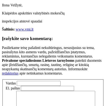
Ilona Velžytė,
Klaipėdos apskrities valstybinės mokesčių
inspekcijos atstovė spaudai
Šaltinis:
www.vmi.lt
Įrašykite savo komentarą:
Pasiliekame teisę pašalinti nekultūringus, nesusijusius su tema,
pasirašytus kito asmens vardu, pažeidžiančius įstatymus,
reklaminius, kurstančius nelegaliems veiksmams komentarus.
Privalome specialiosioms Lietuvos tarnyboms
pateikti duomenis
apie įžeidžiančių, smurtą, rasinę, tautinę, religinę ar kitokią
neapykantą skatinančių komentarų autorius. Informuokite
redaktorius
apie netinkamus komentarus.
Vardas
El. paštas