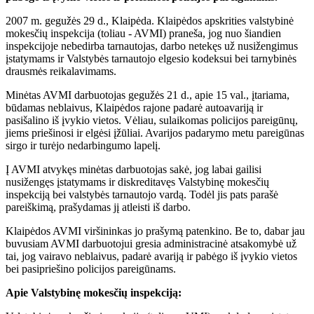
2007 m. gegužės 29 d., Klaipėda. Klaipėdos apskrities valstybinė
mokesčių inspekcija (toliau - AVMI) praneša, jog nuo šiandien
inspekcijoje nebedirba tarnautojas, darbo netekęs už nusižengimus
įstatymams ir Valstybės tarnautojo elgesio kodeksui bei tarnybinės
drausmės reikalavimams.
Minėtas AVMI darbuotojas gegužės 21 d., apie 15 val., įtariama,
būdamas neblaivus, Klaipėdos rajone padarė autoavariją ir
pasišalino iš įvykio vietos. Vėliau, sulaikomas policijos pareigūnų,
jiems priešinosi ir elgėsi įžūliai. Avarijos padarymo metu pareigūnas
sirgo ir turėjo nedarbingumo lapelį.
Į AVMI atvykęs minėtas darbuotojas sakė, jog labai gailisi
nusižengęs įstatymams ir diskreditavęs Valstybinę mokesčių
inspekciją bei valstybės tarnautojo vardą. Todėl jis pats parašė
pareiškimą, prašydamas jį atleisti iš darbo.
Klaipėdos AVMI viršininkas jo prašymą patenkino. Be to, dabar jau
buvusiam AVMI darbuotojui gresia administracinė atsakomybė už
tai, jog vairavo neblaivus, padarė avariją ir pabėgo iš įvykio vietos
bei pasipriešino policijos pareigūnams.
Apie Valstybinę mokesčių inspekciją: