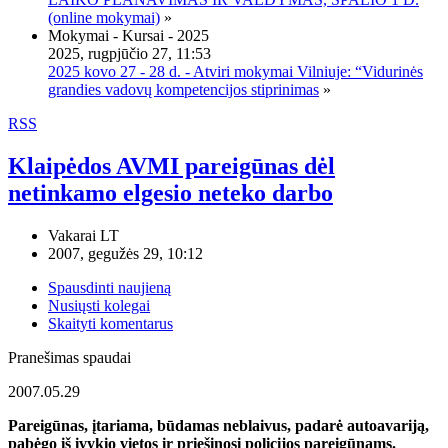
(online mokymai)
»
Mokymai - Kursai - 2025
2025, rugpjūčio 27, 11:53
2025 kovo 27 - 28 d. - Atviri mokymai Vilniuje: “Vidurinės
grandies vadovų kompetencijos stiprinimas
»
RSS
Klaipėdos AVMI pareigūnas dėl
netinkamo elgesio neteko darbo
Vakarai LT
2007, gegužės 29, 10:12
Spausdinti naujieną
Nusiųsti kolegai
Skaityti komentarus
Pranešimas spaudai
2007.05.29
Pareigūnas, įtariama, būdamas neblaivus, padarė autoavariją,
pabėgo iš įvykio vietos ir priešinosi policijos pareigūnams.