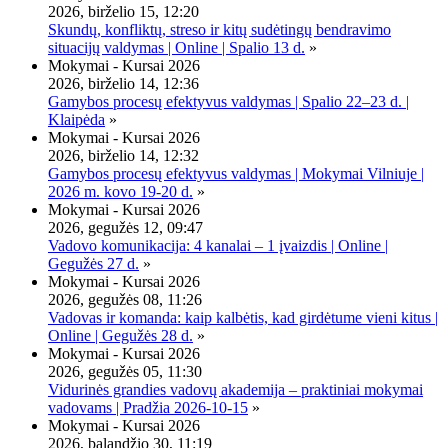
2026, birželio 15, 12:20
Skundų, konfliktų, streso ir kitų sudėtingų bendravimo
situacijų valdymas | Online | Spalio 13 d.
»
Mokymai - Kursai 2026
2026, birželio 14, 12:36
Gamybos procesų efektyvus valdymas | Spalio 22–23 d. |
Klaipėda
»
Mokymai - Kursai 2026
2026, birželio 14, 12:32
Gamybos procesų efektyvus valdymas | Mokymai Vilniuje |
2026 m. kovo 19-20 d.
»
Mokymai - Kursai 2026
2026, gegužės 12, 09:47
Vadovo komunikacija: 4 kanalai – 1 įvaizdis | Online |
Gegužės 27 d.
»
Mokymai - Kursai 2026
2026, gegužės 08, 11:26
Vadovas ir komanda: kaip kalbėtis, kad girdėtume vieni kitus |
Online | Gegužės 28 d.
»
Mokymai - Kursai 2026
2026, gegužės 05, 11:30
Vidurinės grandies vadovų akademija – praktiniai mokymai
vadovams | Pradžia 2026-10-15
»
Mokymai - Kursai 2026
2026, balandžio 30, 11:19