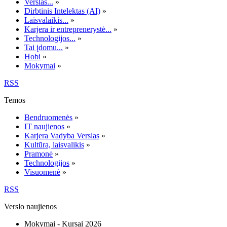
Verslas...
»
Dirbtinis Intelektas (AI)
»
Laisvalaikis...
»
Karjera ir entreprenerystė...
»
Technologijos...
»
Tai įdomu...
»
Hobi
»
Mokymai
»
RSS
Temos
Bendruomenės
»
IT naujienos
»
Karjera Vadyba Verslas
»
Kultūra, laisvalikis
»
Pramonė
»
Technologijos
»
Visuomenė
»
RSS
Verslo naujienos
Mokymai - Kursai 2026