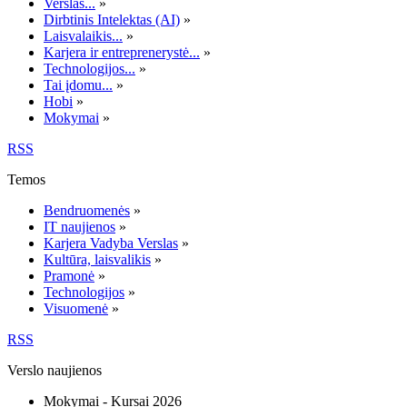
Verslas...
»
Dirbtinis Intelektas (AI)
»
Laisvalaikis...
»
Karjera ir entreprenerystė...
»
Technologijos...
»
Tai įdomu...
»
Hobi
»
Mokymai
»
RSS
Temos
Bendruomenės
»
IT naujienos
»
Karjera Vadyba Verslas
»
Kultūra, laisvalikis
»
Pramonė
»
Technologijos
»
Visuomenė
»
RSS
Verslo naujienos
Mokymai - Kursai 2026