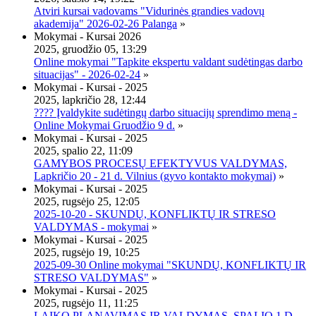
Atviri kursai vadovams "Vidurinės grandies vadovų
akademija" 2026-02-26 Palanga
»
Mokymai - Kursai 2026
2025, gruodžio 05, 13:29
Online mokymai "Tapkite ekspertu valdant sudėtingas darbo
situacijas" - 2026-02-24
»
Mokymai - Kursai - 2025
2025, lapkričio 28, 12:44
???? Įvaldykite sudėtingų darbo situacijų sprendimo meną -
Online Mokymai Gruodžio 9 d.
»
Mokymai - Kursai - 2025
2025, spalio 22, 11:09
GAMYBOS PROCESŲ EFEKTYVUS VALDYMAS,
Lapkričio 20 - 21 d. Vilnius (gyvo kontakto mokymai)
»
Mokymai - Kursai - 2025
2025, rugsėjo 25, 12:05
2025-10-20 - SKUNDŲ, KONFLIKTŲ IR STRESO
VALDYMAS - mokymai
»
Mokymai - Kursai - 2025
2025, rugsėjo 19, 10:25
2025-09-30 Online mokymai "SKUNDŲ, KONFLIKTŲ IR
STRESO VALDYMAS"
»
Mokymai - Kursai - 2025
2025, rugsėjo 11, 11:25
LAIKO PLANAVIMAS IR VALDYMAS, SPALIO 1 D.