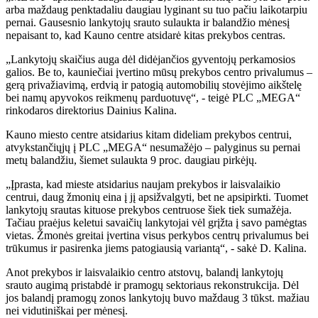
arba maždaug penktadaliu daugiau lyginant su tuo pačiu laikotarpiu
pernai. Gausesnio lankytojų srauto sulaukta ir balandžio mėnesį
nepaisant to, kad Kauno centre atsidarė kitas prekybos centras.
„Lankytojų skaičius auga dėl didėjančios gyventojų perkamosios
galios. Be to, kauniečiai įvertino mūsų prekybos centro privalumus –
gerą privažiavimą, erdvią ir patogią automobilių stovėjimo aikštelę
bei namų apyvokos reikmenų parduotuvę“, - teigė PLC „MEGA“
rinkodaros direktorius Dainius Kalina.
Kauno miesto centre atsidarius kitam dideliam prekybos centrui,
atvykstančiųjų į PLC „MEGA“ nesumažėjo – palyginus su pernai
metų balandžiu, šiemet sulaukta 9 proc. daugiau pirkėjų.
„Įprasta, kad mieste atsidarius naujam prekybos ir laisvalaikio
centrui, daug žmonių eina į jį apsižvalgyti, bet ne apsipirkti. Tuomet
lankytojų srautas kituose prekybos centruose šiek tiek sumažėja.
Tačiau praėjus keletui savaičių lankytojai vėl grįžta į savo pamėgtas
vietas. Žmonės greitai įvertina visus perkybos centrų privalumus bei
trūkumus ir pasirenka jiems patogiausią variantą“, - sakė D. Kalina.
Anot prekybos ir laisvalaikio centro atstovų, balandį lankytojų
srauto augimą pristabdė ir pramogų sektoriaus rekonstrukcija. Dėl
jos balandį pramogų zonos lankytojų buvo maždaug 3 tūkst. mažiau
nei vidutiniškai per mėnesį.