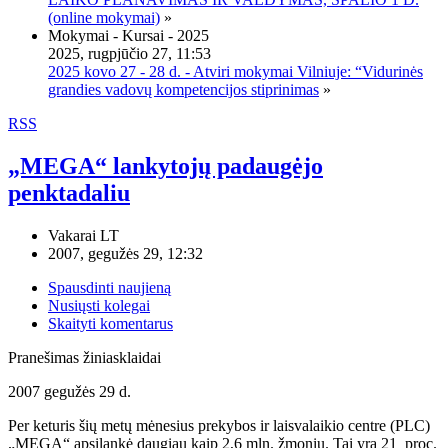
(online mokymai)
»
Mokymai - Kursai - 2025
2025, rugpjūčio 27, 11:53
2025 kovo 27 - 28 d. - Atviri mokymai Vilniuje: “Vidurinės
grandies vadovų kompetencijos stiprinimas
»
RSS
„MEGA“ lankytojų padaugėjo
penktadaliu
Vakarai LT
2007, gegužės 29, 12:32
Spausdinti naujieną
Nusiųsti kolegai
Skaityti komentarus
Pranešimas žiniasklaidai
2007 gegužės 29 d.
Per keturis šių metų mėnesius prekybos ir laisvalaikio centre (PLC)
„MEGA“ apsilankė daugiau kaip 2,6 mln. žmonių. Tai yra 21 proc.