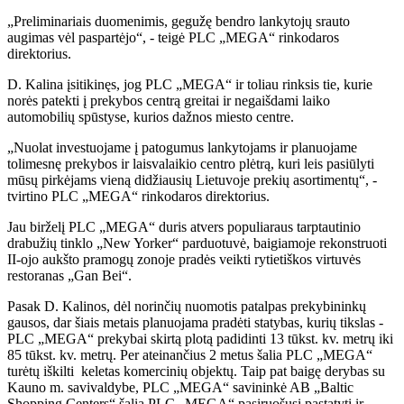
„Preliminariais duomenimis, gegužę bendro lankytojų srauto
augimas vėl paspartėjo“, - teigė PLC „MEGA“ rinkodaros
direktorius.
D. Kalina įsitikinęs, jog PLC „MEGA“ ir toliau rinksis tie, kurie
norės patekti į prekybos centrą greitai ir negaišdami laiko
automobilių spūstyse, kurios dažnos miesto centre.
„Nuolat investuojame į patogumus lankytojams ir planuojame
tolimesnę prekybos ir laisvalaikio centro plėtrą, kuri leis pasiūlyti
mūsų pirkėjams vieną didžiausių Lietuvoje prekių asortimentų“, -
tvirtino PLC „MEGA“ rinkodaros direktorius.
Jau birželį PLC „MEGA“ duris atvers populiaraus tarptautinio
drabužių tinklo „New Yorker“ parduotuvė, baigiamoje rekonstruoti
II-ojo aukšto pramogų zonoje pradės veikti rytietiškos virtuvės
restoranas „Gan Bei“.
Pasak D. Kalinos, dėl norinčių nuomotis patalpas prekybininkų
gausos, dar šiais metais planuojama pradėti statybas, kurių tikslas -
PLC „MEGA“ prekybai skirtą plotą padidinti 13 tūkst. kv. metrų iki
85 tūkst. kv. metrų. Per ateinančius 2 metus šalia PLC „MEGA“
turėtų iškilti keletas komercinių objektų. Taip pat baigę derybas su
Kauno m. savivaldybe, PLC „MEGA“ savininkė AB „Baltic
Shopping Centers“ šalia PLC „MEGA“ pasiruošusi pastatyti ir