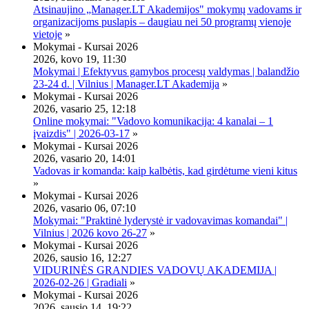
Atsinaujino „Manager.LT Akademijos" mokymų vadovams ir
organizacijoms puslapis – daugiau nei 50 programų vienoje
vietoje
»
Mokymai - Kursai 2026
2026, kovo 19, 11:30
Mokymai | Efektyvus gamybos procesų valdymas | balandžio
23-24 d. | Vilnius | Manager.LT Akademija
»
Mokymai - Kursai 2026
2026, vasario 25, 12:18
Online mokymai: "Vadovo komunikacija: 4 kanalai – 1
įvaizdis" | 2026-03-17
»
Mokymai - Kursai 2026
2026, vasario 20, 14:01
Vadovas ir komanda: kaip kalbėtis, kad girdėtume vieni kitus
»
Mokymai - Kursai 2026
2026, vasario 06, 07:10
Mokymai: "Praktinė lyderystė ir vadovavimas komandai" |
Vilnius | 2026 kovo 26-27
»
Mokymai - Kursai 2026
2026, sausio 16, 12:27
VIDURINĖS GRANDIES VADOVŲ AKADEMIJA |
2026-02-26 | Gradiali
»
Mokymai - Kursai 2026
2026, sausio 14, 19:22