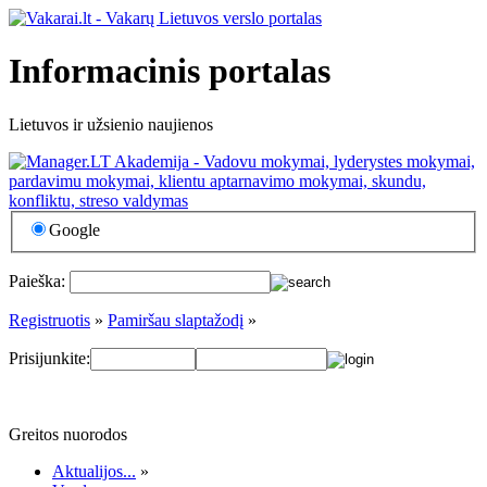
Informacinis portalas
Lietuvos ir užsienio naujienos
Google
Paieška:
Registruotis
»
Pamiršau slaptažodį
»
Prisijunkite:
Greitos nuorodos
Aktualijos...
»