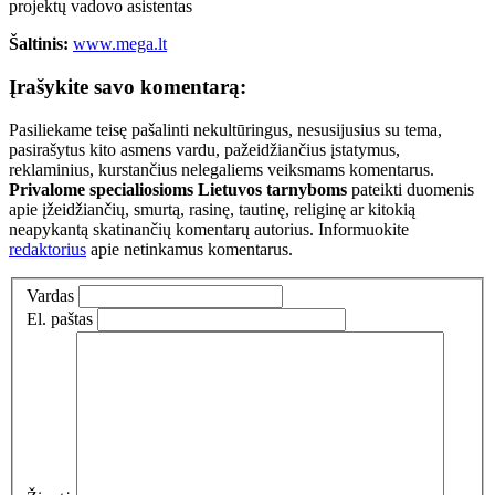
projektų vadovo asistentas
Šaltinis:
www.mega.lt
Įrašykite savo komentarą:
Pasiliekame teisę pašalinti nekultūringus, nesusijusius su tema,
pasirašytus kito asmens vardu, pažeidžiančius įstatymus,
reklaminius, kurstančius nelegaliems veiksmams komentarus.
Privalome specialiosioms Lietuvos tarnyboms
pateikti duomenis
apie įžeidžiančių, smurtą, rasinę, tautinę, religinę ar kitokią
neapykantą skatinančių komentarų autorius. Informuokite
redaktorius
apie netinkamus komentarus.
Vardas
El. paštas