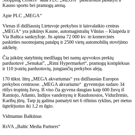
Kauno sporto bei pramogų areną.
Apie PLC „MEGA“
Vienas iš didžiausių Lietuvoje prekybos ir laisvalaikio centras
„MEGA“ yra įsikūręs Kaune, automagistralių Vilnius – Klaipėda ir
Via Baltica sankryžoje. Jis apima 72 000 kv. m komercinės
paskirties nuomojamų patalpų ir 2500 vietų automobilių stovėjimo
aikštelę.
Čia įsikūrę statybinių medžiagų bei namų apyvokos prekių
parduotuvė „Senukai”, „Rimi Hypermarket“, pramogų kompleksas
ir 110 įvairių parduotuvių, jungiančių prekybos alėją.
170 tūkst. litrų „MEGA akvariumas“ yra didžiausias Europos
prekybos centruose. „MEGA akvariumo“ gyventojus sudaro 34
rūšys tropinių žuvų. Iš viso čia gyvena daugiau kaip 600 žuvų iš
Ramiojo, Atlanto, Indijos vandenynų ir Raudonosios, Viduržemio,
Karibų jūrų. Tarp jų galima pamatyti net 6 rifinius ryklius, per metus
ūgtelėjusius iki 1,2 m ilgio.
Vidmantas Balkūnas
RsVA „Baltic Media Partners“