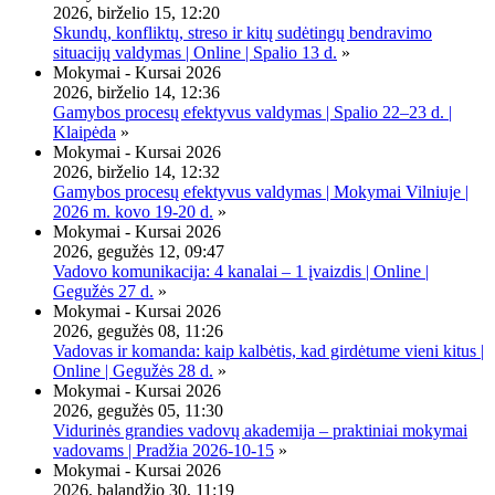
2026, birželio 15, 12:20
Skundų, konfliktų, streso ir kitų sudėtingų bendravimo
situacijų valdymas | Online | Spalio 13 d.
»
Mokymai - Kursai 2026
2026, birželio 14, 12:36
Gamybos procesų efektyvus valdymas | Spalio 22–23 d. |
Klaipėda
»
Mokymai - Kursai 2026
2026, birželio 14, 12:32
Gamybos procesų efektyvus valdymas | Mokymai Vilniuje |
2026 m. kovo 19-20 d.
»
Mokymai - Kursai 2026
2026, gegužės 12, 09:47
Vadovo komunikacija: 4 kanalai – 1 įvaizdis | Online |
Gegužės 27 d.
»
Mokymai - Kursai 2026
2026, gegužės 08, 11:26
Vadovas ir komanda: kaip kalbėtis, kad girdėtume vieni kitus |
Online | Gegužės 28 d.
»
Mokymai - Kursai 2026
2026, gegužės 05, 11:30
Vidurinės grandies vadovų akademija – praktiniai mokymai
vadovams | Pradžia 2026-10-15
»
Mokymai - Kursai 2026
2026, balandžio 30, 11:19