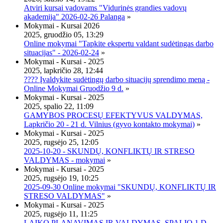
Atviri kursai vadovams "Vidurinės grandies vadovų
akademija" 2026-02-26 Palanga
»
Mokymai - Kursai 2026
2025, gruodžio 05, 13:29
Online mokymai "Tapkite ekspertu valdant sudėtingas darbo
situacijas" - 2026-02-24
»
Mokymai - Kursai - 2025
2025, lapkričio 28, 12:44
???? Įvaldykite sudėtingų darbo situacijų sprendimo meną -
Online Mokymai Gruodžio 9 d.
»
Mokymai - Kursai - 2025
2025, spalio 22, 11:09
GAMYBOS PROCESŲ EFEKTYVUS VALDYMAS,
Lapkričio 20 - 21 d. Vilnius (gyvo kontakto mokymai)
»
Mokymai - Kursai - 2025
2025, rugsėjo 25, 12:05
2025-10-20 - SKUNDŲ, KONFLIKTŲ IR STRESO
VALDYMAS - mokymai
»
Mokymai - Kursai - 2025
2025, rugsėjo 19, 10:25
2025-09-30 Online mokymai "SKUNDŲ, KONFLIKTŲ IR
STRESO VALDYMAS"
»
Mokymai - Kursai - 2025
2025, rugsėjo 11, 11:25
LAIKO PLANAVIMAS IR VALDYMAS, SPALIO 1 D.