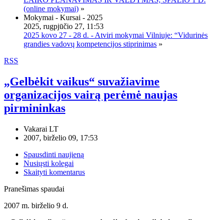
(online mokymai)
»
Mokymai - Kursai - 2025
2025, rugpjūčio 27, 11:53
2025 kovo 27 - 28 d. - Atviri mokymai Vilniuje: “Vidurinės
grandies vadovų kompetencijos stiprinimas
»
RSS
„Gelbėkit vaikus“ suvažiavime
organizacijos vairą perėmė naujas
pirmininkas
Vakarai LT
2007, birželio 09, 17:53
Spausdinti naujieną
Nusiųsti kolegai
Skaityti komentarus
Pranešimas spaudai
2007 m. birželio 9 d.