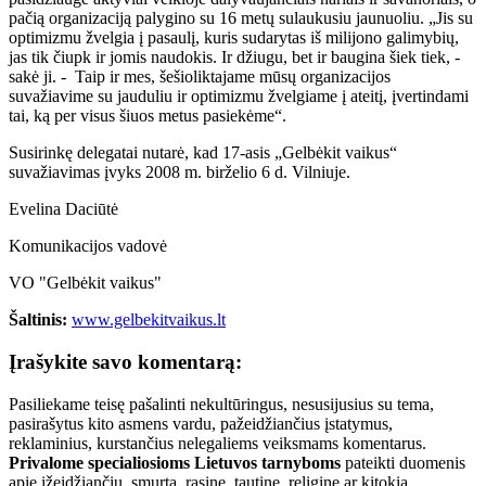
pačią organizaciją palygino su 16 metų sulaukusiu jaunuoliu. „Jis su
optimizmu žvelgia į pasaulį, kuris sudarytas iš milijono galimybių,
jas tik čiupk ir jomis naudokis. Ir džiugu, bet ir baugina šiek tiek, -
sakė ji. - Taip ir mes, šešioliktajame mūsų organizacijos
suvažiavime su jauduliu ir optimizmu žvelgiame į ateitį, įvertindami
tai, ką per visus šiuos metus pasiekėme“.
Susirinkę delegatai nutarė, kad 17-asis „Gelbėkit vaikus“
suvažiavimas įvyks 2008 m. birželio 6 d. Vilniuje.
Evelina Daciūtė
Komunikacijos vadovė
VO "Gelbėkit vaikus"
Šaltinis:
www.gelbekitvaikus.lt
Įrašykite savo komentarą:
Pasiliekame teisę pašalinti nekultūringus, nesusijusius su tema,
pasirašytus kito asmens vardu, pažeidžiančius įstatymus,
reklaminius, kurstančius nelegaliems veiksmams komentarus.
Privalome specialiosioms Lietuvos tarnyboms
pateikti duomenis
apie įžeidžiančių, smurtą, rasinę, tautinę, religinę ar kitokią