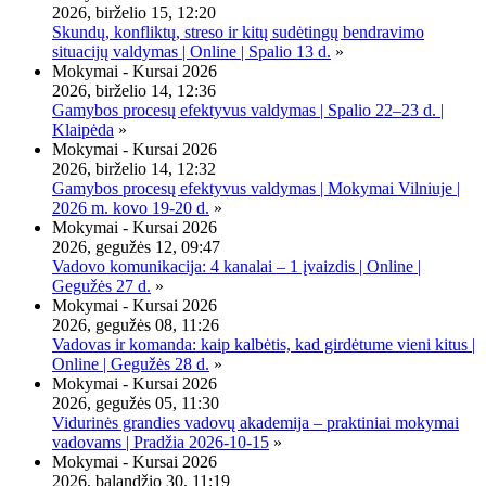
2026, birželio 15, 12:20
Skundų, konfliktų, streso ir kitų sudėtingų bendravimo
situacijų valdymas | Online | Spalio 13 d.
»
Mokymai - Kursai 2026
2026, birželio 14, 12:36
Gamybos procesų efektyvus valdymas | Spalio 22–23 d. |
Klaipėda
»
Mokymai - Kursai 2026
2026, birželio 14, 12:32
Gamybos procesų efektyvus valdymas | Mokymai Vilniuje |
2026 m. kovo 19-20 d.
»
Mokymai - Kursai 2026
2026, gegužės 12, 09:47
Vadovo komunikacija: 4 kanalai – 1 įvaizdis | Online |
Gegužės 27 d.
»
Mokymai - Kursai 2026
2026, gegužės 08, 11:26
Vadovas ir komanda: kaip kalbėtis, kad girdėtume vieni kitus |
Online | Gegužės 28 d.
»
Mokymai - Kursai 2026
2026, gegužės 05, 11:30
Vidurinės grandies vadovų akademija – praktiniai mokymai
vadovams | Pradžia 2026-10-15
»
Mokymai - Kursai 2026
2026, balandžio 30, 11:19