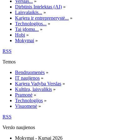
Verslas...
»
Dirbtinis Intelektas (AI)
»
Laisvalaikis...
»
Karjera ir entreprenerystė...
»
Technologijos...
»
Tai įdomu...
»
Hobi
»
Mokymai
»
RSS
Temos
Bendruomenės
»
IT naujienos
»
Karjera Vadyba Verslas
»
Kultūra, laisvalikis
»
Pramonė
»
Technologijos
»
Visuomenė
»
RSS
Verslo naujienos
Mokymai - Kursai 2026