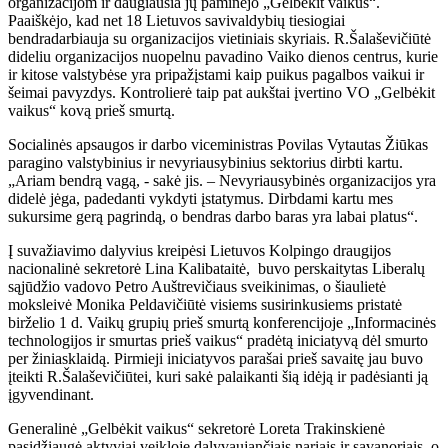
organizacijom ir daugiausia jų paminėjo „Gelbėkit vaikus“.
Paaiškėjo, kad net 18 Lietuvos savivaldybių tiesiogiai
bendradarbiauja su organizacijos vietiniais skyriais. R.Šalaševičiūtė
dideliu organizacijos nuopelnu pavadino Vaiko dienos centrus, kurie
ir kitose valstybėse yra pripažįstami kaip puikus pagalbos vaikui ir
šeimai pavyzdys. Kontrolierė taip pat aukštai įvertino VO „Gelbėkit
vaikus“ kovą prieš smurtą.
Socialinės apsaugos ir darbo viceministras Povilas Vytautas Žiūkas
paragino valstybinius ir nevyriausybinius sektorius dirbti kartu.
„Ariam bendrą vagą, - sakė jis. – Nevyriausybinės organizacijos yra
didelė jėga, padedanti vykdyti įstatymus. Dirbdami kartu mes
sukursime gerą pagrindą, o bendras darbo baras yra labai platus“.
Į suvažiavimo dalyvius kreipėsi Lietuvos Kolpingo draugijos
nacionalinė sekretorė Lina Kalibataitė, buvo perskaitytas Liberalų
sąjūdžio vadovo Petro Auštrevičiaus sveikinimas, o šiaulietė
moksleivė Monika Peldavičiūtė visiems susirinkusiems pristatė
birželio 1 d. Vaikų grupių prieš smurtą konferencijoje „Informacinės
technologijos ir smurtas prieš vaikus“ pradėtą iniciatyvą dėl smurto
per žiniasklaidą. Pirmieji iniciatyvos parašai prieš savaitę jau buvo
įteikti R.Šalaševičiūtei, kuri sakė palaikanti šią idėją ir padėsianti ją
įgyvendinant.
Generalinė „Gelbėkit vaikus“ sekretorė Loreta Trakinskienė
pasidžiaugė aktyviai veikloje dalyvaujančiais nariais ir savanoriais, o