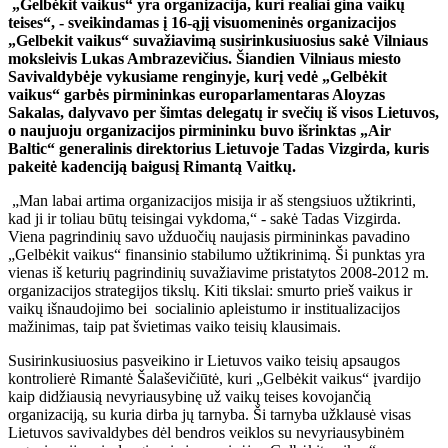
„Gelbėkit vaikus“ yra organizacija, kuri realiai gina vaikų
teises“, - sveikindamas į 16-ąjį visuomeninės organizacijos
„Gelbekit vaikus“ suvažiavimą susirinkusiuosius sakė Vilniaus
moksleivis Lukas Ambrazevičius. Šiandien Vilniaus miesto
Savivaldybėje vykusiame renginyje, kurį vedė „Gelbėkit
vaikus“ garbės pirmininkas europarlamentaras Aloyzas
Sakalas, dalyvavo per šimtas delegatų ir svečių iš visos Lietuvos,
o naujuoju organizacijos pirmininku buvo išrinktas „Air
Baltic“ generalinis direktorius Lietuvoje Tadas Vizgirda, kuris
pakeitė kadenciją baigusį Rimantą Vaitkų.
„Man labai artima organizacijos misija ir aš stengsiuos užtikrinti,
kad ji ir toliau būtų teisingai vykdoma,“ - sakė Tadas Vizgirda.
Viena pagrindinių savo užduočių naujasis pirmininkas pavadino
„Gelbėkit vaikus“ finansinio stabilumo užtikrinimą. Ši punktas yra
vienas iš keturių pagrindinių suvažiavime pristatytos 2008-2012 m.
organizacijos strategijos tikslų. Kiti tikslai: smurto prieš vaikus ir
vaikų išnaudojimo bei socialinio apleistumo ir institualizacijos
mažinimas, taip pat švietimas vaiko teisių klausimais.
Susirinkusiuosius pasveikino ir Lietuvos vaiko teisių apsaugos
kontrolierė Rimantė Šalaševičiūtė, kuri „Gelbėkit vaikus“ įvardijo
kaip didžiausią nevyriausybinę už vaikų teises kovojančią
organizaciją, su kuria dirba jų tarnyba. Ši tarnyba užklausė visas
Lietuvos savivaldybes dėl bendros veiklos su nevyriausybinėm