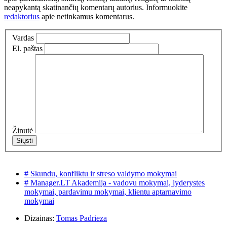
neapykantą skatinančių komentarų autorius. Informuokite
redaktorius
apie netinkamus komentarus.
Vardas
El. paštas
Žinutė
# Skundu, konfliktu ir streso valdymo mokymai
# Manager.LT Akademija - vadovu mokymai, lyderystes
mokymai, pardavimu mokymai, klientu aptarnavimo
mokymai
Dizainas:
Tomas Padrieza