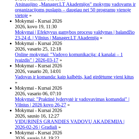
Atsinaujino „Manager.LT Akademijos" mokymų vadovams ir
organizacijoms puslapis – daugiau nei 50 programų vienoje
vietoje
»
Mokymai - Kursai 2026
2026, kovo 19, 11:30
Mokymai | Efektyvus gamybos procesų valdymas | balandžio
23-24 d. | Vilnius | Manager.LT Akademija
»
Mokymai - Kursai 2026
2026, vasario 25, 12:18
Online mokymai: "Vadovo komunikacija: 4 kanalai – 1
įvaizdis" | 2026-03-17
»
Mokymai - Kursai 2026
2026, vasario 20, 14:01
Vadovas ir komanda: kaip kalbėtis, kad girdėtume vieni kitus
»
Mokymai - Kursai 2026
2026, vasario 06, 07:10
Mokymai: "Praktinė lyderystė ir vadovavimas komandai" |
Vilnius | 2026 kovo 26-27
»
Mokymai - Kursai 2026
2026, sausio 16, 12:27
VIDURINĖS GRANDIES VADOVŲ AKADEMIJA |
2026-02-26 | Gradiali
»
Mokymai - Kursai 2026
2026, sausio 14, 19:22