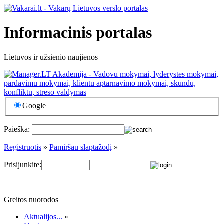
Informacinis portalas
Lietuvos ir užsienio naujienos
Google
Paieška:
Registruotis
»
Pamiršau slaptažodį
»
Prisijunkite:
Greitos nuorodos
Aktualijos...
»