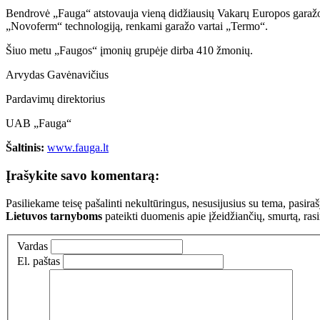
Bendrovė „Fauga“ atstovauja vieną didžiausių Vakarų Europos gara
„Novoferm“ technologiją, renkami garažo vartai „Termo“.
Šiuo metu „Faugos“ įmonių grupėje dirba 410 žmonių.
Arvydas Gavėnavičius
Pardavimų direktorius
UAB „Fauga“
Šaltinis:
www.fauga.lt
Įrašykite savo komentarą:
Pasiliekame teisę pašalinti nekultūringus, nesusijusius su tema, pasi
Lietuvos tarnyboms
pateikti duomenis apie įžeidžiančių, smurtą, ras
Vardas
El. paštas