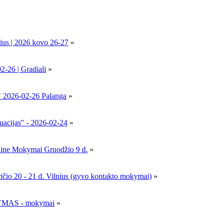
ius | 2026 kovo 26-27
»
6 | Gradiali
»
" 2026-02-26 Palanga
»
uacijas" - 2026-02-24
»
nline Mokymai Gruodžio 9 d.
»
- 21 d. Vilnius (gyvo kontakto mokymai)
»
MAS - mokymai
»