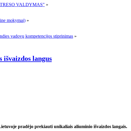
R STRESO VALDYMAS"
»
ne mokymai)
»
andies vadovų kompetencijos stiprinimas
»
s išvaizdos langus
etuvoje pradėjo prekiauti unikaliais aliuminio išvaizdos langais.