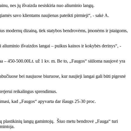
ainu, nes jų išvaizda nesiskiria nuo aliuminio langų.
iamės savo klientams naujienas pateikti pirmieji“, - sakė A.
čius modernų dizainą, tiek statybos bendrovėms, įmonėms ir įstaigoms,
ai aliuminio išvaizdos langai – puikus kainos ir kokybės derinys“, -
aina – 450-500.00Lt. už 1 kv. m. Be to, „Faugos“ siūloma naujovė yra
učiuose bei naujuose biuruose, kur naujieji langai gali būti pigesnė
terjerui reikalingus sprendimus.
kimasi, kad „Faugos“ apyvarta dar išaugs 25-30 proc.
ų plastikinių langų gamintojų. Šiuo metu bendrovė „Fauga“ turi
amintoja.