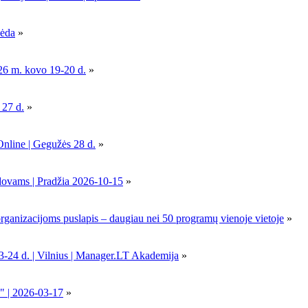
pėda
»
26 m. kovo 19-20 d.
»
 27 d.
»
Online | Gegužės 28 d.
»
dovams | Pradžia 2026-10-15
»
nizacijoms puslapis – daugiau nei 50 programų vienoje vietoje
»
-24 d. | Vilnius | Manager.LT Akademija
»
" | 2026-03-17
»