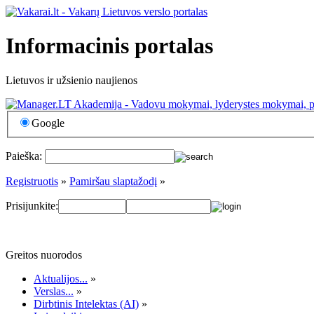
Informacinis portalas
Lietuvos ir užsienio naujienos
Google
Paieška:
Registruotis
»
Pamiršau slaptažodį
»
Prisijunkite:
Greitos nuorodos
Aktualijos...
»
Verslas...
»
Dirbtinis Intelektas (AI)
»