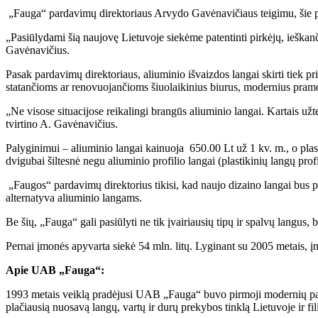
„Fauga“ pardavimų direktoriaus Arvydo Gavėnavičiaus teigimu, šie plasti
„Pasiūlydami šią naujovę Lietuvoje siekėme patentinti pirkėjų, ieškanč
Gavėnavičius.
Pasak pardavimų direktoriaus, aliuminio išvaizdos langai skirti tiek 
statančioms ar renovuojančioms šiuolaikinius biurus, modernius pramo
„Ne visose situacijose reikalingi brangūs aliuminio langai. Kartais užt
tvirtino A. Gavėnavičius.
Palyginimui – aliuminio langai kainuoja 650.00 Lt už 1 kv. m., o plas
dvigubai šiltesnė negu aliuminio profilio langai (plastikinių langų p
„Faugos“ pardavimų direktorius tikisi, kad naujo dizaino langai bus p
alternatyva aliuminio langams.
Be šių, „Fauga“ gali pasiūlyti ne tik įvairiausių tipų ir spalvų langus
Pernai įmonės apyvarta siekė 54 mln. litų. Lyginant su 2005 metais, į
Apie UAB „Fauga“:
1993 metais veiklą pradėjusi UAB „Fauga“ buvo pirmoji modernių pake
plačiausią nuosavą langų, vartų ir durų prekybos tinklą Lietuvoje ir fil