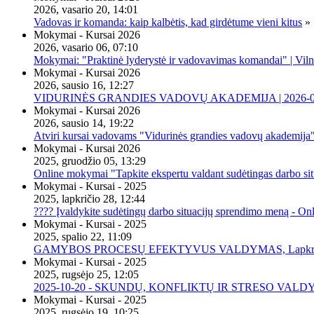
2026, vasario 20, 14:01
Vadovas ir komanda: kaip kalbėtis, kad girdėtume vieni kitus
»
Mokymai - Kursai 2026
2026, vasario 06, 07:10
Mokymai: "Praktinė lyderystė ir vadovavimas komandai" | Viln
Mokymai - Kursai 2026
2026, sausio 16, 12:27
VIDURINĖS GRANDIES VADOVŲ AKADEMIJA | 2026-02-2
Mokymai - Kursai 2026
2026, sausio 14, 19:22
Atviri kursai vadovams "Vidurinės grandies vadovų akademija
Mokymai - Kursai 2026
2025, gruodžio 05, 13:29
Online mokymai "Tapkite ekspertu valdant sudėtingas darbo sit
Mokymai - Kursai - 2025
2025, lapkričio 28, 12:44
???? Įvaldykite sudėtingų darbo situacijų sprendimo meną - O
Mokymai - Kursai - 2025
2025, spalio 22, 11:09
GAMYBOS PROCESŲ EFEKTYVUS VALDYMAS, Lapkričio 20 
Mokymai - Kursai - 2025
2025, rugsėjo 25, 12:05
2025-10-20 - SKUNDŲ, KONFLIKTŲ IR STRESO VALDY
Mokymai - Kursai - 2025
2025, rugsėjo 19, 10:25