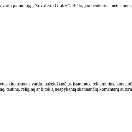
žo vartų gamintoją „Novoferm GmbH“. Be to, jau penkerius metus nuo
rašytus kito asmens vardu, pažeidžiančius įstatymus, reklaminius, kurs
inę, tautinę, religinę ar kitokią neapykantą skatinančių komentarų autor