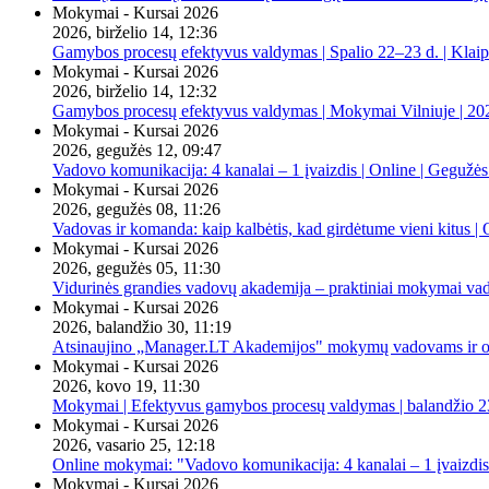
Mokymai - Kursai 2026
2026, birželio 14, 12:36
Gamybos procesų efektyvus valdymas | Spalio 22–23 d. | Klai
Mokymai - Kursai 2026
2026, birželio 14, 12:32
Gamybos procesų efektyvus valdymas | Mokymai Vilniuje | 20
Mokymai - Kursai 2026
2026, gegužės 12, 09:47
Vadovo komunikacija: 4 kanalai – 1 įvaizdis | Online | Gegužės
Mokymai - Kursai 2026
2026, gegužės 08, 11:26
Vadovas ir komanda: kaip kalbėtis, kad girdėtume vieni kitus | 
Mokymai - Kursai 2026
2026, gegužės 05, 11:30
Vidurinės grandies vadovų akademija – praktiniai mokymai va
Mokymai - Kursai 2026
2026, balandžio 30, 11:19
Atsinaujino „Manager.LT Akademijos" mokymų vadovams ir orga
Mokymai - Kursai 2026
2026, kovo 19, 11:30
Mokymai | Efektyvus gamybos procesų valdymas | balandžio 23
Mokymai - Kursai 2026
2026, vasario 25, 12:18
Online mokymai: "Vadovo komunikacija: 4 kanalai – 1 įvaizdis
Mokymai - Kursai 2026