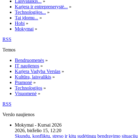
Laisvalaikis...
»
Karjera ir entreprenerystė...
»
Technologijos...
»
Tai įdomu...
»
Hobi
»
Mokymai
»
RSS
Temos
Bendruomenės
»
IT naujienos
»
Karjera Vadyba Verslas
»
Kultūra, laisvalikis
»
Pramonė
»
Technologijos
»
Visuomenė
»
RSS
Verslo naujienos
Mokymai - Kursai 2026
2026, birželio 15, 12:20
Skundų, konfliktų, streso ir kitų sudėtingų bendravimo situacijų