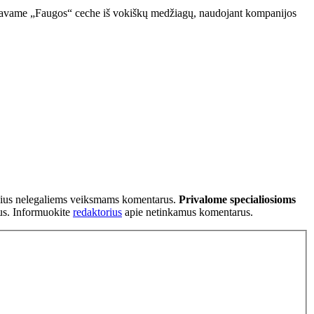
savame „Faugos“ ceche iš vokiškų medžiagų, naudojant kompanijos
tančius nelegaliems veiksmams komentarus.
Privalome specialiosioms
ius. Informuokite
redaktorius
apie netinkamus komentarus.