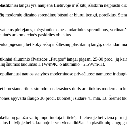
kiniai langai yra naujiena Lietuvoje ir iš kitų išsiskiria neįprastu diz
ių modernių dizaino sprendimų būstui ar biurui įrengti, poreikius. Steng
privatiems pirkėjams, mėgstantiems nestandartinius sprendimus, vertinan
ninės ar komercinės paskirties objektus.
enka pigesnių, bet kokybiškų ir šiltesnių plastikinių langų, o standartini
tikiniai aliuminio išvaizdos „Faugos“ langai pigesni 25-30 proc., jų k
rofilių šilumos laidumas 1.1W/m²K, o aliuminio - 2.5W/m²K).
opuliariausi naujos statybos moderniuose privačiuose namuose ir daugiab
, bet ir nestandartines stumdomas terasines duris ar kitokius moderniam in
monės apyvarta išaugo 30 proc., kuomet ji sudarė 41 mln. Lt. Šiemet ti
liamų garažo vartų importuotoja ir tiekėja Lietuvoje bei viena pirmųj
ialus Latvijoje bei Ukrainoje ir yra viena didžiausių plastikinių langų g