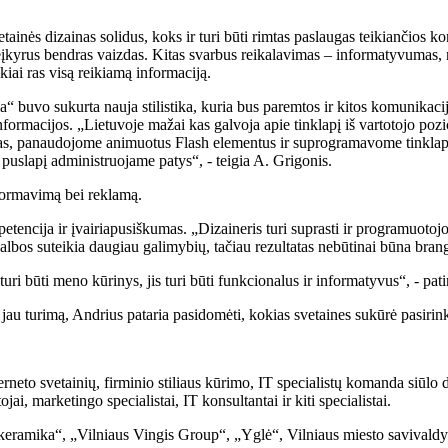
tainės dizainas solidus, koks ir turi būti rimtas paslaugas teikiančios k
r neįkyrus bendras vaizdas. Kitas svarbus reikalavimas – informatyvumas, 
kiai ras visą reikiamą informaciją.
uvo sukurta nauja stilistika, kuria bus paremtos ir kitos komunikacij
informacijos. „Lietuvoje mažai kas galvoja apie tinklapį iš vartotojo poz
as, panaudojome animuotus Flash elementus ir suprogramavome tinklapį
puslapį administruojame patys“, - teigia A. Grigonis.
 formavimą bei reklamą.
tencija ir įvairiapusiškumas. „Dizaineris turi suprasti ir programuotojo
lbos suteikia daugiau galimybių, tačiau rezultatas nebūtinai būna bran
uri būti meno kūrinys, jis turi būti funkcionalus ir informatyvus“, - pa
jau turimą, Andrius pataria pasidomėti, kokias svetaines sukūrė pasirink
neto svetainių, firminio stiliaus kūrimo, IT specialistų komanda siūlo d
ai, marketingo specialistai, IT konsultantai ir kiti specialistai.
ramika“, „Vilniaus Vingis Group“, „Yglė“, Vilniaus miesto savivaldyb