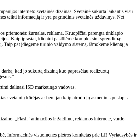
ompanijos interneto svetainės dizainas. Svetainė sukurta laikantis visų
nes teikti informaciją ir yra pagrindinis svetainės uždavinys. Net
os priemonės: žurnalas, reklama. Kruopščiai parengta tinklapio
icijos. Kaip įprastai, klientui pasiūlėme kompleksinį sprendimą:
. Taip pat įdiegėme turinio valdymo sistemą, išmokėme klientą ja
 darbą, kad jo sukurtą dizainą kuo paprasčiau realizuotų
gesnis.“
tirtimi dalinasi ISD marketingo vadovas.
tas svetainių kūrėjas ar bent jau kaip atrodo jų asmeninis puslapis.
izaino, „Flash“ animacijos ir žaidimų, reklamos internete, vardo
ė, Informacinės visuomenės plėtros komitetas prie LR Vyriausybės ir