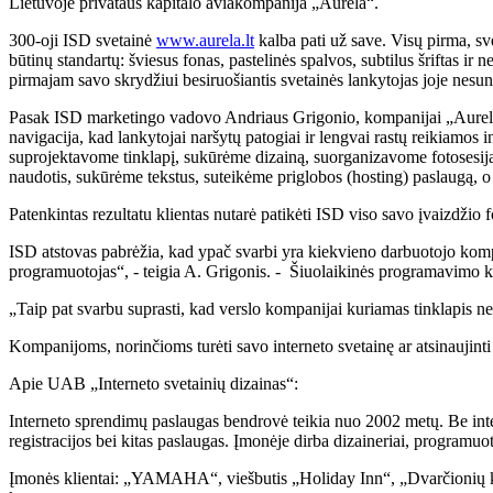
Lietuvoje privataus kapitalo aviakompanija „Aurela“.
300-oji ISD svetainė
www.aurela.lt
kalba pati už save. Visų pirma, sve
būtinų standartų: šviesus fonas, pastelinės spalvos, subtilus šriftas i
pirmajam savo skrydžiui besiruošiantis svetainės lankytojas joje nesun
Pasak ISD marketingo vadovo Andriaus Grigonio, kompanijai „Aurela“ b
navigacija, kad lankytojai naršytų patogiai ir lengvai rastų reikiamos 
suprojektavome tinklapį, sukūrėme dizainą, suorganizavome fotosesij
naudotis, sukūrėme tekstus, suteikėme priglobos (hosting) paslaugą, o 
Patenkintas rezultatu klientas nutarė patikėti ISD viso savo įvaizdžio
ISD atstovas pabrėžia, kad ypač svarbi yra kiekvieno darbuotojo kompe
programuotojas“, - teigia A. Grigonis. - Šiuolaikinės programavimo ka
„Taip pat svarbu suprasti, kad verslo kompanijai kuriamas tinklapis net
Kompanijoms, norinčioms turėti savo interneto svetainę ar atsinaujinti 
Apie UAB „Interneto svetainių dizainas“:
Interneto sprendimų paslaugas bendrovė teikia nuo 2002 metų. Be inter
registracijos bei kitas paslaugas. Įmonėje dirba dizaineriai, programuotoj
Įmonės klientai: „YAMAHA“, viešbutis „Holiday Inn“, „Dvarčionių ke