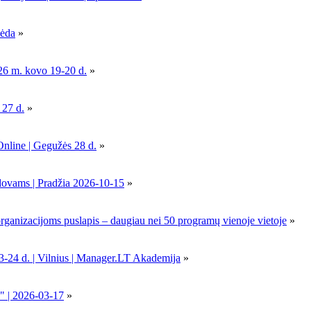
pėda
»
26 m. kovo 19-20 d.
»
 27 d.
»
Online | Gegužės 28 d.
»
dovams | Pradžia 2026-10-15
»
nizacijoms puslapis – daugiau nei 50 programų vienoje vietoje
»
-24 d. | Vilnius | Manager.LT Akademija
»
" | 2026-03-17
»