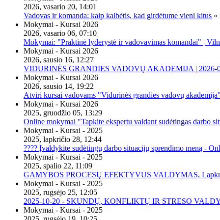
2026, vasario 20, 14:01
Vadovas ir komanda: kaip kalbėtis, kad girdėtume vieni kitus
»
Mokymai - Kursai 2026
2026, vasario 06, 07:10
Mokymai: "Praktinė lyderystė ir vadovavimas komandai" | Viln
Mokymai - Kursai 2026
2026, sausio 16, 12:27
VIDURINĖS GRANDIES VADOVŲ AKADEMIJA | 2026-02-2
Mokymai - Kursai 2026
2026, sausio 14, 19:22
Atviri kursai vadovams "Vidurinės grandies vadovų akademija
Mokymai - Kursai 2026
2025, gruodžio 05, 13:29
Online mokymai "Tapkite ekspertu valdant sudėtingas darbo sit
Mokymai - Kursai - 2025
2025, lapkričio 28, 12:44
???? Įvaldykite sudėtingų darbo situacijų sprendimo meną - O
Mokymai - Kursai - 2025
2025, spalio 22, 11:09
GAMYBOS PROCESŲ EFEKTYVUS VALDYMAS, Lapkričio 20 
Mokymai - Kursai - 2025
2025, rugsėjo 25, 12:05
2025-10-20 - SKUNDŲ, KONFLIKTŲ IR STRESO VALDY
Mokymai - Kursai - 2025
2025, rugsėjo 19, 10:25