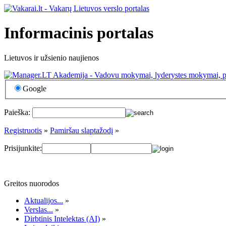
Informacinis portalas
Lietuvos ir užsienio naujienos
Google
Paieška:
Registruotis
»
Pamiršau slaptažodį
»
Prisijunkite:
Greitos nuorodos
Aktualijos...
»
Verslas...
»
Dirbtinis Intelektas (AI)
»