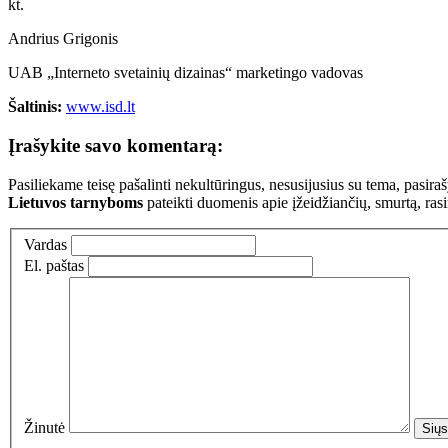
kt.
Andrius Grigonis
UAB „Interneto svetainių dizainas“ marketingo vadovas
Šaltinis:
www.isd.lt
Įrašykite savo komentarą:
Pasiliekame teisę pašalinti nekultūringus, nesusijusius su tema, pasi
Lietuvos tarnyboms
pateikti duomenis apie įžeidžiančių, smurtą, ras
Vardas
El. paštas
Žinutė