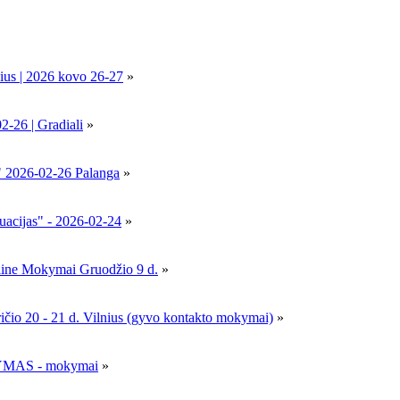
ius | 2026 kovo 26-27
»
6 | Gradiali
»
" 2026-02-26 Palanga
»
uacijas" - 2026-02-24
»
nline Mokymai Gruodžio 9 d.
»
- 21 d. Vilnius (gyvo kontakto mokymai)
»
MAS - mokymai
»