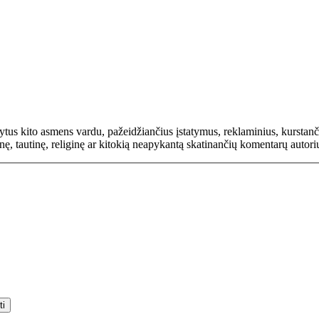
rašytus kito asmens vardu, pažeidžiančius įstatymus, reklaminius, kurs
inę, tautinę, religinę ar kitokią neapykantą skatinančių komentarų autor