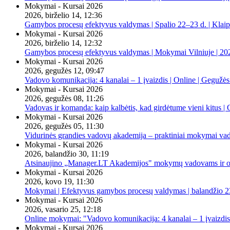
Mokymai - Kursai 2026
2026, birželio 14, 12:36
Gamybos procesų efektyvus valdymas | Spalio 22–23 d. | Klai
Mokymai - Kursai 2026
2026, birželio 14, 12:32
Gamybos procesų efektyvus valdymas | Mokymai Vilniuje | 20
Mokymai - Kursai 2026
2026, gegužės 12, 09:47
Vadovo komunikacija: 4 kanalai – 1 įvaizdis | Online | Gegužės
Mokymai - Kursai 2026
2026, gegužės 08, 11:26
Vadovas ir komanda: kaip kalbėtis, kad girdėtume vieni kitus | 
Mokymai - Kursai 2026
2026, gegužės 05, 11:30
Vidurinės grandies vadovų akademija – praktiniai mokymai va
Mokymai - Kursai 2026
2026, balandžio 30, 11:19
Atsinaujino „Manager.LT Akademijos" mokymų vadovams ir orga
Mokymai - Kursai 2026
2026, kovo 19, 11:30
Mokymai | Efektyvus gamybos procesų valdymas | balandžio 23
Mokymai - Kursai 2026
2026, vasario 25, 12:18
Online mokymai: "Vadovo komunikacija: 4 kanalai – 1 įvaizdis
Mokymai - Kursai 2026