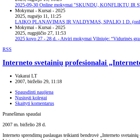
2025-09-30 Online mokymai "SKUNDŲ, KONFLIKTŲ I
Mokymai - Kursai - 2025
2025, rugsėjo 11, 11:25
LAIKO PLANAVIMAS IR VALDYMAS, SPALIO 1 D. (onli
Mokymai - Kursai - 2025
2025, rugpjūčio 27, 11:53
2025 kovo 27 - 28 d. - Atviri mokymai Vilniuje: “Vidurinės gr
RSS
Interneto svetainių profesionalai „Internet
Vakarai LT
2007, birželio 29, 11:18
Spausdinti naujieną
Nusiųsti kolegai
Skaityti komentarus
Pranešimas spaudai
2007 m. birželio 28 d.
Interneto sprendimų paslaugas teikianti bendrovė „Interneto svetainių d