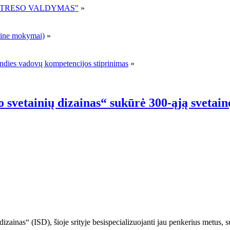
R STRESO VALDYMAS"
»
ne mokymai)
»
andies vadovų kompetencijos stiprinimas
»
o svetainių dizainas“ sukūrė 300-ąją svetain
izainas“ (ISD), šioje srityje besispecializuojanti jau penkerius metus, su