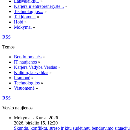
Laisvalaikis...
»
Karjera ir entreprenerystė...
»
Technologijos...
»
Tai įdomu...
»
Hobi
»
Mokymai
»
RSS
Temos
Bendruomenės
»
IT naujienos
»
Karjera Vadyba Verslas
»
Kultūra, laisvalikis
»
Pramonė
»
Technologijos
»
Visuomenė
»
RSS
Verslo naujienos
Mokymai - Kursai 2026
2026, birželio 15, 12:20
Skundų, konfliktų, streso ir kitų sudėtingų bendravimo situacijų