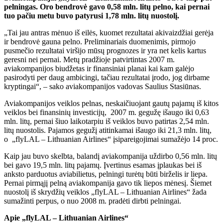
pelningas. Oro bendrovė gavo 0,58 mln. litų pelno, kai pernai
tuo pačiu metu buvo patyrusi 1,78 mln. litų nuostolį.
„Tai jau antras mėnuo iš eilės, kuomet rezultatai akivaizdžiai gerėja
ir bendrovė gauna pelno. Preliminariais duomenimis, pirmojo
pusmečio rezultatai viršijo mūsų prognozes ir yra net kelis kartus
geresni nei pernai. Metų pradžioje patvirtintas 2007 m.
aviakompanijos biudžetas ir finansiniai planai kai kam galėjo
pasirodyti per daug ambicingi, tačiau rezultatai įrodo, jog dirbame
kryptingai“, – sako aviakompanijos vadovas Saulius Stasiūnas.
Aviakompanijos veiklos pelnas, neskaičiuojant gautų pajamų iš kitos
veiklos bei finansinių investicijų, 2007 m. gegužę išaugo iki 0,63
mln. litų, pernai šiuo laikotarpiu iš veiklos buvo patirtas 2,54 mln.
litų nuostolis. Pajamos gegužį atitinkamai išaugo iki 21,3 mln. litų,
o „flyLAL – Lithuanian Airlines“ įsipareigojimai sumažėjo 14 proc.
Kaip jau buvo skelbta, balandį aviakompanija uždirbo 0,56 mln. litų
bei gavo 19,5 mln. litų pajamų. Įvertinus esamas įplaukas bei iš
anksto parduotus aviabilietus, pelningi turėtų būti birželis ir liepa.
Pernai pirmąjį pelną aviakompanija gavo tik liepos mėnesį. Šiemet
nuostolį iš skrydžių veiklos „flyLAL – Lithuanian Airlines“ žada
sumažinti perpus, o nuo 2008 m. pradėti dirbti pelningai.
Apie „flyLAL – Lithuanian Airlines“