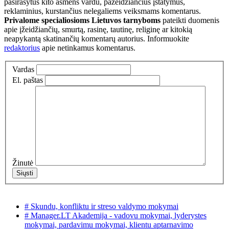
pasirašytus kito asmens vardu, pažeidžiančius įstatymus,
reklaminius, kurstančius nelegaliems veiksmams komentarus.
Privalome specialiosioms Lietuvos tarnyboms
pateikti duomenis
apie įžeidžiančių, smurtą, rasinę, tautinę, religinę ar kitokią
neapykantą skatinančių komentarų autorius. Informuokite
redaktorius
apie netinkamus komentarus.
Vardas
El. paštas
Žinutė
# Skundu, konfliktu ir streso valdymo mokymai
# Manager.LT Akademija - vadovu mokymai, lyderystes
mokymai, pardavimu mokymai, klientu aptarnavimo