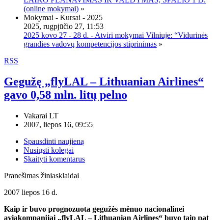
(online mokymai)
»
Mokymai - Kursai - 2025
2025, rugpjūčio 27, 11:53
2025 kovo 27 - 28 d. - Atviri mokymai Vilniuje: “Vidurinės
grandies vadovų kompetencijos stiprinimas
»
RSS
Gegužę „flyLAL – Lithuanian Airlines“
gavo 0,58 mln. litų pelno
Vakarai LT
2007, liepos 16, 09:55
Spausdinti naujieną
Nusiųsti kolegai
Skaityti komentarus
Pranešimas žiniasklaidai
2007 liepos 16 d.
Kaip ir buvo prognozuota gegužės mėnuo nacionalinei
aviakompanijai „flyLAL – Lithuanian Airlines“ buvo taip pat