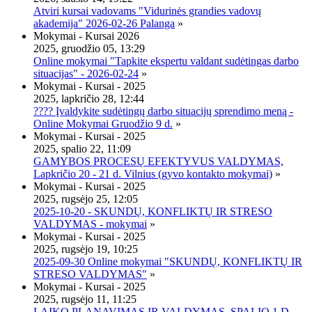
Atviri kursai vadovams "Vidurinės grandies vadovų
akademija" 2026-02-26 Palanga
»
Mokymai - Kursai 2026
2025, gruodžio 05, 13:29
Online mokymai "Tapkite ekspertu valdant sudėtingas darbo
situacijas" - 2026-02-24
»
Mokymai - Kursai - 2025
2025, lapkričio 28, 12:44
???? Įvaldykite sudėtingų darbo situacijų sprendimo meną -
Online Mokymai Gruodžio 9 d.
»
Mokymai - Kursai - 2025
2025, spalio 22, 11:09
GAMYBOS PROCESŲ EFEKTYVUS VALDYMAS,
Lapkričio 20 - 21 d. Vilnius (gyvo kontakto mokymai)
»
Mokymai - Kursai - 2025
2025, rugsėjo 25, 12:05
2025-10-20 - SKUNDŲ, KONFLIKTŲ IR STRESO
VALDYMAS - mokymai
»
Mokymai - Kursai - 2025
2025, rugsėjo 19, 10:25
2025-09-30 Online mokymai "SKUNDŲ, KONFLIKTŲ IR
STRESO VALDYMAS"
»
Mokymai - Kursai - 2025
2025, rugsėjo 11, 11:25
LAIKO PLANAVIMAS IR VALDYMAS, SPALIO 1 D.