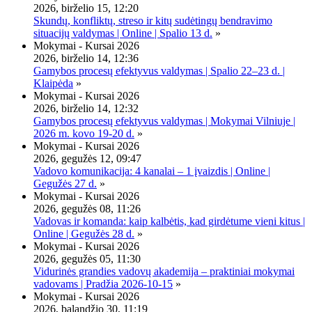
2026, birželio 15, 12:20
Skundų, konfliktų, streso ir kitų sudėtingų bendravimo
situacijų valdymas | Online | Spalio 13 d.
»
Mokymai - Kursai 2026
2026, birželio 14, 12:36
Gamybos procesų efektyvus valdymas | Spalio 22–23 d. |
Klaipėda
»
Mokymai - Kursai 2026
2026, birželio 14, 12:32
Gamybos procesų efektyvus valdymas | Mokymai Vilniuje |
2026 m. kovo 19-20 d.
»
Mokymai - Kursai 2026
2026, gegužės 12, 09:47
Vadovo komunikacija: 4 kanalai – 1 įvaizdis | Online |
Gegužės 27 d.
»
Mokymai - Kursai 2026
2026, gegužės 08, 11:26
Vadovas ir komanda: kaip kalbėtis, kad girdėtume vieni kitus |
Online | Gegužės 28 d.
»
Mokymai - Kursai 2026
2026, gegužės 05, 11:30
Vidurinės grandies vadovų akademija – praktiniai mokymai
vadovams | Pradžia 2026-10-15
»
Mokymai - Kursai 2026
2026, balandžio 30, 11:19