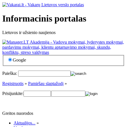
Informacinis portalas
Lietuvos ir užsienio naujienos
Google
Paieška:
Registruotis
»
Pamiršau slaptažodį
»
Prisijunkite:
Greitos nuorodos
Aktualijos...
»