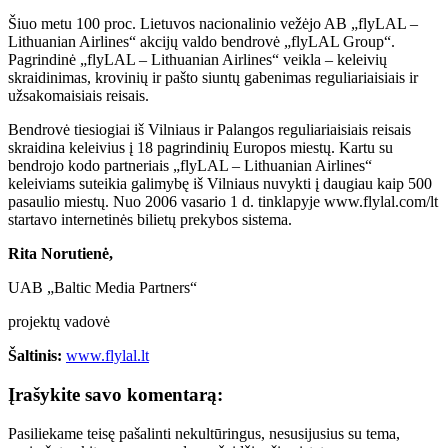
Šiuo metu 100 proc. Lietuvos nacionalinio vežėjo AB „flyLAL –
Lithuanian Airlines“ akcijų valdo bendrovė „flyLAL Group“.
Pagrindinė „flyLAL – Lithuanian Airlines“ veikla – keleivių
skraidinimas, krovinių ir pašto siuntų gabenimas reguliariaisiais ir
užsakomaisiais reisais.
Bendrovė tiesiogiai iš Vilniaus ir Palangos reguliariaisiais reisais
skraidina keleivius į 18 pagrindinių Europos miestų. Kartu su
bendrojo kodo partneriais „flyLAL – Lithuanian Airlines“
keleiviams suteikia galimybę iš Vilniaus nuvykti į daugiau kaip 500
pasaulio miestų. Nuo 2006 vasario 1 d. tinklapyje www.flylal.com/lt
startavo internetinės bilietų prekybos sistema.
Rita Norutienė,
UAB „Baltic Media Partners“
projektų vadovė
Šaltinis:
www.flylal.lt
Įrašykite savo komentarą:
Pasiliekame teisę pašalinti nekultūringus, nesusijusius su tema,