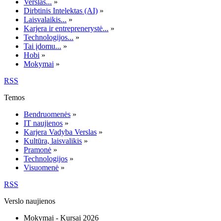
Verslas...
»
Dirbtinis Intelektas (AI)
»
Laisvalaikis...
»
Karjera ir entreprenerystė...
»
Technologijos...
»
Tai įdomu...
»
Hobi
»
Mokymai
»
RSS
Temos
Bendruomenės
»
IT naujienos
»
Karjera Vadyba Verslas
»
Kultūra, laisvalikis
»
Pramonė
»
Technologijos
»
Visuomenė
»
RSS
Verslo naujienos
Mokymai - Kursai 2026