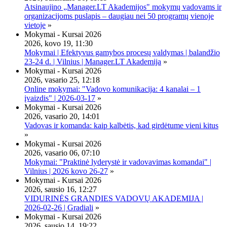
Atsinaujino „Manager.LT Akademijos" mokymų vadovams ir
organizacijoms puslapis – daugiau nei 50 programų vienoje
vietoje
»
Mokymai - Kursai 2026
2026, kovo 19, 11:30
Mokymai | Efektyvus gamybos procesų valdymas | balandžio
23-24 d. | Vilnius | Manager.LT Akademija
»
Mokymai - Kursai 2026
2026, vasario 25, 12:18
Online mokymai: "Vadovo komunikacija: 4 kanalai – 1
įvaizdis" | 2026-03-17
»
Mokymai - Kursai 2026
2026, vasario 20, 14:01
Vadovas ir komanda: kaip kalbėtis, kad girdėtume vieni kitus
»
Mokymai - Kursai 2026
2026, vasario 06, 07:10
Mokymai: "Praktinė lyderystė ir vadovavimas komandai" |
Vilnius | 2026 kovo 26-27
»
Mokymai - Kursai 2026
2026, sausio 16, 12:27
VIDURINĖS GRANDIES VADOVŲ AKADEMIJA |
2026-02-26 | Gradiali
»
Mokymai - Kursai 2026
2026, sausio 14, 19:22