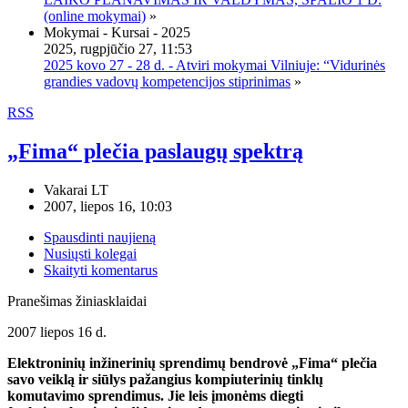
(online mokymai)
»
Mokymai - Kursai - 2025
2025, rugpjūčio 27, 11:53
2025 kovo 27 - 28 d. - Atviri mokymai Vilniuje: “Vidurinės
grandies vadovų kompetencijos stiprinimas
»
RSS
„Fima“ plečia paslaugų spektrą
Vakarai LT
2007, liepos 16, 10:03
Spausdinti naujieną
Nusiųsti kolegai
Skaityti komentarus
Pranešimas žiniasklaidai
2007 liepos 16 d.
Elektroninių inžinerinių sprendimų bendrovė „Fima“ plečia
savo veiklą ir siūlys pažangius kompiuterinių tinklų
komutavimo sprendimus. Jie leis įmonėms diegti