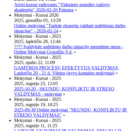
Atviri kursai vadovams "Vidurinės grandies vadovų
akademija" 2026-02-26 Palanga
»
Mokymai - Kursai 2026
2025, gruodžio 05, 13:29
Online mokymai "Tapkite ekspertu valdant sudėtingas darbo
situacijas" - 2026-02-24
»
Mokymai - Kursai - 2025
2025, lapkričio 28, 12:44
???? Įvaldykite sudėtingų darbo situacijų sprendimo meną -
Online Mokymai Gruodžio 9 d.
»
Mokymai - Kursai - 2025
2025, spalio 22, 11:09
GAMYBOS PROCESŲ EFEKTYVUS VALDYMAS,
Lapkričio 20 - 21 d. Vilnius (gyvo kontakto mokymai)
»
Mokymai - Kursai - 2025
2025, rugsėjo 25, 12:05
2025-10-20 - SKUNDŲ, KONFLIKTŲ IR STRESO
VALDYMAS - mokymai
»
Mokymai - Kursai - 2025
2025, rugsėjo 19, 10:25
2025-09-30 Online mokymai "SKUNDŲ, KONFLIKTŲ IR
STRESO VALDYMAS"
»
Mokymai - Kursai - 2025
2025, rugsėjo 11, 11:25
LAIKO PLANAVIMAS IR VALDYMAS, SPALIO 1 D.