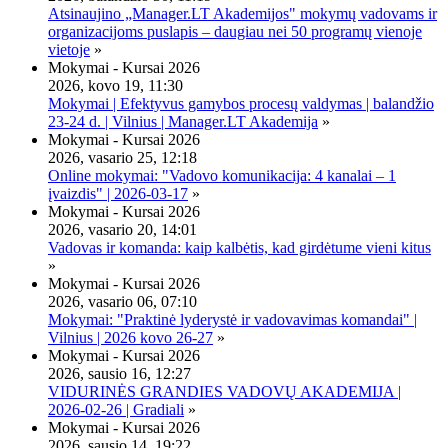
Atsinaujino „Manager.LT Akademijos" mokymų vadovams ir
organizacijoms puslapis – daugiau nei 50 programų vienoje
vietoje
»
Mokymai - Kursai 2026
2026, kovo 19, 11:30
Mokymai | Efektyvus gamybos procesų valdymas | balandžio
23-24 d. | Vilnius | Manager.LT Akademija
»
Mokymai - Kursai 2026
2026, vasario 25, 12:18
Online mokymai: "Vadovo komunikacija: 4 kanalai – 1
įvaizdis" | 2026-03-17
»
Mokymai - Kursai 2026
2026, vasario 20, 14:01
Vadovas ir komanda: kaip kalbėtis, kad girdėtume vieni kitus
»
Mokymai - Kursai 2026
2026, vasario 06, 07:10
Mokymai: "Praktinė lyderystė ir vadovavimas komandai" |
Vilnius | 2026 kovo 26-27
»
Mokymai - Kursai 2026
2026, sausio 16, 12:27
VIDURINĖS GRANDIES VADOVŲ AKADEMIJA |
2026-02-26 | Gradiali
»
Mokymai - Kursai 2026
2026, sausio 14, 19:22