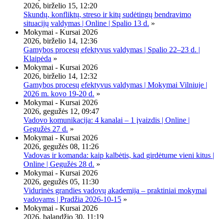
2026, birželio 15, 12:20
Skundų, konfliktų, streso ir kitų sudėtingų bendravimo
situacijų valdymas | Online | Spalio 13 d.
»
Mokymai - Kursai 2026
2026, birželio 14, 12:36
Gamybos procesų efektyvus valdymas | Spalio 22–23 d. |
Klaipėda
»
Mokymai - Kursai 2026
2026, birželio 14, 12:32
Gamybos procesų efektyvus valdymas | Mokymai Vilniuje |
2026 m. kovo 19-20 d.
»
Mokymai - Kursai 2026
2026, gegužės 12, 09:47
Vadovo komunikacija: 4 kanalai – 1 įvaizdis | Online |
Gegužės 27 d.
»
Mokymai - Kursai 2026
2026, gegužės 08, 11:26
Vadovas ir komanda: kaip kalbėtis, kad girdėtume vieni kitus |
Online | Gegužės 28 d.
»
Mokymai - Kursai 2026
2026, gegužės 05, 11:30
Vidurinės grandies vadovų akademija – praktiniai mokymai
vadovams | Pradžia 2026-10-15
»
Mokymai - Kursai 2026
2026, balandžio 30, 11:19