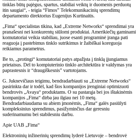
tinklas būtų pajėgus, spartus, stabiliai veiktų ir duomenis perduotų
itin saugiai“, - teigia “Fimos” Telekomunikacinių sprendimų
departamento direktorius Eugenijus Kurtinaitis.
„Fima“ specialistas tikina, kad „Extreme Networks“ sprendimai yra
pranašesni nei konkurentų siūlomi produktai. Amerikiečių gaminami
komutatoriai veikia stabiliau, juose esanti programinė įranga pati
reaguoja į pastebimus tinklo sutrikimus ir žaibiškai koreguoja
reikiamus parametrus.
Be to, „protingi“ komutatoriai patys atpažįsta į tinklą įjungiamus
prietaisus. Dėl to kompiuterinio tinklo architektūra ir valdymas yra
paprastesnis ir “draugiškesnis” vartotojams.
G. Juknevičiaus teigimu, bendradarbiauti su „Extreme Networks“
pasirinkta dar ir todėl, kad šios kompanijos įrenginiai optimizuoti
bendrovės „Avaya“ produktams. O su pastarąja bei jos ištakinėmis
kompanijos „Fima“ dirba jau ilgiau nei 10 metų.
Bendradarbiaudama su abiem įmonėmis, „Fima“ galės pasiūlyti
kompleksinius sprendimus, pasižyminčius dar geresniu
suderinamumu bei stabilesniu darbu.
Apie UAB „Fima“
Elektroninių inžinerinių sprendimų lyderė Lietuvoje – bendrovė