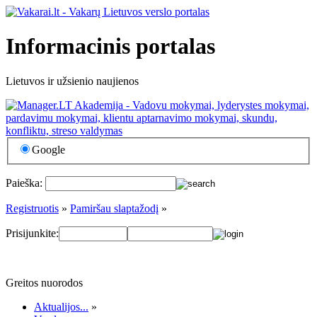
Informacinis portalas
Lietuvos ir užsienio naujienos
Google
Paieška:
Registruotis
»
Pamiršau slaptažodį
»
Prisijunkite:
Greitos nuorodos
Aktualijos...
»