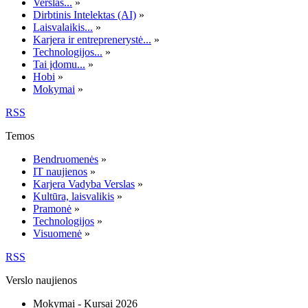
Verslas...
»
Dirbtinis Intelektas (AI)
»
Laisvalaikis...
»
Karjera ir entreprenerystė...
»
Technologijos...
»
Tai įdomu...
»
Hobi
»
Mokymai
»
RSS
Temos
Bendruomenės
»
IT naujienos
»
Karjera Vadyba Verslas
»
Kultūra, laisvalikis
»
Pramonė
»
Technologijos
»
Visuomenė
»
RSS
Verslo naujienos
Mokymai - Kursai 2026