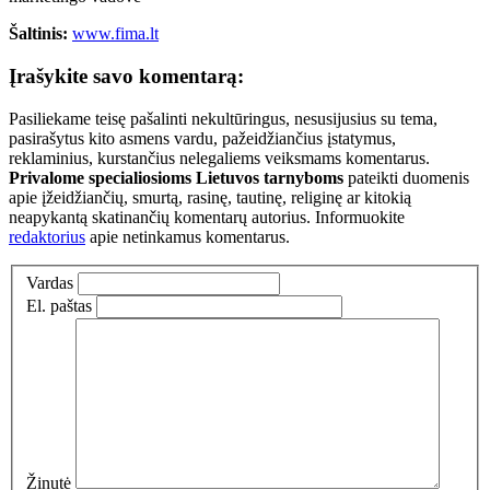
Šaltinis:
www.fima.lt
Įrašykite savo komentarą:
Pasiliekame teisę pašalinti nekultūringus, nesusijusius su tema,
pasirašytus kito asmens vardu, pažeidžiančius įstatymus,
reklaminius, kurstančius nelegaliems veiksmams komentarus.
Privalome specialiosioms Lietuvos tarnyboms
pateikti duomenis
apie įžeidžiančių, smurtą, rasinę, tautinę, religinę ar kitokią
neapykantą skatinančių komentarų autorius. Informuokite
redaktorius
apie netinkamus komentarus.
Vardas
El. paštas
Žinutė