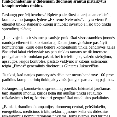
funkcionalesnius ir didesniam duomenų srautui pritaikytus
kompiuterinius tinklus.
Paslaugų portfelį bendrovė išplėtė pasirašiusi sutartį su amerikiečių
komutavimo įrangos lydere „Extreme Networks“. Ji yra viena iš
ethernet tinklo standarto kūrėjų ir nuolat investuoja į šio tipo tinklų
sprendimų plėtotę.
„Lietuvoje kaip ir visame pasaulyje praktiškai visos stambios įmonės
naudoja ethernet tinklo standartą. Dabar joms galėsime pasiūlyti
komutatorius, kurių dėka bendrą kompiuterinį tinklą bendrovės galės
išnaudoti labai efektyviai: tas pats tinklas tarnaus ne tik interneto
prieigai ar elektroniniam paštui, bet ir telefonijos, vaizdo stebėjimo,
apsaugos, įeigos kontrolės, pastato valdymo ir kitoms sistemoms“, -
teigia „Fimos“ generalinis direktorius Gintaras Juknevičius.
Jis tikisi, kad naujos partnerystės dėka per metus bendrovė 100 proc.
padidins kompiuterinių tinklų aktyvinės įrangos pardavimų pajamas.
Pažangesnių komutavimo sprendimų poreikis labiausiai jaučiamas
tarp stambių įmonių, kurios kelia itin aukštus tinklų saugumo
reikalavimus bei tų, kurios turi geografiškai nutolusius padalinius.
„Bankai, draudimo kompanijos, duomenų centrai, geležinkelio,
energetikos, medicinos ir kitų sektorių įmonės kelia vis didesnius
reikalavimus kompiuteriniams tinklams. Joms svarbu, kad turimas