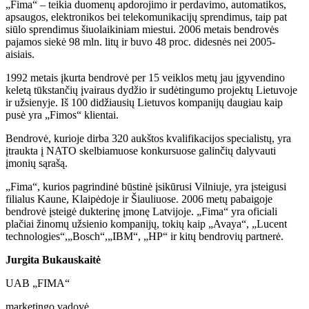
„Fima“ – teikia duomenų apdorojimo ir perdavimo, automatikos,
apsaugos, elektronikos bei telekomunikacijų sprendimus, taip pat
siūlo sprendimus šiuolaikiniam miestui. 2006 metais bendrovės
pajamos siekė 98 mln. litų ir buvo 48 proc. didesnės nei 2005-
aisiais.
1992 metais įkurta bendrovė per 15 veiklos metų jau įgyvendino
keletą tūkstančių įvairaus dydžio ir sudėtingumo projektų Lietuvoje
ir užsienyje. Iš 100 didžiausių Lietuvos kompanijų daugiau kaip
pusė yra „Fimos“ klientai.
Bendrovė, kurioje dirba 320 aukštos kvalifikacijos specialistų, yra
įtraukta į NATO skelbiamuose konkursuose galinčių dalyvauti
įmonių sąrašą.
„Fima“, kurios pagrindinė būstinė įsikūrusi Vilniuje, yra įsteigusi
filialus Kaune, Klaipėdoje ir Šiauliuose. 2006 metų pabaigoje
bendrovė įsteigė dukterinę įmonę Latvijoje. „Fima“ yra oficiali
plačiai žinomų užsienio kompanijų, tokių kaip „Avaya“, „Lucent
technologies“,„Bosch“,„IBM“, „HP“ ir kitų bendrovių partnerė.
Jurgita Bukauskaitė
UAB „FIMA“
marketingo vadovė