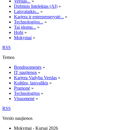
Verslas...
»
Dirbtinis Intelektas (AI)
»
Laisvalaikis...
»
Karjera ir entreprenerystė...
»
Technologijos...
»
Tai įdomu...
»
Hobi
»
Mokymai
»
RSS
Temos
Bendruomenės
»
IT naujienos
»
Karjera Vadyba Verslas
»
Kultūra, laisvalikis
»
Pramonė
»
Technologijos
»
Visuomenė
»
RSS
Verslo naujienos
Mokymai - Kursai 2026