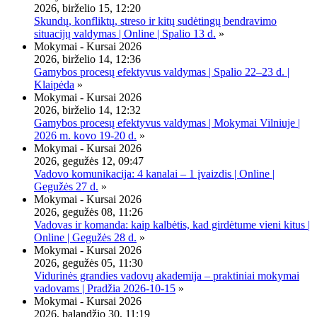
2026, birželio 15, 12:20
Skundų, konfliktų, streso ir kitų sudėtingų bendravimo
situacijų valdymas | Online | Spalio 13 d.
»
Mokymai - Kursai 2026
2026, birželio 14, 12:36
Gamybos procesų efektyvus valdymas | Spalio 22–23 d. |
Klaipėda
»
Mokymai - Kursai 2026
2026, birželio 14, 12:32
Gamybos procesų efektyvus valdymas | Mokymai Vilniuje |
2026 m. kovo 19-20 d.
»
Mokymai - Kursai 2026
2026, gegužės 12, 09:47
Vadovo komunikacija: 4 kanalai – 1 įvaizdis | Online |
Gegužės 27 d.
»
Mokymai - Kursai 2026
2026, gegužės 08, 11:26
Vadovas ir komanda: kaip kalbėtis, kad girdėtume vieni kitus |
Online | Gegužės 28 d.
»
Mokymai - Kursai 2026
2026, gegužės 05, 11:30
Vidurinės grandies vadovų akademija – praktiniai mokymai
vadovams | Pradžia 2026-10-15
»
Mokymai - Kursai 2026
2026, balandžio 30, 11:19