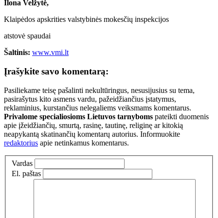
Ilona Velžytė,
Klaipėdos apskrities valstybinės mokesčių inspekcijos
atstovė spaudai
Šaltinis:
www.vmi.lt
Įrašykite savo komentarą:
Pasiliekame teisę pašalinti nekultūringus, nesusijusius su tema,
pasirašytus kito asmens vardu, pažeidžiančius įstatymus,
reklaminius, kurstančius nelegaliems veiksmams komentarus.
Privalome specialiosioms Lietuvos tarnyboms
pateikti duomenis
apie įžeidžiančių, smurtą, rasinę, tautinę, religinę ar kitokią
neapykantą skatinančių komentarų autorius. Informuokite
redaktorius
apie netinkamus komentarus.
Vardas
El. paštas