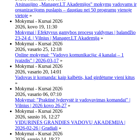
Atsinaujino „Manager.LT Akademijos" mokymų vadovams ir
organizacijoms puslapis – daugiau nei 50 programų vienoje
vietoje
»
Mokymai - Kursai 2026
2026, kovo 19, 11:30
Mokymai | Efektyvus gamybos procesų valdymas | balandžio
23-24 d. | Vilnius | Manager.LT Akademija
»
Mokymai - Kursai 2026
2026, vasario 25, 12:18
Online mokymai: "Vadovo komunikacija: 4 kanalai – 1
įvaizdis" | 2026-03-17
»
Mokymai - Kursai 2026
2026, vasario 20, 14:01
Vadovas ir komanda: kaip kalbėtis, kad girdėtume vieni kitus
»
Mokymai - Kursai 2026
2026, vasario 06, 07:10
Mokymai: "Praktinė lyderystė ir vadovavimas komandai" |
Vilnius | 2026 kovo 26-27
»
Mokymai - Kursai 2026
2026, sausio 16, 12:27
VIDURINĖS GRANDIES VADOVŲ AKADEMIJA |
2026-02-26 | Gradiali
»
Mokymai - Kursai 2026
2026, sausio 14, 19:22