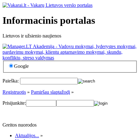
Informacinis portalas
Lietuvos ir užsienio naujienos
Google
Paieška:
Registruotis
»
Pamiršau slaptažodį
»
Prisijunkite:
Greitos nuorodos
Aktualijos...
»