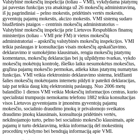
Valstybinė mokesčių inspekcija (toliau – VMI), vykdydama įstatymų
jai pavestas funkcijas yra atsakinga už 26 mokesčių administravimą,
iš jų pagrindiniai – pelno mokestis, pridėtinės vertės mokestis,
gyventojų pajamų mokestis, akcizo mokestis. VMI sistemą sudaro
biudžetinės įstaigos – centrinis mokesčių administratorius –
Valstybinė mokesčių inspekcija prie Lietuvos Respublikos finansų
ministerijos (toliau – VMI prie FM) ir vietos mokesčių
administratoriai – apskričių valstybinės mokesčių inspekcijos. VMI
teikia paslaugas ir konsultacijas visais mokesčių apskaičiavimo,
deklaravimo ir sumokėjimo klausimais, rengia mokesčių įstatymų
komentarus, mokesčių deklaracijas bei jų užpildymo tvarkas, vykdo
mokesčių mokėtojų kontrolę, išieško laiku nesumokėtus mokesčius,
grąžina pajamų mokesčio permokas, atlieka kitas įstatymų numatytas
funkcijas. VMI veikia elektroninio deklaravimo sistema, leidžianti
šalies mokesčių mokėtojams internetu pildyti ir pateikti deklaracijas,
taip pat teikia daug kitų elektroninių paslaugų. Nuo 2006 metų
balandžio 1 dienos VMI veikia Mokesčių informacijos centras, kurio
specialistai trumpuoju nemokamu telefonu 1882 teikia konsultacijas
visos Lietuvos gyventojams ir įmonėms gyventojų pajamų
mokesčio, socialinio draudimo įmokų ir privalomojo sveikatos
draudimo įmokų klausimais, konsultuoja pridėtinės vertės,
nekilnojamojo turto, pelno bei socialinio mokesčio klausimais, apie
pajamų ir turto deklaravimą, teikia informaciją dėl mokestinių
procedūrų vykdymo bei bendrąją informaciją apie VMI.