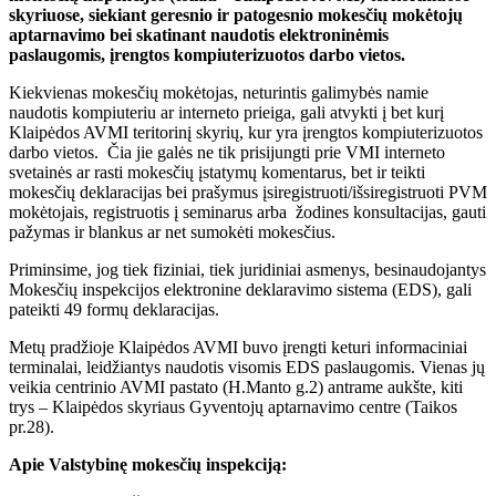
skyriuose, siekiant geresnio ir patogesnio mokesčių mokėtojų
aptarnavimo bei skatinant naudotis elektroninėmis
paslaugomis, įrengtos kompiuterizuotos darbo vietos.
Kiekvienas mokesčių mokėtojas, neturintis galimybės namie
naudotis kompiuteriu ar interneto prieiga, gali atvykti į bet kurį
Klaipėdos AVMI teritorinį skyrių, kur yra įrengtos kompiuterizuotos
darbo vietos. Čia jie galės ne tik prisijungti prie VMI interneto
svetainės ar rasti mokesčių įstatymų komentarus, bet ir teikti
mokesčių deklaracijas bei prašymus įsiregistruoti/išsiregistruoti PVM
mokėtojais, registruotis į seminarus arba žodines konsultacijas, gauti
pažymas ir blankus ar net sumokėti mokesčius.
Priminsime, jog tiek fiziniai, tiek juridiniai asmenys, besinaudojantys
Mokesčių inspekcijos elektronine deklaravimo sistema (EDS), gali
pateikti 49 formų deklaracijas.
Metų pradžioje Klaipėdos AVMI buvo įrengti keturi informaciniai
terminalai, leidžiantys naudotis visomis EDS paslaugomis. Vienas jų
veikia centrinio AVMI pastato (H.Manto g.2) antrame aukšte, kiti
trys – Klaipėdos skyriaus Gyventojų aptarnavimo centre (Taikos
pr.28).
Apie Valstybinę mokesčių inspekciją: