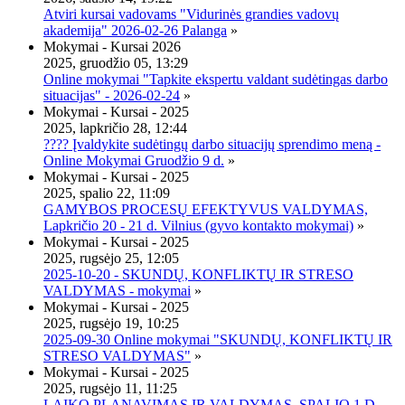
Atviri kursai vadovams "Vidurinės grandies vadovų
akademija" 2026-02-26 Palanga
»
Mokymai - Kursai 2026
2025, gruodžio 05, 13:29
Online mokymai "Tapkite ekspertu valdant sudėtingas darbo
situacijas" - 2026-02-24
»
Mokymai - Kursai - 2025
2025, lapkričio 28, 12:44
???? Įvaldykite sudėtingų darbo situacijų sprendimo meną -
Online Mokymai Gruodžio 9 d.
»
Mokymai - Kursai - 2025
2025, spalio 22, 11:09
GAMYBOS PROCESŲ EFEKTYVUS VALDYMAS,
Lapkričio 20 - 21 d. Vilnius (gyvo kontakto mokymai)
»
Mokymai - Kursai - 2025
2025, rugsėjo 25, 12:05
2025-10-20 - SKUNDŲ, KONFLIKTŲ IR STRESO
VALDYMAS - mokymai
»
Mokymai - Kursai - 2025
2025, rugsėjo 19, 10:25
2025-09-30 Online mokymai "SKUNDŲ, KONFLIKTŲ IR
STRESO VALDYMAS"
»
Mokymai - Kursai - 2025
2025, rugsėjo 11, 11:25
LAIKO PLANAVIMAS IR VALDYMAS, SPALIO 1 D.