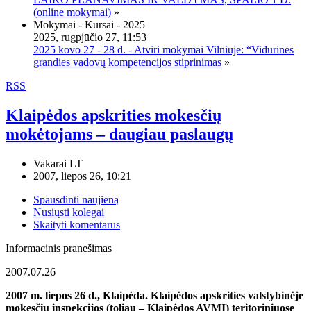
(online mokymai)
»
Mokymai - Kursai - 2025
2025, rugpjūčio 27, 11:53
2025 kovo 27 - 28 d. - Atviri mokymai Vilniuje: “Vidurinės
grandies vadovų kompetencijos stiprinimas
»
RSS
Klaipėdos apskrities mokesčių
mokėtojams – daugiau paslaugų
Vakarai LT
2007, liepos 26, 10:21
Spausdinti naujieną
Nusiųsti kolegai
Skaityti komentarus
Informacinis pranešimas
2007.07.26
2007 m
. liepos 26 d., Klaipėda. Klaipėdos apskrities valstybinėje
mokesčių inspekcijos (toliau – Klaipėdos AVMI) teritoriniuose