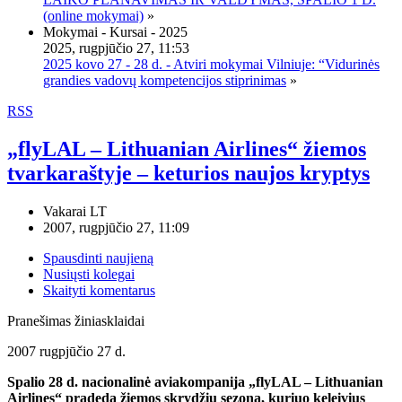
(online mokymai)
»
Mokymai - Kursai - 2025
2025, rugpjūčio 27, 11:53
2025 kovo 27 - 28 d. - Atviri mokymai Vilniuje: “Vidurinės
grandies vadovų kompetencijos stiprinimas
»
RSS
„flyLAL – Lithuanian Airlines“ žiemos
tvarkaraštyje – keturios naujos kryptys
Vakarai LT
2007, rugpjūčio 27, 11:09
Spausdinti naujieną
Nusiųsti kolegai
Skaityti komentarus
Pranešimas žiniasklaidai
2007 rugpjūčio 27 d.
Spalio 28 d. nacionalinė aviakompanija „flyLAL – Lithuanian
Airlines“ pradeda žiemos skrydžių sezoną, kuriuo keleivius