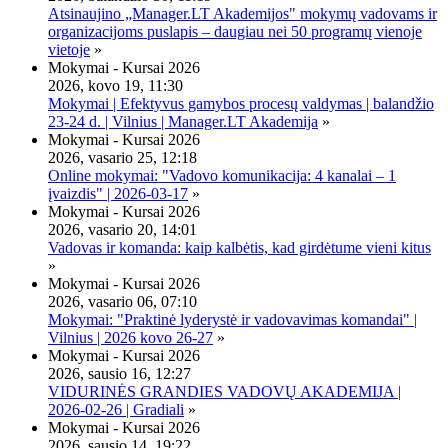
Atsinaujino „Manager.LT Akademijos" mokymų vadovams ir
organizacijoms puslapis – daugiau nei 50 programų vienoje
vietoje
»
Mokymai - Kursai 2026
2026, kovo 19, 11:30
Mokymai | Efektyvus gamybos procesų valdymas | balandžio
23-24 d. | Vilnius | Manager.LT Akademija
»
Mokymai - Kursai 2026
2026, vasario 25, 12:18
Online mokymai: "Vadovo komunikacija: 4 kanalai – 1
įvaizdis" | 2026-03-17
»
Mokymai - Kursai 2026
2026, vasario 20, 14:01
Vadovas ir komanda: kaip kalbėtis, kad girdėtume vieni kitus
»
Mokymai - Kursai 2026
2026, vasario 06, 07:10
Mokymai: "Praktinė lyderystė ir vadovavimas komandai" |
Vilnius | 2026 kovo 26-27
»
Mokymai - Kursai 2026
2026, sausio 16, 12:27
VIDURINĖS GRANDIES VADOVŲ AKADEMIJA |
2026-02-26 | Gradiali
»
Mokymai - Kursai 2026
2026, sausio 14, 19:22