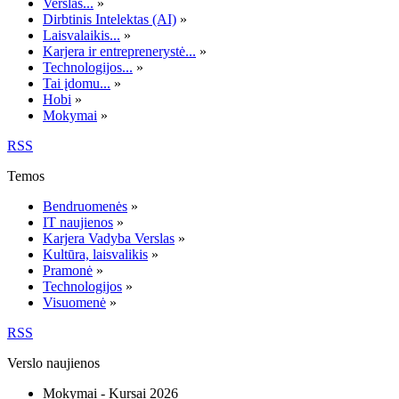
Verslas...
»
Dirbtinis Intelektas (AI)
»
Laisvalaikis...
»
Karjera ir entreprenerystė...
»
Technologijos...
»
Tai įdomu...
»
Hobi
»
Mokymai
»
RSS
Temos
Bendruomenės
»
IT naujienos
»
Karjera Vadyba Verslas
»
Kultūra, laisvalikis
»
Pramonė
»
Technologijos
»
Visuomenė
»
RSS
Verslo naujienos
Mokymai - Kursai 2026