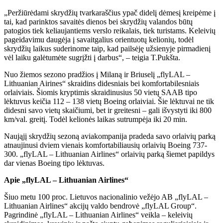
„Peržiūrėdami skrydžių tvarkaraščius ypač didelį dėmesį kreipėme į
tai, kad parinktos savaitės dienos bei skrydžių valandos būtų
patogios tiek keliaujantiems verslo reikalais, tiek turistams. Keleivių
pageidavimu daugėja į savaitgalius orientuotų kelionių, todėl
skrydžių laikus suderinome taip, kad pailsėję užsienyje pirmadienį
vėl laiku galėtumėte sugrįžti į darbus“, – teigia T.Pukšta.
Nuo žiemos sezono pradžios į Milaną ir Briuselį „flyLAL –
Lithuanian Airines“ skraidins didesniais bei komfortabilesniais
orlaiviais. Šiomis kryptimis skraidinusius 50 vietų SAAB tipo
lėktuvus keičia 112 – 138 vietų Boeing orlaiviai. Šie lėktuvai ne tik
didesni savo vietų skaičiumi, bet ir greitesni – gali išvystyti iki 800
km/val. greitį. Todėl kelionės laikas sutrumpėja iki 20 min.
Naująjį skrydžių sezoną aviakompanija pradeda savo orlaivių parką
atnaujinusi dviem vienais komfortabiliausių orlaivių Boeing 737-
300. „flyLAL – Lithuanian Airlines“ orlaivių parką šiemet papildys
dar vienas Boeing tipo lėktuvas.
Apie „flyLAL – Lithuanian Airlines“
Šiuo metu 100 proc. Lietuvos nacionalinio vežėjo AB „flyLAL –
Lithuanian Airlines“ akcijų valdo bendrovė „flyLAL Group“.
Pagrindinė „flyLAL – Lithuanian Airlines“ veikla – keleivių