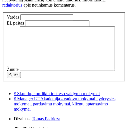
redaktorius
apie netinkamus komentarus.
Vardas
El. paštas
Žinutė
# Skundu, konfliktu ir streso valdymo mokymai
# Manager.LT Akademija - vadovu mokymai, lyderystes
mokymai, pardavimu mokymai, klientu aptarnavimo
mokymai
Dizainas:
Tomas Padrieza