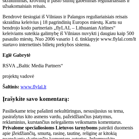
skraidinimas, krovinių ir pašto siuntų gabenimas reguliariaisiais ir
užsakomaisiais reisais.
Bendrovė tiesiogiai iš Vilniaus ir Palangos reguliariaisiais reisais
skraidina keleivius į 18 pagrindinių Europos miestų. Kartu su
bendrojo kodo partneriais „flyLAL – Lithuanian Airlines“
keleiviams suteikia galimybę iš Vilniaus nuvykti į daugiau kaip 500
pasaulio miestų. Nuo 2006 vasario 1 d. tinklapyje www.flylal.com/lt
startavo internetinės bilietų prekybos sistema.
Eglė Gabrytė
RSVA „Baltic Media Partners“
projektų vadovė
Šaltinis:
www.flylal.lt
Įrašykite savo komentarą:
Pasiliekame teisę pašalinti nekultūringus, nesusijusius su tema,
pasirašytus kito asmens vardu, pažeidžiančius įstatymus,
reklaminius, kurstančius nelegaliems veiksmams komentarus.
Privalome specialiosioms Lietuvos tarnyboms
pateikti duomenis
apie įžeidžiančių, smurtą, rasinę, tautinę, religinę ar kitokią
neapykantą skatinančių komentarų autorius. Informuokite