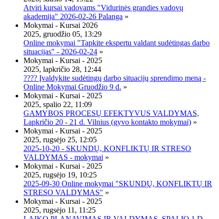
Atviri kursai vadovams "Vidurinės grandies vadovų
akademija" 2026-02-26 Palanga
»
Mokymai - Kursai 2026
2025, gruodžio 05, 13:29
Online mokymai "Tapkite ekspertu valdant sudėtingas darbo
situacijas" - 2026-02-24
»
Mokymai - Kursai - 2025
2025, lapkričio 28, 12:44
???? Įvaldykite sudėtingų darbo situacijų sprendimo meną -
Online Mokymai Gruodžio 9 d.
»
Mokymai - Kursai - 2025
2025, spalio 22, 11:09
GAMYBOS PROCESŲ EFEKTYVUS VALDYMAS,
Lapkričio 20 - 21 d. Vilnius (gyvo kontakto mokymai)
»
Mokymai - Kursai - 2025
2025, rugsėjo 25, 12:05
2025-10-20 - SKUNDŲ, KONFLIKTŲ IR STRESO
VALDYMAS - mokymai
»
Mokymai - Kursai - 2025
2025, rugsėjo 19, 10:25
2025-09-30 Online mokymai "SKUNDŲ, KONFLIKTŲ IR
STRESO VALDYMAS"
»
Mokymai - Kursai - 2025
2025, rugsėjo 11, 11:25
LAIKO PLANAVIMAS IR VALDYMAS, SPALIO 1 D.