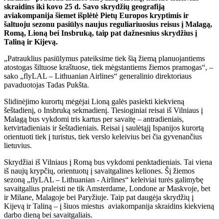
skraidins iki kovo 25 d. Savo skrydžių geografiją
aviakompanija šiemet išplėtė Pietų Europos kryptimis ir
šaltuoju sezonu pasiūlys naujus reguliariuosius reisus į Malagą,
Romą, Lioną bei Insbruką, taip pat dažnesnius skrydžius į
Taliną ir Kijevą.
„Patrauklius pasiūlymus pateiksime tiek šią žiemą planuojantiems
atostogas šiltuose kraštuose, tiek mėgstantiems žiemos pramogas“, –
sako „flyLAL – Lithuanian Airlines“ generalinio direktoriaus
pavaduotojas Tadas Pukšta.
Slidinėjimo kurortų mėgėjai Lioną galės pasiekti kiekvieną
šeštadienį, o Insbruką sekmadienį. Tiesioginiai reisai iš Vilniaus į
Malagą bus vykdomi tris kartus per savaitę – antradieniais,
ketvirtadieniais ir šeštadieniais. Reisai į saulėtąjį Ispanijos kurortą
orientuoti tiek į turistus, tiek verslo keleivius bei čia gyvenančius
lietuvius.
Skrydžiai iš Vilniaus į Romą bus vykdomi penktadieniais. Tai viena
iš naujų krypčių, orientuotų į savaitgalines keliones. Šį žiemos
sezoną „flyLAL – Lithuanian - Airlines“ keleiviai turės galimybę
savaitgalius praleisti ne tik Amsterdame, Londone ar Maskvoje, bet
ir Milane, Malagoje bei Paryžiuje. Taip pat daugėja skrydžių į
Kijevą ir Taliną – į šiuos miestus aviakompanija skraidins kiekvieną
darbo dieną bei savaitgaliais.