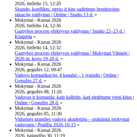
2026, birželio 15, 12:20
Skundų, konfliktų, streso ir kitų sudėtingų bendravimo
situacijų valdymas | Online | Spalio 13 d.
»
Mokymai - Kursai 2026
2026, birželio 14, 12:36
Gamybos procesų efektyvus valdymas | Spalio 22–23 d. |
Klaipėda
»
Mokymai - Kursai 2026
2026, birželio 14, 12:32
Gamybos procesų efektyvus valdymas | Mokymai Vilniuje |
2026 m. kovo 19-20 d.
»
Mokymai - Kursai 2026
2026, gegužės 12, 09:47
Vadovo komunikacija: 4 kanalai – 1 įvaizdis | Online |
Gegužės 27 d.
»
Mokymai - Kursai 2026
2026, gegužės 08, 11:26
Vadovas ir komanda: kaip kalbėtis, kad girdėtume vieni kitus |
Online | Gegužės 28 d.
»
Mokymai - Kursai 2026
2026, gegužės 05, 11:30
Vidurinės grandies vadovų akademija – praktiniai mokymai
vadovams | Pradžia 2026-10-15
»
Mokymai - Kursai 2026
2026, balandžio 30, 11:19