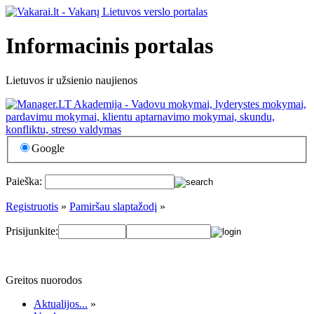
Informacinis portalas
Lietuvos ir užsienio naujienos
Google
Paieška:
Registruotis
»
Pamiršau slaptažodį
»
Prisijunkite:
Greitos nuorodos
Aktualijos...
»