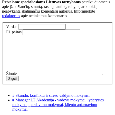
Privalome specialiosioms Lietuvos tarnyboms
pateikti duomenis
apie įžeidžiančių, smurtą, rasinę, tautinę, religinę ar kitokią
neapykantą skatinančių komentarų autorius. Informuokite
redaktorius
apie netinkamus komentarus.
Vardas
El. paštas
Žinutė
# Skundu, konfliktu ir streso valdymo mokymai
# Manager.LT Akademija - vadovu mokymai, lyderystes
mokymai, pardavimu mokymai, klientu aptarnavimo
mokymai