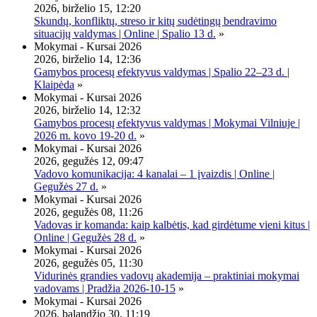
2026, birželio 15, 12:20
Skundų, konfliktų, streso ir kitų sudėtingų bendravimo
situacijų valdymas | Online | Spalio 13 d.
»
Mokymai - Kursai 2026
2026, birželio 14, 12:36
Gamybos procesų efektyvus valdymas | Spalio 22–23 d. |
Klaipėda
»
Mokymai - Kursai 2026
2026, birželio 14, 12:32
Gamybos procesų efektyvus valdymas | Mokymai Vilniuje |
2026 m. kovo 19-20 d.
»
Mokymai - Kursai 2026
2026, gegužės 12, 09:47
Vadovo komunikacija: 4 kanalai – 1 įvaizdis | Online |
Gegužės 27 d.
»
Mokymai - Kursai 2026
2026, gegužės 08, 11:26
Vadovas ir komanda: kaip kalbėtis, kad girdėtume vieni kitus |
Online | Gegužės 28 d.
»
Mokymai - Kursai 2026
2026, gegužės 05, 11:30
Vidurinės grandies vadovų akademija – praktiniai mokymai
vadovams | Pradžia 2026-10-15
»
Mokymai - Kursai 2026
2026, balandžio 30, 11:19