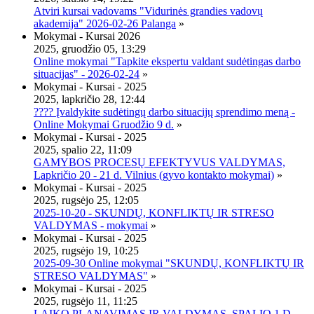
Atviri kursai vadovams "Vidurinės grandies vadovų
akademija" 2026-02-26 Palanga
»
Mokymai - Kursai 2026
2025, gruodžio 05, 13:29
Online mokymai "Tapkite ekspertu valdant sudėtingas darbo
situacijas" - 2026-02-24
»
Mokymai - Kursai - 2025
2025, lapkričio 28, 12:44
???? Įvaldykite sudėtingų darbo situacijų sprendimo meną -
Online Mokymai Gruodžio 9 d.
»
Mokymai - Kursai - 2025
2025, spalio 22, 11:09
GAMYBOS PROCESŲ EFEKTYVUS VALDYMAS,
Lapkričio 20 - 21 d. Vilnius (gyvo kontakto mokymai)
»
Mokymai - Kursai - 2025
2025, rugsėjo 25, 12:05
2025-10-20 - SKUNDŲ, KONFLIKTŲ IR STRESO
VALDYMAS - mokymai
»
Mokymai - Kursai - 2025
2025, rugsėjo 19, 10:25
2025-09-30 Online mokymai "SKUNDŲ, KONFLIKTŲ IR
STRESO VALDYMAS"
»
Mokymai - Kursai - 2025
2025, rugsėjo 11, 11:25
LAIKO PLANAVIMAS IR VALDYMAS, SPALIO 1 D.