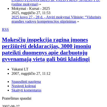
(online mokymai)
»
Mokymai - Kursai - 2025
2025, rugpjūčio 27, 11:53
2025 kovo 27 - 28 d. - Atviri mokymai Vilniuje: “Vidurinės
grandies vadovų kompetencijos stiprinimas
»
RSS
Mokesčių inspekcija ragina įmones
peržiūrėti deklaracijas, 3000 įmonių
pateikti duomenys apie darbuotojų
gyvenamąją vietą gali būti klaidingi
Vakarai LT
2007, rugpjūčio 27, 11:12
Spausdinti naujieną
Nusiųsti kolegai
Skaityti komentarus
Pranešimas spaudai
2007-08-27