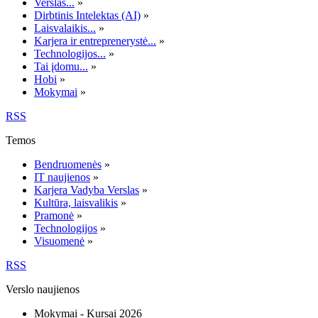
Verslas...
»
Dirbtinis Intelektas (AI)
»
Laisvalaikis...
»
Karjera ir entreprenerystė...
»
Technologijos...
»
Tai įdomu...
»
Hobi
»
Mokymai
»
RSS
Temos
Bendruomenės
»
IT naujienos
»
Karjera Vadyba Verslas
»
Kultūra, laisvalikis
»
Pramonė
»
Technologijos
»
Visuomenė
»
RSS
Verslo naujienos
Mokymai - Kursai 2026