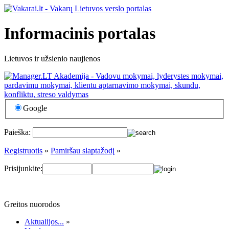
Informacinis portalas
Lietuvos ir užsienio naujienos
Google
Paieška:
Registruotis
»
Pamiršau slaptažodį
»
Prisijunkite:
Greitos nuorodos
Aktualijos...
»