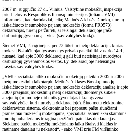
2007 m. rugpjūčio 27 d., Vilnius. Valstybinė mokesčių inspekcija
prie Lietuvos Respublikos finansų ministerijos (toliau - VMI)
informuoja, kad darbdaviai, teikę Metinės A klasės išmokų, nuo jų
išskaičiuoto ir sumokėto pajamų mokesčio (forma FR0573)
deklaracijas, turėtų peržiūrėti, ar teisingai deklaracijoje įrašė
darbuotojų gyvenamąją vietą (savivaldybės kodą).
Šiemet VMI, išnagrinėjusi per 72 tūkst. minėtų deklaracijų, kurias
mokestį išskaičiuojantys asmenys privalo pateikti iki vasario 14 d.,
nustatė, kad apie 3000 deklaracijų gali būti neteisingai nurodytos
darbuotojų gyvenamosios vietos, t.y. deklaracijoje neteisingai
įrašytas savivaldybės kodas.
„VMI specialistai atliko mokesčių mokėtojų pateiktų 2005 ir 2006
metų mokestinių laikotarpių Metinės A klasės išmokų, nuo jų
išskaičiuoto ir sumokėto pajamų mokesčio deklaracijų analizę ir apie
3000 praėjusių mokestinių metų deklaracijų duomenys sukėlė
abejonių (ar įmonėje dirbantis gyventojas tikrai gyvena
savivaldybėje, kuri nurodyta deklaracijoje). Šiuo metu elektronine
deklaravimo sistema, elektroniniu bei paprastu paštu siunčiami
pranešimai mokesčių mokėtojams, specialistai asmeniškai skambina
įmonių buhalteriams ir ragina peržiūrėti pateiktas deklaracijas.
Siekiame padėti mokesčių mokėtojams laiku ištaisyti klaidas ir
raginame daugiau jų nekartoti“, - sako VMI prie FM viršininko