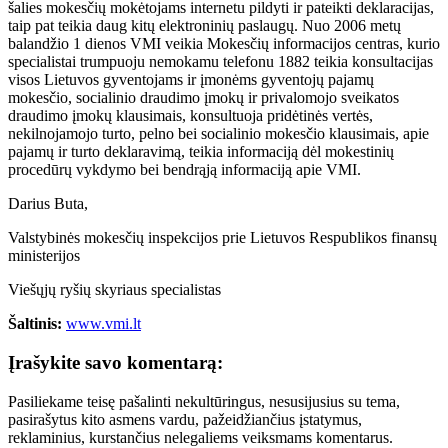
šalies mokesčių mokėtojams internetu pildyti ir pateikti deklaracijas,
taip pat teikia daug kitų elektroninių paslaugų. Nuo 2006 metų
balandžio 1 dienos VMI veikia Mokesčių informacijos centras, kurio
specialistai trumpuoju nemokamu telefonu 1882 teikia konsultacijas
visos Lietuvos gyventojams ir įmonėms gyventojų pajamų
mokesčio, socialinio draudimo įmokų ir privalomojo sveikatos
draudimo įmokų klausimais, konsultuoja pridėtinės vertės,
nekilnojamojo turto, pelno bei socialinio mokesčio klausimais, apie
pajamų ir turto deklaravimą, teikia informaciją dėl mokestinių
procedūrų vykdymo bei bendrąją informaciją apie VMI.
Darius Buta,
Valstybinės mokesčių inspekcijos prie Lietuvos Respublikos finansų
ministerijos
Viešųjų ryšių skyriaus specialistas
Šaltinis:
www.vmi.lt
Įrašykite savo komentarą:
Pasiliekame teisę pašalinti nekultūringus, nesusijusius su tema,
pasirašytus kito asmens vardu, pažeidžiančius įstatymus,
reklaminius, kurstančius nelegaliems veiksmams komentarus.