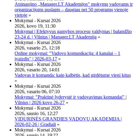
Atsinaujino „Manager.LT Akademijos" mokymų vadovams ir
organizacijoms puslapis – daugiau nei 50 programų vienoje
vietoje
»
Mokymai - Kursai 2026
2026, kovo 19, 11:30
Mokymai | Efektyvus gamybos procesų valdymas | balandžio
23-24 d. | Vilnius | Manager.LT Akademija
»
Mokymai - Kursai 2026
2026, vasario 25, 12:18
Online mokymai: "Vadovo komunikacija: 4 kanalai – 1
įvaizdis" | 2026-03-17
»
Mokymai - Kursai 2026
2026, vasario 20, 14:01
Vadovas ir komanda: kaip kalbėtis, kad girdėtume vieni kitus
»
Mokymai - Kursai 2026
2026, vasario 06, 07:10
Mokymai: "Praktinė lyderystė ir vadovavimas komandai" |
Vilnius | 2026 kovo 26-27
»
Mokymai - Kursai 2026
2026, sausio 16, 12:27
VIDURINĖS GRANDIES VADOVŲ AKADEMIJA |
2026-02-26 | Gradiali
»
Mokymai - Kursai 2026
2026, sausio 14, 19:22