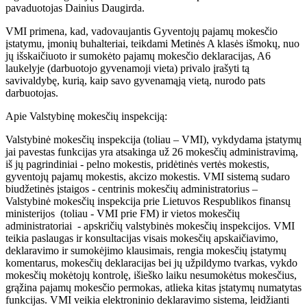
pavaduotojas Dainius Daugirda.
VMI primena, kad, vadovaujantis Gyventojų pajamų mokesčio
įstatymu, įmonių buhalteriai, teikdami Metinės A klasės išmokų, nuo
jų išskaičiuoto ir sumokėto pajamų mokesčio deklaracijas, A6
laukelyje (darbuotojo gyvenamoji vieta) privalo įrašyti tą
savivaldybę, kurią, kaip savo gyvenamąją vietą, nurodo pats
darbuotojas.
Apie Valstybinę mokesčių inspekciją:
Valstybinė mokesčių inspekcija (toliau – VMI), vykdydama įstatymų
jai pavestas funkcijas yra atsakinga už 26 mokesčių administravimą,
iš jų pagrindiniai - pelno mokestis, pridėtinės vertės mokestis,
gyventojų pajamų mokestis, akcizo mokestis. VMI sistemą sudaro
biudžetinės įstaigos - centrinis mokesčių administratorius –
Valstybinė mokesčių inspekcija prie Lietuvos Respublikos finansų
ministerijos (toliau - VMI prie FM) ir vietos mokesčių
administratoriai - apskričių valstybinės mokesčių inspekcijos. VMI
teikia paslaugas ir konsultacijas visais mokesčių apskaičiavimo,
deklaravimo ir sumokėjimo klausimais, rengia mokesčių įstatymų
komentarus, mokesčių deklaracijas bei jų užpildymo tvarkas, vykdo
mokesčių mokėtojų kontrolę, išieško laiku nesumokėtus mokesčius,
grąžina pajamų mokesčio permokas, atlieka kitas įstatymų numatytas
funkcijas. VMI veikia elektroninio deklaravimo sistema, leidžianti