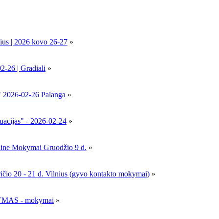
ius | 2026 kovo 26-27
»
6 | Gradiali
»
" 2026-02-26 Palanga
»
uacijas" - 2026-02-24
»
nline Mokymai Gruodžio 9 d.
»
- 21 d. Vilnius (gyvo kontakto mokymai)
»
MAS - mokymai
»