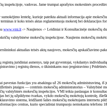
čių inspekcijoje, vadovas. Jame trumpai aprašytos mokestinės procedūros
 sumokėjimo lentelę, kurioje pateikta aktuali informacija apie mokesčiu
erminas ir koks teisės aktas reglamentuoja mokestį bei deklaracijos f
esu
www.vmi.lt
-> Naujienos -> Leidiniai ir Konsultacinėje mokesčių d
skričių valstybinėse mokesčių inspekcijose. Naujiems mokesčių mokėtoj
ininkui aktualias teisės aktų naujoves, mokesčių apskaičiavimo pakeit
 registrą juridiniai asmenys, taip pat gyventojai, vykdantys individuali
istravimo į registrą dienos, o ūkininkams nuo įregistravimo į Pridėtinė
i pavestas funkcijas yra atsakinga už 26 mokesčių administravimą, iš jų
etinės įstaigos — centrinis mokesčių administratorius – Valstybinė mo
čių valstybinės mokesčių inspekcijos. VMI teikia paslaugas ir konsulta
ijas bei jų užpildymo tvarkas, vykdo mokesčių mokėtojų kontrolę, iši
aravimo sistema, leidžianti šalies mokesčių mokėtojams internetu pildyti 
ormacijos centras, kurio specialistai trumpuoju nemokamu telefonu 188