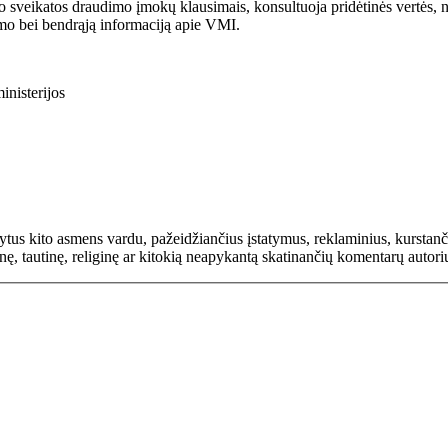
sveikatos draudimo įmokų klausimais, konsultuoja pridėtinės vertės, ne
ymo bei bendrąją informaciją apie VMI.
inisterijos
rašytus kito asmens vardu, pažeidžiančius įstatymus, reklaminius, kurs
inę, tautinę, religinę ar kitokią neapykantą skatinančių komentarų autor