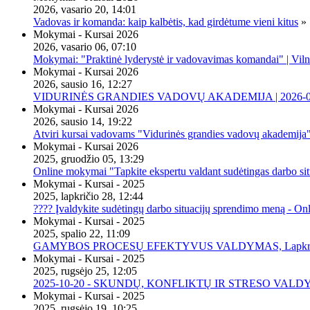
2026, vasario 20, 14:01
Vadovas ir komanda: kaip kalbėtis, kad girdėtume vieni kitus
»
Mokymai - Kursai 2026
2026, vasario 06, 07:10
Mokymai: "Praktinė lyderystė ir vadovavimas komandai" | Viln
Mokymai - Kursai 2026
2026, sausio 16, 12:27
VIDURINĖS GRANDIES VADOVŲ AKADEMIJA | 2026-02-2
Mokymai - Kursai 2026
2026, sausio 14, 19:22
Atviri kursai vadovams "Vidurinės grandies vadovų akademija
Mokymai - Kursai 2026
2025, gruodžio 05, 13:29
Online mokymai "Tapkite ekspertu valdant sudėtingas darbo sit
Mokymai - Kursai - 2025
2025, lapkričio 28, 12:44
???? Įvaldykite sudėtingų darbo situacijų sprendimo meną - O
Mokymai - Kursai - 2025
2025, spalio 22, 11:09
GAMYBOS PROCESŲ EFEKTYVUS VALDYMAS, Lapkričio 20 
Mokymai - Kursai - 2025
2025, rugsėjo 25, 12:05
2025-10-20 - SKUNDŲ, KONFLIKTŲ IR STRESO VALDY
Mokymai - Kursai - 2025
2025, rugsėjo 19, 10:25