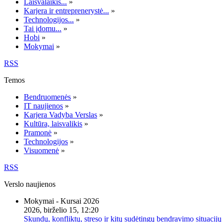
Laisvalaikis...
»
Karjera ir entreprenerystė...
»
Technologijos...
»
Tai įdomu...
»
Hobi
»
Mokymai
»
RSS
Temos
Bendruomenės
»
IT naujienos
»
Karjera Vadyba Verslas
»
Kultūra, laisvalikis
»
Pramonė
»
Technologijos
»
Visuomenė
»
RSS
Verslo naujienos
Mokymai - Kursai 2026
2026, birželio 15, 12:20
Skundų, konfliktų, streso ir kitų sudėtingų bendravimo situacijų