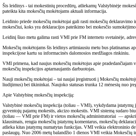
Šis leidinys - tai mokestinių procedūrų, atliekamų Valstybinėje mokes
pateikta kita mokesčių mokėtojams aktuali informacija.
Leidinio priede mokesčių mokėtojai gali rasti mokesčių deklaravimo ir
mokesčiui, koks yra deklaracijos pateikimo bei mokesčio sumokėjimo t
Leidinį šiuo metu galima rasti VMI prie FM interneto svetainėje, adr
Mokesčių mokėtojams šis leidinys artimiausiu metu bus platinamas ap
inspekcijose kartu su informacinės dalomosios medžiagos rinkiniu.
VMI primena, kad naujus mokesčių mokėtojus apie pradedančiajam versl
mokesčių inspekcijos aptarnaujantis darbuotojas.
Nauji mokesčių mokėtojai – tai naujai įregistruoti į Mokesčių mokėtojų
liudijimus) bei ūkininkai. Naujoko statusas trunka 12 mėnesių nuo įreg
Apie Valstybinę mokesčių inspekciją:
Valstybinė mokesčių inspekcija (toliau – VMI), vykdydama įstatymų ja
gyventojų pajamų mokestis, akcizo mokestis. VMI sistemą sudaro biudž
(toliau — VMI prie FM) ir vietos mokesčių administratoriai — apskri
klausimais, rengia mokesčių įstatymų komentarus, mokesčių deklarac
atlieka kitas įstatymų numatytas funkcijas. VMI veikia elektroninio dekl
paslaugų. Nuo 2006 metų balandžio 1 dienos VMI veikia Mokesčių inf