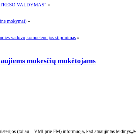
R STRESO VALDYMAS"
»
ne mokymai)
»
andies vadovų kompetencijos stiprinimas
»
naujiems mokesčių mokėtojams
isterijos (toliau – VMI prie FM) informuoja, kad atnaujintas leidinys„