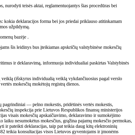
, nurodyti teisės aktai, reglamentuojantys šias procedūras bei
s: kokia deklaracijos forma bei jos priedai priklauso atitinkamam
ormos užpildymą.
uomenų bazėje .
ams šis leidinys bus įteikiamas apskričių valstybinėse mokesčių
imus ir deklaravimą, informuoja individualiai paskirtas Valstybinės
ą veiklą (išskyrus individualią veiklą vykdančiuosius pagal verslo
s vertės mokesčių mokėtojų registrą dienos.
 pagrindiniai — pelno mokestis, pridėtinės vertės mokestis,
kesčių inspekcija prie Lietuvos Respublikos finansų ministerijos
cijas visais mokesčių apskaičiavimo, deklaravimo ir sumokėjimo
eško laiku nesumokėtus mokesčius, grąžina pajamų mokesčio permokas,
ir pateikti deklaracijas, taip pat teikia daug kitų elektroninių
2 teikia konsultacijas visos Lietuvos gyventojams ir įmonėms