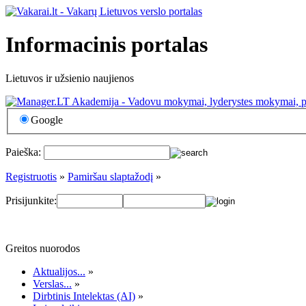
Informacinis portalas
Lietuvos ir užsienio naujienos
Google
Paieška:
Registruotis
»
Pamiršau slaptažodį
»
Prisijunkite:
Greitos nuorodos
Aktualijos...
»
Verslas...
»
Dirbtinis Intelektas (AI)
»