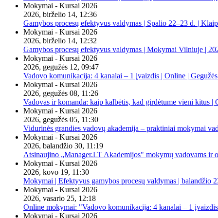
Mokymai - Kursai 2026
2026, birželio 14, 12:36
Gamybos procesų efektyvus valdymas | Spalio 22–23 d. | Klai
Mokymai - Kursai 2026
2026, birželio 14, 12:32
Gamybos procesų efektyvus valdymas | Mokymai Vilniuje | 20
Mokymai - Kursai 2026
2026, gegužės 12, 09:47
Vadovo komunikacija: 4 kanalai – 1 įvaizdis | Online | Gegužės
Mokymai - Kursai 2026
2026, gegužės 08, 11:26
Vadovas ir komanda: kaip kalbėtis, kad girdėtume vieni kitus | 
Mokymai - Kursai 2026
2026, gegužės 05, 11:30
Vidurinės grandies vadovų akademija – praktiniai mokymai va
Mokymai - Kursai 2026
2026, balandžio 30, 11:19
Atsinaujino „Manager.LT Akademijos" mokymų vadovams ir orga
Mokymai - Kursai 2026
2026, kovo 19, 11:30
Mokymai | Efektyvus gamybos procesų valdymas | balandžio 23
Mokymai - Kursai 2026
2026, vasario 25, 12:18
Online mokymai: "Vadovo komunikacija: 4 kanalai – 1 įvaizdis
Mokymai - Kursai 2026