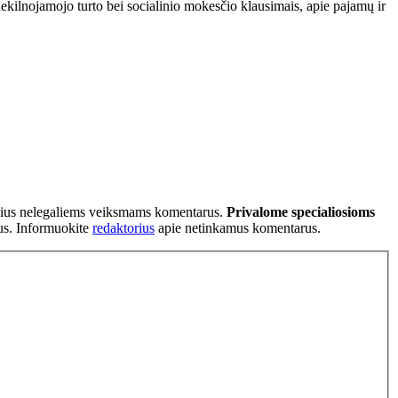
kilnojamojo turto bei socialinio mokesčio klausimais, apie pajamų ir
tančius nelegaliems veiksmams komentarus.
Privalome specialiosioms
ius. Informuokite
redaktorius
apie netinkamus komentarus.