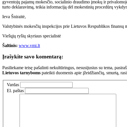
gyventojų pajamų mokesčio, socialinio draudimo įmokų ir privalomojo 
turto deklaravimą, teikia informaciją dėl mokestinių procedūrų vykd
Ieva Šniraitė,
Valstybinės mokesčių inspekcijos prie Lietuvos Respublikos finansų m
Viešųjų ryšių skyriaus specialistė
Šaltinis:
www.vmi.lt
Įrašykite savo komentarą:
Pasiliekame teisę pašalinti nekultūringus, nesusijusius su tema, pasi
Lietuvos tarnyboms
pateikti duomenis apie įžeidžiančių, smurtą, ras
Vardas
El. paštas