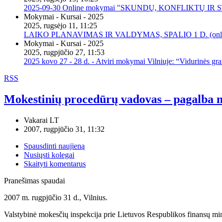
2025-09-30 Online mokymai "SKUNDŲ, KONFLIKTŲ I
Mokymai - Kursai - 2025
2025, rugsėjo 11, 11:25
LAIKO PLANAVIMAS IR VALDYMAS, SPALIO 1 D. (onli
Mokymai - Kursai - 2025
2025, rugpjūčio 27, 11:53
2025 kovo 27 - 28 d. - Atviri mokymai Vilniuje: “Vidurinės gr
RSS
Mokestinių procedūrų vadovas – pagalba 
Vakarai LT
2007, rugpjūčio 31, 11:32
Spausdinti naujieną
Nusiųsti kolegai
Skaityti komentarus
Pranešimas spaudai
2007 m. rugpjūčio 31 d., Vilnius.
Valstybinė mokesčių inspekcija prie Lietuvos Respublikos finansų min