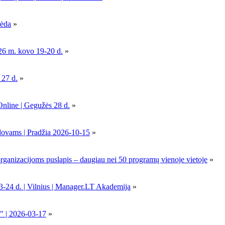
pėda
»
26 m. kovo 19-20 d.
»
 27 d.
»
Online | Gegužės 28 d.
»
dovams | Pradžia 2026-10-15
»
nizacijoms puslapis – daugiau nei 50 programų vienoje vietoje
»
-24 d. | Vilnius | Manager.LT Akademija
»
" | 2026-03-17
»