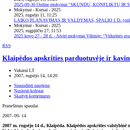
2025-09-30 Online mokymai "SKUNDŲ, KONFLIKTŲ I
Mokymai - Kursai - 2025
2025, rugsėjo 11, 11:25
LAIKO PLANAVIMAS IR VALDYMAS, SPALIO 1 D. (onli
Mokymai - Kursai - 2025
2025, rugpjūčio 27, 11:53
2025 kovo 27 - 28 d. - Atviri mokymai Vilniuje: “Vidurinės gr
RSS
Klaipėdos apskrities parduotuvėje ir kavinė
Vakarai LT
2007, rugsėjo 14, 14:20
Spausdinti naujieną
Nusiųsti kolegai
Skaityti komentarus
Pranešimas spaudai
2007- 09- 14
2007 m. rugsėjo 14 d., Klaipėda. Klaipėdos apskrities valstybinė