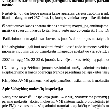
Valstybinės darbo inspekcijos pareigūnais tikrinta įmonė, įtari
kavinė.
Nustatyta, jog dar liepos mėnesį kasos aparatais užregistruotoms ir i
likutis – daugiau nei 287 tūkst. Lt, kurių savininkas nepateikė tikrinim
Iš parduotuvės kasos aparato dienos ataskaitų matyti, jog anuliuojama 
masiškai spausdinti kasos kvitai, kurių vertė nuo 20 centų iki 1 lito. D
Patikrinimo metu apklausus buvusius įmonės darbuotojus nustatyta, ka
Kad atlyginimai gali būti mokami “vokeliuose” rodo ir įmonės veiklos 
įmonėse vidutinis darbo užmokestis Klaipėdos apskrityje yra 969 Lt, r
2007 m. rugpjūčio 22-23 d. įmonės kavinėje atlikus stebėjimą pajamos
Už nustatytus pažeidimus įmonės savininkui surašyti administracinių 
eksploatavimo ir kasos operacijų tvarkos pažeidimų bei apskaitos tais
Klaipėdos AVMI primena, kad apie panašius nusikaltimus ir mokestin
Apie Valstybinę mokesčių inspekciją:
Valstybinė mokesčių inspekcija (toliau – VMI), vykdydama įstatymų jai
pajamų mokestis, akcizo mokestis. VMI sistemą sudaro biudžetinės įsta
prie FM) ir vietos mokesčių administratoriai - apskričių valstybinės 