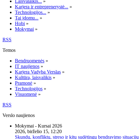
Laisvalaikis...
»
Karjera ir entreprenerystė...
»
Technologijos...
»
Tai įdomu...
»
Hobi
»
Mokymai
»
RSS
Temos
Bendruomenės
»
IT naujienos
»
Karjera Vadyba Verslas
»
Kultūra, laisvalikis
»
Pramonė
»
Technologijos
»
Visuomenė
»
RSS
Verslo naujienos
Mokymai - Kursai 2026
2026, birželio 15, 12:20
Skundų, konfliktų, streso ir kitų sudėtingų bendravimo situacijų