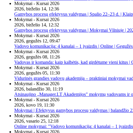
Mokymai - Kursai 2026
2026, birželio 14, 12:36
Gamybos procesų efektyvus valdymas | Spalio 22–23 d. | Klai
Mokymai - Kursai 2026
2026, birželio 14, 12:32
Gamybos procesų efektyvus valdymas | Mokymai Vilniuje | 20
Mokymai - Kursai 2026
2026, gegužės 12, 09:47
Vadovo komunikacija: 4 kanalai – 1 įvaizdis | Online | Gegužės
Mokymai - Kursai 2026
2026, gegužės 08, 11:26
Vadovas ir komanda: kaip kalbėtis, kad girdėtume vieni kitus | 
Mokymai - Kursai 2026
2026, gegužės 05, 11:30
Vidurinės grandies vadovų akademija – praktiniai mokymai va
Mokymai - Kursai 2026
2026, balandžio 30, 11:19
Atsinaujino „Manager.LT Akademijos" mokymų vadovams ir orga
Mokymai - Kursai 2026
2026, kovo 19, 11:30
Mokymai | Efektyvus gamybos procesų valdymas | balandžio 23
Mokymai - Kursai 2026
2026, vasario 25, 12:18
Online mokymai: "Vadovo komunikacija: 4 kanalai – 1 įvaizdis
Mokymai - Kursai 2026