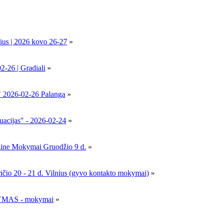
ius | 2026 kovo 26-27
»
6 | Gradiali
»
" 2026-02-26 Palanga
»
uacijas" - 2026-02-24
»
nline Mokymai Gruodžio 9 d.
»
- 21 d. Vilnius (gyvo kontakto mokymai)
»
MAS - mokymai
»