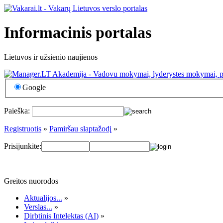
Informacinis portalas
Lietuvos ir užsienio naujienos
Google
Paieška:
Registruotis
»
Pamiršau slaptažodį
»
Prisijunkite:
Greitos nuorodos
Aktualijos...
»
Verslas...
»
Dirbtinis Intelektas (AI)
»