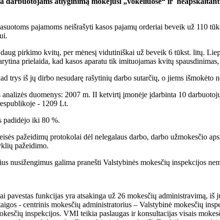
ama darbuotojams atlyginimą mokėjusi „vokeliuose“ ir neapskaitan
nkasuotoms pajamoms neišrašyti kasos pajamų orderiai beveik už 110 tūks
ui.
daug pirkimo kvitų, per mėnesį vidutiniškai už beveik 6 tūkst. litų. Lie
arytina prielaida, kad kasos aparatu tik imituojamas kvitų spausdinimas, 
d trys iš jų dirbo nesudarę rašytinių darbo sutarčių, o jiems išmokėto
analizės duomenys: 2007 m. II ketvirtį įmonėje įdarbinta 10 darbuotojų
espublikoje - 1209 Lt.
 padidėjo iki 80 %.
teisės pažeidimų protokolai dėl nelegalaus darbo, darbo užmokesčio ap
yklių pažeidimo.
ius nusižengimus galima pranešti Valstybinės mokesčių inspekcijos ne
 pavestas funkcijas yra atsakinga už 26 mokesčių administravimą, iš jų 
igos - centrinis mokesčių administratorius – Valstybinė mokesčių inspe
mokesčių inspekcijos. VMI teikia paslaugas ir konsultacijas visais mok