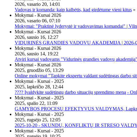
2026, vasario 20, 14:01
Vadovas ir komanda: kaip kalbėtis, kad girdėtume vieni kitus
»
Mokymai - Kursai 2026
2026, vasario 06, 07:10
Mokymai: "Praktinė lyderystė ir vadovavimas komandai" | Viln
Mokymai - Kursai 2026
2026, sausio 16, 12:27
VIDURINĖS GRANDIES VADOVŲ AKADEMIJA | 2026-02-2
Mokymai - Kursai 2026
2026, sausio 14, 19:22
Atviri kursai vadovams "Vidurinės grandies vadovų akademija
Mokymai - Kursai 2026
2025, gruodžio 05, 13:29
Online mokymai "Tapkite ekspertu valdant sudėtingas darbo sit
Mokymai - Kursai - 2025
2025, lapkričio 28, 12:44
???? Įvaldykite sudėtingų darbo situacijų sprendimo meną - O
Mokymai - Kursai - 2025
2025, spalio 22, 11:09
GAMYBOS PROCESŲ EFEKTYVUS VALDYMAS, Lapkričio 20 
Mokymai - Kursai - 2025
2025, rugsėjo 25, 12:05
2025-10-20 - SKUNDŲ, KONFLIKTŲ IR STRESO VALDY
Mokymai - Kursai - 2025
2025, rugsėjo 19, 10:25