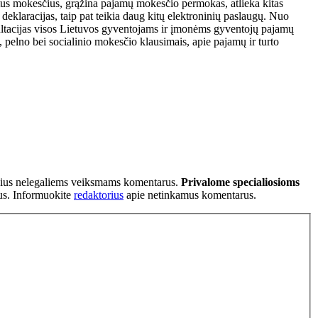
us mokesčius, grąžina pajamų mokesčio permokas, atlieka kitas
deklaracijas, taip pat teikia daug kitų elektroninių paslaugų. Nuo
ltacijas visos Lietuvos gyventojams ir įmonėms gyventojų pajamų
pelno bei socialinio mokesčio klausimais, apie pajamų ir turto
tančius nelegaliems veiksmams komentarus.
Privalome specialiosioms
ius. Informuokite
redaktorius
apie netinkamus komentarus.