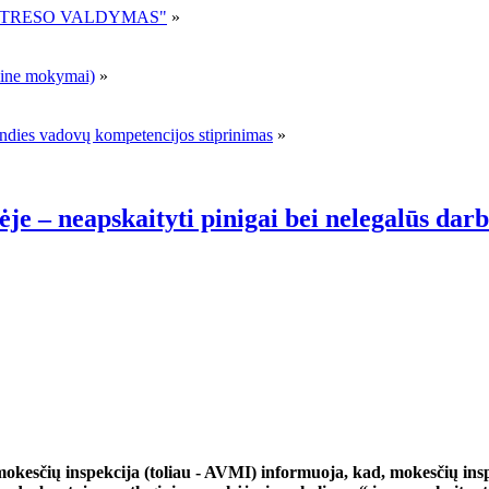
R STRESO VALDYMAS"
»
ne mokymai)
»
andies vadovų kompetencijos stiprinimas
»
je – neapskaityti pinigai bei nelegalūs dar
 mokesčių inspekcija (toliau - AVMI) informuoja, kad, mokesčių insp