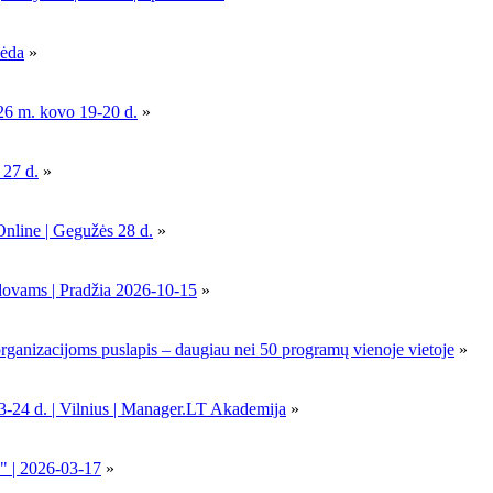
pėda
»
26 m. kovo 19-20 d.
»
 27 d.
»
Online | Gegužės 28 d.
»
dovams | Pradžia 2026-10-15
»
nizacijoms puslapis – daugiau nei 50 programų vienoje vietoje
»
-24 d. | Vilnius | Manager.LT Akademija
»
" | 2026-03-17
»