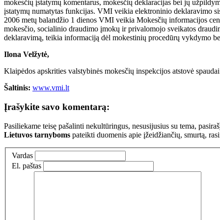
mokesčių įstatymų komentarus, mokesčių deklaracijas bei jų užpildym
įstatymų numatytas funkcijas. VMI veikia elektroninio deklaravimo siste
2006 metų balandžio 1 dienos VMI veikia Mokesčių informacijos cent
mokesčio, socialinio draudimo įmokų ir privalomojo sveikatos draudimo
deklaravimą, teikia informaciją dėl mokestinių procedūrų vykdymo be
Ilona Velžytė,
Klaipėdos apskrities valstybinės mokesčių inspekcijos atstovė spaudai
Šaltinis:
www.vmi.lt
Įrašykite savo komentarą:
Pasiliekame teisę pašalinti nekultūringus, nesusijusius su tema, pasi
Lietuvos tarnyboms
pateikti duomenis apie įžeidžiančių, smurtą, ras
Vardas
El. paštas