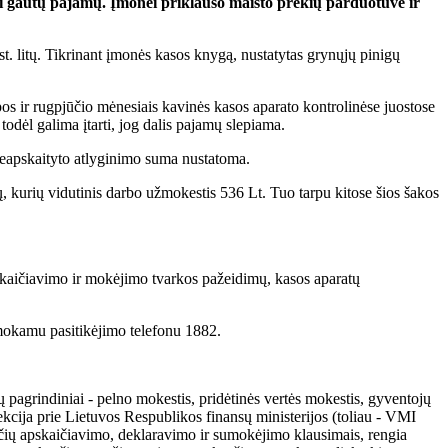
ti gautų pajamų. Įmonei priklauso maisto prekių parduotuvė ir
t. litų. Tikrinant įmonės kasos knygą, nustatytas grynųjų pinigų
pos ir rugpjūčio mėnesiais kavinės kasos aparato kontrolinėse juostose
todėl galima įtarti, jog dalis pajamų slepiama.
 neapskaityto atlyginimo suma nustatoma.
, kurių vidutinis darbo užmokestis 536 Lt. Tuo tarpu kitose šios šakos
skaičiavimo ir mokėjimo tvarkos pažeidimų, kasos aparatų
mokamu pasitikėjimo telefonu 1882.
pagrindiniai - pelno mokestis, pridėtinės vertės mokestis, gyventojų
kcija prie Lietuvos Respublikos finansų ministerijos (toliau - VMI
esčių apskaičiavimo, deklaravimo ir sumokėjimo klausimais, rengia