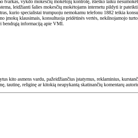
o tvarkas, vykdo mokesčių mokėtojų kontrolę, išieško laiku nesumokėt
ma, leidžianti šalies mokesčių mokėtojams internetu pildyti ir pateikti 
ras, kurio specialistai trumpuoju nemokamu telefonu 1882 teikia konsu
 įmokų klausimais, konsultuoja pridėtinės vertės, nekilnojamojo turto, 
i bendrąją informaciją apie VMI.
rašytus kito asmens vardu, pažeidžiančius įstatymus, reklaminius, kurs
inę, tautinę, religinę ar kitokią neapykantą skatinančių komentarų autor