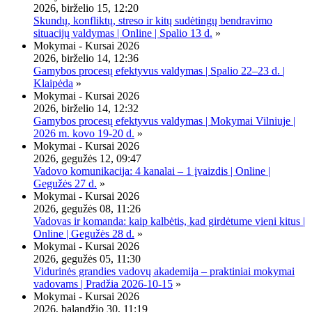
2026, birželio 15, 12:20
Skundų, konfliktų, streso ir kitų sudėtingų bendravimo
situacijų valdymas | Online | Spalio 13 d.
»
Mokymai - Kursai 2026
2026, birželio 14, 12:36
Gamybos procesų efektyvus valdymas | Spalio 22–23 d. |
Klaipėda
»
Mokymai - Kursai 2026
2026, birželio 14, 12:32
Gamybos procesų efektyvus valdymas | Mokymai Vilniuje |
2026 m. kovo 19-20 d.
»
Mokymai - Kursai 2026
2026, gegužės 12, 09:47
Vadovo komunikacija: 4 kanalai – 1 įvaizdis | Online |
Gegužės 27 d.
»
Mokymai - Kursai 2026
2026, gegužės 08, 11:26
Vadovas ir komanda: kaip kalbėtis, kad girdėtume vieni kitus |
Online | Gegužės 28 d.
»
Mokymai - Kursai 2026
2026, gegužės 05, 11:30
Vidurinės grandies vadovų akademija – praktiniai mokymai
vadovams | Pradžia 2026-10-15
»
Mokymai - Kursai 2026
2026, balandžio 30, 11:19