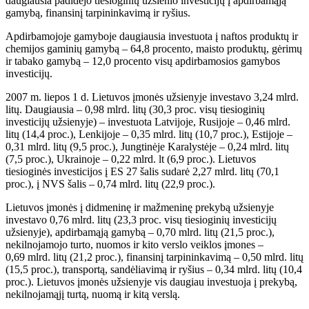
daugiausia padidėjo tiesioginių užsienio investicijų į apdirbamąją
gamybą, finansinį tarpininkavimą ir ryšius.
Apdirbamojoje gamyboje daugiausia investuota į naftos produktų ir
chemijos gaminių gamybą – 64,8 procento, maisto produktų, gėrimų
ir tabako gamybą – 12,0 procento visų apdirbamosios gamybos
investicijų.
2007 m. liepos 1 d. Lietuvos įmonės užsienyje investavo 3,24 mlrd.
litų. Daugiausia – 0,98 mlrd. litų (30,3 proc. visų tiesioginių
investicijų užsienyje) – investuota Latvijoje, Rusijoje – 0,46 mlrd.
litų (14,4 proc.), Lenkijoje – 0,35 mlrd. litų (10,7 proc.), Estijoje –
0,31 mlrd. litų (9,5 proc.), Jungtinėje Karalystėje – 0,24 mlrd. litų
(7,5 proc.), Ukrainoje – 0,22 mlrd. lt (6,9 proc.). Lietuvos
tiesioginės investicijos į ES 27 šalis sudarė 2,27 mlrd. litų (70,1
proc.), į NVS šalis – 0,74 mlrd. litų (22,9 proc.).
Lietuvos įmonės į didmeninę ir mažmeninę prekybą užsienyje
investavo 0,76 mlrd. litų (23,3 proc. visų tiesioginių investicijų
užsienyje), apdirbamąją gamybą – 0,70 mlrd. litų (21,5 proc.),
nekilnojamojo turto, nuomos ir kito verslo veiklos įmones –
0,69 mlrd. litų (21,2 proc.), finansinį tarpininkavimą – 0,50 mlrd. litų
(15,5 proc.), transportą, sandėliavimą ir ryšius – 0,34 mlrd. litų (10,4
proc.). Lietuvos įmonės užsienyje vis daugiau investuoja į prekybą,
nekilnojamąjį turtą, nuomą ir kitą verslą.