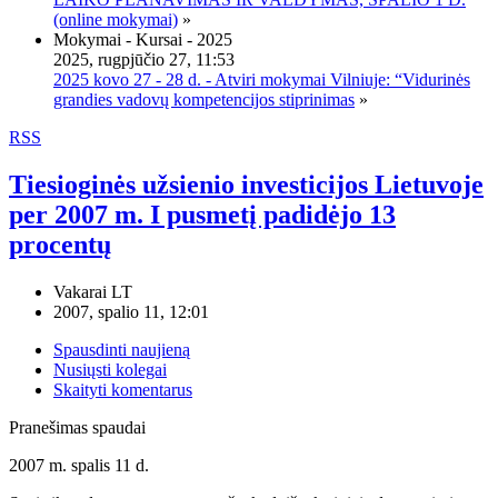
(online mokymai)
»
Mokymai - Kursai - 2025
2025, rugpjūčio 27, 11:53
2025 kovo 27 - 28 d. - Atviri mokymai Vilniuje: “Vidurinės
grandies vadovų kompetencijos stiprinimas
»
RSS
Tiesioginės užsienio investicijos Lietuvoje
per 2007 m. I pusmetį padidėjo 13
procentų
Vakarai LT
2007, spalio 11, 12:01
Spausdinti naujieną
Nusiųsti kolegai
Skaityti komentarus
Pranešimas spaudai
2007 m. spalis 11 d.