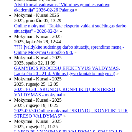
Atviri kursai vadovams "Vidurinės grandies vadovų
akademija" 2026-02-26 Palanga
»
Mokymai - Kursai 2026
2025, gruodžio 05, 13:29
Online mokymai "Tapkite ekspertu valdant sudėtingas darbo
situacijas" - 2026-02-24
»
Mokymai - Kursai - 2025
2025, lapkričio 28, 12:44
???? Įvaldykite sudėtingų darbo situacijų sprendimo meną -
Online Mokymai Gruodžio 9 d.
»
Mokymai - Kursai - 2025
2025, spalio 22, 11:09
GAMYBOS PROCESŲ EFEKTYVUS VALDYMAS,
Lapkričio 20 - 21 d. Vilnius (gyvo kontakto mokymai)
»
Mokymai - Kursai - 2025
2025, rugsėjo 25, 12:05
2025-10-20 - SKUNDŲ, KONFLIKTŲ IR STRESO
VALDYMAS - mokymai
»
Mokymai - Kursai - 2025
2025, rugsėjo 19, 10:25
2025-09-30 Online mokymai "SKUNDŲ, KONFLIKTŲ IR
STRESO VALDYMAS"
»
Mokymai - Kursai - 2025
2025, rugsėjo 11, 11:25
LAIKO PLANAVIMAS IR VALDYMAS, SPALIO 1 D.