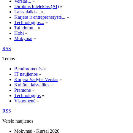
Verslas...
»
Dirbtinis Intelektas (AI)
»
Laisvalaikis...
»
Karjera ir entreprenerystė...
»
Technologijos...
»
Tai įdomu...
»
Hobi
»
Mokymai
»
RSS
Temos
Bendruomenės
»
IT naujienos
»
Karjera Vadyba Verslas
»
Kultūra, laisvalikis
»
Pramonė
»
Technologijos
»
Visuomenė
»
RSS
Verslo naujienos
Mokymai - Kursai 2026