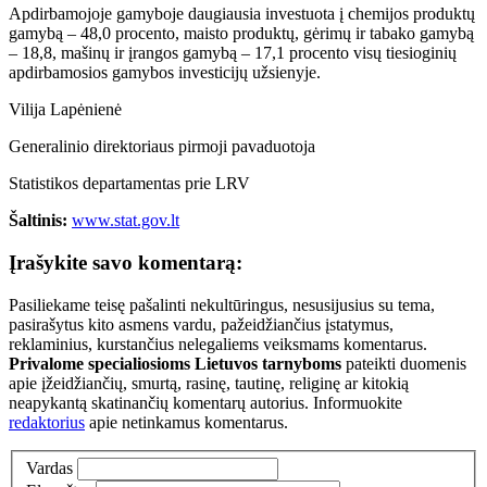
Apdirbamojoje gamyboje daugiausia investuota į chemijos produktų
gamybą – 48,0 procento, maisto produktų, gėrimų ir tabako gamybą
– 18,8, mašinų ir įrangos gamybą – 17,1 procento visų tiesioginių
apdirbamosios gamybos investicijų užsienyje.
Vilija Lapėnienė
Generalinio direktoriaus pirmoji pavaduotoja
Statistikos departamentas prie LRV
Šaltinis:
www.stat.gov.lt
Įrašykite savo komentarą:
Pasiliekame teisę pašalinti nekultūringus, nesusijusius su tema,
pasirašytus kito asmens vardu, pažeidžiančius įstatymus,
reklaminius, kurstančius nelegaliems veiksmams komentarus.
Privalome specialiosioms Lietuvos tarnyboms
pateikti duomenis
apie įžeidžiančių, smurtą, rasinę, tautinę, religinę ar kitokią
neapykantą skatinančių komentarų autorius. Informuokite
redaktorius
apie netinkamus komentarus.
Vardas