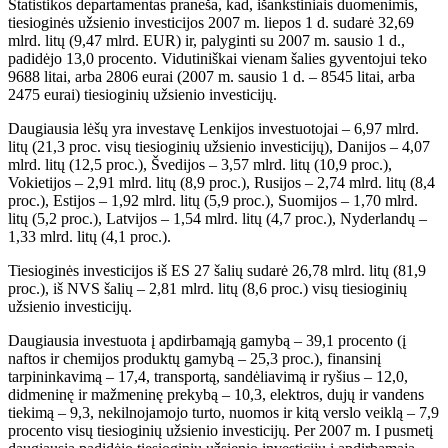
Statistikos departamentas praneša, kad, išankstiniais duomenimis,
tiesioginės užsienio investicijos 2007 m. liepos 1 d. sudarė 32,69
mlrd. litų (9,47 mlrd. EUR) ir, palyginti su 2007 m. sausio 1 d.,
padidėjo 13,0 procento. Vidutiniškai vienam šalies gyventojui teko
9688 litai, arba 2806 eurai (2007 m. sausio 1 d. – 8545 litai, arba
2475 eurai) tiesioginių užsienio investicijų.
Daugiausia lėšų yra investavę Lenkijos investuotojai – 6,97 mlrd.
litų (21,3 proc. visų tiesioginių užsienio investicijų), Danijos – 4,07
mlrd. litų (12,5 proc.), Švedijos – 3,57 mlrd. litų (10,9 proc.),
Vokietijos – 2,91 mlrd. litų (8,9 proc.), Rusijos – 2,74 mlrd. litų (8,4
proc.), Estijos – 1,92 mlrd. litų (5,9 proc.), Suomijos – 1,70 mlrd.
litų (5,2 proc.), Latvijos – 1,54 mlrd. litų (4,7 proc.), Nyderlandų –
1,33 mlrd. litų (4,1 proc.).
Tiesioginės investicijos iš ES 27 šalių sudarė 26,78 mlrd. litų (81,9
proc.), iš NVS šalių – 2,81 mlrd. litų (8,6 proc.) visų tiesioginių
užsienio investicijų.
Daugiausia investuota į apdirbamąją gamybą – 39,1 procento (į
naftos ir chemijos produktų gamybą – 25,3 proc.), finansinį
tarpininkavimą – 17,4, transportą, sandėliavimą ir ryšius – 12,0,
didmeninę ir mažmeninę prekybą – 10,3, elektros, dujų ir vandens
tiekimą – 9,3, nekilnojamojo turto, nuomos ir kitą verslo veiklą – 7,9
procento visų tiesioginių užsienio investicijų. Per 2007 m. I pusmetį