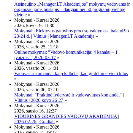
Atsinaujino „Manager.LT Akademijos" mokymų vadovams ir
organizacijoms puslapis – daugiau nei 50 programų vienoje
vietoje
»
Mokymai - Kursai 2026
2026, kovo 19, 11:30
Mokymai | Efektyvus gamybos procesų valdymas | balandžio
23-24 d. | Vilnius | Manager.LT Akademija
»
Mokymai - Kursai 2026
2026, vasario 25, 12:18
Online mokymai: "Vadovo komunikacija: 4 kanalai – 1
įvaizdis" | 2026-03-17
»
Mokymai - Kursai 2026
2026, vasario 20, 14:01
Vadovas ir komanda: kaip kalbėtis, kad girdėtume vieni kitus
»
Mokymai - Kursai 2026
2026, vasario 06, 07:10
Mokymai: "Praktinė lyderystė ir vadovavimas komandai" |
Vilnius | 2026 kovo 26-27
»
Mokymai - Kursai 2026
2026, sausio 16, 12:27
VIDURINĖS GRANDIES VADOVŲ AKADEMIJA |
2026-02-26 | Gradiali
»
Mokymai - Kursai 2026
2026, sausio 14, 19:22