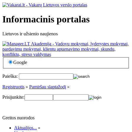
Informacinis portalas
Lietuvos ir užsienio naujienos
Google
Paieška:
Registruotis
»
Pamiršau slaptažodį
»
Prisijunkite:
Greitos nuorodos
Aktualijos...
»