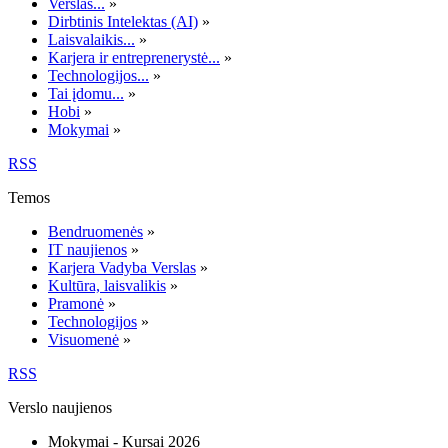
Verslas...
»
Dirbtinis Intelektas (AI)
»
Laisvalaikis...
»
Karjera ir entreprenerystė...
»
Technologijos...
»
Tai įdomu...
»
Hobi
»
Mokymai
»
RSS
Temos
Bendruomenės
»
IT naujienos
»
Karjera Vadyba Verslas
»
Kultūra, laisvalikis
»
Pramonė
»
Technologijos
»
Visuomenė
»
RSS
Verslo naujienos
Mokymai - Kursai 2026