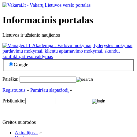
Informacinis portalas
Lietuvos ir užsienio naujienos
Google
Paieška:
Registruotis
»
Pamiršau slaptažodį
»
Prisijunkite:
Greitos nuorodos
Aktualijos...
»