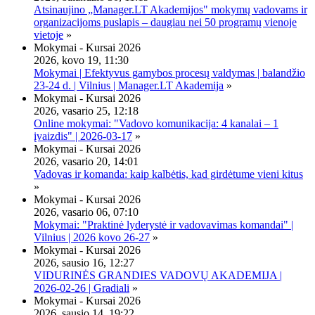
Atsinaujino „Manager.LT Akademijos" mokymų vadovams ir
organizacijoms puslapis – daugiau nei 50 programų vienoje
vietoje
»
Mokymai - Kursai 2026
2026, kovo 19, 11:30
Mokymai | Efektyvus gamybos procesų valdymas | balandžio
23-24 d. | Vilnius | Manager.LT Akademija
»
Mokymai - Kursai 2026
2026, vasario 25, 12:18
Online mokymai: "Vadovo komunikacija: 4 kanalai – 1
įvaizdis" | 2026-03-17
»
Mokymai - Kursai 2026
2026, vasario 20, 14:01
Vadovas ir komanda: kaip kalbėtis, kad girdėtume vieni kitus
»
Mokymai - Kursai 2026
2026, vasario 06, 07:10
Mokymai: "Praktinė lyderystė ir vadovavimas komandai" |
Vilnius | 2026 kovo 26-27
»
Mokymai - Kursai 2026
2026, sausio 16, 12:27
VIDURINĖS GRANDIES VADOVŲ AKADEMIJA |
2026-02-26 | Gradiali
»
Mokymai - Kursai 2026
2026, sausio 14, 19:22