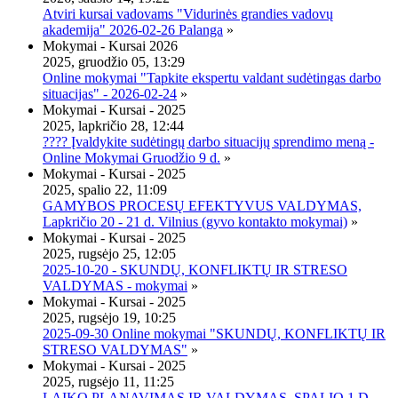
Atviri kursai vadovams "Vidurinės grandies vadovų
akademija" 2026-02-26 Palanga
»
Mokymai - Kursai 2026
2025, gruodžio 05, 13:29
Online mokymai "Tapkite ekspertu valdant sudėtingas darbo
situacijas" - 2026-02-24
»
Mokymai - Kursai - 2025
2025, lapkričio 28, 12:44
???? Įvaldykite sudėtingų darbo situacijų sprendimo meną -
Online Mokymai Gruodžio 9 d.
»
Mokymai - Kursai - 2025
2025, spalio 22, 11:09
GAMYBOS PROCESŲ EFEKTYVUS VALDYMAS,
Lapkričio 20 - 21 d. Vilnius (gyvo kontakto mokymai)
»
Mokymai - Kursai - 2025
2025, rugsėjo 25, 12:05
2025-10-20 - SKUNDŲ, KONFLIKTŲ IR STRESO
VALDYMAS - mokymai
»
Mokymai - Kursai - 2025
2025, rugsėjo 19, 10:25
2025-09-30 Online mokymai "SKUNDŲ, KONFLIKTŲ IR
STRESO VALDYMAS"
»
Mokymai - Kursai - 2025
2025, rugsėjo 11, 11:25
LAIKO PLANAVIMAS IR VALDYMAS, SPALIO 1 D.