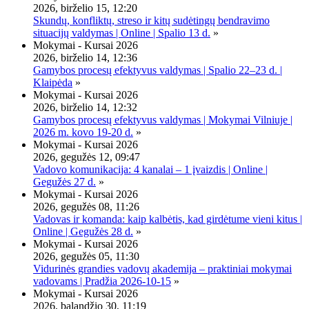
2026, birželio 15, 12:20
Skundų, konfliktų, streso ir kitų sudėtingų bendravimo
situacijų valdymas | Online | Spalio 13 d.
»
Mokymai - Kursai 2026
2026, birželio 14, 12:36
Gamybos procesų efektyvus valdymas | Spalio 22–23 d. |
Klaipėda
»
Mokymai - Kursai 2026
2026, birželio 14, 12:32
Gamybos procesų efektyvus valdymas | Mokymai Vilniuje |
2026 m. kovo 19-20 d.
»
Mokymai - Kursai 2026
2026, gegužės 12, 09:47
Vadovo komunikacija: 4 kanalai – 1 įvaizdis | Online |
Gegužės 27 d.
»
Mokymai - Kursai 2026
2026, gegužės 08, 11:26
Vadovas ir komanda: kaip kalbėtis, kad girdėtume vieni kitus |
Online | Gegužės 28 d.
»
Mokymai - Kursai 2026
2026, gegužės 05, 11:30
Vidurinės grandies vadovų akademija – praktiniai mokymai
vadovams | Pradžia 2026-10-15
»
Mokymai - Kursai 2026
2026, balandžio 30, 11:19