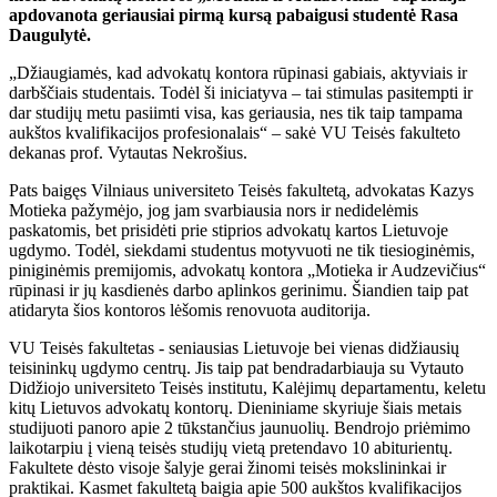
apdovanota geriausiai pirmą kursą pabaigusi studentė Rasa
Daugulytė.
„Džiaugiamės, kad advokatų kontora rūpinasi gabiais, aktyviais ir
darbščiais studentais. Todėl ši iniciatyva – tai stimulas pasitempti ir
dar studijų metu pasiimti visa, kas geriausia, nes tik taip tampama
aukštos kvalifikacijos profesionalais“ – sakė VU Teisės fakulteto
dekanas prof. Vytautas Nekrošius.
Pats baigęs Vilniaus universiteto Teisės fakultetą, advokatas Kazys
Motieka pažymėjo, jog jam svarbiausia nors ir nedidelėmis
paskatomis, bet prisidėti prie stiprios advokatų kartos Lietuvoje
ugdymo. Todėl, siekdami studentus motyvuoti ne tik tiesioginėmis,
piniginėmis premijomis, advokatų kontora „Motieka ir Audzevičius“
rūpinasi ir jų kasdienės darbo aplinkos gerinimu. Šiandien taip pat
atidaryta šios kontoros lėšomis renovuota auditorija.
VU Teisės fakultetas - seniausias Lietuvoje bei vienas didžiausių
teisininkų ugdymo centrų. Jis taip pat bendradarbiauja su Vytauto
Didžiojo universiteto Teisės institutu, Kalėjimų departamentu, keletu
kitų Lietuvos advokatų kontorų. Dieniniame skyriuje šiais metais
studijuoti panoro apie 2 tūkstančius jaunuolių. Bendrojo priėmimo
laikotarpiu į vieną teisės studijų vietą pretendavo 10 abiturientų.
Fakultete dėsto visoje šalyje gerai žinomi teisės mokslininkai ir
praktikai. Kasmet fakultetą baigia apie 500 aukštos kvalifikacijos