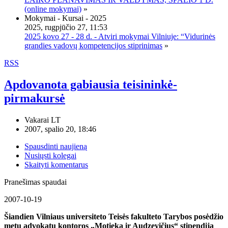
(online mokymai)
»
Mokymai - Kursai - 2025
2025, rugpjūčio 27, 11:53
2025 kovo 27 - 28 d. - Atviri mokymai Vilniuje: “Vidurinės
grandies vadovų kompetencijos stiprinimas
»
RSS
Apdovanota gabiausia teisininkė-
pirmakursė
Vakarai LT
2007, spalio 20, 18:46
Spausdinti naujieną
Nusiųsti kolegai
Skaityti komentarus
Pranešimas spaudai
2007-10-19
Šiandien Vilniaus universiteto Teisės fakulteto Tarybos posėdžio
metu advokatų kontoros „Motieka ir Audzevičius“ stipendija