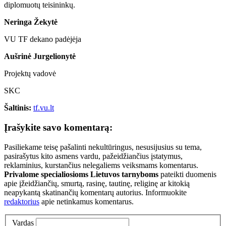
diplomuotų teisininkų.
Neringa Žekytė
VU TF dekano padėjėja
Aušrinė Jurgelionytė
Projektų vadovė
SKC
Šaltinis:
tf.vu.lt
Įrašykite savo komentarą:
Pasiliekame teisę pašalinti nekultūringus, nesusijusius su tema,
pasirašytus kito asmens vardu, pažeidžiančius įstatymus,
reklaminius, kurstančius nelegaliems veiksmams komentarus.
Privalome specialiosioms Lietuvos tarnyboms
pateikti duomenis
apie įžeidžiančių, smurtą, rasinę, tautinę, religinę ar kitokią
neapykantą skatinančių komentarų autorius. Informuokite
redaktorius
apie netinkamus komentarus.
Vardas