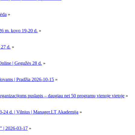
pėda
»
26 m. kovo 19-20 d.
»
 27 d.
»
Online | Gegužės 28 d.
»
dovams | Pradžia 2026-10-15
»
nizacijoms puslapis – daugiau nei 50 programų vienoje vietoje
»
-24 d. | Vilnius | Manager.LT Akademija
»
" | 2026-03-17
»