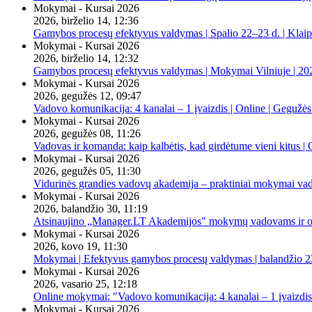
Mokymai - Kursai 2026
2026, birželio 14, 12:36
Gamybos procesų efektyvus valdymas | Spalio 22–23 d. | Klai
Mokymai - Kursai 2026
2026, birželio 14, 12:32
Gamybos procesų efektyvus valdymas | Mokymai Vilniuje | 20
Mokymai - Kursai 2026
2026, gegužės 12, 09:47
Vadovo komunikacija: 4 kanalai – 1 įvaizdis | Online | Gegužės
Mokymai - Kursai 2026
2026, gegužės 08, 11:26
Vadovas ir komanda: kaip kalbėtis, kad girdėtume vieni kitus | 
Mokymai - Kursai 2026
2026, gegužės 05, 11:30
Vidurinės grandies vadovų akademija – praktiniai mokymai va
Mokymai - Kursai 2026
2026, balandžio 30, 11:19
Atsinaujino „Manager.LT Akademijos" mokymų vadovams ir orga
Mokymai - Kursai 2026
2026, kovo 19, 11:30
Mokymai | Efektyvus gamybos procesų valdymas | balandžio 23
Mokymai - Kursai 2026
2026, vasario 25, 12:18
Online mokymai: "Vadovo komunikacija: 4 kanalai – 1 įvaizdis
Mokymai - Kursai 2026