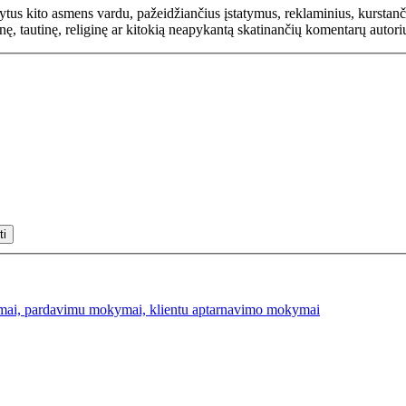
rašytus kito asmens vardu, pažeidžiančius įstatymus, reklaminius, kurs
inę, tautinę, religinę ar kitokią neapykantą skatinančių komentarų autor
mai, pardavimu mokymai, klientu aptarnavimo mokymai