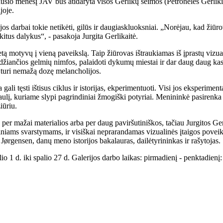
ausio mėnesį JAV bus atidaryta visos Gerlikų šeimos (Petronėlės Gerlikie
joje.
os darbai tokie netikėti, gilūs ir daugiaskluoksniai. „Norėjau, kad žiūro
itus dalykus“, - pasakoja Jurgita Gerlikaitė.
tą motyvų į vieną paveikslą. Taip žiūrovas ištraukiamas iš įprastų vizua
žiančios gelmių nimfos, palaidoti dykumų miestai ir dar daug daug kas
, turi nemažą dozę melancholijos.
li tęsti ištisus ciklus ir istorijas, ekperimentuoti. Visi jos eksperiment
aulį, kuriame slypi pagrindiniai žmogiški potyriai. Menininkė pasirenka
iūriu.
er mažai materialios arba per daug paviršutiniškos, tačiau Jurgitos Gerl
iniams svarstymams, ir visiškai neprarandamas vizualinės įtaigos poveiki
 Jørgensen, danų meno istorijos bakalauras, dailėtyrininkas ir rašytojas.
o 1 d. iki spalio 27 d. Galerijos darbo laikas: pirmadienį - penktadienį: