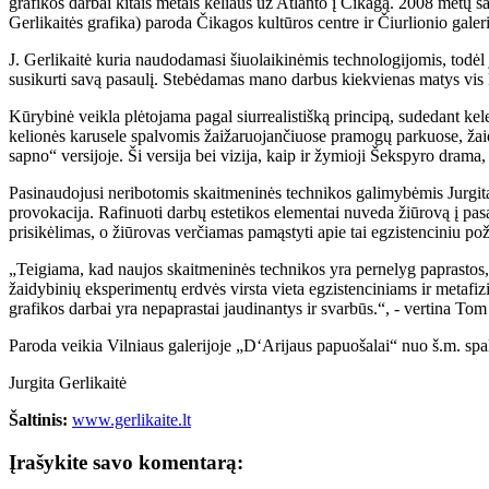
grafikos darbai kitais metais keliaus už Atlanto į Čikagą. 2008 metų s
Gerlikaitės grafika) paroda Čikagos kultūros centre ir Čiurlionio galeri
J. Gerlikaitė kuria naudodamasi šiuolaikinėmis technologijomis, todėl j
susikurti savą pasaulį. Stebėdamas mano darbus kiekvienas matys vis k
Kūrybinė veikla plėtojama pagal siurrealistišką principą, sudedant kele
kelionės karusele spalvomis žaižaruojančiuose pramogų parkuose, žaid
sapno“ versijoje. Ši versija bei vizija, kaip ir žymioji Šekspyro drama
Pasinaudojusi neribotomis skaitmeninės technikos galimybėmis Jurgita ga
provokacija. Rafinuoti darbų estetikos elementai nuveda žiūrovą į pas
prisikėlimas, o žiūrovas verčiamas pamąstyti apie tai egzistenciniu pož
„Teigiama, kad naujos skaitmeninės technikos yra pernelyg paprastos, p
žaidybinių eksperimentų erdvės virsta vieta egzistenciniams ir metafiz
grafikos darbai yra nepaprastai jaudinantys ir svarbūs.“, - vertina Tom
Paroda veikia Vilniaus galerijoje „D‘Arijaus papuošalai“ nuo š.m. spali
Jurgita Gerlikaitė
Šaltinis:
www.gerlikaite.lt
Įrašykite savo komentarą: