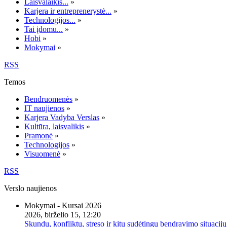
Laisvalaikis...
»
Karjera ir entreprenerystė...
»
Technologijos...
»
Tai įdomu...
»
Hobi
»
Mokymai
»
RSS
Temos
Bendruomenės
»
IT naujienos
»
Karjera Vadyba Verslas
»
Kultūra, laisvalikis
»
Pramonė
»
Technologijos
»
Visuomenė
»
RSS
Verslo naujienos
Mokymai - Kursai 2026
2026, birželio 15, 12:20
Skundų, konfliktų, streso ir kitų sudėtingų bendravimo situacijų