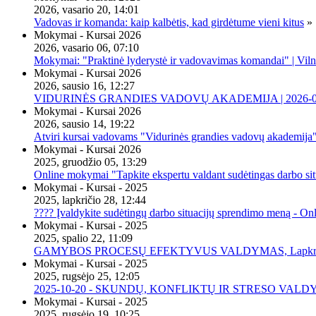
2026, vasario 20, 14:01
Vadovas ir komanda: kaip kalbėtis, kad girdėtume vieni kitus
»
Mokymai - Kursai 2026
2026, vasario 06, 07:10
Mokymai: "Praktinė lyderystė ir vadovavimas komandai" | Viln
Mokymai - Kursai 2026
2026, sausio 16, 12:27
VIDURINĖS GRANDIES VADOVŲ AKADEMIJA | 2026-02-2
Mokymai - Kursai 2026
2026, sausio 14, 19:22
Atviri kursai vadovams "Vidurinės grandies vadovų akademija
Mokymai - Kursai 2026
2025, gruodžio 05, 13:29
Online mokymai "Tapkite ekspertu valdant sudėtingas darbo sit
Mokymai - Kursai - 2025
2025, lapkričio 28, 12:44
???? Įvaldykite sudėtingų darbo situacijų sprendimo meną - O
Mokymai - Kursai - 2025
2025, spalio 22, 11:09
GAMYBOS PROCESŲ EFEKTYVUS VALDYMAS, Lapkričio 20 
Mokymai - Kursai - 2025
2025, rugsėjo 25, 12:05
2025-10-20 - SKUNDŲ, KONFLIKTŲ IR STRESO VALDY
Mokymai - Kursai - 2025
2025, rugsėjo 19, 10:25