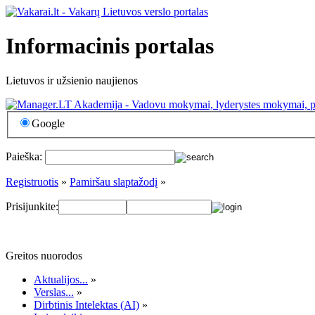
Informacinis portalas
Lietuvos ir užsienio naujienos
Google
Paieška:
Registruotis
»
Pamiršau slaptažodį
»
Prisijunkite:
Greitos nuorodos
Aktualijos...
»
Verslas...
»
Dirbtinis Intelektas (AI)
»