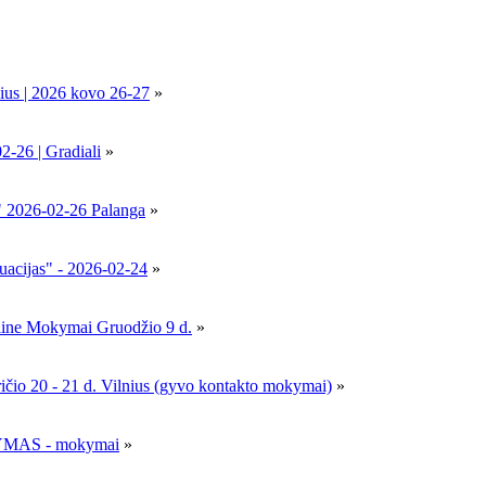
ius | 2026 kovo 26-27
»
6 | Gradiali
»
" 2026-02-26 Palanga
»
uacijas" - 2026-02-24
»
nline Mokymai Gruodžio 9 d.
»
- 21 d. Vilnius (gyvo kontakto mokymai)
»
MAS - mokymai
»