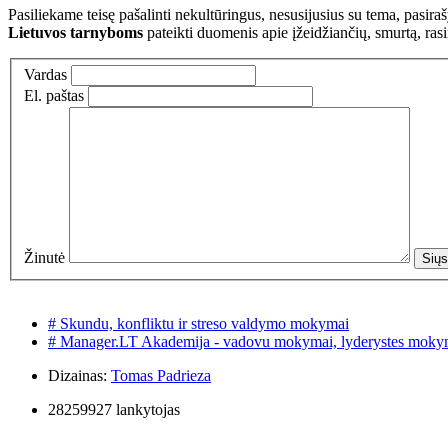
Pasiliekame teisę pašalinti nekultūringus, nesusijusius su tema, pasi
Lietuvos tarnyboms
pateikti duomenis apie įžeidžiančių, smurtą, ras
Vardas
El. paštas
Žinutė
# Skundu, konfliktu ir streso valdymo mokymai
# Manager.LT Akademija - vadovu mokymai, lyderystes moky
Dizainas:
Tomas Padrieza
28259927 lankytojas