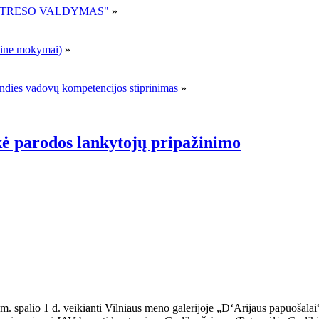
R STRESO VALDYMAS"
»
ne mokymai)
»
andies vadovų kompetencijos stiprinimas
»
kė parodos lankytojų pripažinimo
š.m. spalio 1 d. veikianti Vilniaus meno galerijoje „D‘Arijaus papuošal