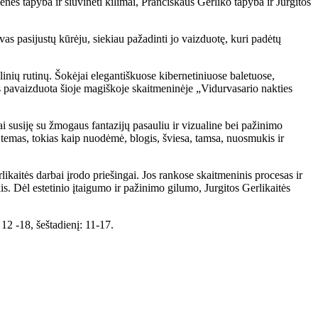
nės tapyba ir siuvinėti kilimai, Pranciškaus Gerliko tapyba ir Jurgitos
vas pasijustų kūrėju, siekiau pažadinti jo vaizduotę, kuri padėtų
linių rutinų. Šokėjai elegantiškuose kibernetiniuose baletuose,
 pavaizduota šioje magiškoje skaitmeninėje „Vidurvasario nakties
ai susiję su žmogaus fantazijų pasauliu ir vizualine bei pažinimo
 temas, tokias kaip nuodėmė, blogis, šviesa, tamsa, nuosmukis ir
ikaitės darbai įrodo priešingai. Jos rankose skaitmeninis procesas ir
s. Dėl estetinio įtaigumo ir pažinimo gilumo, Jurgitos Gerlikaitės
 12 -18, šeštadienį: 11-17.