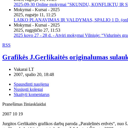
2025-09-30 Online mokymai "SKUNDŲ, KONFLIKTŲ I
Mokymai - Kursai - 2025
2025, rugsėjo 11, 11:25
LAIKO PLANAVIMAS IR VALDYMAS, SPALIO 1 D. (onli
Mokymai - Kursai - 2025
2025, rugpjūčio 27, 11:53
2025 kovo 27 - 28 d. - Atviri mokymai Vilniuje: “Vidurinės gr
RSS
Grafikės J.Gerlikaitės originalumas sulau
Vakarai LT
2007, spalio 20, 18:48
Spausdinti naujieną
Nusiųsti kolegai
Skaityti komentarus
Pranešimas žiniasklaidai
2007 10 19
Jurgitos Gerlikaitės grafikos darbų paroda „Paralelinės erdvės“, nuo 