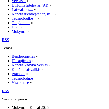
Verslas...
»
Dirbtinis Intelektas (AI)
»
Laisvalaikis...
»
Karjera ir entreprenerystė...
»
Technologijos...
»
Tai įdomu...
»
Hobi
»
Mokymai
»
RSS
Temos
Bendruomenės
»
IT naujienos
»
Karjera Vadyba Verslas
»
Kultūra, laisvalikis
»
Pramonė
»
Technologijos
»
Visuomenė
»
RSS
Verslo naujienos
Mokymai - Kursai 2026