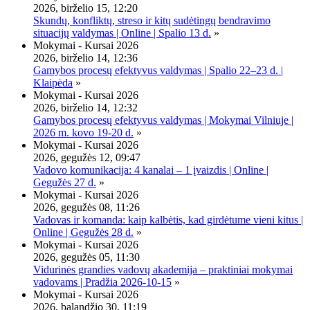
2026, birželio 15, 12:20
Skundų, konfliktų, streso ir kitų sudėtingų bendravimo
situacijų valdymas | Online | Spalio 13 d.
»
Mokymai - Kursai 2026
2026, birželio 14, 12:36
Gamybos procesų efektyvus valdymas | Spalio 22–23 d. |
Klaipėda
»
Mokymai - Kursai 2026
2026, birželio 14, 12:32
Gamybos procesų efektyvus valdymas | Mokymai Vilniuje |
2026 m. kovo 19-20 d.
»
Mokymai - Kursai 2026
2026, gegužės 12, 09:47
Vadovo komunikacija: 4 kanalai – 1 įvaizdis | Online |
Gegužės 27 d.
»
Mokymai - Kursai 2026
2026, gegužės 08, 11:26
Vadovas ir komanda: kaip kalbėtis, kad girdėtume vieni kitus |
Online | Gegužės 28 d.
»
Mokymai - Kursai 2026
2026, gegužės 05, 11:30
Vidurinės grandies vadovų akademija – praktiniai mokymai
vadovams | Pradžia 2026-10-15
»
Mokymai - Kursai 2026
2026, balandžio 30, 11:19