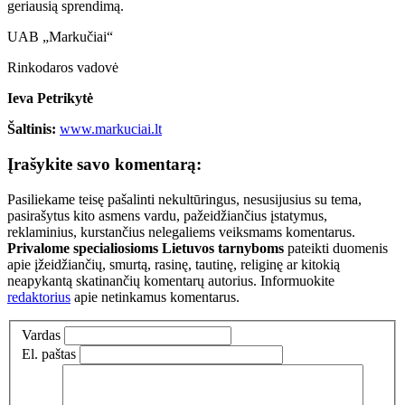
geriausią sprendimą.
UAB „Markučiai“
Rinkodaros vadovė
Ieva Petrikytė
Šaltinis:
www.markuciai.lt
Įrašykite savo komentarą:
Pasiliekame teisę pašalinti nekultūringus, nesusijusius su tema,
pasirašytus kito asmens vardu, pažeidžiančius įstatymus,
reklaminius, kurstančius nelegaliems veiksmams komentarus.
Privalome specialiosioms Lietuvos tarnyboms
pateikti duomenis
apie įžeidžiančių, smurtą, rasinę, tautinę, religinę ar kitokią
neapykantą skatinančių komentarų autorius. Informuokite
redaktorius
apie netinkamus komentarus.
Vardas
El. paštas