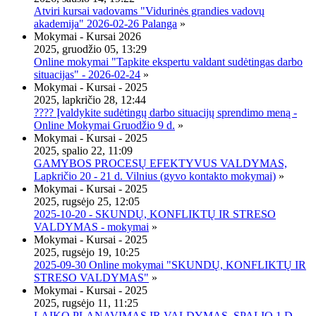
Atviri kursai vadovams "Vidurinės grandies vadovų
akademija" 2026-02-26 Palanga
»
Mokymai - Kursai 2026
2025, gruodžio 05, 13:29
Online mokymai "Tapkite ekspertu valdant sudėtingas darbo
situacijas" - 2026-02-24
»
Mokymai - Kursai - 2025
2025, lapkričio 28, 12:44
???? Įvaldykite sudėtingų darbo situacijų sprendimo meną -
Online Mokymai Gruodžio 9 d.
»
Mokymai - Kursai - 2025
2025, spalio 22, 11:09
GAMYBOS PROCESŲ EFEKTYVUS VALDYMAS,
Lapkričio 20 - 21 d. Vilnius (gyvo kontakto mokymai)
»
Mokymai - Kursai - 2025
2025, rugsėjo 25, 12:05
2025-10-20 - SKUNDŲ, KONFLIKTŲ IR STRESO
VALDYMAS - mokymai
»
Mokymai - Kursai - 2025
2025, rugsėjo 19, 10:25
2025-09-30 Online mokymai "SKUNDŲ, KONFLIKTŲ IR
STRESO VALDYMAS"
»
Mokymai - Kursai - 2025
2025, rugsėjo 11, 11:25
LAIKO PLANAVIMAS IR VALDYMAS, SPALIO 1 D.