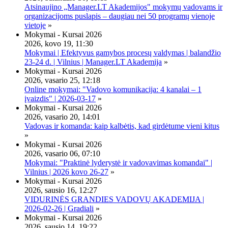
Atsinaujino „Manager.LT Akademijos" mokymų vadovams ir
organizacijoms puslapis – daugiau nei 50 programų vienoje
vietoje
»
Mokymai - Kursai 2026
2026, kovo 19, 11:30
Mokymai | Efektyvus gamybos procesų valdymas | balandžio
23-24 d. | Vilnius | Manager.LT Akademija
»
Mokymai - Kursai 2026
2026, vasario 25, 12:18
Online mokymai: "Vadovo komunikacija: 4 kanalai – 1
įvaizdis" | 2026-03-17
»
Mokymai - Kursai 2026
2026, vasario 20, 14:01
Vadovas ir komanda: kaip kalbėtis, kad girdėtume vieni kitus
»
Mokymai - Kursai 2026
2026, vasario 06, 07:10
Mokymai: "Praktinė lyderystė ir vadovavimas komandai" |
Vilnius | 2026 kovo 26-27
»
Mokymai - Kursai 2026
2026, sausio 16, 12:27
VIDURINĖS GRANDIES VADOVŲ AKADEMIJA |
2026-02-26 | Gradiali
»
Mokymai - Kursai 2026
2026, sausio 14, 19:22