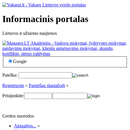
Informacinis portalas
Lietuvos ir užsienio naujienos
Google
Paieška:
Registruotis
»
Pamiršau slaptažodį
»
Prisijunkite:
Greitos nuorodos
Aktualijos...
»