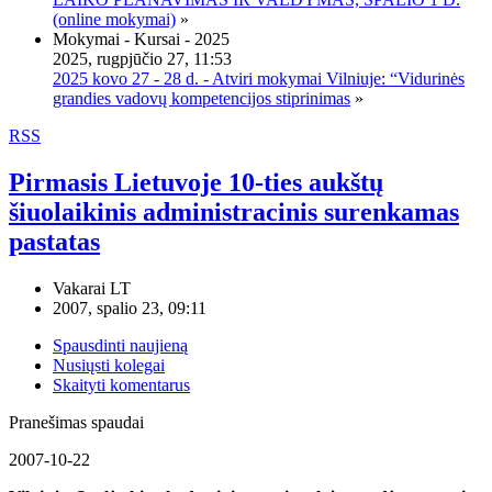
(online mokymai)
»
Mokymai - Kursai - 2025
2025, rugpjūčio 27, 11:53
2025 kovo 27 - 28 d. - Atviri mokymai Vilniuje: “Vidurinės
grandies vadovų kompetencijos stiprinimas
»
RSS
Pirmasis Lietuvoje 10-ties aukštų
šiuolaikinis administracinis surenkamas
pastatas
Vakarai LT
2007, spalio 23, 09:11
Spausdinti naujieną
Nusiųsti kolegai
Skaityti komentarus
Pranešimas spaudai
2007-10-22