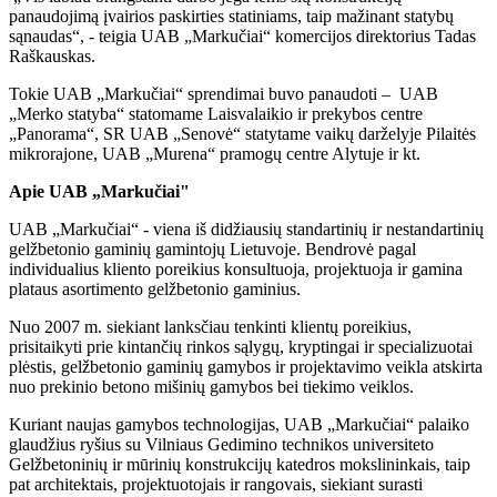
panaudojimą įvairios paskirties statiniams, taip mažinant statybų
sąnaudas“, - teigia UAB „Markučiai“ komercijos direktorius Tadas
Raškauskas.
Tokie UAB „Markučiai“ sprendimai buvo panaudoti – UAB
„Merko statyba“ statomame Laisvalaikio ir prekybos centre
„Panorama“, SR UAB „Senovė“ statytame vaikų darželyje Pilaitės
mikrorajone, UAB „Murena“ pramogų centre Alytuje ir kt.
Apie UAB „Markučiai"
UAB „Markučiai“ - viena iš didžiausių standartinių ir nestandartinių
gelžbetonio gaminių gamintojų Lietuvoje. Bendrovė pagal
individualius kliento poreikius konsultuoja, projektuoja ir gamina
plataus asortimento gelžbetonio gaminius.
Nuo 2007 m. siekiant lanksčiau tenkinti klientų poreikius,
prisitaikyti prie kintančių rinkos sąlygų, kryptingai ir specializuotai
plėstis, gelžbetonio gaminių gamybos ir projektavimo veikla atskirta
nuo prekinio betono mišinių gamybos bei tiekimo veiklos.
Kuriant naujas gamybos technologijas, UAB „Markučiai“ palaiko
glaudžius ryšius su Vilniaus Gedimino technikos universiteto
Gelžbetoninių ir mūrinių konstrukcijų katedros mokslininkais, taip
pat architektais, projektuotojais ir rangovais, siekiant surasti