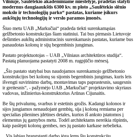
Vilniuje, Saulėtekio akademiniame miestelyje, pradėtas statyti
modernus daugiaaukštis 6300 kv. m ploto „Saulėtekio slėnio
mokslo ir technologijų parko“ pastatas, kuriame įsikurs
aukštųjų technologijų ir verslo paramos įmonės.
Šiuo metu UAB „Markučiai“ pradeda tiekti surenkamąsias
gelžbetonio konstrukcijas šiam statiniui. Tai bus pirmasis Lietuvoje
dešimties aukštų administracinis surenkamasis pastatas, kuriame bus
panaudotas kolonų ir sijų begembinis jungimas.
Pastato projektuotojas – UAB „Vilniaus architektūros studija“.
Pastatą planuojama pastatyti 2008 m. rugpjūčio mėnesį.
„Šio pastato statybai bus naudojamos surenkamojo gelžbetonio
konstrukcijos bei kolonų su sijomis begembinis jungimas, kuris leis
išvengti suvirinimo darbų, montavimas taps paprastesnis, saugesnis
ir greitesnis“, - pažymėjo UAB „Markučiai“ projektavimo skyriaus
vadovas, inžinierius-konstruktorius Arūnas Cijunaitis.
Be šių privalumų, svarbus ir estetinis grožis. Kadangi kolonos ir
sijos jungiamos nenaudojant gembių, sija į koloną remiama per
specialias plienines įdėtines detales, kurios iš anksto įstatomos į
elementus jų gamybos metu. Todėl architektams nereikia rūpintis,
kaip paslėpti kolonų gembes, nes jų pastato karkase nebelieka.
„Vis labiau brangstanti darbo jėga lems šių konstrukcijų