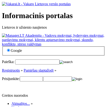
Informacinis portalas
Lietuvos ir užsienio naujienos
Google
Paieška:
Registruotis
»
Pamiršau slaptažodį
»
Prisijunkite:
Greitos nuorodos
Aktualijos...
»