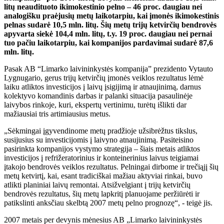
litų neaudituoto ikimokestinio pelno – 46 proc. daugiau nei
analogišku praėjusių metų laikotarpiu, kai įmonės ikimokestinis
pelnas sudarė 10,5 mln. litų. Šių metų trijų ketvirčių bendrovės
apyvarta siekė 104,4 mln. litų, t.y. 19 proc. daugiau nei pernai
tuo pačiu laikotarpiu, kai kompanijos pardavimai sudarė 87,6
mln. litų.
Pasak AB “Limarko laivininkystės kompanija” prezidento Vytauto
Lygnugario, gerus trijų ketvirčių įmonės veiklos rezultatus lėmė
laiku atliktos investicijos į laivų įsigijimą ir atnaujinimą, darnus
kolektyvo komandinis darbas ir palanki situacija pasaulinėje
laivybos rinkoje, kuri, ekspertų vertinimu, turėtų išlikti dar
mažiausiai tris artimiausius metus.
„Sėkmingai įgyvendinome metų pradžioje užsibrėžtus tikslus,
susijusius su investicijomis į laivyno atnaujinimą. Pasiteisino
pasirinkta kompanijos vystymo strategija – šiais metais atliktos
investicijos į refrižeratorinius ir konteinerinius laivus teigiamai
įtakojo bendrovės veiklos rezultatus. Pelningai dirbome ir trečiąjį šių
metų ketvirtį, kai, esant tradiciškai mažiau aktyviai rinkai, buvo
atlikti planiniai laivų remontai. Atsižvelgiant į trijų ketvirčių
bendrovės rezultatus, šių metų lapkritį planuojame peržiūrėti ir
patikslinti anksčiau skelbtą 2007 metų pelno prognozę“, - teigė jis.
2007 metais per devynis mėnesius AB „Limarko laivininkystės