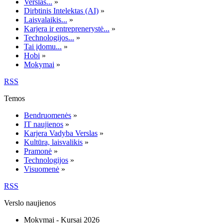
Verslas...
»
Dirbtinis Intelektas (AI)
»
Laisvalaikis...
»
Karjera ir entreprenerystė...
»
Technologijos...
»
Tai įdomu...
»
Hobi
»
Mokymai
»
RSS
Temos
Bendruomenės
»
IT naujienos
»
Karjera Vadyba Verslas
»
Kultūra, laisvalikis
»
Pramonė
»
Technologijos
»
Visuomenė
»
RSS
Verslo naujienos
Mokymai - Kursai 2026