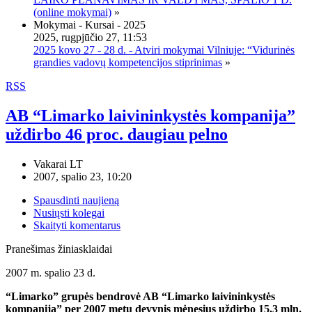
(online mokymai)
»
Mokymai - Kursai - 2025
2025, rugpjūčio 27, 11:53
2025 kovo 27 - 28 d. - Atviri mokymai Vilniuje: “Vidurinės
grandies vadovų kompetencijos stiprinimas
»
RSS
AB “Limarko laivininkystės kompanija”
uždirbo 46 proc. daugiau pelno
Vakarai LT
2007, spalio 23, 10:20
Spausdinti naujieną
Nusiųsti kolegai
Skaityti komentarus
Pranešimas žiniasklaidai
2007 m. spalio 23 d.
“Limarko” grupės bendrovė AB “Limarko laivininkystės
kompanija” per 2007 metų devynis mėnesius uždirbo 15,3 mln.