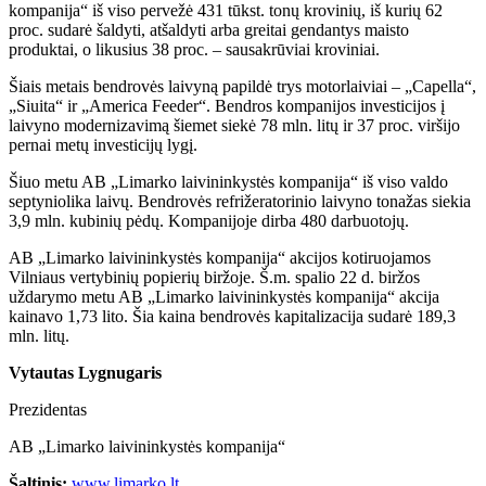
kompanija“ iš viso pervežė 431 tūkst. tonų krovinių, iš kurių 62
proc. sudarė šaldyti, atšaldyti arba greitai gendantys maisto
produktai, o likusius 38 proc. – sausakrūviai kroviniai.
Šiais metais bendrovės laivyną papildė trys motorlaiviai – „Capella“,
„Siuita“ ir „America Feeder“. Bendros kompanijos investicijos į
laivyno modernizavimą šiemet siekė 78 mln. litų ir 37 proc. viršijo
pernai metų investicijų lygį.
Šiuo metu AB „Limarko laivininkystės kompanija“ iš viso valdo
septyniolika laivų. Bendrovės refrižeratorinio laivyno tonažas siekia
3,9 mln. kubinių pėdų. Kompanijoje dirba 480 darbuotojų.
AB „Limarko laivininkystės kompanija“ akcijos kotiruojamos
Vilniaus vertybinių popierių biržoje. Š.m. spalio 22 d. biržos
uždarymo metu AB „Limarko laivininkystės kompanija“ akcija
kainavo 1,73 lito. Šia kaina bendrovės kapitalizacija sudarė 189,3
mln. litų.
Vytautas Lygnugaris
Prezidentas
AB „Limarko laivininkystės kompanija“
Šaltinis:
www.limarko.lt