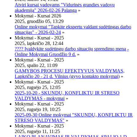
Atviri kursai vadovams "Vidurinės grandies vadovų
akademija" 2026-02-26 Palanga
»
Mokymai - Kursai 2026
2025, gruodžio 05, 13:29
Online mokymai "Tapkite ekspertu valdant sudėtingas darbo
situacijas" - 2026-02-24
»
Mokymai - Kursai - 2025
2025, lapkričio 28, 12:44
???? Įvaldykite sudėtingų darbo situacijų sprendimo meną -
Online Mokymai Gruodžio 9 d.
»
Mokymai - Kursai - 2025
2025, spalio 22, 11:09
GAMYBOS PROCESŲ EFEKTYVUS VALDYMAS,
Lapkričio 20 - 21 d. Vilnius (gyvo kontakto mokymai)
»
Mokymai - Kursai - 2025
2025, rugsėjo 25, 12:05
2025-10-20 - SKUNDŲ, KONFLIKTŲ IR STRESO
VALDYMAS - mokymai
»
Mokymai - Kursai - 2025
2025, rugsėjo 19, 10:25
2025-09-30 Online mokymai "SKUNDŲ, KONFLIKTŲ IR
STRESO VALDYMAS"
»
Mokymai - Kursai - 2025
2025, rugsėjo 11, 11:25
LAIKO PLANAVIMAS IR VALDYMAS, SPALIO 1 D.