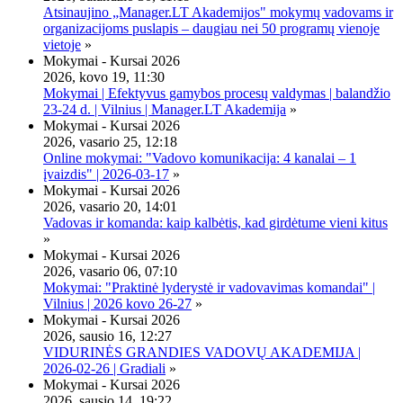
Atsinaujino „Manager.LT Akademijos" mokymų vadovams ir
organizacijoms puslapis – daugiau nei 50 programų vienoje
vietoje
»
Mokymai - Kursai 2026
2026, kovo 19, 11:30
Mokymai | Efektyvus gamybos procesų valdymas | balandžio
23-24 d. | Vilnius | Manager.LT Akademija
»
Mokymai - Kursai 2026
2026, vasario 25, 12:18
Online mokymai: "Vadovo komunikacija: 4 kanalai – 1
įvaizdis" | 2026-03-17
»
Mokymai - Kursai 2026
2026, vasario 20, 14:01
Vadovas ir komanda: kaip kalbėtis, kad girdėtume vieni kitus
»
Mokymai - Kursai 2026
2026, vasario 06, 07:10
Mokymai: "Praktinė lyderystė ir vadovavimas komandai" |
Vilnius | 2026 kovo 26-27
»
Mokymai - Kursai 2026
2026, sausio 16, 12:27
VIDURINĖS GRANDIES VADOVŲ AKADEMIJA |
2026-02-26 | Gradiali
»
Mokymai - Kursai 2026
2026, sausio 14, 19:22