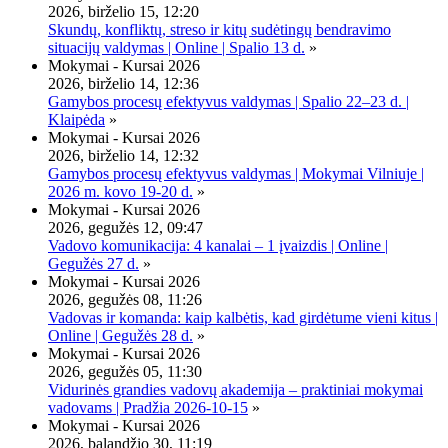
2026, birželio 15, 12:20
Skundų, konfliktų, streso ir kitų sudėtingų bendravimo
situacijų valdymas | Online | Spalio 13 d.
»
Mokymai - Kursai 2026
2026, birželio 14, 12:36
Gamybos procesų efektyvus valdymas | Spalio 22–23 d. |
Klaipėda
»
Mokymai - Kursai 2026
2026, birželio 14, 12:32
Gamybos procesų efektyvus valdymas | Mokymai Vilniuje |
2026 m. kovo 19-20 d.
»
Mokymai - Kursai 2026
2026, gegužės 12, 09:47
Vadovo komunikacija: 4 kanalai – 1 įvaizdis | Online |
Gegužės 27 d.
»
Mokymai - Kursai 2026
2026, gegužės 08, 11:26
Vadovas ir komanda: kaip kalbėtis, kad girdėtume vieni kitus |
Online | Gegužės 28 d.
»
Mokymai - Kursai 2026
2026, gegužės 05, 11:30
Vidurinės grandies vadovų akademija – praktiniai mokymai
vadovams | Pradžia 2026-10-15
»
Mokymai - Kursai 2026
2026, balandžio 30, 11:19