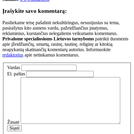
Įrašykite savo komentarą:
Pasiliekame teisę pašalinti nekultūringus, nesusijusius su tema,
pasirašytus kito asmens vardu, pažeidžiančius įstatymus,
reklaminius, kurstančius nelegaliems veiksmams komentarus.
Privalome specialiosioms Lietuvos tarnyboms
pateikti duomenis
apie įžeidžiančių, smurtą, rasinę, tautinę, religinę ar kitokią
neapykantą skatinančių komentarų autorius. Informuokite
redaktorius
apie netinkamus komentarus.
Vardas
El. paštas
Žinutė