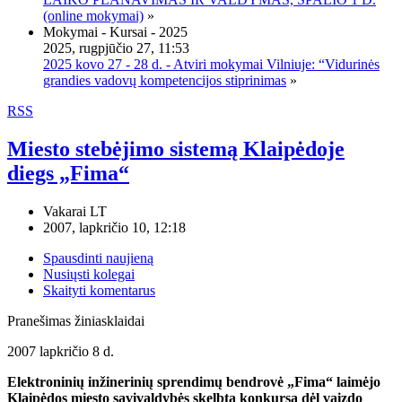
(online mokymai)
»
Mokymai - Kursai - 2025
2025, rugpjūčio 27, 11:53
2025 kovo 27 - 28 d. - Atviri mokymai Vilniuje: “Vidurinės
grandies vadovų kompetencijos stiprinimas
»
RSS
Miesto stebėjimo sistemą Klaipėdoje
diegs „Fima“
Vakarai LT
2007, lapkričio 10, 12:18
Spausdinti naujieną
Nusiųsti kolegai
Skaityti komentarus
Pranešimas žiniasklaidai
2007 lapkričio 8 d.
Elektroninių inžinerinių sprendimų bendrovė „Fima“ laimėjo
Klaipėdos miesto savivaldybės skelbtą konkursą dėl vaizdo