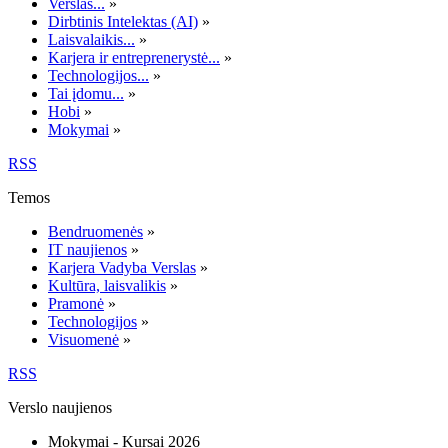
Verslas...
»
Dirbtinis Intelektas (AI)
»
Laisvalaikis...
»
Karjera ir entreprenerystė...
»
Technologijos...
»
Tai įdomu...
»
Hobi
»
Mokymai
»
RSS
Temos
Bendruomenės
»
IT naujienos
»
Karjera Vadyba Verslas
»
Kultūra, laisvalikis
»
Pramonė
»
Technologijos
»
Visuomenė
»
RSS
Verslo naujienos
Mokymai - Kursai 2026