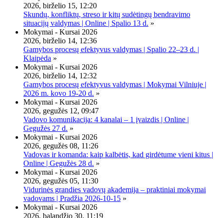
2026, birželio 15, 12:20
Skundų, konfliktų, streso ir kitų sudėtingų bendravimo
situacijų valdymas | Online | Spalio 13 d.
»
Mokymai - Kursai 2026
2026, birželio 14, 12:36
Gamybos procesų efektyvus valdymas | Spalio 22–23 d. |
Klaipėda
»
Mokymai - Kursai 2026
2026, birželio 14, 12:32
Gamybos procesų efektyvus valdymas | Mokymai Vilniuje |
2026 m. kovo 19-20 d.
»
Mokymai - Kursai 2026
2026, gegužės 12, 09:47
Vadovo komunikacija: 4 kanalai – 1 įvaizdis | Online |
Gegužės 27 d.
»
Mokymai - Kursai 2026
2026, gegužės 08, 11:26
Vadovas ir komanda: kaip kalbėtis, kad girdėtume vieni kitus |
Online | Gegužės 28 d.
»
Mokymai - Kursai 2026
2026, gegužės 05, 11:30
Vidurinės grandies vadovų akademija – praktiniai mokymai
vadovams | Pradžia 2026-10-15
»
Mokymai - Kursai 2026
2026, balandžio 30, 11:19