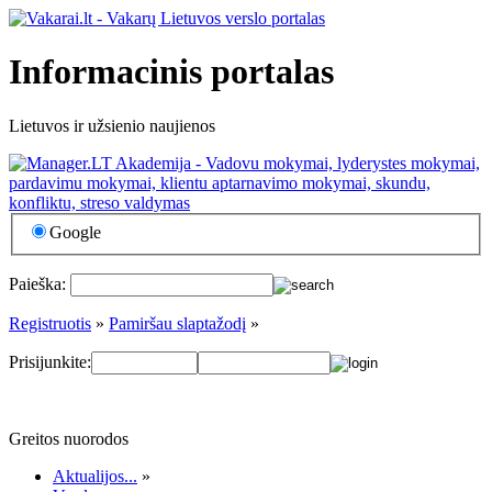
Informacinis portalas
Lietuvos ir užsienio naujienos
Google
Paieška:
Registruotis
»
Pamiršau slaptažodį
»
Prisijunkite:
Greitos nuorodos
Aktualijos...
»