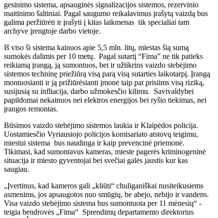
gesinimo sistema, apsauginės signalizacijos sistemos, rezervinio
maitinimo šaltiniai. Pagal saugumo reikalavimus įrašytą vaizdą bus
galima peržiūrėti ir įrašyti į kitas laikmenas tik specialiai tam
archyve įrengtoje darbo vietoje.
Iš viso ši sistema kainuos apie 5,5 mln. litų, miestas šią sumą
sumokės dalimis per 10 metų. Pagal sutartį “Fima” ne tik patieks
reikiamą įrangą, ją sumontuos, bet ir užtikrins vaizdo stebėjimo
sistemos techninę priežiūrą visą parą visą sutarties laikotarpį. Įrangą
montuosianti ir ją prižiūrėsianti įmonė taip pat prisiims visą riziką,
susijusią su infliacija, darbo užmokesčio kilimu. Savivaldybei
papildomai nekainuos nei elektros energijos bei ryšio tiekimas, nei
įrangos remontas.
Būsimos vaizdo stebėjimo sistemos laukia ir Klaipėdos policija.
Uostamiesčio Vyriausiojo policijos komisariato atstovų teigimu,
miestui sistema bus naudinga ir kaip prevencinė priemonė.
Tikimasi, kad sumontavus kameras, mieste pagerės kriminogeninė
situacija ir miesto gyventojai bei svečiai galės jaustis kur kas
saugiau.
„Įvertinus, kad kameros gali „kliūti“ chuliganiškai nusiteikusiems
asmenims, jos apsaugotos nuo smūgių, be abejo, nebijo ir vandens.
Visa vaizdo stebėjimo sistema bus sumontuota per 11 mėnesių“ -
teigia bendrovės „Fima“ Sprendimų departamento direktorius