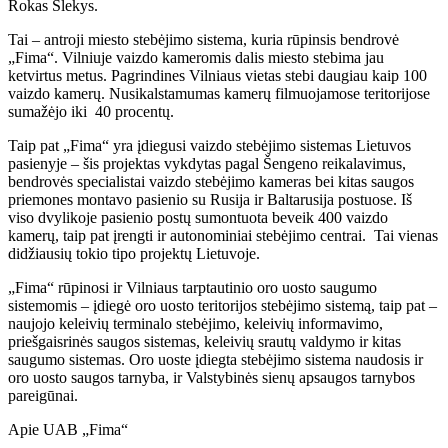
Rokas Šlekys.
Tai – antroji miesto stebėjimo sistema, kuria rūpinsis bendrovė
„Fima“. Vilniuje vaizdo kameromis dalis miesto stebima jau
ketvirtus metus. Pagrindines Vilniaus vietas stebi daugiau kaip 100
vaizdo kamerų. Nusikalstamumas kamerų filmuojamose teritorijose
sumažėjo iki 40 procentų.
Taip pat „Fima“ yra įdiegusi vaizdo stebėjimo sistemas Lietuvos
pasienyje – šis projektas vykdytas pagal Šengeno reikalavimus,
bendrovės specialistai vaizdo stebėjimo kameras bei kitas saugos
priemones montavo pasienio su Rusija ir Baltarusija postuose. Iš
viso dvylikoje pasienio postų sumontuota beveik 400 vaizdo
kamerų, taip pat įrengti ir autonominiai stebėjimo centrai. Tai vienas
didžiausių tokio tipo projektų Lietuvoje.
„Fima“ rūpinosi ir Vilniaus tarptautinio oro uosto saugumo
sistemomis – įdiegė oro uosto teritorijos stebėjimo sistemą, taip pat –
naujojo keleivių terminalo stebėjimo, keleivių informavimo,
priešgaisrinės saugos sistemas, keleivių srautų valdymo ir kitas
saugumo sistemas. Oro uoste įdiegta stebėjimo sistema naudosis ir
oro uosto saugos tarnyba, ir Valstybinės sienų apsaugos tarnybos
pareigūnai.
Apie UAB „Fima“