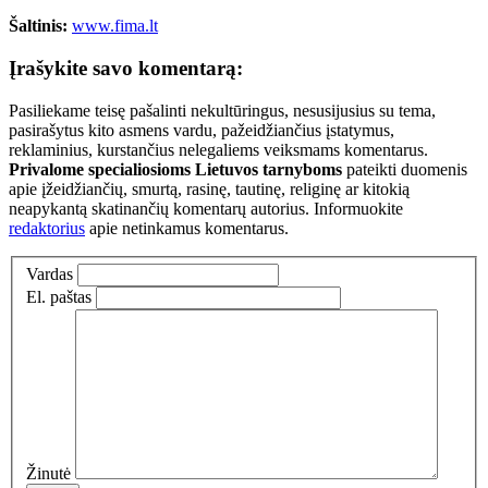
Šaltinis:
www.fima.lt
Įrašykite savo komentarą:
Pasiliekame teisę pašalinti nekultūringus, nesusijusius su tema,
pasirašytus kito asmens vardu, pažeidžiančius įstatymus,
reklaminius, kurstančius nelegaliems veiksmams komentarus.
Privalome specialiosioms Lietuvos tarnyboms
pateikti duomenis
apie įžeidžiančių, smurtą, rasinę, tautinę, religinę ar kitokią
neapykantą skatinančių komentarų autorius. Informuokite
redaktorius
apie netinkamus komentarus.
Vardas
El. paštas
Žinutė