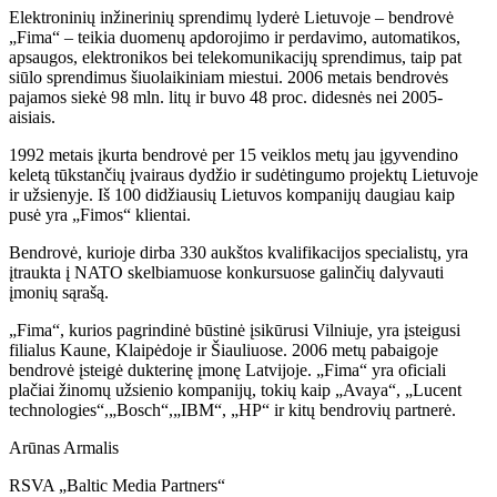
Elektroninių inžinerinių sprendimų lyderė Lietuvoje – bendrovė
„Fima“ – teikia duomenų apdorojimo ir perdavimo, automatikos,
apsaugos, elektronikos bei telekomunikacijų sprendimus, taip pat
siūlo sprendimus šiuolaikiniam miestui. 2006 metais bendrovės
pajamos siekė 98 mln. litų ir buvo 48 proc. didesnės nei 2005-
aisiais.
1992 metais įkurta bendrovė per 15 veiklos metų jau įgyvendino
keletą tūkstančių įvairaus dydžio ir sudėtingumo projektų Lietuvoje
ir užsienyje. Iš 100 didžiausių Lietuvos kompanijų daugiau kaip
pusė yra „Fimos“ klientai.
Bendrovė, kurioje dirba 330 aukštos kvalifikacijos specialistų, yra
įtraukta į NATO skelbiamuose konkursuose galinčių dalyvauti
įmonių sąrašą.
„Fima“, kurios pagrindinė būstinė įsikūrusi Vilniuje, yra įsteigusi
filialus Kaune, Klaipėdoje ir Šiauliuose. 2006 metų pabaigoje
bendrovė įsteigė dukterinę įmonę Latvijoje. „Fima“ yra oficiali
plačiai žinomų užsienio kompanijų, tokių kaip „Avaya“, „Lucent
technologies“,„Bosch“,„IBM“, „HP“ ir kitų bendrovių partnerė.
Arūnas Armalis
RSVA „Baltic Media Partners“