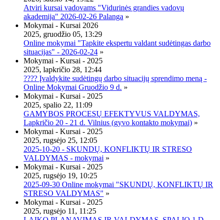
Atviri kursai vadovams "Vidurinės grandies vadovų
akademija" 2026-02-26 Palanga
»
Mokymai - Kursai 2026
2025, gruodžio 05, 13:29
Online mokymai "Tapkite ekspertu valdant sudėtingas darbo
situacijas" - 2026-02-24
»
Mokymai - Kursai - 2025
2025, lapkričio 28, 12:44
???? Įvaldykite sudėtingų darbo situacijų sprendimo meną -
Online Mokymai Gruodžio 9 d.
»
Mokymai - Kursai - 2025
2025, spalio 22, 11:09
GAMYBOS PROCESŲ EFEKTYVUS VALDYMAS,
Lapkričio 20 - 21 d. Vilnius (gyvo kontakto mokymai)
»
Mokymai - Kursai - 2025
2025, rugsėjo 25, 12:05
2025-10-20 - SKUNDŲ, KONFLIKTŲ IR STRESO
VALDYMAS - mokymai
»
Mokymai - Kursai - 2025
2025, rugsėjo 19, 10:25
2025-09-30 Online mokymai "SKUNDŲ, KONFLIKTŲ IR
STRESO VALDYMAS"
»
Mokymai - Kursai - 2025
2025, rugsėjo 11, 11:25
LAIKO PLANAVIMAS IR VALDYMAS, SPALIO 1 D.