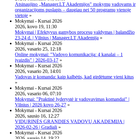
Atsinaujino „Manager.LT Akademijos" mokymų vadovams ir
organizacijoms puslapis – daugiau nei 50 programų vienoje
vietoje
»
Mokymai - Kursai 2026
2026, kovo 19, 11:30
Mokymai | Efektyvus gamybos procesų valdymas | balandžio
23-24 d. | Vilnius | Manager.LT Akademija
»
Mokymai - Kursai 2026
2026, vasario 25, 12:18
Online mokymai: "Vadovo komunikacija: 4 kanalai – 1
įvaizdis" | 2026-03-17
»
Mokymai - Kursai 2026
2026, vasario 20, 14:01
Vadovas ir komanda: kaip kalbėtis, kad girdėtume vieni kitus
»
Mokymai - Kursai 2026
2026, vasario 06, 07:10
Mokymai: "Praktinė lyderystė ir vadovavimas komandai" |
Vilnius | 2026 kovo 26-27
»
Mokymai - Kursai 2026
2026, sausio 16, 12:27
VIDURINĖS GRANDIES VADOVŲ AKADEMIJA |
2026-02-26 | Gradiali
»
Mokymai - Kursai 2026
2026, sausio 14, 19:22