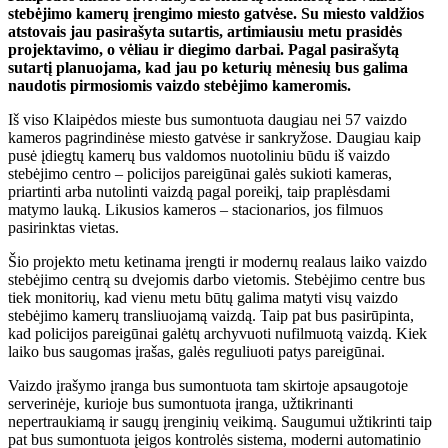
stebėjimo kamerų įrengimo miesto gatvėse. Su miesto valdžios
atstovais jau pasirašyta sutartis, artimiausiu metu prasidės
projektavimo, o vėliau ir diegimo darbai. Pagal pasirašytą
sutartį planuojama, kad jau po keturių mėnesių bus galima
naudotis pirmosiomis vaizdo stebėjimo kameromis.
Iš viso Klaipėdos mieste bus sumontuota daugiau nei 57 vaizdo
kameros pagrindinėse miesto gatvėse ir sankryžose. Daugiau kaip
pusė įdiegtų kamerų bus valdomos nuotoliniu būdu iš vaizdo
stebėjimo centro – policijos pareigūnai galės sukioti kameras,
priartinti arba nutolinti vaizdą pagal poreikį, taip praplėsdami
matymo lauką. Likusios kameros – stacionarios, jos filmuos
pasirinktas vietas.
Šio projekto metu ketinama įrengti ir modernų realaus laiko vaizdo
stebėjimo centrą su dvejomis darbo vietomis. Stebėjimo centre bus
tiek monitorių, kad vienu metu būtų galima matyti visų vaizdo
stebėjimo kamerų transliuojamą vaizdą. Taip pat bus pasirūpinta,
kad policijos pareigūnai galėtų archyvuoti nufilmuotą vaizdą. Kiek
laiko bus saugomas įrašas, galės reguliuoti patys pareigūnai.
Vaizdo įrašymo įranga bus sumontuota tam skirtoje apsaugotoje
serverinėje, kurioje bus sumontuota įranga, užtikrinanti
nepertraukiamą ir saugų įrenginių veikimą. Saugumui užtikrinti taip
pat bus sumontuota įeigos kontrolės sistema, moderni automatinio