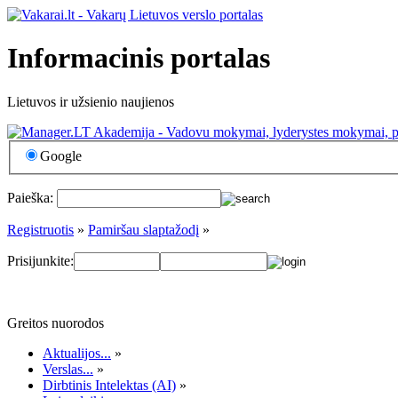
Informacinis portalas
Lietuvos ir užsienio naujienos
Google
Paieška:
Registruotis
»
Pamiršau slaptažodį
»
Prisijunkite:
Greitos nuorodos
Aktualijos...
»
Verslas...
»
Dirbtinis Intelektas (AI)
»