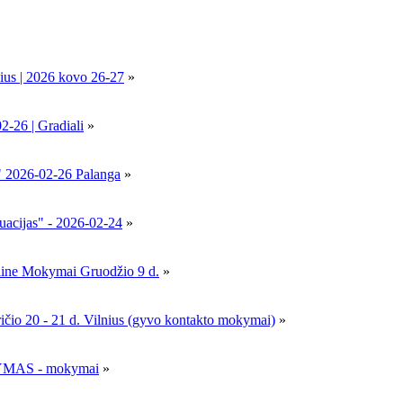
ius | 2026 kovo 26-27
»
6 | Gradiali
»
" 2026-02-26 Palanga
»
uacijas" - 2026-02-24
»
nline Mokymai Gruodžio 9 d.
»
- 21 d. Vilnius (gyvo kontakto mokymai)
»
MAS - mokymai
»