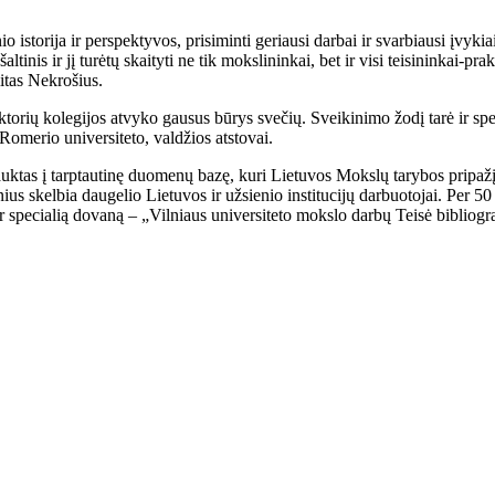
o istorija ir perspektyvos, prisiminti geriausi darbai ir svarbiausi įvyki
inis ir jį turėtų skaityti ne tik mokslininkai, bet ir visi teisininkai-prak
litas Nekrošius.
aktorių kolegijos atvyko gausus būrys svečių. Sveikinimo žodį tarė ir sp
Romerio universiteto, valdžios atstovai.
auktas į tarptautinę duomenų bazę, kuri Lietuvos Mokslų tarybos pripažįs
snius skelbia daugelio Lietuvos ir užsienio institucijų darbuotojai. Per 5
r specialią dovaną – „Vilniaus universiteto mokslo darbų Teisė bibliogr