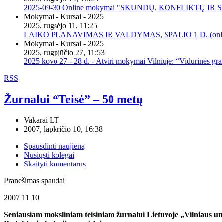
2025-09-30 Online mokymai "SKUNDŲ, KONFLIKTŲ I
Mokymai - Kursai - 2025
2025, rugsėjo 11, 11:25
LAIKO PLANAVIMAS IR VALDYMAS, SPALIO 1 D. (onli
Mokymai - Kursai - 2025
2025, rugpjūčio 27, 11:53
2025 kovo 27 - 28 d. - Atviri mokymai Vilniuje: “Vidurinės gr
RSS
Žurnalui “Teisė” – 50 metų
Vakarai LT
2007, lapkričio 10, 16:38
Spausdinti naujieną
Nusiųsti kolegai
Skaityti komentarus
Pranešimas spaudai
2007 11 10
Seniausiam moksliniam teisiniam žurnalui Lietuvoje „Vilniaus univ