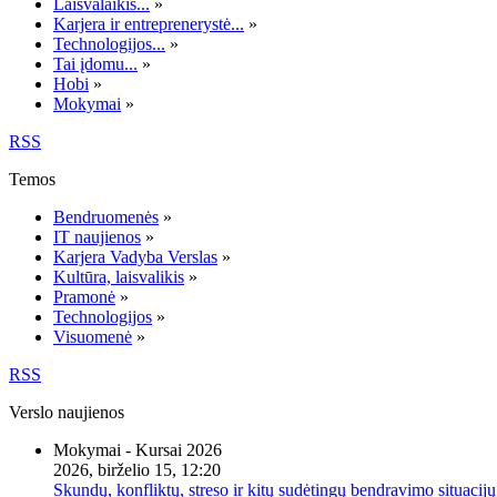
Laisvalaikis...
»
Karjera ir entreprenerystė...
»
Technologijos...
»
Tai įdomu...
»
Hobi
»
Mokymai
»
RSS
Temos
Bendruomenės
»
IT naujienos
»
Karjera Vadyba Verslas
»
Kultūra, laisvalikis
»
Pramonė
»
Technologijos
»
Visuomenė
»
RSS
Verslo naujienos
Mokymai - Kursai 2026
2026, birželio 15, 12:20
Skundų, konfliktų, streso ir kitų sudėtingų bendravimo situacijų