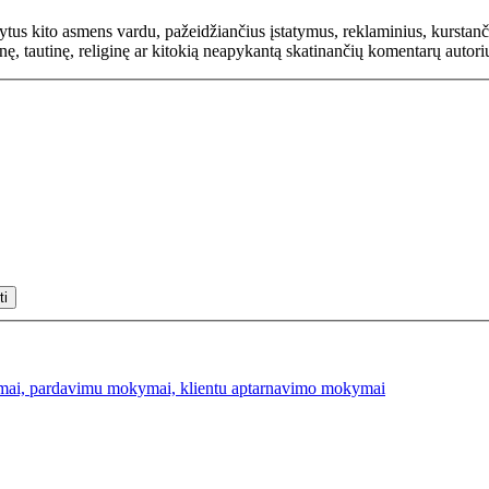
rašytus kito asmens vardu, pažeidžiančius įstatymus, reklaminius, kurs
inę, tautinę, religinę ar kitokią neapykantą skatinančių komentarų autor
mai, pardavimu mokymai, klientu aptarnavimo mokymai