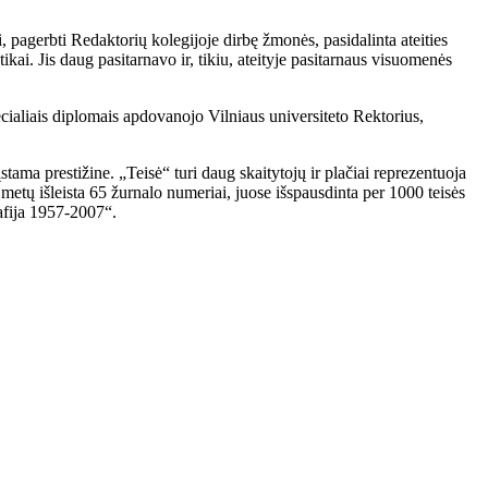
ai, pagerbti Redaktorių kolegijoje dirbę žmonės, pasidalinta ateities
tikai. Jis daug pasitarnavo ir, tikiu, ateityje pasitarnaus visuomenės
ecialiais diplomais apdovanojo Vilniaus universiteto Rektorius,
tama prestižine. „Teisė“ turi daug skaitytojų ir plačiai reprezentuoja
0 metų išleista 65 žurnalo numeriai, juose išspausdinta per 1000 teisės
afija 1957-2007“.