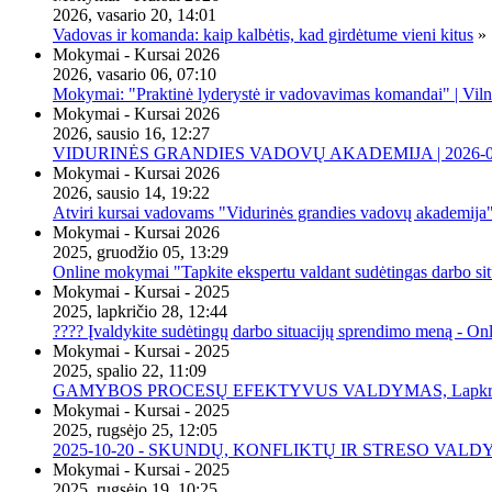
2026, vasario 20, 14:01
Vadovas ir komanda: kaip kalbėtis, kad girdėtume vieni kitus
»
Mokymai - Kursai 2026
2026, vasario 06, 07:10
Mokymai: "Praktinė lyderystė ir vadovavimas komandai" | Viln
Mokymai - Kursai 2026
2026, sausio 16, 12:27
VIDURINĖS GRANDIES VADOVŲ AKADEMIJA | 2026-02-2
Mokymai - Kursai 2026
2026, sausio 14, 19:22
Atviri kursai vadovams "Vidurinės grandies vadovų akademija
Mokymai - Kursai 2026
2025, gruodžio 05, 13:29
Online mokymai "Tapkite ekspertu valdant sudėtingas darbo sit
Mokymai - Kursai - 2025
2025, lapkričio 28, 12:44
???? Įvaldykite sudėtingų darbo situacijų sprendimo meną - O
Mokymai - Kursai - 2025
2025, spalio 22, 11:09
GAMYBOS PROCESŲ EFEKTYVUS VALDYMAS, Lapkričio 20 
Mokymai - Kursai - 2025
2025, rugsėjo 25, 12:05
2025-10-20 - SKUNDŲ, KONFLIKTŲ IR STRESO VALDY
Mokymai - Kursai - 2025
2025, rugsėjo 19, 10:25