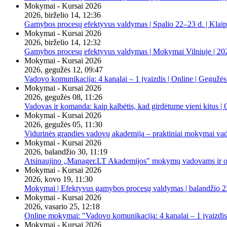
Mokymai - Kursai 2026
2026, birželio 14, 12:36
Gamybos procesų efektyvus valdymas | Spalio 22–23 d. | Klai
Mokymai - Kursai 2026
2026, birželio 14, 12:32
Gamybos procesų efektyvus valdymas | Mokymai Vilniuje | 20
Mokymai - Kursai 2026
2026, gegužės 12, 09:47
Vadovo komunikacija: 4 kanalai – 1 įvaizdis | Online | Gegužės
Mokymai - Kursai 2026
2026, gegužės 08, 11:26
Vadovas ir komanda: kaip kalbėtis, kad girdėtume vieni kitus | 
Mokymai - Kursai 2026
2026, gegužės 05, 11:30
Vidurinės grandies vadovų akademija – praktiniai mokymai va
Mokymai - Kursai 2026
2026, balandžio 30, 11:19
Atsinaujino „Manager.LT Akademijos" mokymų vadovams ir orga
Mokymai - Kursai 2026
2026, kovo 19, 11:30
Mokymai | Efektyvus gamybos procesų valdymas | balandžio 23
Mokymai - Kursai 2026
2026, vasario 25, 12:18
Online mokymai: "Vadovo komunikacija: 4 kanalai – 1 įvaizdis
Mokymai - Kursai 2026