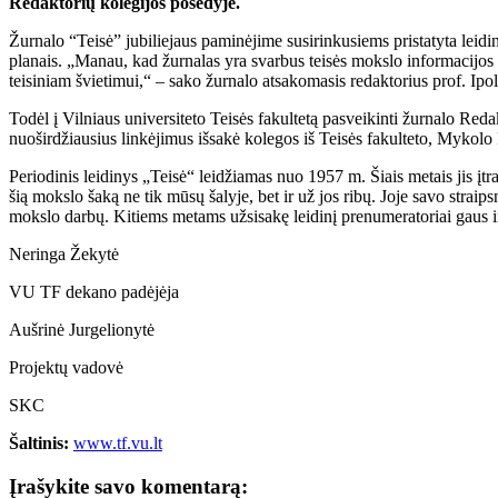
Redaktorių kolegijos posėdyje.
Žurnalo “Teisė” jubiliejaus paminėjime susirinkusiems pristatyta leidini
planais. „Manau, kad žurnalas yra svarbus teisės mokslo informacijos šalt
teisiniam švietimui,“ – sako žurnalo atsakomasis redaktorius prof. Ipo
Todėl į Vilniaus universiteto Teisės fakultetą pasveikinti žurnalo Red
nuoširdžiausius linkėjimus išsakė kolegos iš Teisės fakulteto, Mykolo 
Periodinis leidinys „Teisė“ leidžiamas nuo 1957 m. Šiais metais jis įtr
šią mokslo šaką ne tik mūsų šalyje, bet ir už jos ribų. Joje savo straip
mokslo darbų. Kitiems metams užsisakę leidinį prenumeratoriai gaus i
Neringa Žekytė
VU TF dekano padėjėja
Aušrinė Jurgelionytė
Projektų vadovė
SKC
Šaltinis:
www.tf.vu.lt
Įrašykite savo komentarą: