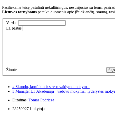
Pasiliekame teisę pašalinti nekultūringus, nesusijusius su tema, pasi
Lietuvos tarnyboms
pateikti duomenis apie įžeidžiančių, smurtą, ras
Vardas
El. paštas
Žinutė
# Skundu, konfliktu ir streso valdymo mokymai
# Manager.LT Akademija - vadovu mokymai, lyderystes moky
Dizainas:
Tomas Padrieza
28259927 lankytojas