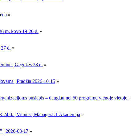
pėda
»
26 m. kovo 19-20 d.
»
 27 d.
»
Online | Gegužės 28 d.
»
dovams | Pradžia 2026-10-15
»
nizacijoms puslapis – daugiau nei 50 programų vienoje vietoje
»
-24 d. | Vilnius | Manager.LT Akademija
»
" | 2026-03-17
»