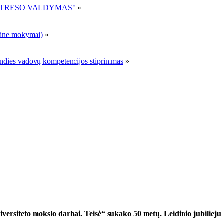
R STRESO VALDYMAS"
»
ne mokymai)
»
andies vadovų kompetencijos stiprinimas
»
ersiteto mokslo darbai. Teisė“ sukako 50 metų. Leidinio jubiliejus