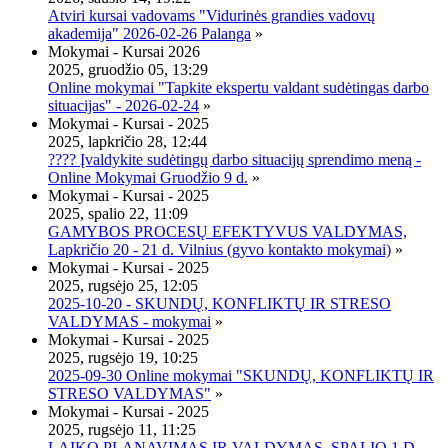
Atviri kursai vadovams "Vidurinės grandies vadovų
akademija" 2026-02-26 Palanga
»
Mokymai - Kursai 2026
2025, gruodžio 05, 13:29
Online mokymai "Tapkite ekspertu valdant sudėtingas darbo
situacijas" - 2026-02-24
»
Mokymai - Kursai - 2025
2025, lapkričio 28, 12:44
???? Įvaldykite sudėtingų darbo situacijų sprendimo meną -
Online Mokymai Gruodžio 9 d.
»
Mokymai - Kursai - 2025
2025, spalio 22, 11:09
GAMYBOS PROCESŲ EFEKTYVUS VALDYMAS,
Lapkričio 20 - 21 d. Vilnius (gyvo kontakto mokymai)
»
Mokymai - Kursai - 2025
2025, rugsėjo 25, 12:05
2025-10-20 - SKUNDŲ, KONFLIKTŲ IR STRESO
VALDYMAS - mokymai
»
Mokymai - Kursai - 2025
2025, rugsėjo 19, 10:25
2025-09-30 Online mokymai "SKUNDŲ, KONFLIKTŲ IR
STRESO VALDYMAS"
»
Mokymai - Kursai - 2025
2025, rugsėjo 11, 11:25
LAIKO PLANAVIMAS IR VALDYMAS, SPALIO 1 D.