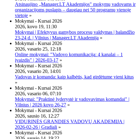
Atsinaujino „Manager.LT Akademijos" mokymų vadovams ir
organizacijoms puslapis – daugiau nei 50 programų vienoje
vietoje
»
Mokymai - Kursai 2026
2026, kovo 19, 11:30
Mokymai | Efektyvus gamybos procesų valdymas | balandžio
23-24 d. | Vilnius | Manager.LT Akademija
»
Mokymai - Kursai 2026
2026, vasario 25, 12:18
Online mokymai: "Vadovo komunikacija: 4 kanalai – 1
įvaizdis" | 2026-03-17
»
Mokymai - Kursai 2026
2026, vasario 20, 14:01
Vadovas ir komanda: kaip kalbėtis, kad girdėtume vieni kitus
»
Mokymai - Kursai 2026
2026, vasario 06, 07:10
Mokymai: "Praktinė lyderystė ir vadovavimas komandai" |
Vilnius | 2026 kovo 26-27
»
Mokymai - Kursai 2026
2026, sausio 16, 12:27
VIDURINĖS GRANDIES VADOVŲ AKADEMIJA |
2026-02-26 | Gradiali
»
Mokymai - Kursai 2026
2026, sausio 14, 19:22