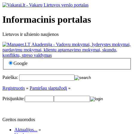
Informacinis portalas
Lietuvos ir užsienio naujienos
Google
Paieška:
Registruotis
»
Pamiršau slaptažodį
»
Prisijunkite:
Greitos nuorodos
Aktualijos...
»