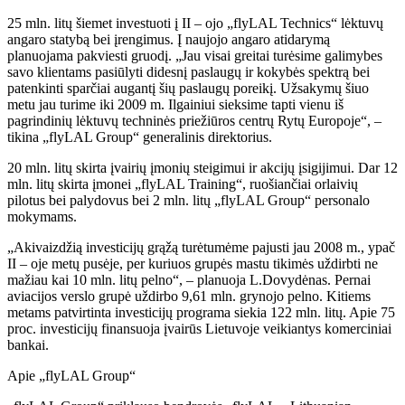
25 mln. litų šiemet investuoti į II – ojo „flyLAL Technics“ lėktuvų
angaro statybą bei įrengimus. Į naujojo angaro atidarymą
planuojama pakviesti gruodį. „Jau visai greitai turėsime galimybes
savo klientams pasiūlyti didesnį paslaugų ir kokybės spektrą bei
patenkinti sparčiai augantį šių paslaugų poreikį. Užsakymų šiuo
metu jau turime iki 2009 m. Ilgainiui sieksime tapti vienu iš
pagrindinių lėktuvų techninės priežiūros centrų Rytų Europoje“, –
tikina „flyLAL Group“ generalinis direktorius.
20 mln. litų skirta įvairių įmonių steigimui ir akcijų įsigijimui. Dar 12
mln. litų skirta įmonei „flyLAL Training“, ruošiančiai orlaivių
pilotus bei palydovus bei 2 mln. litų „flyLAL Group“ personalo
mokymams.
„Akivaizdžią investicijų grąžą turėtumėme pajusti jau 2008 m., ypač
II – oje metų pusėje, per kuriuos grupės mastu tikimės uždirbti ne
mažiau kai 10 mln. litų pelno“, – planuoja L.Dovydėnas. Pernai
aviacijos verslo grupė uždirbo 9,61 mln. grynojo pelno. Kitiems
metams patvirtinta investicijų programa siekia 122 mln. litų. Apie 75
proc. investicijų finansuoja įvairūs Lietuvoje veikiantys komerciniai
bankai.
Apie „flyLAL Group“