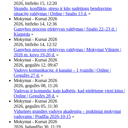
2026, birželio 15, 12:20
Skundų, konfliktų, streso ir kitų sudėtingų bendravimo
situacijų valdymas | Online | Spalio 13 d.
»
Mokymai - Kursai 2026
2026, birželio 14, 12:36
Gamybos procesų efektyvus valdymas | Spalio 22–23 d. |
Klaipėda
»
Mokymai - Kursai 2026
2026, birželio 14, 12:32
Gamybos procesų efektyvus valdymas | Mokymai Vilniuje |
2026 m. kovo 19-20 d.
»
Mokymai - Kursai 2026
2026, gegužės 12, 09:47
Vadovo komunikacija: 4 kanalai – 1 įvaizdis | Online |
Gegužės 27 d.
»
Mokymai - Kursai 2026
2026, gegužės 08, 11:26
Vadovas ir komanda: kaip kalbėtis, kad girdėtume vieni kitus |
Online | Gegužės 28 d.
»
Mokymai - Kursai 2026
2026, gegužės 05, 11:30
Vidurinės grandies vadovų akademija – praktiniai mokymai
vadovams | Pradžia 2026-10-15
»
Mokymai - Kursai 2026
2026, balandžio 30, 11:19