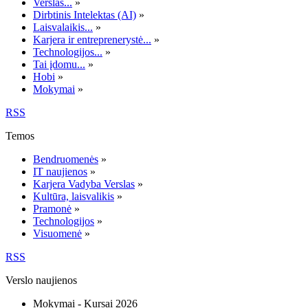
Verslas...
»
Dirbtinis Intelektas (AI)
»
Laisvalaikis...
»
Karjera ir entreprenerystė...
»
Technologijos...
»
Tai įdomu...
»
Hobi
»
Mokymai
»
RSS
Temos
Bendruomenės
»
IT naujienos
»
Karjera Vadyba Verslas
»
Kultūra, laisvalikis
»
Pramonė
»
Technologijos
»
Visuomenė
»
RSS
Verslo naujienos
Mokymai - Kursai 2026