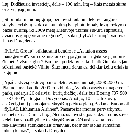
litų. Didžiausia investicijų dalis – 190 mln. litų – šiais metais skirta
orlaivių įsigijimui.
„Stiprindami įmonių grupę bei investuodami į lėktuvų angaro
statybą, orlaivių parko atnaujinimą bei pilotų ir palydovų mokymo
bazės kūrimą, iki 2009 metų Lietuvoje tikimės sukurti stipriausią
aviacijos grupę visame regione“, – sako „flyLAL Group“ vadovas
Linas Dovydėnas.
„flyLAL Group“ priklausanti bendrovė „Aviation assets
management“, kuri užsiima orlaivių įsigijimu ir ilgalaike jų nuoma,
šiemet iš viso įsigijo 7 Boeing tipo lėktuvus, kurių didžioji dalis jau
sėkmingai pasiekė Vilnių. Šiuo metu deramasi dėl dar kelių orlaivių
įsigijimo.
„Ypač aktyvią lėktuvų parko plėtrą esame numatę 2008-2009 m.
Planuojame, kad iki 2009 m. vidurio „Aviation assets management“
parką sudarys 26 orlaiviai, kurių didžioji dalis bus Boeing 737-500
ir 737-300“, – teigia L.Dovydėnas. Anot jo, 10 – 12 lėktuvų,
atsižvelgiant į planuojamą skrydžių plėtros planą, žadama išnuomoti
„flyLAL Lithuanian Airlines“. Pastarosios įmonės pertvarkymui
šiemet skirta 15 mln. litų. „Nemažos investicijos leidžia mums savo
keleiviams pasiūlyti ne tik skrydžius aukščiausius saugumo
reikalavimus atitinkančiais orlaiviais, bet ir dar labiau sumažinti
bilietų kainas“, – sako L.Dovydėnas.