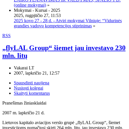
(online mokymai)
»
Mokymai - Kursai - 2025
2025, rugpjūčio 27, 11:53
2025 kovo 27 - 28 d. - Atviri mokymai Vilniuje: “Vidurinės
grandies vadovų kompetencijos stiprinimas
»
RSS
„flyLAL Group“ šiemet jau investavo 230
mln. litų
Vakarai LT
2007, lapkričio 21, 12:57
Spausdinti naujieną
Nusiųsti kolegai
Skaityti komentarus
Pranešimas žiniasklaidai
2007 m. lapkričio 21 d.
Lietuvos kapitalo aviacijos verslo grupė „flyLAL Group“, šiemet
investicijoms numačiusi skirti 264 mln. litų, jau investavo 230 mln.