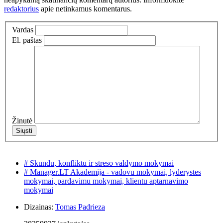
redaktorius
apie netinkamus komentarus.
Vardas
El. paštas
Žinutė
# Skundu, konfliktu ir streso valdymo mokymai
# Manager.LT Akademija - vadovu mokymai, lyderystes
mokymai, pardavimu mokymai, klientu aptarnavimo
mokymai
Dizainas:
Tomas Padrieza