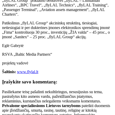
„flyLAL Group“ priklauso bendrovės „flyLAL – Lithuanian
Airlines“, „BPC Travel“, „flyLAL Technics“, „flyLAL Training“,
„Passenger Terminal“, „Aviation assets management“, „flyLAL
Charters“.
Patikslinus „flyLAL Group“ akcininkų struktūrą, tiesiogiai,
netiesiogiai ir per dukterines įmones elektronikos sprendimų įmonė
„Fima“ kontroliuoja 30 proc., investicijų „ŽIA valda“ – 45 proc., o
įmonė „Sanitex“ – 25 proc. „flyLAL Group“ akcijų.
Eglė Gabrytė
RSVA „Baltic Media Partners“
projektų vadovė
Šaltinis:
www.flylal.lt
Įrašykite savo komentarą:
Pasiliekame teisę pašalinti nekultūringus, nesusijusius su tema,
pasirašytus kito asmens vardu, pažeidžiančius įstatymus,
reklaminius, kurstančius nelegaliems veiksmams komentarus.
Privalome specialiosioms Lietuvos tarnyboms
pateikti duomenis
apie įžeidžiančių, smurtą, rasinę, tautinę, religinę ar kitokią
neapykantą skatinančių komentarų autorius. Informuokite