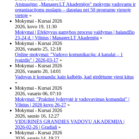
Atsinaujino „Manager.LT Akademijos" mokymų vadovams ir
organizacijoms puslapis – daugiau nei 50 programų vienoje
vietoje
»
Mokymai - Kursai 2026
2026, kovo 19, 11:30
Mokymai | Efektyvus gamybos procesų valdymas | balandžio
23-24 d. | Vilnius | Manager.LT Akademija
»
Mokymai - Kursai 2026
2026, vasario 25, 12:18
Online mokymai: "Vadovo komunikacija: 4 kanalai – 1
įvaizdis" | 2026-03-17
»
Mokymai - Kursai 2026
2026, vasario 20, 14:01
Vadovas ir komanda: kaip kalbėtis, kad girdėtume vieni kitus
»
Mokymai - Kursai 2026
2026, vasario 06, 07:10
Mokymai: "Praktinė lyderystė ir vadovavimas komandai" |
Vilnius | 2026 kovo 26-27
»
Mokymai - Kursai 2026
2026, sausio 16, 12:27
VIDURINĖS GRANDIES VADOVŲ AKADEMIJA |
2026-02-26 | Gradiali
»
Mokymai - Kursai 2026
2026, sausio 14, 19:22