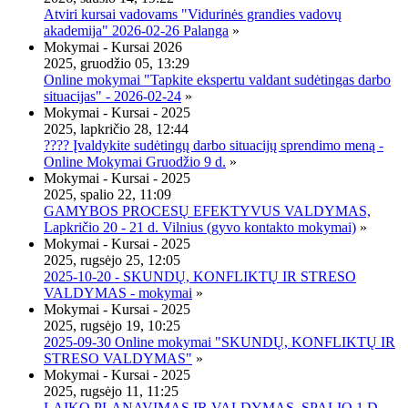
Atviri kursai vadovams "Vidurinės grandies vadovų
akademija" 2026-02-26 Palanga
»
Mokymai - Kursai 2026
2025, gruodžio 05, 13:29
Online mokymai "Tapkite ekspertu valdant sudėtingas darbo
situacijas" - 2026-02-24
»
Mokymai - Kursai - 2025
2025, lapkričio 28, 12:44
???? Įvaldykite sudėtingų darbo situacijų sprendimo meną -
Online Mokymai Gruodžio 9 d.
»
Mokymai - Kursai - 2025
2025, spalio 22, 11:09
GAMYBOS PROCESŲ EFEKTYVUS VALDYMAS,
Lapkričio 20 - 21 d. Vilnius (gyvo kontakto mokymai)
»
Mokymai - Kursai - 2025
2025, rugsėjo 25, 12:05
2025-10-20 - SKUNDŲ, KONFLIKTŲ IR STRESO
VALDYMAS - mokymai
»
Mokymai - Kursai - 2025
2025, rugsėjo 19, 10:25
2025-09-30 Online mokymai "SKUNDŲ, KONFLIKTŲ IR
STRESO VALDYMAS"
»
Mokymai - Kursai - 2025
2025, rugsėjo 11, 11:25
LAIKO PLANAVIMAS IR VALDYMAS, SPALIO 1 D.