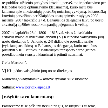
respublikos užsienio prekybos krovinių pervežimo ir perkrovimo per
Klaipėdos uostą optimizavimo klausimams), kurio metu bus
kalbama apie ankstesniųjų posėdžių nutarimų vykdymą, baltarusiškų
krovinių pervežimo per Klaipėdos uostą apimtis ir sąlygas 2008
metams. 2007 lapkričio 27 d. Baltarusijos delegacija laivu po uosto
akvatoriją apžiūrės uosto kompanijų pajėgumus ir veiklą.
2007 m. lapkričio 26 d. 1800 – 1815 val. visus žiniasklaidos
atstovus maloniai kviečiame atvykti į VĮ Klaipėdos valstybinio jūrų
uosto direkcijos (J. Janonio g. 24) didžiojoje posėdžių salėje
įvyksiantį susitikimą su Baltarusijos delegacija, kurio metu bus
pristatyti VIII Lietuvos ir Baltarusijos transporto darbo grupės
posėdžio metu svarstyti klausimai ir priimti nutarimai.
Geda Marozaitė,
VĮ Klaipėdos valstybinio jūrų uosto direkcijos
Marketingo vadybininkė – atstovė ryšiams su visuomene
Šaltinis:
www.portofklaipeda.lt
Įrašykite savo komentarą:
Pasiliekame teisę pašalinti nekultūringus, nesusijusius su tema,