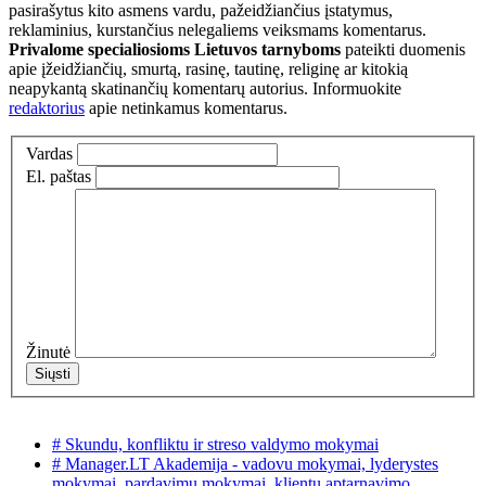
pasirašytus kito asmens vardu, pažeidžiančius įstatymus,
reklaminius, kurstančius nelegaliems veiksmams komentarus.
Privalome specialiosioms Lietuvos tarnyboms
pateikti duomenis
apie įžeidžiančių, smurtą, rasinę, tautinę, religinę ar kitokią
neapykantą skatinančių komentarų autorius. Informuokite
redaktorius
apie netinkamus komentarus.
Vardas
El. paštas
Žinutė
# Skundu, konfliktu ir streso valdymo mokymai
# Manager.LT Akademija - vadovu mokymai, lyderystes
mokymai, pardavimu mokymai, klientu aptarnavimo