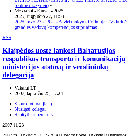
(online mokymai)
»
Mokymai - Kursai - 2025
2025, rugpjūčio 27, 11:53
2025 kovo 27 - 28 d. - Atviri mokymai Vilniuje: “Vidurinės
grandies vadovų kompetencijos stiprinimas
»
RSS
Klaipėdos uoste lankosi Baltarusijos
respublikos transporto ir komunikacijų
ministerijos atstovų ir verslininkų
delegacija
Vakarai LT
2007, lapkričio 25, 17:24
Spausdinti naujieną
Nusiųsti kolegai
Skaityti komentarus
2007 11 23
2007 m. lapkričio 26–27 d. Klaipėdos uoste lankysis Baltarusijos