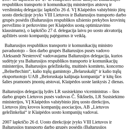
respublikos transporto ir komunikacijų ministerijos atstovų ir
verslininkų delegacija: lapkričio 26 d. VĮ Klaipėdos valstybinio jūrų
uosto direkcijoje įvyks VIII Lietuvos ir Baltarusijos transporto darbo
grupės posėdis (Baltarusijos respublikos užsienio prekybos krovinių
pervežimo ir perkrovimo per Klaipėdos uostą optimizavimo
klausimams), o lapkričio 27 d. delegacija laivu po uosto akvatoriją
apžiūrės uosto kompanijų pajėgumus ir veiklą.
Baltarusijos respublikos transporto ir komunikacijų ministro
pavaduotojo – šios darbo grupės Baltarusijos pusės vadovo
Aleksandr Nesterovič vadovaujama Baltarusijos delegacija, kurios
sudėtyje yra Baltarusijos respublikos transporto ir komunikacijų
ministerijos, Baltarusijos geležinkelių, muitinės komiteto, koncerno
„Belneftechim“, kalio trąšų gamintojo „Belaruskalij“ ir kalio trąšų
eksportuotojo UAB „Beloruskaja kalijnaja kompanija“ ir kitų šios
šalies pramonės įmonių atstovai, Klaipėdos uoste lankysis 2 dienas.
Baltarusijos delegaciją lydės LR susisiekimo viceministras – šios
darbo grupės Lietuvos pusės vadovas Č. Šikšnelis, LR Susisiekimo
ministerijos, VĮ Klaipėdos valstybinio jūrų uosto direkcijos,
Lietuvos jūrų krovos kompanijų asociacijos, AB „Lietuvos
geležinkeliai“ ir Klaipėdos uosto kompanijų vadovai.
2007 lapkričio 26 d. Uosto direkcijoje įvyks VIII Lietuvos ir
Baltarusijos transporto darbo grupės posėdis (Baltarusijos