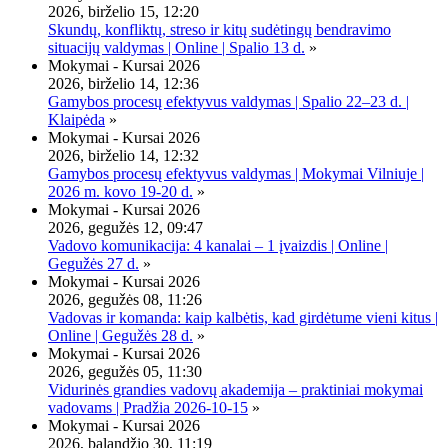
2026, birželio 15, 12:20
Skundų, konfliktų, streso ir kitų sudėtingų bendravimo
situacijų valdymas | Online | Spalio 13 d.
»
Mokymai - Kursai 2026
2026, birželio 14, 12:36
Gamybos procesų efektyvus valdymas | Spalio 22–23 d. |
Klaipėda
»
Mokymai - Kursai 2026
2026, birželio 14, 12:32
Gamybos procesų efektyvus valdymas | Mokymai Vilniuje |
2026 m. kovo 19-20 d.
»
Mokymai - Kursai 2026
2026, gegužės 12, 09:47
Vadovo komunikacija: 4 kanalai – 1 įvaizdis | Online |
Gegužės 27 d.
»
Mokymai - Kursai 2026
2026, gegužės 08, 11:26
Vadovas ir komanda: kaip kalbėtis, kad girdėtume vieni kitus |
Online | Gegužės 28 d.
»
Mokymai - Kursai 2026
2026, gegužės 05, 11:30
Vidurinės grandies vadovų akademija – praktiniai mokymai
vadovams | Pradžia 2026-10-15
»
Mokymai - Kursai 2026
2026, balandžio 30, 11:19