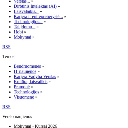
Verslas...
»
Dirbtinis Intelektas (AI)
»
Laisvalaikis...
»
Karjera ir entreprenerystė...
»
Technologijos...
»
Tai įdomu...
»
Hobi
»
Mokymai
»
RSS
Temos
Bendruomenės
»
IT naujienos
»
Karjera Vadyba Verslas
»
Kultūra, laisvalikis
»
Pramonė
»
Technologijos
»
Visuomenė
»
RSS
Verslo naujienos
Mokymai - Kursai 2026