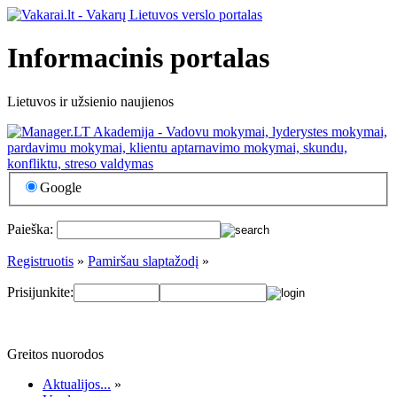
Informacinis portalas
Lietuvos ir užsienio naujienos
Google
Paieška:
Registruotis
»
Pamiršau slaptažodį
»
Prisijunkite:
Greitos nuorodos
Aktualijos...
»