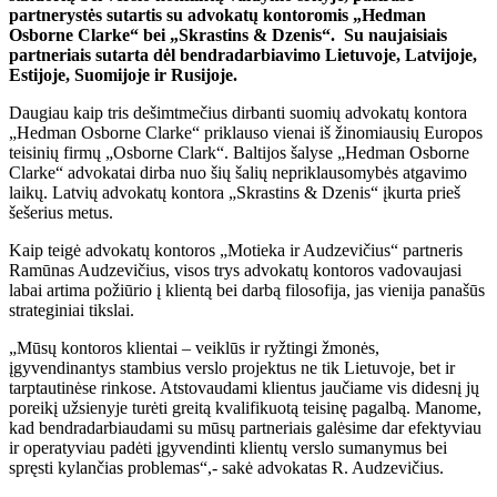
partnerystės sutartis su advokatų kontoromis „Hedman
Osborne Clarke“ bei „Skrastins & Dzenis“. Su naujaisiais
partneriais sutarta dėl bendradarbiavimo Lietuvoje, Latvijoje,
Estijoje, Suomijoje ir Rusijoje.
Daugiau kaip tris dešimtmečius dirbanti suomių advokatų kontora
„Hedman Osborne Clarke“ priklauso vienai iš žinomiausių Europos
teisinių firmų „Osborne Clark“. Baltijos šalyse „Hedman Osborne
Clarke“ advokatai dirba nuo šių šalių nepriklausomybės atgavimo
laikų. Latvių advokatų kontora „Skrastins & Dzenis“ įkurta prieš
šešerius metus.
Kaip teigė advokatų kontoros „Motieka ir Audzevičius“ partneris
Ramūnas Audzevičius, visos trys advokatų kontoros vadovaujasi
labai artima požiūrio į klientą bei darbą filosofija, jas vienija panašūs
strateginiai tikslai.
„Mūsų kontoros klientai – veiklūs ir ryžtingi žmonės,
įgyvendinantys stambius verslo projektus ne tik Lietuvoje, bet ir
tarptautinėse rinkose. Atstovaudami klientus jaučiame vis didesnį jų
poreikį užsienyje turėti greitą kvalifikuotą teisinę pagalbą. Manome,
kad bendradarbiaudami su mūsų partneriais galėsime dar efektyviau
ir operatyviau padėti įgyvendinti klientų verslo sumanymus bei
spręsti kylančias problemas“,- sakė advokatas R. Audzevičius.