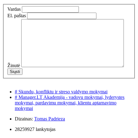
Vardas
El. paštas
Žinutė
# Skundu, konfliktu ir streso valdymo mokymai
# Manager.LT Akademija - vadovu mokymai, lyderystes
mokymai, pardavimu mokymai, klientu aptarnavimo
mokymai
Dizainas:
Tomas Padrieza
28259927 lankytojas