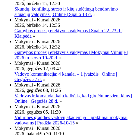
2026, birželio 15, 12:20
Skundų, konfliktų, streso ir kitų sudėtingų bendravimo
situacijų valdymas | Online | Spalio 13 d.
»
Mokymai - Kursai 2026
2026, birželio 14, 12:36
Gamybos procesų efektyvus valdymas | Spalio 22–23 d. |
Klaipėda
»
Mokymai - Kursai 2026
2026, birželio 14, 12:32
Gamybos procesų efektyvus valdymas | Mokymai Vilniuje |
2026 m. kovo 19-20 d.
»
Mokymai - Kursai 2026
2026, gegužės 12, 09:47
Vadovo komunikacija: 4 kanalai – 1 įvaizdis | Online |
Gegužės 27 d.
»
Mokymai - Kursai 2026
2026, gegužės 08, 11:26
Vadovas ir komanda: kaip kalbėtis, kad girdėtume vieni kitus |
Online | Gegužės 28 d.
»
Mokymai - Kursai 2026
2026, gegužės 05, 11:30
Vidurinės grandies vadovų akademija – praktiniai mokymai
vadovams | Pradžia 2026-10-15
»
Mokymai - Kursai 2026
2026, balandžio 30, 11:19