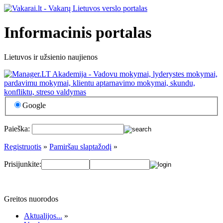
Informacinis portalas
Lietuvos ir užsienio naujienos
Google
Paieška:
Registruotis
»
Pamiršau slaptažodį
»
Prisijunkite:
Greitos nuorodos
Aktualijos...
»