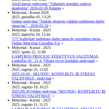
Atviri kursai vadovams "Vidurinės grandies vadovų
akademija" 2026-02-26 Palanga
»
Mokymai - Kursai 2026
2025, gruodžio 05, 13:29
Online mokymai "Tapkite ekspertu valdant sudėtingas darbo
situacijas" - 2026-02-24
»
Mokymai - Kursai - 2025
2025, lapkričio 28, 12:44
???? Įvaldykite sudėtingų darbo situacijų sprendimo meną -
Online Mokymai Gruodžio 9 d.
»
Mokymai - Kursai - 2025
2025, spalio 22, 11:09
GAMYBOS PROCESŲ EFEKTYVUS VALDYMAS,
Lapkričio 20 - 21 d. Vilnius (gyvo kontakto mokymai)
»
Mokymai - Kursai - 2025
2025, rugsėjo 25, 12:05
2025-10-20 - SKUNDŲ, KONFLIKTŲ IR STRESO
VALDYMAS - mokymai
»
Mokymai - Kursai - 2025
2025, rugsėjo 19, 10:25
2025-09-30 Online mokymai "SKUNDŲ, KONFLIKTŲ IR
STRESO VALDYMAS"
»
Mokymai - Kursai - 2025
2025, rugsėjo 11, 11:25
LAIKO PLANAVIMAS IR VALDYMAS, SPALIO 1 D.