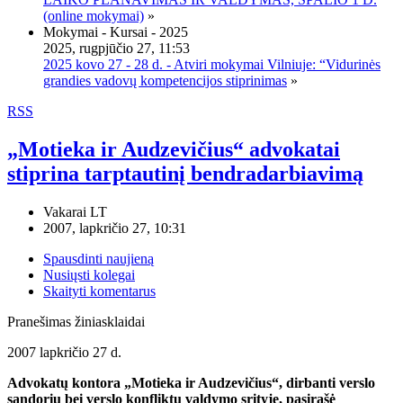
(online mokymai)
»
Mokymai - Kursai - 2025
2025, rugpjūčio 27, 11:53
2025 kovo 27 - 28 d. - Atviri mokymai Vilniuje: “Vidurinės
grandies vadovų kompetencijos stiprinimas
»
RSS
„Motieka ir Audzevičius“ advokatai
stiprina tarptautinį bendradarbiavimą
Vakarai LT
2007, lapkričio 27, 10:31
Spausdinti naujieną
Nusiųsti kolegai
Skaityti komentarus
Pranešimas žiniasklaidai
2007 lapkričio 27 d.
Advokatų kontora „Motieka ir Audzevičius“, dirbanti verslo
sandorių bei verslo konfliktų valdymo srityje, pasirašė