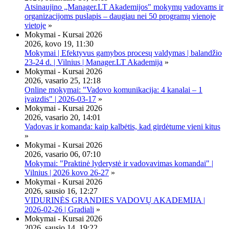
Atsinaujino „Manager.LT Akademijos" mokymų vadovams ir
organizacijoms puslapis – daugiau nei 50 programų vienoje
vietoje
»
Mokymai - Kursai 2026
2026, kovo 19, 11:30
Mokymai | Efektyvus gamybos procesų valdymas | balandžio
23-24 d. | Vilnius | Manager.LT Akademija
»
Mokymai - Kursai 2026
2026, vasario 25, 12:18
Online mokymai: "Vadovo komunikacija: 4 kanalai – 1
įvaizdis" | 2026-03-17
»
Mokymai - Kursai 2026
2026, vasario 20, 14:01
Vadovas ir komanda: kaip kalbėtis, kad girdėtume vieni kitus
»
Mokymai - Kursai 2026
2026, vasario 06, 07:10
Mokymai: "Praktinė lyderystė ir vadovavimas komandai" |
Vilnius | 2026 kovo 26-27
»
Mokymai - Kursai 2026
2026, sausio 16, 12:27
VIDURINĖS GRANDIES VADOVŲ AKADEMIJA |
2026-02-26 | Gradiali
»
Mokymai - Kursai 2026
2026, sausio 14, 19:22