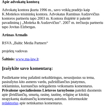
Apie advokatų kontorą
Advokatų kontora įkurta 1996 m., savo veiklą pradėjo kaip
K.Motiekos teisininkų kontora. Advokatas Ramūnas Audzevičius
kontoros partneriu tapo 2003 m. Kontora išsiplėtė ir pakeitė
pavadinimą į „Motieka & Audzevičius“. 2007 m. trečiuoju partneriu
tapo Jovitas Elzbergas.
Arūnas Armalis
RSVA „Baltic Media Partners“
projektų vadovas
Šaltinis:
www.ma-law.lt
Įrašykite savo komentarą:
Pasiliekame teisę pašalinti nekultūringus, nesusijusius su tema,
pasirašytus kito asmens vardu, pažeidžiančius įstatymus,
reklaminius, kurstančius nelegaliems veiksmams komentarus.
Privalome specialiosioms Lietuvos tarnyboms
pateikti duomenis
apie įžeidžiančių, smurtą, rasinę, tautinę, religinę ar kitokią
neapykantą skatinančių komentarų autorius. Informuokite
redaktorius
apie netinkamus komentarus.