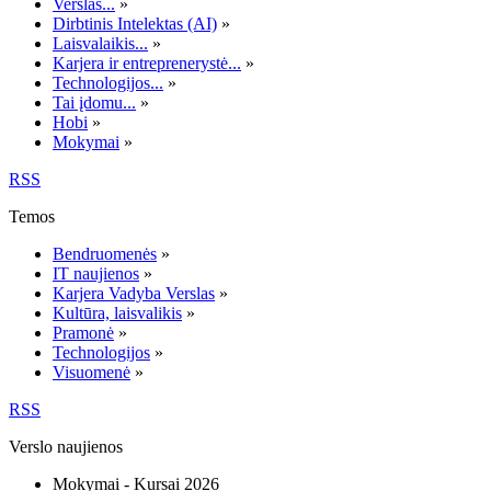
Verslas...
»
Dirbtinis Intelektas (AI)
»
Laisvalaikis...
»
Karjera ir entreprenerystė...
»
Technologijos...
»
Tai įdomu...
»
Hobi
»
Mokymai
»
RSS
Temos
Bendruomenės
»
IT naujienos
»
Karjera Vadyba Verslas
»
Kultūra, laisvalikis
»
Pramonė
»
Technologijos
»
Visuomenė
»
RSS
Verslo naujienos
Mokymai - Kursai 2026