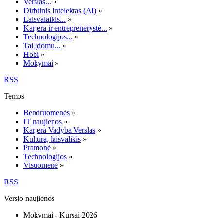
Verslas...
»
Dirbtinis Intelektas (AI)
»
Laisvalaikis...
»
Karjera ir entreprenerystė...
»
Technologijos...
»
Tai įdomu...
»
Hobi
»
Mokymai
»
RSS
Temos
Bendruomenės
»
IT naujienos
»
Karjera Vadyba Verslas
»
Kultūra, laisvalikis
»
Pramonė
»
Technologijos
»
Visuomenė
»
RSS
Verslo naujienos
Mokymai - Kursai 2026