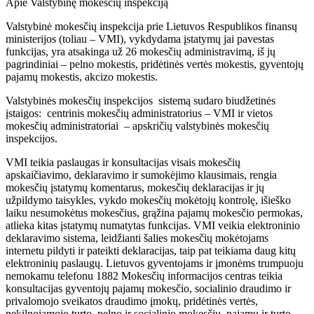
Apie Valstybinę mokesčių inspekciją
Valstybinė mokesčių inspekcija prie Lietuvos Respublikos finansų
ministerijos (toliau – VMI), vykdydama įstatymų jai pavestas
funkcijas, yra atsakinga už 26 mokesčių administravimą, iš jų
pagrindiniai – pelno mokestis, pridėtinės vertės mokestis, gyventojų
pajamų mokestis, akcizo mokestis.
Valstybinės mokesčių inspekcijos sistemą sudaro biudžetinės
įstaigos: centrinis mokesčių administratorius – VMI ir vietos
mokesčių administratoriai – apskričių valstybinės mokesčių
inspekcijos.
VMI teikia paslaugas ir konsultacijas visais mokesčių
apskaičiavimo, deklaravimo ir sumokėjimo klausimais, rengia
mokesčių įstatymų komentarus, mokesčių deklaracijas ir jų
užpildymo taisykles, vykdo mokesčių mokėtojų kontrolę, išieško
laiku nesumokėtus mokesčius, grąžina pajamų mokesčio permokas,
atlieka kitas įstatymų numatytas funkcijas. VMI veikia elektroninio
deklaravimo sistema, leidžianti šalies mokesčių mokėtojams
internetu pildyti ir pateikti deklaracijas, taip pat teikiama daug kitų
elektroninių paslaugų. Lietuvos gyventojams ir įmonėms trumpuoju
nemokamu telefonu 1882 Mokesčių informacijos centras teikia
konsultacijas gyventojų pajamų mokesčio, socialinio draudimo ir
privalomojo sveikatos draudimo įmokų, pridėtinės vertės,
nekilnojamojo turto, pelno ir socialinio mokesčių, pajamų ir turto