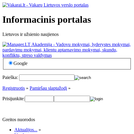
Informacinis portalas
Lietuvos ir užsienio naujienos
Google
Paieška:
Registruotis
»
Pamiršau slaptažodį
»
Prisijunkite:
Greitos nuorodos
Aktualijos...
»