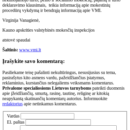
deklaravimo klausimais, teikia informaciją apie mokestinių
procedūrų vykdymą ir bendrąją informaciją apie VMI.
Virginija Vanagienė,
Kauno apskrities valstybinės mokesčių inspekcijos
atstovė spaudai
Šaltinis:
www.vmi.lt
Įrašykite savo komentarą:
Pasiliekame teisę pašalinti nekultūringus, nesusijusius su tema,
pasirašytus kito asmens vardu, pažeidžiančius įstatymus,
reklaminius, kurstančius nelegaliems veiksmams komentarus.
Privalome specialiosioms Lietuvos tarnyboms
pateikti duomenis
apie įžeidžiančių, smurtą, rasinę, tautinę, religinę ar kitokią
neapykantą skatinančių komentarų autorius. Informuokite
redaktorius
apie netinkamus komentarus.
Vardas
El. paštas