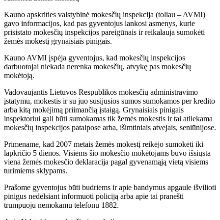
Kauno apskrities valstybinė mokesčių inspekcija (toliau – AVMI)
gavo informacijos, kad pas gyventojus lankosi asmenys, kurie
prisistato mokesčių inspekcijos pareigūnais ir reikalauja sumokėti
žemės mokestį grynaisiais pinigais.
Kauno AVMI įspėja gyventojus, kad mokesčių inspekcijos
darbuotojai niekada nerenka mokesčių, atvykę pas mokesčių
mokėtoją.
Vadovaujantis Lietuvos Respublikos mokesčių administravimo
įstatymu, mokestis ir su juo susijusios sumos sumokamos per kredito
arba kitą mokėjimą priimančią įstaigą. Grynaisiais pinigais
inspektoriui gali būti sumokamas tik žemės mokestis ir tai atliekama
mokesčių inspekcijos patalpose arba, išimtiniais atvejais, seniūnijose.
Primename, kad 2007 metais žemės mokestį reikėjo sumokėti iki
lapkričio 5 dienos. Visiems šio mokesčio mokėtojams buvo išsiųsta
viena žemės mokesčio deklaracija pagal gyvenamąją vietą visiems
turimiems sklypams.
Prašome gyventojus būti budriems ir apie bandymus apgaule išvilioti
pinigus nedelsiant informuoti policiją arba apie tai pranešti
trumpuoju nemokamu telefonu 1882.