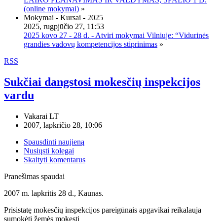
(online mokymai)
»
Mokymai - Kursai - 2025
2025, rugpjūčio 27, 11:53
2025 kovo 27 - 28 d. - Atviri mokymai Vilniuje: “Vidurinės
grandies vadovų kompetencijos stiprinimas
»
RSS
Sukčiai dangstosi mokesčių inspekcijos
vardu
Vakarai LT
2007, lapkričio 28, 10:06
Spausdinti naujieną
Nusiųsti kolegai
Skaityti komentarus
Pranešimas spaudai
2007 m. lapkritis 28 d., Kaunas.
Prisistatę mokesčių inspekcijos pareigūnais apgavikai reikalauja
sumokėti žemės mokestį