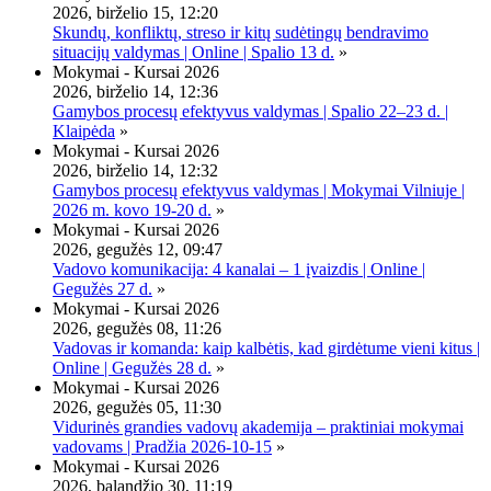
2026, birželio 15, 12:20
Skundų, konfliktų, streso ir kitų sudėtingų bendravimo
situacijų valdymas | Online | Spalio 13 d.
»
Mokymai - Kursai 2026
2026, birželio 14, 12:36
Gamybos procesų efektyvus valdymas | Spalio 22–23 d. |
Klaipėda
»
Mokymai - Kursai 2026
2026, birželio 14, 12:32
Gamybos procesų efektyvus valdymas | Mokymai Vilniuje |
2026 m. kovo 19-20 d.
»
Mokymai - Kursai 2026
2026, gegužės 12, 09:47
Vadovo komunikacija: 4 kanalai – 1 įvaizdis | Online |
Gegužės 27 d.
»
Mokymai - Kursai 2026
2026, gegužės 08, 11:26
Vadovas ir komanda: kaip kalbėtis, kad girdėtume vieni kitus |
Online | Gegužės 28 d.
»
Mokymai - Kursai 2026
2026, gegužės 05, 11:30
Vidurinės grandies vadovų akademija – praktiniai mokymai
vadovams | Pradžia 2026-10-15
»
Mokymai - Kursai 2026
2026, balandžio 30, 11:19