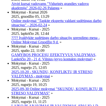
Atviri kursai vadovams "Vidurinės grandies vadovų
akademija" 2026-02-26 Palanga
»
Mokymai - Kursai 2026
2025, gruodžio 05, 13:29
Online mokymai "Tapkite ekspertu valdant sudėtingas darbo
situacijas" - 2026-02-24
»
Mokymai - Kursai - 2025
2025, lapkričio 28, 12:44
???? Įvaldykite sudėtingų darbo situacijų sprendimo meną -
Online Mokymai Gruodžio 9 d.
»
Mokymai - Kursai - 2025
2025, spalio 22, 11:09
GAMYBOS PROCESŲ EFEKTYVUS VALDYMAS,
Lapkričio 20 - 21 d. Vilnius (gyvo kontakto mokymai)
»
Mokymai - Kursai - 2025
2025, rugsėjo 25, 12:05
2025-10-20 - SKUNDŲ, KONFLIKTŲ IR STRESO
VALDYMAS - mokymai
»
Mokymai - Kursai - 2025
2025, rugsėjo 19, 10:25
2025-09-30 Online mokymai "SKUNDŲ, KONFLIKTŲ IR
STRESO VALDYMAS"
»
Mokymai - Kursai - 2025
2025, rugsėjo 11, 11:25
LAIKO PLANAVIMAS IR VALDYMAS, SPALIO 1 D.