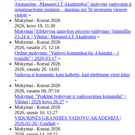
Atsinaujino „Manager.LT Akademijos" mokymų vadovams ir
organizacijoms puslapis – daugiau nei 50 programų vienoje
vietoje
»
Mokymai - Kursai 2026
2026, kovo 19, 11:30
Mokymai | Efektyvus gamybos procesų valdymas | balandžio
23-24 d. | Vilnius | Manager.LT Akademija
»
Mokymai - Kursai 2026
2026, vasario 25, 12:18
Online mokymai: "Vadovo komunikacija: 4 kanalai – 1
įvaizdis" | 2026-03-17
»
Mokymai - Kursai 2026
2026, vasario 20, 14:01
Vadovas ir komanda: kaip kalbėtis, kad girdėtume vieni kitus
»
Mokymai - Kursai 2026
2026, vasario 06, 07:10
Mokymai: "Praktinė lyderystė ir vadovavimas komandai" |
Vilnius | 2026 kovo 26-27
»
Mokymai - Kursai 2026
2026, sausio 16, 12:27
VIDURINĖS GRANDIES VADOVŲ AKADEMIJA |
2026-02-26 | Gradiali
»
Mokymai - Kursai 2026
2026, sausio 14, 19:22