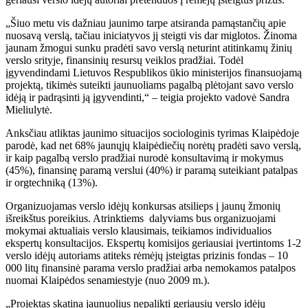
„Šiuo metu vis dažniau jaunimo tarpe atsiranda pamąstančių apie
nuosavą verslą, tačiau iniciatyvos jį steigti vis dar miglotos. Žinoma
jaunam žmogui sunku pradėti savo verslą neturint atitinkamų žinių
verslo srityje, finansinių resursų veiklos pradžiai. Todėl
įgyvendindami Lietuvos Respublikos ūkio ministerijos finansuojamą
projektą, tikimės suteikti jaunuoliams pagalbą plėtojant savo verslo
idėją ir padrąsinti ją įgyvendinti,“ – teigia projekto vadovė Sandra
Mieliulytė.
Anksčiau atliktas jaunimo situacijos sociologinis tyrimas Klaipėdoje
parodė, kad net 68% jaunųjų klaipėdiečių norėtų pradėti savo verslą,
ir kaip pagalbą verslo pradžiai nurodė konsultavimą ir mokymus
(45%), finansinę paramą verslui (40%) ir paramą suteikiant patalpas
ir orgtechniką (13%).
Organizuojamas verslo idėjų konkursas atsilieps į jaunų žmonių
išreikštus poreikius. Atrinktiems dalyviams bus organizuojami
mokymai aktualiais verslo klausimais, teikiamos individualios
ekspertų konsultacijos. Ekspertų komisijos geriausiai įvertintoms 1-2
verslo idėjų autoriams atiteks rėmėjų įsteigtas prizinis fondas – 10
000 litų finansinė parama verslo pradžiai arba nemokamos patalpos
nuomai Klaipėdos senamiestyje (nuo 2009 m.).
„Projektas skatina jaunuolius nepalikti geriausių verslo idėjų