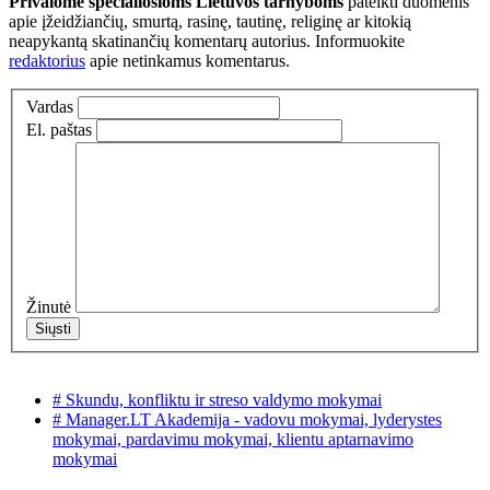
Privalome specialiosioms Lietuvos tarnyboms
pateikti duomenis
apie įžeidžiančių, smurtą, rasinę, tautinę, religinę ar kitokią
neapykantą skatinančių komentarų autorius. Informuokite
redaktorius
apie netinkamus komentarus.
Vardas
El. paštas
Žinutė
# Skundu, konfliktu ir streso valdymo mokymai
# Manager.LT Akademija - vadovu mokymai, lyderystes
mokymai, pardavimu mokymai, klientu aptarnavimo
mokymai