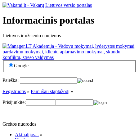
Informacinis portalas
Lietuvos ir užsienio naujienos
Google
Paieška:
Registruotis
»
Pamiršau slaptažodį
»
Prisijunkite:
Greitos nuorodos
Aktualijos...
»