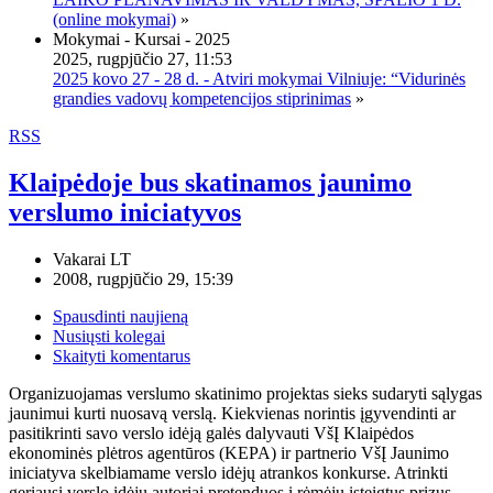
(online mokymai)
»
Mokymai - Kursai - 2025
2025, rugpjūčio 27, 11:53
2025 kovo 27 - 28 d. - Atviri mokymai Vilniuje: “Vidurinės
grandies vadovų kompetencijos stiprinimas
»
RSS
Klaipėdoje bus skatinamos jaunimo
verslumo iniciatyvos
Vakarai LT
2008, rugpjūčio 29, 15:39
Spausdinti naujieną
Nusiųsti kolegai
Skaityti komentarus
Organizuojamas verslumo skatinimo projektas sieks sudaryti sąlygas
jaunimui kurti nuosavą verslą. Kiekvienas norintis įgyvendinti ar
pasitikrinti savo verslo idėją galės dalyvauti VšĮ Klaipėdos
ekonominės plėtros agentūros (KEPA) ir partnerio VšĮ Jaunimo
iniciatyva skelbiamame verslo idėjų atrankos konkurse. Atrinkti
geriausi verslo idėjų autoriai pretenduos į rėmėjų įsteigtus prizus.