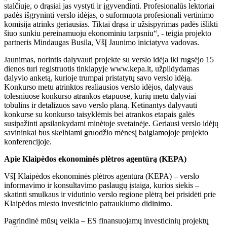
stalčiuje, o drąsiai jas vystyti ir įgyvendinti. Profesionalūs lektoriai
padės išgryninti verslo idėjas, o suformuota profesionali vertinimo
komisija atrinks geriausias. Tiktai drąsa ir užsispyrimas padės išlikti
šiuo sunkiu pereinamuoju ekonominiu tarpsniu“, - teigia projekto
partneris Mindaugas Busila, VšĮ Jaunimo iniciatyva vadovas.
Jaunimas, norintis dalyvauti projekte su verslo idėja iki rugsėjo 15
dienos turi registruotis tinklapyje www.kepa.lt, užpildydamas
dalyvio anketą, kurioje trumpai pristatytų savo verslo idėją.
Konkurso metu atrinktos realiausios verslo idėjos, dalyvaus
tolesniuose konkurso atrankos etapuose, kurių metu dalyviai
tobulins ir detalizuos savo verslo planą. Ketinantys dalyvauti
konkurse su konkurso taisyklėmis bei atrankos etapais galės
susipažinti apsilankydami minėtoje svetainėje. Geriausi verslo idėjų
savininkai bus skelbiami gruodžio mėnesį baigiamojoje projekto
konferencijoje.
Apie Klaipėdos ekonominės plėtros agentūrą (KEPA)
VšĮ Klaipėdos ekonominės plėtros agentūra (KEPA) – verslo
informavimo ir konsultavimo paslaugų įstaiga, kurios siekis –
skatinti smulkaus ir vidutinio verslo regione plėtrą bei prisidėti prie
Klaipėdos miesto investicinio patrauklumo didinimo.
Pagrindinė mūsų veikla – ES finansuojamų investicinių projektų