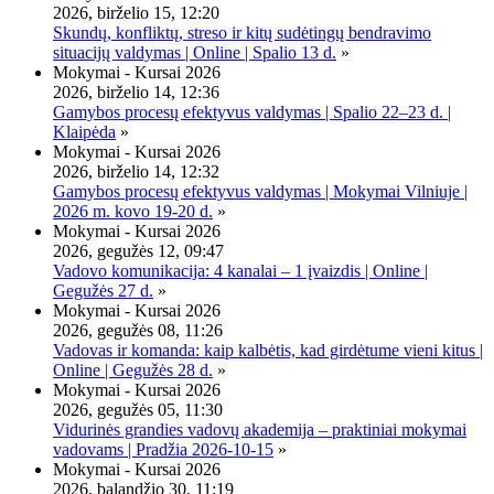
2026, birželio 15, 12:20
Skundų, konfliktų, streso ir kitų sudėtingų bendravimo
situacijų valdymas | Online | Spalio 13 d.
»
Mokymai - Kursai 2026
2026, birželio 14, 12:36
Gamybos procesų efektyvus valdymas | Spalio 22–23 d. |
Klaipėda
»
Mokymai - Kursai 2026
2026, birželio 14, 12:32
Gamybos procesų efektyvus valdymas | Mokymai Vilniuje |
2026 m. kovo 19-20 d.
»
Mokymai - Kursai 2026
2026, gegužės 12, 09:47
Vadovo komunikacija: 4 kanalai – 1 įvaizdis | Online |
Gegužės 27 d.
»
Mokymai - Kursai 2026
2026, gegužės 08, 11:26
Vadovas ir komanda: kaip kalbėtis, kad girdėtume vieni kitus |
Online | Gegužės 28 d.
»
Mokymai - Kursai 2026
2026, gegužės 05, 11:30
Vidurinės grandies vadovų akademija – praktiniai mokymai
vadovams | Pradžia 2026-10-15
»
Mokymai - Kursai 2026
2026, balandžio 30, 11:19