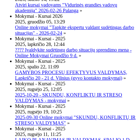
Atviri kursai vadovams "Vidurinės grandies vadovų
akademija" 2026-02-26 Palanga
»
Mokymai - Kursai 2026
2025, gruodžio 05, 13:29
Online mokymai "Tapkite ekspertu valdant sudėtingas darbo
situacijas" - 2026-02-24
»
Mokymai - Kursai - 2025
2025, lapkričio 28, 12:44
???? Įvaldykite sudėtingų darbo situacijų sprendimo meną -
Online Mokymai Gruodžio 9 d.
»
Mokymai - Kursai - 2025
2025, spalio 22, 11:09
GAMYBOS PROCESŲ EFEKTYVUS VALDYMAS,
Lapkričio 20 - 21 d. Vilnius (gyvo kontakto mokymai)
»
Mokymai - Kursai - 2025
2025, rugsėjo 25, 12:05
2025-10-20 - SKUNDŲ, KONFLIKTŲ IR STRESO
VALDYMAS - mokymai
»
Mokymai - Kursai - 2025
2025, rugsėjo 19, 10:25
2025-09-30 Online mokymai "SKUNDŲ, KONFLIKTŲ IR
STRESO VALDYMAS"
»
Mokymai - Kursai - 2025
2025, rugsėjo 11, 11:25
LAIKO PLANAVIMAS IR VALDYMAS, SPALIO 1 D.