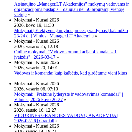
Atsinaujino „Manager.LT Akademijos" mokymų vadovams ir
organizacijoms puslapis – daugiau nei 50 programų vienoje
vietoje
»
Mokymai - Kursai 2026
2026, kovo 19, 11:30
Mokymai | Efektyvus gamybos procesų valdymas | balandžio
23-24 d. | Vilnius | Manager.LT Akademija
»
Mokymai - Kursai 2026
2026, vasario 25, 12:18
Online mokymai: "Vadovo komunikacija: 4 kanalai – 1
įvaizdis" | 2026-03-17
»
Mokymai - Kursai 2026
2026, vasario 20, 14:01
Vadovas ir komanda: kaip kalbėtis, kad girdėtume vieni kitus
»
Mokymai - Kursai 2026
2026, vasario 06, 07:10
Mokymai: "Praktinė lyderystė ir vadovavimas komandai" |
Vilnius | 2026 kovo 26-27
»
Mokymai - Kursai 2026
2026, sausio 16, 12:27
VIDURINĖS GRANDIES VADOVŲ AKADEMIJA |
2026-02-26 | Gradiali
»
Mokymai - Kursai 2026
2026, sausio 14, 19:22