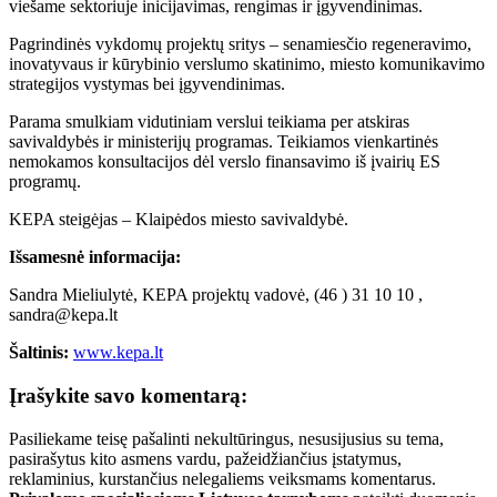
viešame sektoriuje inicijavimas, rengimas ir įgyvendinimas.
Pagrindinės vykdomų projektų sritys – senamiesčio regeneravimo,
inovatyvaus ir kūrybinio verslumo skatinimo, miesto komunikavimo
strategijos vystymas bei įgyvendinimas.
Parama smulkiam vidutiniam verslui teikiama per atskiras
savivaldybės ir ministerijų programas. Teikiamos vienkartinės
nemokamos konsultacijos dėl verslo finansavimo iš įvairių ES
programų.
KEPA steigėjas – Klaipėdos miesto savivaldybė.
Išsamesnė informacija:
Sandra Mieliulytė, KEPA projektų vadovė, (46 ) 31 10 10 ,
sandra@kepa.lt
Šaltinis:
www.kepa.lt
Įrašykite savo komentarą:
Pasiliekame teisę pašalinti nekultūringus, nesusijusius su tema,
pasirašytus kito asmens vardu, pažeidžiančius įstatymus,
reklaminius, kurstančius nelegaliems veiksmams komentarus.