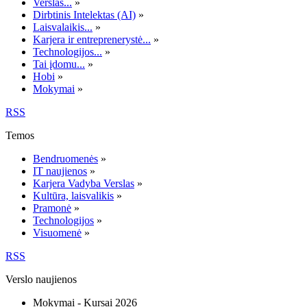
Verslas...
»
Dirbtinis Intelektas (AI)
»
Laisvalaikis...
»
Karjera ir entreprenerystė...
»
Technologijos...
»
Tai įdomu...
»
Hobi
»
Mokymai
»
RSS
Temos
Bendruomenės
»
IT naujienos
»
Karjera Vadyba Verslas
»
Kultūra, laisvalikis
»
Pramonė
»
Technologijos
»
Visuomenė
»
RSS
Verslo naujienos
Mokymai - Kursai 2026