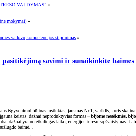
R STRESO VALDYMAS"
»
ne mokymai)
»
andies vadovų kompetencijos stiprinimas
»
 pasitikėjimą savimi ir sunaikinkite baimes
us išgyvenimui būtinas instinktas, jausmas Nr.1, variklis, kuris skatina
 įgauna keistas, dažnai neproduktyvias formas –
bijome nesėkmės, bijo
ai dažnai yra nereikalingas laiko, energijos ir resursų švaistymas. Laba
 sužlugdo baimė...