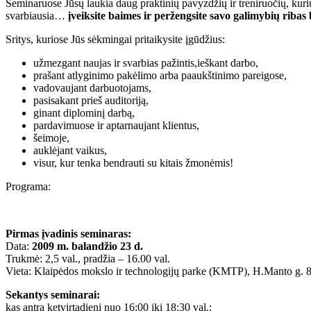
Seminaruose Jūsų laukia daug praktinių pavyzdžių ir treniruočių, kur
svarbiausia…
įveiksite baimes ir peržengsite savo galimybių rib
Sritys, kuriose Jūs sėkmingai pritaikysite įgūdžius:
užmezgant naujas ir svarbias pažintis,ieškant darbo,
prašant atlyginimo pakėlimo arba paaukštinimo pareigose,
vadovaujant darbuotojams,
pasisakant prieš auditoriją,
ginant diplominį darbą,
pardavimuose ir aptarnaujant klientus,
šeimoje,
auklėjant vaikus,
visur, kur tenka bendrauti su kitais žmonėmis!
Programa:
Pirmas įvadinis seminaras:
Data:
2009 m. balandžio 23 d.
Trukmė: 2,5 val., pradžia – 16.00 val.
Vieta: Klaipėdos mokslo ir technologijų parke (KMTP), H.Manto g. 8
Sekantys seminarai:
kas antrą ketvirtadienį nuo 16:00 iki 18:30 val.: