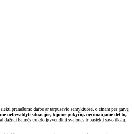
 siekti pranašumo darbe ar tarpusavio santykiuose, o einant per gatvę
me nebevaldyti situacijos, bijome pokyčių, nerimaujame dėl to,
i dažnai baimės trukdo įgyvendinti svajones ir pasiekti savo tikslų.