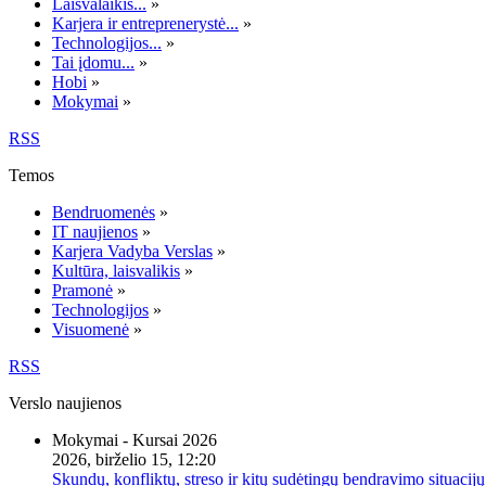
Laisvalaikis...
»
Karjera ir entreprenerystė...
»
Technologijos...
»
Tai įdomu...
»
Hobi
»
Mokymai
»
RSS
Temos
Bendruomenės
»
IT naujienos
»
Karjera Vadyba Verslas
»
Kultūra, laisvalikis
»
Pramonė
»
Technologijos
»
Visuomenė
»
RSS
Verslo naujienos
Mokymai - Kursai 2026
2026, birželio 15, 12:20
Skundų, konfliktų, streso ir kitų sudėtingų bendravimo situacijų