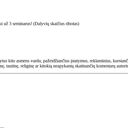
ui už 3 seminarus! (Dalyvių skaičius ribotas)
rašytus kito asmens vardu, pažeidžiančius įstatymus, reklaminius, kurs
inę, tautinę, religinę ar kitokią neapykantą skatinančių komentarų autor