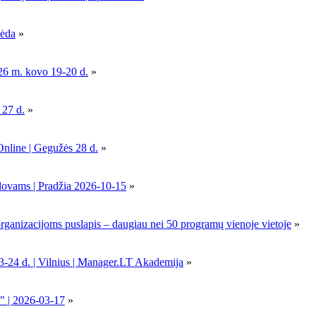
pėda
»
26 m. kovo 19-20 d.
»
 27 d.
»
Online | Gegužės 28 d.
»
dovams | Pradžia 2026-10-15
»
nizacijoms puslapis – daugiau nei 50 programų vienoje vietoje
»
-24 d. | Vilnius | Manager.LT Akademija
»
" | 2026-03-17
»