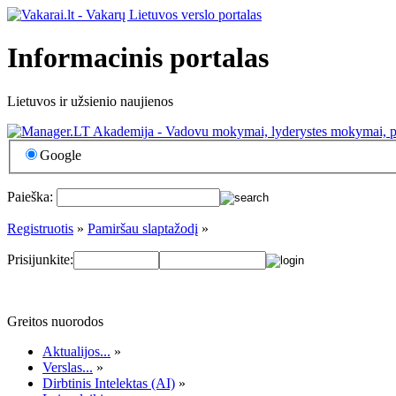
Informacinis portalas
Lietuvos ir užsienio naujienos
Google
Paieška:
Registruotis
»
Pamiršau slaptažodį
»
Prisijunkite:
Greitos nuorodos
Aktualijos...
»
Verslas...
»
Dirbtinis Intelektas (AI)
»