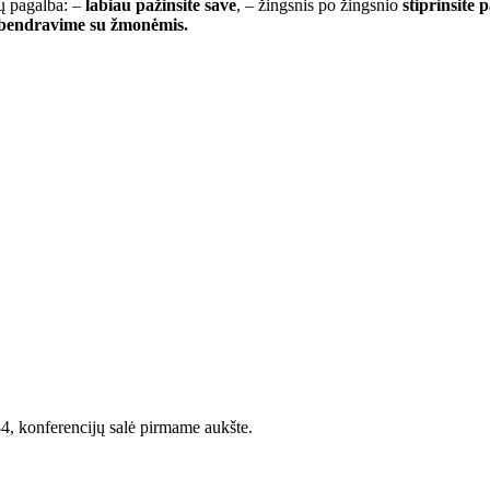
ių pagalba: –
labiau pažinsite save
, – žingsnis po žingsnio
stiprinsite 
as bendravime su žmonėmis.
4, konferencijų salė pirmame aukšte.