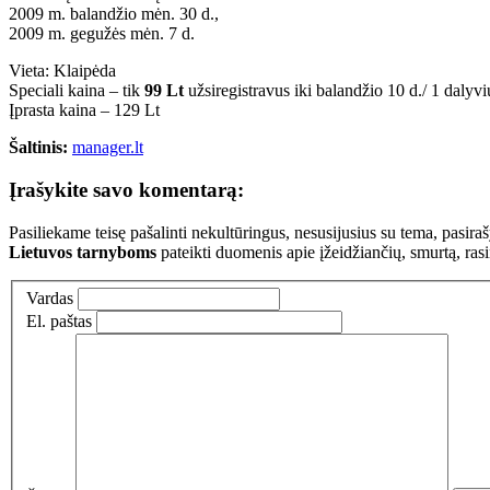
2009 m. balandžio mėn. 30 d.,
2009 m. gegužės mėn. 7 d.
Vieta: Klaipėda
Speciali kaina – tik
99 Lt
užsiregistravus iki balandžio 10 d./ 1 dalyvi
Įprasta kaina – 129 Lt
Šaltinis:
manager.lt
Įrašykite savo komentarą:
Pasiliekame teisę pašalinti nekultūringus, nesusijusius su tema, pasi
Lietuvos tarnyboms
pateikti duomenis apie įžeidžiančių, smurtą, ras
Vardas
El. paštas