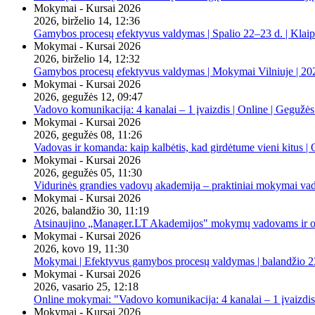
Mokymai - Kursai 2026
2026, birželio 14, 12:36
Gamybos procesų efektyvus valdymas | Spalio 22–23 d. | Klai
Mokymai - Kursai 2026
2026, birželio 14, 12:32
Gamybos procesų efektyvus valdymas | Mokymai Vilniuje | 20
Mokymai - Kursai 2026
2026, gegužės 12, 09:47
Vadovo komunikacija: 4 kanalai – 1 įvaizdis | Online | Gegužės
Mokymai - Kursai 2026
2026, gegužės 08, 11:26
Vadovas ir komanda: kaip kalbėtis, kad girdėtume vieni kitus | 
Mokymai - Kursai 2026
2026, gegužės 05, 11:30
Vidurinės grandies vadovų akademija – praktiniai mokymai va
Mokymai - Kursai 2026
2026, balandžio 30, 11:19
Atsinaujino „Manager.LT Akademijos" mokymų vadovams ir orga
Mokymai - Kursai 2026
2026, kovo 19, 11:30
Mokymai | Efektyvus gamybos procesų valdymas | balandžio 23
Mokymai - Kursai 2026
2026, vasario 25, 12:18
Online mokymai: "Vadovo komunikacija: 4 kanalai – 1 įvaizdis
Mokymai - Kursai 2026