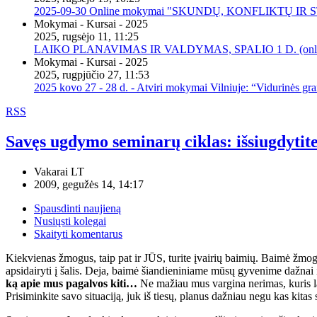
2025-09-30 Online mokymai "SKUNDŲ, KONFLIKTŲ I
Mokymai - Kursai - 2025
2025, rugsėjo 11, 11:25
LAIKO PLANAVIMAS IR VALDYMAS, SPALIO 1 D. (onli
Mokymai - Kursai - 2025
2025, rugpjūčio 27, 11:53
2025 kovo 27 - 28 d. - Atviri mokymai Vilniuje: “Vidurinės gr
RSS
Savęs ugdymo seminarų ciklas: išsiugdytite
Vakarai LT
2009, gegužės 14, 14:17
Spausdinti naujieną
Nusiųsti kolegai
Skaityti komentarus
Kiekvienas žmogus, taip pat ir JŪS, turite įvairių baimių. Baimė žmoga
apsidairyti į šalis. Deja, baimė šiandieniniame mūsų gyvenime dažnai
ką apie mus pagalvos kiti…
Ne mažiau mus vargina nerimas, kuris lab
Prisiminkite savo situaciją, juk iš tiesų, planus dažniau negu kas kitas