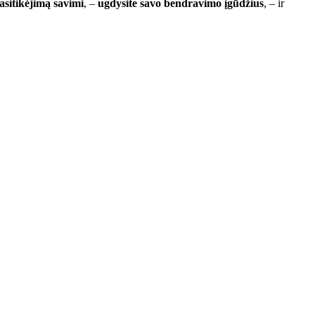
pasitikėjimą savimi
, –
ugdysite savo bendravimo įgūdžius
, – ir