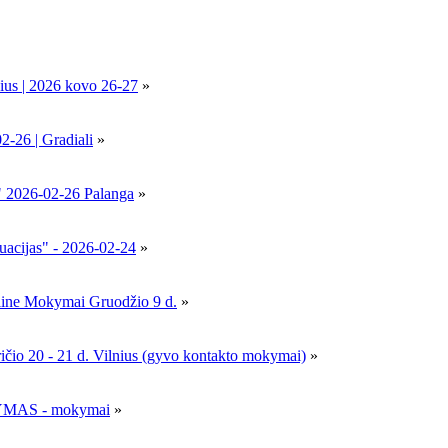
ius | 2026 kovo 26-27
»
6 | Gradiali
»
" 2026-02-26 Palanga
»
uacijas" - 2026-02-24
»
nline Mokymai Gruodžio 9 d.
»
- 21 d. Vilnius (gyvo kontakto mokymai)
»
MAS - mokymai
»