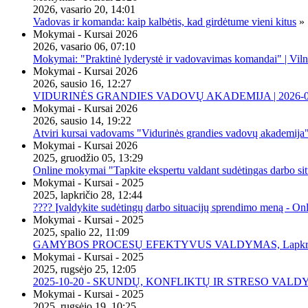
2026, vasario 20, 14:01
Vadovas ir komanda: kaip kalbėtis, kad girdėtume vieni kitus
»
Mokymai - Kursai 2026
2026, vasario 06, 07:10
Mokymai: "Praktinė lyderystė ir vadovavimas komandai" | Viln
Mokymai - Kursai 2026
2026, sausio 16, 12:27
VIDURINĖS GRANDIES VADOVŲ AKADEMIJA | 2026-02-2
Mokymai - Kursai 2026
2026, sausio 14, 19:22
Atviri kursai vadovams "Vidurinės grandies vadovų akademija
Mokymai - Kursai 2026
2025, gruodžio 05, 13:29
Online mokymai "Tapkite ekspertu valdant sudėtingas darbo sit
Mokymai - Kursai - 2025
2025, lapkričio 28, 12:44
???? Įvaldykite sudėtingų darbo situacijų sprendimo meną - O
Mokymai - Kursai - 2025
2025, spalio 22, 11:09
GAMYBOS PROCESŲ EFEKTYVUS VALDYMAS, Lapkričio 20 
Mokymai - Kursai - 2025
2025, rugsėjo 25, 12:05
2025-10-20 - SKUNDŲ, KONFLIKTŲ IR STRESO VALDY
Mokymai - Kursai - 2025
2025, rugsėjo 19, 10:25