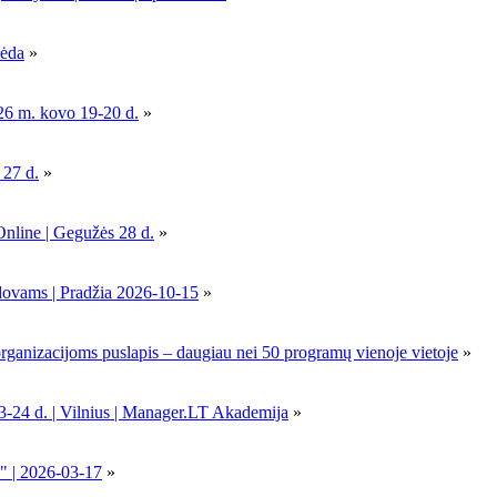
pėda
»
26 m. kovo 19-20 d.
»
 27 d.
»
Online | Gegužės 28 d.
»
dovams | Pradžia 2026-10-15
»
nizacijoms puslapis – daugiau nei 50 programų vienoje vietoje
»
-24 d. | Vilnius | Manager.LT Akademija
»
" | 2026-03-17
»