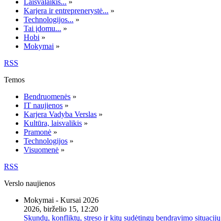
Laisvalaikis...
»
Karjera ir entreprenerystė...
»
Technologijos...
»
Tai įdomu...
»
Hobi
»
Mokymai
»
RSS
Temos
Bendruomenės
»
IT naujienos
»
Karjera Vadyba Verslas
»
Kultūra, laisvalikis
»
Pramonė
»
Technologijos
»
Visuomenė
»
RSS
Verslo naujienos
Mokymai - Kursai 2026
2026, birželio 15, 12:20
Skundų, konfliktų, streso ir kitų sudėtingų bendravimo situacijų