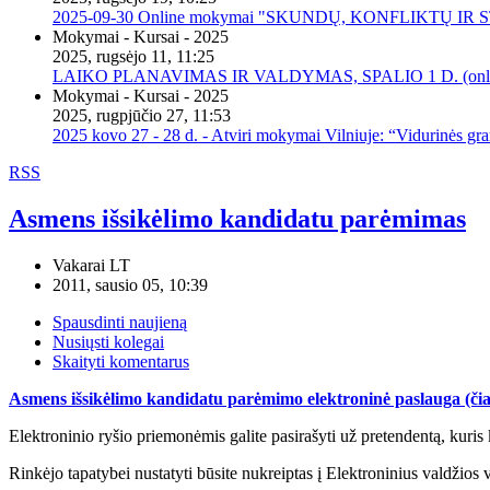
2025-09-30 Online mokymai "SKUNDŲ, KONFLIKTŲ I
Mokymai - Kursai - 2025
2025, rugsėjo 11, 11:25
LAIKO PLANAVIMAS IR VALDYMAS, SPALIO 1 D. (onli
Mokymai - Kursai - 2025
2025, rugpjūčio 27, 11:53
2025 kovo 27 - 28 d. - Atviri mokymai Vilniuje: “Vidurinės gr
RSS
Asmens išsikėlimo kandidatu parėmimas
Vakarai LT
2011, sausio 05, 10:39
Spausdinti naujieną
Nusiųsti kolegai
Skaityti komentarus
Asmens išsikėlimo kandidatu parėmimo elektroninė paslauga (čia
Elektroninio ryšio priemonėmis galite pasirašyti už pretendentą, kuris
Rinkėjo tapatybei nustatyti būsite nukreiptas į Elektroninius valdžios 