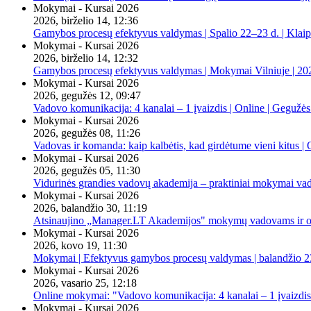
Mokymai - Kursai 2026
2026, birželio 14, 12:36
Gamybos procesų efektyvus valdymas | Spalio 22–23 d. | Klai
Mokymai - Kursai 2026
2026, birželio 14, 12:32
Gamybos procesų efektyvus valdymas | Mokymai Vilniuje | 20
Mokymai - Kursai 2026
2026, gegužės 12, 09:47
Vadovo komunikacija: 4 kanalai – 1 įvaizdis | Online | Gegužės
Mokymai - Kursai 2026
2026, gegužės 08, 11:26
Vadovas ir komanda: kaip kalbėtis, kad girdėtume vieni kitus | 
Mokymai - Kursai 2026
2026, gegužės 05, 11:30
Vidurinės grandies vadovų akademija – praktiniai mokymai va
Mokymai - Kursai 2026
2026, balandžio 30, 11:19
Atsinaujino „Manager.LT Akademijos" mokymų vadovams ir orga
Mokymai - Kursai 2026
2026, kovo 19, 11:30
Mokymai | Efektyvus gamybos procesų valdymas | balandžio 23
Mokymai - Kursai 2026
2026, vasario 25, 12:18
Online mokymai: "Vadovo komunikacija: 4 kanalai – 1 įvaizdis
Mokymai - Kursai 2026