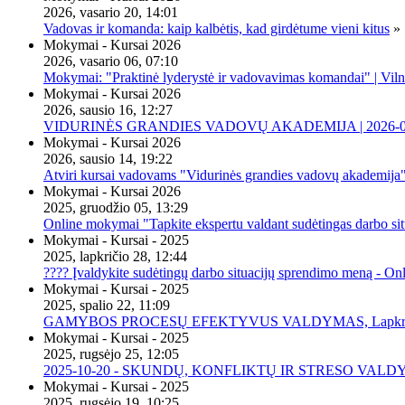
2026, vasario 20, 14:01
Vadovas ir komanda: kaip kalbėtis, kad girdėtume vieni kitus
»
Mokymai - Kursai 2026
2026, vasario 06, 07:10
Mokymai: "Praktinė lyderystė ir vadovavimas komandai" | Viln
Mokymai - Kursai 2026
2026, sausio 16, 12:27
VIDURINĖS GRANDIES VADOVŲ AKADEMIJA | 2026-02-2
Mokymai - Kursai 2026
2026, sausio 14, 19:22
Atviri kursai vadovams "Vidurinės grandies vadovų akademija
Mokymai - Kursai 2026
2025, gruodžio 05, 13:29
Online mokymai "Tapkite ekspertu valdant sudėtingas darbo sit
Mokymai - Kursai - 2025
2025, lapkričio 28, 12:44
???? Įvaldykite sudėtingų darbo situacijų sprendimo meną - O
Mokymai - Kursai - 2025
2025, spalio 22, 11:09
GAMYBOS PROCESŲ EFEKTYVUS VALDYMAS, Lapkričio 20 
Mokymai - Kursai - 2025
2025, rugsėjo 25, 12:05
2025-10-20 - SKUNDŲ, KONFLIKTŲ IR STRESO VALDY
Mokymai - Kursai - 2025
2025, rugsėjo 19, 10:25