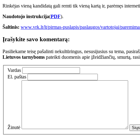
Rinkėjas vieną kandidatą gali remti tik vieną kartą ir, parėmęs intern
Naudotojo instrukcija
(
PDF
).
Šaltinis:
www.vrk.lt/lt/pirmas-puslapis/paslaugos/vartotojai/paremima
Įrašykite savo komentarą:
Pasiliekame teisę pašalinti nekultūringus, nesusijusius su tema, pasi
Lietuvos tarnyboms
pateikti duomenis apie įžeidžiančių, smurtą, ras
Vardas
El. paštas
Žinutė