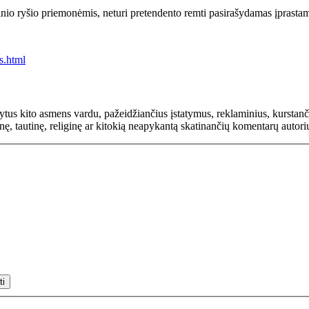
etinio ryšio priemonėmis, neturi pretendento remti pasirašydamas įprast
s.html
rašytus kito asmens vardu, pažeidžiančius įstatymus, reklaminius, kurs
inę, tautinę, religinę ar kitokią neapykantą skatinančių komentarų autor