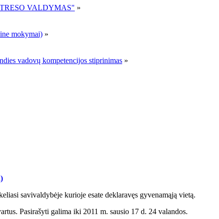
R STRESO VALDYMAS"
»
ne mokymai)
»
andies vadovų kompetencijos stiprinimas
»
)
 keliasi savivaldybėje kurioje esate deklaravęs gyvenamąją vietą.
vartus. Pasirašyti galima iki 2011 m. sausio 17 d. 24 valandos.