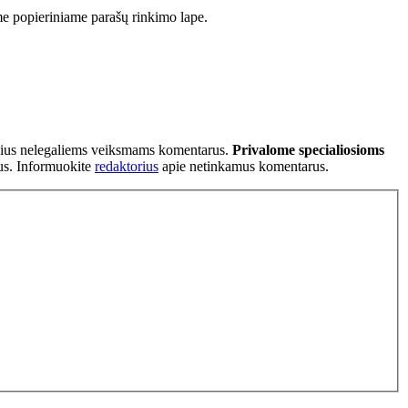
ame popieriniame parašų rinkimo lape.
tančius nelegaliems veiksmams komentarus.
Privalome specialiosioms
ius. Informuokite
redaktorius
apie netinkamus komentarus.