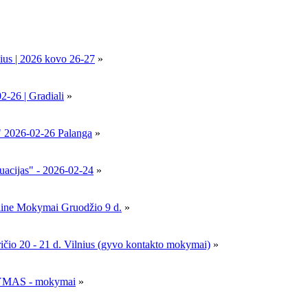
ius | 2026 kovo 26-27
»
6 | Gradiali
»
" 2026-02-26 Palanga
»
uacijas" - 2026-02-24
»
nline Mokymai Gruodžio 9 d.
»
- 21 d. Vilnius (gyvo kontakto mokymai)
»
MAS - mokymai
»