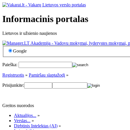
Informacinis portalas
Lietuvos ir užsienio naujienos
Google
Paieška:
Registruotis
»
Pamiršau slaptažodį
»
Prisijunkite:
Greitos nuorodos
Aktualijos...
»
Verslas...
»
Dirbtinis Intelektas (AI)
»