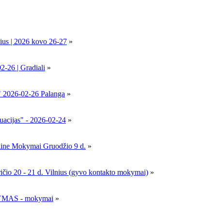
ius | 2026 kovo 26-27
»
6 | Gradiali
»
" 2026-02-26 Palanga
»
uacijas" - 2026-02-24
»
nline Mokymai Gruodžio 9 d.
»
- 21 d. Vilnius (gyvo kontakto mokymai)
»
MAS - mokymai
»