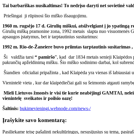
Tai barbariškas nusikaltimas! To nedrįso daryti net sovietinė vald
Priešingai ji rūpinosi šio miško išsaugojimu.
1960 m. rugsėjo 17 d. Girulių miškui, atsižvelgiant į jo ypatingą 
Girulių mišką pramonine zona, 1992 metais slapta nuo visuomenės Giru
apsaugos įstatymus, bet ir tarptautinius susitarimus:
1992 m. Rio-de-Žaneiere buvo priimtas tarptautinis susitarimas ,
Ši valdžia tarsi
“ pamiršo
”, kad dar 1834 metais senieji Klaipėdos 
pakrančių apželdinimą mišku. Šio miško sodinimo darbai, kol subren
Šiandien oficialiai pripažinta , kad Klaipėda yra vienas iš labiausiai 
Vienintelė vieta , kur dar klaipėdiečiai gali su šeimomis atgauti ramyb
Mieli Lietuvos žmonės ir visi tie kurie neabėjingi GAMTAI, nelei
vienintelę sveikatos ir poilsio oazę!
Šaltinis:
bukimevieningi.webnode.com/news-/
Įrašykite savo komentarą:
Pasiliekame teisę pašalinti nekultūringus, nesusijusius su tema, pasi