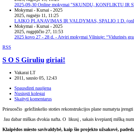
2025-09-30 Online mokymai "SKUNDŲ, KONFLIKTŲ I
Mokymai - Kursai - 2025
2025, rugsėjo 11, 11:25
LAIKO PLANAVIMAS IR VALDYMAS, SPALIO 1 D. (onli
Mokymai - Kursai - 2025
2025, rugpjūčio 27, 11:53
2025 kovo 27 - 28 d. - Atviri mokymai Vilniuje: “Vidurinės gr
RSS
S O S Girulių giriai!
Vakarai LT
2011, sausio 05, 12:43
Spausdinti naujieną
Nusiųsti kolegai
Skaityti komentarus
Prieuosčio geležinkelio stoties rekonstrukcijos plane numatyta įrengt
Jau dabar miškas dvokia nafta. O likusį , sakais kvepiantį mišką num
Klaipėdos miesto savivaldybė, kaip šio projekto užsakovė, paded