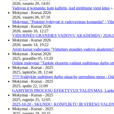
2026, vasario 20, 14:01
Vadovas ir komanda: kaip kalbėtis, kad girdėtume vieni kitus
»
Mokymai - Kursai 2026
2026, vasario 06, 07:10
Mokymai: "Praktinė lyderystė ir vadovavimas komandai" | Viln
Mokymai - Kursai 2026
2026, sausio 16, 12:27
VIDURINĖS GRANDIES VADOVŲ AKADEMIJA | 2026-02-2
Mokymai - Kursai 2026
2026, sausio 14, 19:22
Atviri kursai vadovams "Vidurinės grandies vadovų akademija
Mokymai - Kursai 2026
2025, gruodžio 05, 13:29
Online mokymai "Tapkite ekspertu valdant sudėtingas darbo sit
Mokymai - Kursai - 2025
2025, lapkričio 28, 12:44
???? Įvaldykite sudėtingų darbo situacijų sprendimo meną - O
Mokymai - Kursai - 2025
2025, spalio 22, 11:09
GAMYBOS PROCESŲ EFEKTYVUS VALDYMAS, Lapkričio 20 
Mokymai - Kursai - 2025
2025, rugsėjo 25, 12:05
2025-10-20 - SKUNDŲ, KONFLIKTŲ IR STRESO VALDY
Mokymai - Kursai - 2025
2025, rugsėjo 19, 10:25