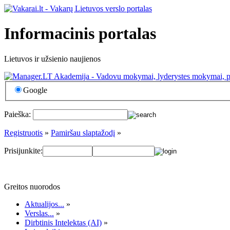
Informacinis portalas
Lietuvos ir užsienio naujienos
Google
Paieška:
Registruotis
»
Pamiršau slaptažodį
»
Prisijunkite:
Greitos nuorodos
Aktualijos...
»
Verslas...
»
Dirbtinis Intelektas (AI)
»