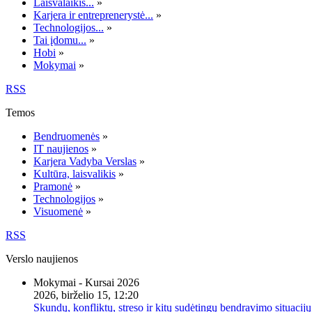
Laisvalaikis...
»
Karjera ir entreprenerystė...
»
Technologijos...
»
Tai įdomu...
»
Hobi
»
Mokymai
»
RSS
Temos
Bendruomenės
»
IT naujienos
»
Karjera Vadyba Verslas
»
Kultūra, laisvalikis
»
Pramonė
»
Technologijos
»
Visuomenė
»
RSS
Verslo naujienos
Mokymai - Kursai 2026
2026, birželio 15, 12:20
Skundų, konfliktų, streso ir kitų sudėtingų bendravimo situacijų