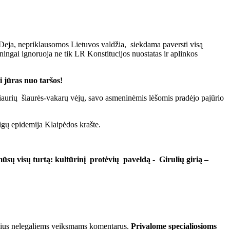
eja, nepriklausomos Lietuvos valdžia, siekdama paversti visą
ngai ignoruoja ne tik LR Konstitucijos nuostatas ir aplinkos
 jūras nuo taršos!
šiaurių šiaurės-vakarų vėjų, savo asmeninėmis lėšomis pradėjo pajūrio
 ligų epidemija Klaipėdos krašte.
ūsų visų turtą: kultūrinį protėvių paveldą - Girulių girią –
tančius nelegaliems veiksmams komentarus.
Privalome specialiosioms