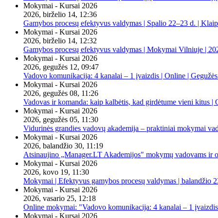
Mokymai - Kursai 2026
2026, birželio 14, 12:36
Gamybos procesų efektyvus valdymas | Spalio 22–23 d. | Klai
Mokymai - Kursai 2026
2026, birželio 14, 12:32
Gamybos procesų efektyvus valdymas | Mokymai Vilniuje | 20
Mokymai - Kursai 2026
2026, gegužės 12, 09:47
Vadovo komunikacija: 4 kanalai – 1 įvaizdis | Online | Gegužės
Mokymai - Kursai 2026
2026, gegužės 08, 11:26
Vadovas ir komanda: kaip kalbėtis, kad girdėtume vieni kitus | 
Mokymai - Kursai 2026
2026, gegužės 05, 11:30
Vidurinės grandies vadovų akademija – praktiniai mokymai va
Mokymai - Kursai 2026
2026, balandžio 30, 11:19
Atsinaujino „Manager.LT Akademijos" mokymų vadovams ir orga
Mokymai - Kursai 2026
2026, kovo 19, 11:30
Mokymai | Efektyvus gamybos procesų valdymas | balandžio 23
Mokymai - Kursai 2026
2026, vasario 25, 12:18
Online mokymai: "Vadovo komunikacija: 4 kanalai – 1 įvaizdis
Mokymai - Kursai 2026