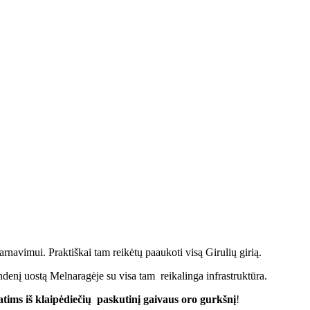
rnavimui. Praktiškai tam reikėtų paaukoti visą Girulių girią.
ndenį uostą Melnaragėje su visa tam reikalinga infrastruktūra.
tims iš klaipėdiečių paskutinį
gaivaus oro gurkšnį
!