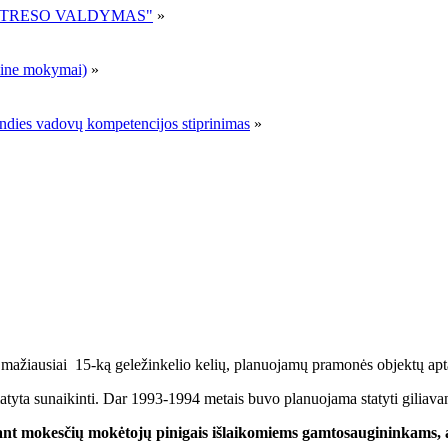
R STRESO VALDYMAS"
»
ne mokymai)
»
andies vadovų kompetencijos stiprinimas
»
i mažiausiai 15-ką geležinkelio kelių, planuojamų pramonės objektų apta
atyta sunaikinti. Dar 1993-1994 metais buvo planuojama statyti giliava
ant mokesčių mokėtojų pinigais išlaikomiems gamtosaugininkams, a