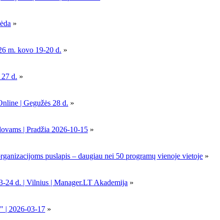
pėda
»
26 m. kovo 19-20 d.
»
 27 d.
»
Online | Gegužės 28 d.
»
dovams | Pradžia 2026-10-15
»
nizacijoms puslapis – daugiau nei 50 programų vienoje vietoje
»
-24 d. | Vilnius | Manager.LT Akademija
»
" | 2026-03-17
»