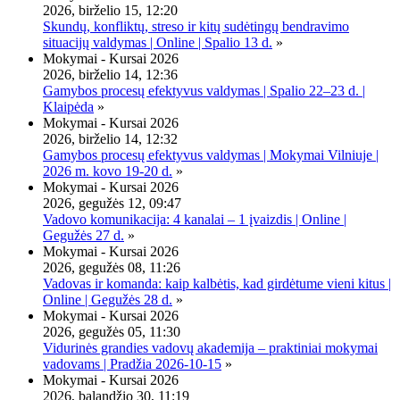
2026, birželio 15, 12:20
Skundų, konfliktų, streso ir kitų sudėtingų bendravimo
situacijų valdymas | Online | Spalio 13 d.
»
Mokymai - Kursai 2026
2026, birželio 14, 12:36
Gamybos procesų efektyvus valdymas | Spalio 22–23 d. |
Klaipėda
»
Mokymai - Kursai 2026
2026, birželio 14, 12:32
Gamybos procesų efektyvus valdymas | Mokymai Vilniuje |
2026 m. kovo 19-20 d.
»
Mokymai - Kursai 2026
2026, gegužės 12, 09:47
Vadovo komunikacija: 4 kanalai – 1 įvaizdis | Online |
Gegužės 27 d.
»
Mokymai - Kursai 2026
2026, gegužės 08, 11:26
Vadovas ir komanda: kaip kalbėtis, kad girdėtume vieni kitus |
Online | Gegužės 28 d.
»
Mokymai - Kursai 2026
2026, gegužės 05, 11:30
Vidurinės grandies vadovų akademija – praktiniai mokymai
vadovams | Pradžia 2026-10-15
»
Mokymai - Kursai 2026
2026, balandžio 30, 11:19