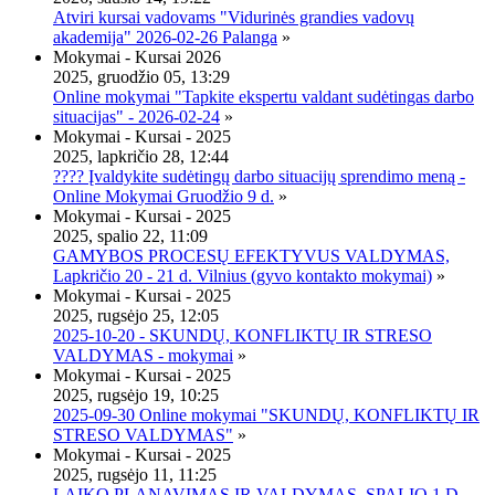
Atviri kursai vadovams "Vidurinės grandies vadovų
akademija" 2026-02-26 Palanga
»
Mokymai - Kursai 2026
2025, gruodžio 05, 13:29
Online mokymai "Tapkite ekspertu valdant sudėtingas darbo
situacijas" - 2026-02-24
»
Mokymai - Kursai - 2025
2025, lapkričio 28, 12:44
???? Įvaldykite sudėtingų darbo situacijų sprendimo meną -
Online Mokymai Gruodžio 9 d.
»
Mokymai - Kursai - 2025
2025, spalio 22, 11:09
GAMYBOS PROCESŲ EFEKTYVUS VALDYMAS,
Lapkričio 20 - 21 d. Vilnius (gyvo kontakto mokymai)
»
Mokymai - Kursai - 2025
2025, rugsėjo 25, 12:05
2025-10-20 - SKUNDŲ, KONFLIKTŲ IR STRESO
VALDYMAS - mokymai
»
Mokymai - Kursai - 2025
2025, rugsėjo 19, 10:25
2025-09-30 Online mokymai "SKUNDŲ, KONFLIKTŲ IR
STRESO VALDYMAS"
»
Mokymai - Kursai - 2025
2025, rugsėjo 11, 11:25
LAIKO PLANAVIMAS IR VALDYMAS, SPALIO 1 D.