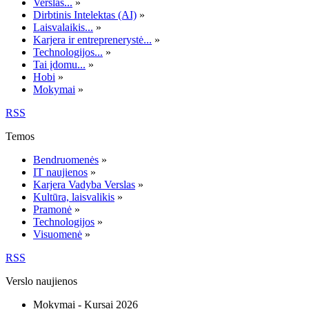
Verslas...
»
Dirbtinis Intelektas (AI)
»
Laisvalaikis...
»
Karjera ir entreprenerystė...
»
Technologijos...
»
Tai įdomu...
»
Hobi
»
Mokymai
»
RSS
Temos
Bendruomenės
»
IT naujienos
»
Karjera Vadyba Verslas
»
Kultūra, laisvalikis
»
Pramonė
»
Technologijos
»
Visuomenė
»
RSS
Verslo naujienos
Mokymai - Kursai 2026