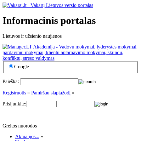
Informacinis portalas
Lietuvos ir užsienio naujienos
Google
Paieška:
Registruotis
»
Pamiršau slaptažodį
»
Prisijunkite:
Greitos nuorodos
Aktualijos...
»