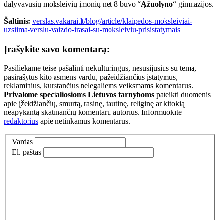
dalyvavusių moksleivių įmonių net 8 buvo “
Ąžuolyno
“ gimnazijos.
Šaltinis:
verslas.vakarai.lt/blog/article/klaipedos-moksleiviai-
uzsiima-verslu-vaizdo-irasai-su-moksleiviu-prisistatymais
Įrašykite savo komentarą:
Pasiliekame teisę pašalinti nekultūringus, nesusijusius su tema,
pasirašytus kito asmens vardu, pažeidžiančius įstatymus,
reklaminius, kurstančius nelegaliems veiksmams komentarus.
Privalome specialiosioms Lietuvos tarnyboms
pateikti duomenis
apie įžeidžiančių, smurtą, rasinę, tautinę, religinę ar kitokią
neapykantą skatinančių komentarų autorius. Informuokite
redaktorius
apie netinkamus komentarus.
Vardas
El. paštas