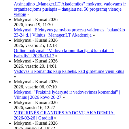
Atsinaujino „Manager.LT Akademijos" mokymų vadovams ir
organizacijoms puslapis – daugiau nei 50 programų vienoje
vietoje
»
Mokymai - Kursai 2026
2026, kovo 19, 11:30
Mokymai | Efektyvus gamybos procesų valdymas | balandžio
23-24 d. | Vilnius | Manager.LT Akademija
»
Mokymai - Kursai 2026
2026, vasario 25, 12:18
Online mokymai: "Vadovo komunikacija: 4 kanalai – 1
įvaizdis" | 2026-03-17
»
Mokymai - Kursai 2026
2026, vasario 20, 14:01
Vadovas ir komanda: kaip kalbėtis, kad girdėtume vieni kitus
»
Mokymai - Kursai 2026
2026, vasario 06, 07:10
Mokymai: "Praktinė lyderystė ir vadovavimas komandai" |
Vilnius | 2026 kovo 26-27
»
Mokymai - Kursai 2026
2026, sausio 16, 12:27
VIDURINĖS GRANDIES VADOVŲ AKADEMIJA |
2026-02-26 | Gradiali
»
Mokymai - Kursai 2026
2026, sausio 14, 19:22