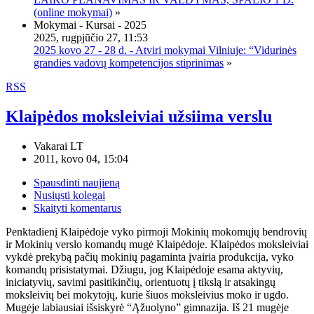
(online mokymai)
»
Mokymai - Kursai - 2025
2025, rugpjūčio 27, 11:53
2025 kovo 27 - 28 d. - Atviri mokymai Vilniuje: “Vidurinės
grandies vadovų kompetencijos stiprinimas
»
RSS
Klaipėdos moksleiviai užsiima verslu
Vakarai LT
2011, kovo 04, 15:04
Spausdinti naujieną
Nusiųsti kolegai
Skaityti komentarus
Penktadienį Klaipėdoje vyko pirmoji Mokinių mokomųjų bendrovių
ir Mokinių verslo komandų mugė Klaipėdoje. Klaipėdos moksleiviai
vykdė prekybą pačių mokinių pagaminta įvairia produkcija, vyko
komandų prisistatymai. Džiugu, jog Klaipėdoje esama aktyvių,
iniciatyvių, savimi pasitikinčių, orientuotų į tikslą ir atsakingų
moksleivių bei mokytojų, kurie šiuos moksleivius moko ir ugdo.
Mugėje labiausiai išsiskyrė “Ąžuolyno” gimnazija. Iš 21 mugėje