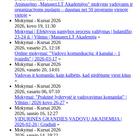
Atsinaujino „Manager.LT Akademijos" mokymų vadovams ir
organizacijoms puslapis – daugiau nei 50 programų vienoje
vietoje
»
Mokymai - Kursai 2026
2026, kovo 19, 11:30
Mokymai | Efektyvus gamybos procesų valdymas | balandžio
23-24 d. | Vilnius | Manager.LT Akademija
»
Mokymai - Kursai 2026
2026, vasario 25, 12:18
Online mokymai: "Vadovo komunikacija: 4 kanalai – 1
įvaizdis" | 2026-03-17
»
Mokymai - Kursai 2026
2026, vasario 20, 14:01
Vadovas ir komanda: kaip kalbėtis, kad girdėtume vieni kitus
»
Mokymai - Kursai 2026
2026, vasario 06, 07:10
Mokymai: "Praktinė lyderystė ir vadovavimas komandai" |
Vilnius | 2026 kovo 26-27
»
Mokymai - Kursai 2026
2026, sausio 16, 12:27
VIDURINĖS GRANDIES VADOVŲ AKADEMIJA |
2026-02-26 | Gradiali
»
Mokymai - Kursai 2026
2026, sausio 14, 19:22