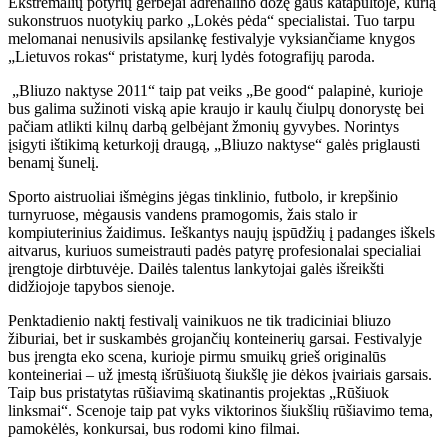
Ekstremalių potyrių gerbėjai adrenalino dozę gaus katapultoje, kurią
sukonstruos nuotykių parko „Lokės pėda“ specialistai. Tuo tarpu
melomanai nenusivils apsilankę festivalyje vyksiančiame knygos
„Lietuvos rokas“ pristatyme, kurį lydės fotografijų paroda.
„Bliuzo naktyse 2011“ taip pat veiks „Be good“ palapinė, kurioje
bus galima sužinoti viską apie kraujo ir kaulų čiulpų donorystę bei
pačiam atlikti kilnų darbą gelbėjant žmonių gyvybes. Norintys
įsigyti ištikimą keturkojį draugą, „Bliuzo naktyse“ galės priglausti
benamį šunelį.
Sporto aistruoliai išmėgins jėgas tinklinio, futbolo, ir krepšinio
turnyruose, mėgausis vandens pramogomis, žais stalo ir
kompiuterinius žaidimus. Ieškantys naujų įspūdžių į padanges iškels
aitvarus, kuriuos sumeistrauti padės patyrę profesionalai specialiai
įrengtoje dirbtuvėje. Dailės talentus lankytojai galės išreikšti
didžiojoje tapybos sienoje.
Penktadienio naktį festivalį vainikuos ne tik tradiciniai bliuzo
žiburiai, bet ir suskambės grojančių konteinerių garsai. Festivalyje
bus įrengta eko scena, kurioje pirmu smuikų grieš originalūs
konteineriai – už įmestą išrūšiuotą šiukšlę jie dėkos įvairiais garsais.
Taip bus pristatytas rūšiavimą skatinantis projektas „Rūšiuok
linksmai“. Scenoje taip pat vyks viktorinos šiukšlių rūšiavimo tema,
pamokėlės, konkursai, bus rodomi kino filmai.