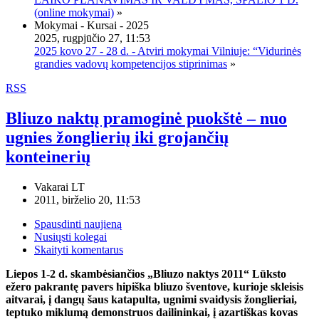
(online mokymai)
»
Mokymai - Kursai - 2025
2025, rugpjūčio 27, 11:53
2025 kovo 27 - 28 d. - Atviri mokymai Vilniuje: “Vidurinės
grandies vadovų kompetencijos stiprinimas
»
RSS
Bliuzo naktų pramoginė puokštė – nuo
ugnies žonglierių iki grojančių
konteinerių
Vakarai LT
2011, birželio 20, 11:53
Spausdinti naujieną
Nusiųsti kolegai
Skaityti komentarus
Liepos 1-2 d. skambėsiančios „Bliuzo naktys 2011“ Lūksto
ežero pakrantę pavers hipiška bliuzo šventove, kurioje skleisis
aitvarai, į dangų šaus katapulta, ugnimi svaidysis žonglieriai,
teptuko miklumą demonstruos dailininkai, į azartiškas kovas