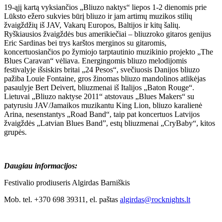
19-ąjį kartą vyksiančios „Bliuzo naktys“ liepos 1-2 dienomis prie
Lūksto ežero sukvies būrį bliuzo ir jam artimų muzikos stilių
žvaigždžių iš JAV, Vakarų Europos, Baltijos ir kitų šalių.
Ryškiausios žvaigždės bus amerikiečiai – bliuzroko gitaros genijus
Eric Sardinas bei trys karštos merginos su gitaromis,
koncertuosiančios po žymiojo tarptautinio muzikinio projekto „The
Blues Caravan“ vėliava. Energingomis bliuzo melodijomis
festivalyje išsiskirs britai „24 Pesos“, svečiuosis Danijos bliuzo
pažiba Louie Fontaine, gros žinomas bliuzo mandolinos atlikėjas
pasaulyje Bert Deivert, bliuzmenai iš Italijos „Baton Rouge“.
Lietuvai „Bliuzo naktyse 2011“ atstovaus „Blues Makers“ su
patyrusiu JAV/Jamaikos muzikantu King Lion, bliuzo karalienė
Arina, nesenstantys „Road Band“, taip pat koncertuos Latvijos
žvaigždės „Latvian Blues Band”, estų bliuzmenai „CryBaby“, kitos
grupės.
Daugiau informacijos:
Festivalio prodiuseris Algirdas Barniškis
Mob. tel. +370 698 39311, el. paštas
algirdas@rocknights.lt