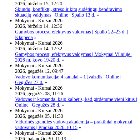
2026, birželio 15, 12:20
Skundų, konfliktų, streso ir kitų sudėtingų bendravimo
situacijų valdymas | Online | Spalio 13 d.
»
Mokymai - Kursai 2026
2026, birželio 14, 12:36
Gamybos procesų efektyvus valdymas | Spalio 22–23 d. |
Klaipėda
»
Mokymai - Kursai 2026
2026, birželio 14, 12:32
Gamybos procesų efektyvus valdymas | Mokymai Vilniuje |
2026 m. kovo 19-20 d.
»
Mokymai - Kursai 2026
2026, gegužės 12, 09:47
Vadovo komunikacija: 4 kanalai – 1 įvaizdis | Online |
Gegužės 27 d.
»
Mokymai - Kursai 2026
2026, gegužės 08, 11:26
Vadovas ir komanda: kaip kalbėtis, kad girdėtume vieni kitus |
Online | Gegužės 28 d.
»
Mokymai - Kursai 2026
2026, gegužės 05, 11:30
Vidurinės grandies vadovų akademija – praktiniai mokymai
vadovams | Pradžia 2026-10-15
»
Mokymai - Kursai 2026
2026, balandžio 30, 11:19