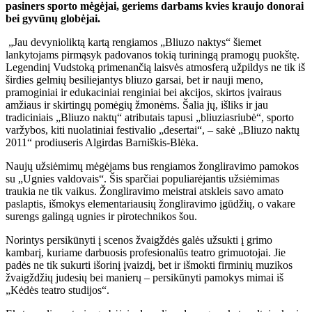
pasiners sporto mėgėjai, geriems darbams kvies kraujo donorai
bei gyvūnų globėjai.
„Jau devynioliktą kartą rengiamos „Bliuzo naktys“ šiemet
lankytojams pirmąsyk padovanos tokią turiningą pramogų puokštę.
Legendinį Vudstoką primenančią laisvės atmosferą užpildys ne tik iš
širdies gelmių besiliejantys bliuzo garsai, bet ir nauji meno,
pramoginiai ir edukaciniai renginiai bei akcijos, skirtos įvairaus
amžiaus ir skirtingų pomėgių žmonėms. Šalia jų, išliks ir jau
tradiciniais „Bliuzo naktų“ atributais tapusi „bliuziasriubė“, sporto
varžybos, kiti nuolatiniai festivalio „desertai“, – sakė „Bliuzo naktų
2011“ prodiuseris Algirdas Barniškis-Blėka.
Naujų užsiėmimų mėgėjams bus rengiamos žongliravimo pamokos
su „Ugnies valdovais“. Šis sparčiai populiarėjantis užsiėmimas
traukia ne tik vaikus. Žongliravimo meistrai atskleis savo amato
paslaptis, išmokys elementariausių žongliravimo įgūdžių, o vakare
surengs galingą ugnies ir pirotechnikos šou.
Norintys persikūnyti į scenos žvaigždės galės užsukti į grimo
kambarį, kuriame darbuosis profesionalūs teatro grimuotojai. Jie
padės ne tik sukurti išorinį įvaizdį, bet ir išmokti firminių muzikos
žvaigždžių judesių bei manierų – persikūnyti pamokys mimai iš
„Kėdės teatro studijos“.