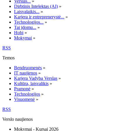
Verslas...
»
Dirbtinis Intelektas (AI)
»
Laisvalaikis...
»
Karjera ir entreprenerystė...
»
Technologijos...
»
Tai įdomu...
»
Hobi
»
Mokymai
»
RSS
Temos
Bendruomenės
»
IT naujienos
»
Karjera Vadyba Verslas
»
Kultūra, laisvalikis
»
Pramonė
»
Technologijos
»
Visuomenė
»
RSS
Verslo naujienos
Mokymai - Kursai 2026