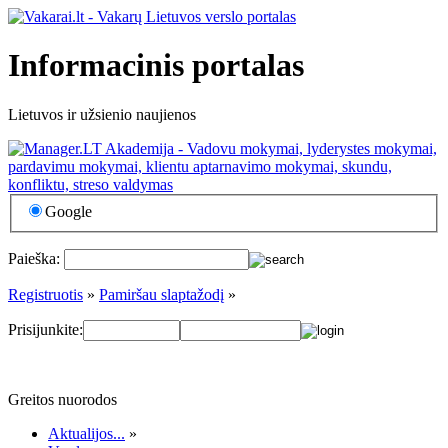
Informacinis portalas
Lietuvos ir užsienio naujienos
Google
Paieška:
Registruotis
»
Pamiršau slaptažodį
»
Prisijunkite:
Greitos nuorodos
Aktualijos...
»