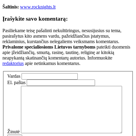
Šaltinis:
www.rocknights.lt
Įrašykite savo komentarą:
Pasiliekame teisę pašalinti nekultūringus, nesusijusius su tema,
pasirašytus kito asmens vardu, pažeidžiančius įstatymus,
reklaminius, kurstančius nelegaliems veiksmams komentarus.
Privalome specialiosioms Lietuvos tarnyboms
pateikti duomenis
apie įžeidžiančių, smurtą, rasinę, tautinę, religinę ar kitokią
neapykantą skatinančių komentarų autorius. Informuokite
redaktorius
apie netinkamus komentarus.
Vardas
El. paštas
Žinutė