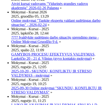
Atviri kursai vadovams "Vidurinės grandies vadovų
akademija" 2026-02-26 Palanga
»
Mokymai - Kursai 2026
2025, gruodžio 05, 13:29
Online mokymai "Tapkite ekspertu valdant sudėtingas darbo
situacijas" - 2026-02-24
»
Mokymai - Kursai - 2025
2025, lapkričio 28, 12:44
???? Įvaldykite sudėtingų darbo situacijų sprendimo meną -
Online Mokymai Gruodžio 9 d.
»
Mokymai - Kursai - 2025
2025, spalio 22, 11:09
GAMYBOS PROCESŲ EFEKTYVUS VALDYMAS,
Lapkričio 20 - 21 d. Vilnius (gyvo kontakto mokymai)
»
Mokymai - Kursai - 2025
2025, rugsėjo 25, 12:05
2025-10-20 - SKUNDŲ, KONFLIKTŲ IR STRESO
VALDYMAS - mokymai
»
Mokymai - Kursai - 2025
2025, rugsėjo 19, 10:25
2025-09-30 Online mokymai "SKUNDŲ, KONFLIKTŲ IR
STRESO VALDYMAS"
»
Mokymai - Kursai - 2025
2025, rugsėjo 11, 11:25
LAIKO PLANAVIMAS IR VALDYMAS, SPALIO 1 D.