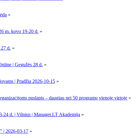
pėda
»
26 m. kovo 19-20 d.
»
 27 d.
»
Online | Gegužės 28 d.
»
dovams | Pradžia 2026-10-15
»
nizacijoms puslapis – daugiau nei 50 programų vienoje vietoje
»
-24 d. | Vilnius | Manager.LT Akademija
»
" | 2026-03-17
»