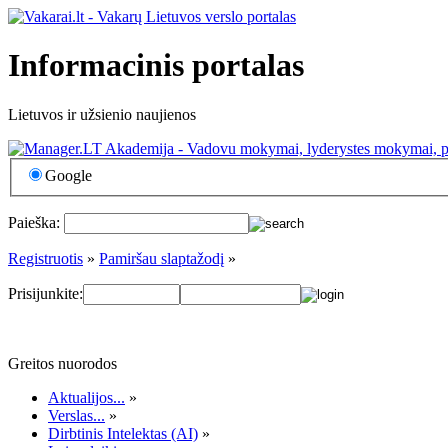
Informacinis portalas
Lietuvos ir užsienio naujienos
Google
Paieška:
Registruotis
»
Pamiršau slaptažodį
»
Prisijunkite:
Greitos nuorodos
Aktualijos...
»
Verslas...
»
Dirbtinis Intelektas (AI)
»