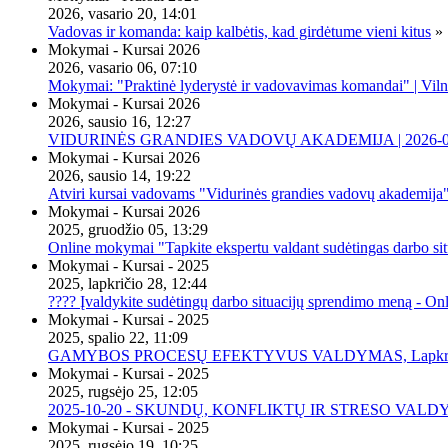
2026, vasario 20, 14:01
Vadovas ir komanda: kaip kalbėtis, kad girdėtume vieni kitus
»
Mokymai - Kursai 2026
2026, vasario 06, 07:10
Mokymai: "Praktinė lyderystė ir vadovavimas komandai" | Viln
Mokymai - Kursai 2026
2026, sausio 16, 12:27
VIDURINĖS GRANDIES VADOVŲ AKADEMIJA | 2026-02-2
Mokymai - Kursai 2026
2026, sausio 14, 19:22
Atviri kursai vadovams "Vidurinės grandies vadovų akademija
Mokymai - Kursai 2026
2025, gruodžio 05, 13:29
Online mokymai "Tapkite ekspertu valdant sudėtingas darbo sit
Mokymai - Kursai - 2025
2025, lapkričio 28, 12:44
???? Įvaldykite sudėtingų darbo situacijų sprendimo meną - O
Mokymai - Kursai - 2025
2025, spalio 22, 11:09
GAMYBOS PROCESŲ EFEKTYVUS VALDYMAS, Lapkričio 20 
Mokymai - Kursai - 2025
2025, rugsėjo 25, 12:05
2025-10-20 - SKUNDŲ, KONFLIKTŲ IR STRESO VALDY
Mokymai - Kursai - 2025
2025, rugsėjo 19, 10:25