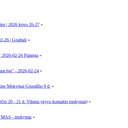
ius | 2026 kovo 26-27
»
6 | Gradiali
»
" 2026-02-26 Palanga
»
uacijas" - 2026-02-24
»
nline Mokymai Gruodžio 9 d.
»
- 21 d. Vilnius (gyvo kontakto mokymai)
»
MAS - mokymai
»