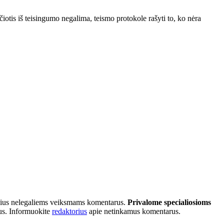
iotis iš teisingumo negalima, teismo protokole rašyti to, ko nėra
tančius nelegaliems veiksmams komentarus.
Privalome specialiosioms
ius. Informuokite
redaktorius
apie netinkamus komentarus.