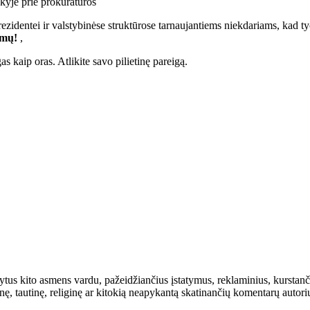
kyje prie prokuratūros
identei ir valstybinėse struktūrose tarnaujantiems niekdariams, kad tyč
smų!
,
s kaip oras. Atlikite savo pilietinę pareigą.
rašytus kito asmens vardu, pažeidžiančius įstatymus, reklaminius, kurs
inę, tautinę, religinę ar kitokią neapykantą skatinančių komentarų autor