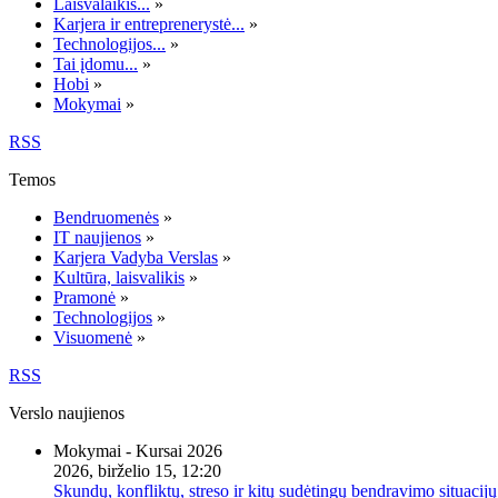
Laisvalaikis...
»
Karjera ir entreprenerystė...
»
Technologijos...
»
Tai įdomu...
»
Hobi
»
Mokymai
»
RSS
Temos
Bendruomenės
»
IT naujienos
»
Karjera Vadyba Verslas
»
Kultūra, laisvalikis
»
Pramonė
»
Technologijos
»
Visuomenė
»
RSS
Verslo naujienos
Mokymai - Kursai 2026
2026, birželio 15, 12:20
Skundų, konfliktų, streso ir kitų sudėtingų bendravimo situacijų