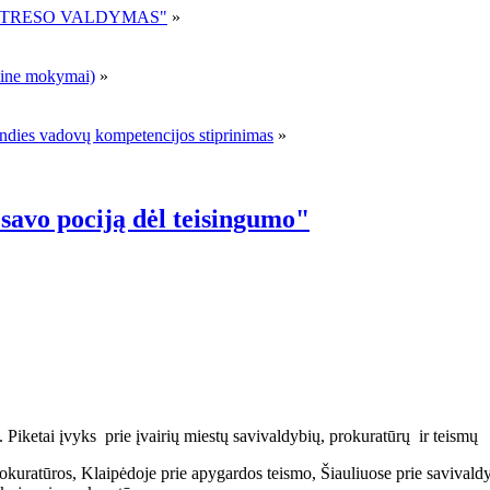
R STRESO VALDYMAS"
»
ne mokymai)
»
andies vadovų kompetencijos stiprinimas
»
 savo pociją dėl teisingumo"
Piketai įvyks prie įvairių miestų savivaldybių, prokuratūrų ir teismų
prokuratūros, Klaipėdoje prie apygardos teismo, Šiauliuose prie savival