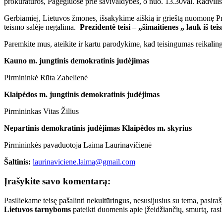
prokuratūros, Pagėgiuose prie savivaldybės, o nuo. 13.30val. Radviliš
Gerbiamiej, Lietuvos žmones, išsakykime aiškią ir grieštą nuomonę Prez
teismo salėje negalima.
Prezidentė teisi – „šimaitienes „ lauk iš tei
Paremkite mus, ateikite ir kartu parodykime, kad teisingumas reikalinga
Kauno m. jungtinis demokratinis judėjimas
Pirmininkė Rūta Zabelienė
Klaipėdos m. jungtinis demokratinis judėjimas
Pirmininkas Vitas Žilius
Nepartinis demokratinis judėjimas Klaipėdos m. skyrius
Pirmininkės pavaduotoja Laima Laurinavičienė
Šaltinis:
laurinaviciene.laima@gmail.com
Įrašykite savo komentarą:
Pasiliekame teisę pašalinti nekultūringus, nesusijusius su tema, pasi
Lietuvos tarnyboms
pateikti duomenis apie įžeidžiančių, smurtą, ras