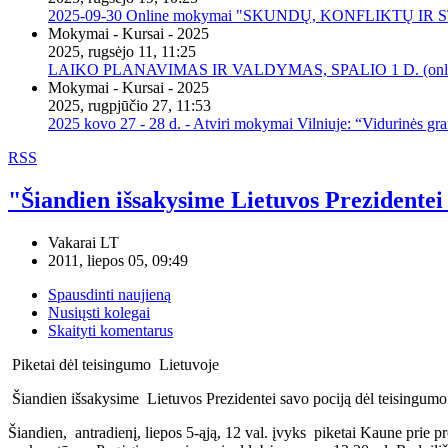
2025-09-30 Online mokymai "SKUNDŲ, KONFLIKTŲ I
Mokymai - Kursai - 2025
2025, rugsėjo 11, 11:25
LAIKO PLANAVIMAS IR VALDYMAS, SPALIO 1 D. (onli
Mokymai - Kursai - 2025
2025, rugpjūčio 27, 11:53
2025 kovo 27 - 28 d. - Atviri mokymai Vilniuje: “Vidurinės gr
RSS
"Šiandien išsakysime Lietuvos Prezidentei
Vakarai LT
2011, liepos 05, 09:49
Spausdinti naujieną
Nusiųsti kolegai
Skaityti komentarus
Piketai dėl teisingumo Lietuvoje
Šiandien išsakysime Lietuvos Prezidentei savo pociją dėl teisingumo. 
Šiandien, antradienį, liepos 5-ąją, 12 val. įvyks piketai Kaune prie 