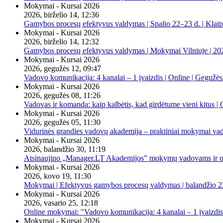
Mokymai - Kursai 2026
2026, birželio 14, 12:36
Gamybos procesų efektyvus valdymas | Spalio 22–23 d. | Klai
Mokymai - Kursai 2026
2026, birželio 14, 12:32
Gamybos procesų efektyvus valdymas | Mokymai Vilniuje | 20
Mokymai - Kursai 2026
2026, gegužės 12, 09:47
Vadovo komunikacija: 4 kanalai – 1 įvaizdis | Online | Gegužės
Mokymai - Kursai 2026
2026, gegužės 08, 11:26
Vadovas ir komanda: kaip kalbėtis, kad girdėtume vieni kitus | 
Mokymai - Kursai 2026
2026, gegužės 05, 11:30
Vidurinės grandies vadovų akademija – praktiniai mokymai va
Mokymai - Kursai 2026
2026, balandžio 30, 11:19
Atsinaujino „Manager.LT Akademijos" mokymų vadovams ir orga
Mokymai - Kursai 2026
2026, kovo 19, 11:30
Mokymai | Efektyvus gamybos procesų valdymas | balandžio 23
Mokymai - Kursai 2026
2026, vasario 25, 12:18
Online mokymai: "Vadovo komunikacija: 4 kanalai – 1 įvaizdis
Mokymai - Kursai 2026