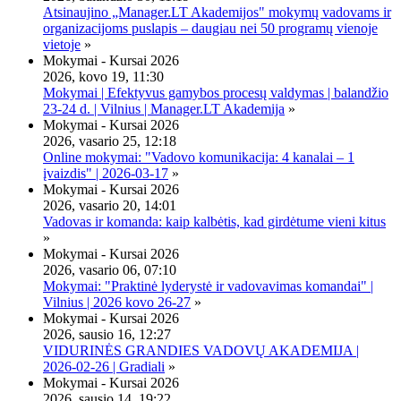
Atsinaujino „Manager.LT Akademijos" mokymų vadovams ir
organizacijoms puslapis – daugiau nei 50 programų vienoje
vietoje
»
Mokymai - Kursai 2026
2026, kovo 19, 11:30
Mokymai | Efektyvus gamybos procesų valdymas | balandžio
23-24 d. | Vilnius | Manager.LT Akademija
»
Mokymai - Kursai 2026
2026, vasario 25, 12:18
Online mokymai: "Vadovo komunikacija: 4 kanalai – 1
įvaizdis" | 2026-03-17
»
Mokymai - Kursai 2026
2026, vasario 20, 14:01
Vadovas ir komanda: kaip kalbėtis, kad girdėtume vieni kitus
»
Mokymai - Kursai 2026
2026, vasario 06, 07:10
Mokymai: "Praktinė lyderystė ir vadovavimas komandai" |
Vilnius | 2026 kovo 26-27
»
Mokymai - Kursai 2026
2026, sausio 16, 12:27
VIDURINĖS GRANDIES VADOVŲ AKADEMIJA |
2026-02-26 | Gradiali
»
Mokymai - Kursai 2026
2026, sausio 14, 19:22