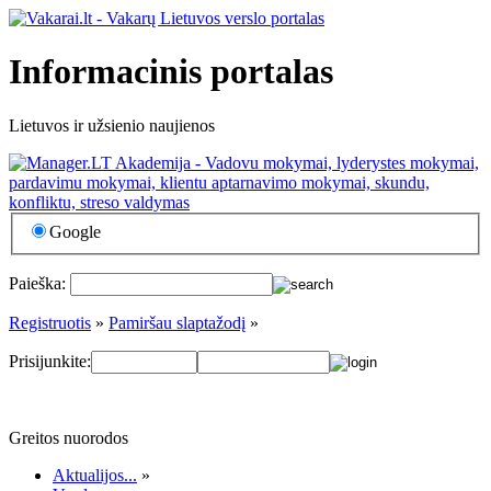
Informacinis portalas
Lietuvos ir užsienio naujienos
Google
Paieška:
Registruotis
»
Pamiršau slaptažodį
»
Prisijunkite:
Greitos nuorodos
Aktualijos...
»