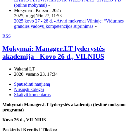
(online mokymai)
»
Mokymai - Kursai - 2025
2025, rugpjūčio 27, 11:53
2025 kovo 27 - 28 d. - Atviri mokymai Vilniuje: “Vidurinės
grandies vadovų kompetencijos stiprinimas
»
RSS
Mokymai: Manager.LT lyderystės
akademija - Kovo 26 d., VILNIUS
Vakarai LT
2020, vasario 23, 17:34
Spausdinti naujieną
Nusiųsti kolegai
Skaityti komentarus
Mokymai: Manager.LT lyderystės akademija (tęstinė mokymo
programa)
Kovo 26 d., VILNIUS
Paskirtis | Kryptis | Tikslas: