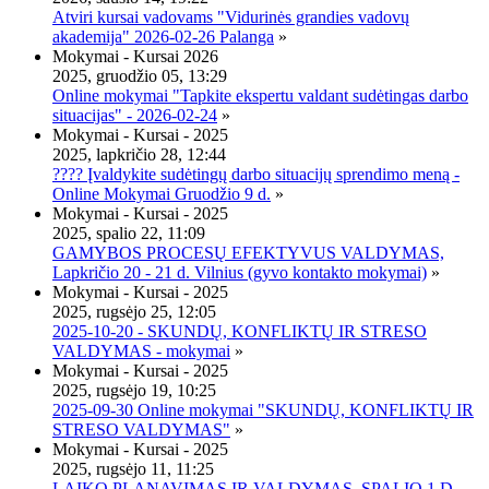
Atviri kursai vadovams "Vidurinės grandies vadovų
akademija" 2026-02-26 Palanga
»
Mokymai - Kursai 2026
2025, gruodžio 05, 13:29
Online mokymai "Tapkite ekspertu valdant sudėtingas darbo
situacijas" - 2026-02-24
»
Mokymai - Kursai - 2025
2025, lapkričio 28, 12:44
???? Įvaldykite sudėtingų darbo situacijų sprendimo meną -
Online Mokymai Gruodžio 9 d.
»
Mokymai - Kursai - 2025
2025, spalio 22, 11:09
GAMYBOS PROCESŲ EFEKTYVUS VALDYMAS,
Lapkričio 20 - 21 d. Vilnius (gyvo kontakto mokymai)
»
Mokymai - Kursai - 2025
2025, rugsėjo 25, 12:05
2025-10-20 - SKUNDŲ, KONFLIKTŲ IR STRESO
VALDYMAS - mokymai
»
Mokymai - Kursai - 2025
2025, rugsėjo 19, 10:25
2025-09-30 Online mokymai "SKUNDŲ, KONFLIKTŲ IR
STRESO VALDYMAS"
»
Mokymai - Kursai - 2025
2025, rugsėjo 11, 11:25
LAIKO PLANAVIMAS IR VALDYMAS, SPALIO 1 D.