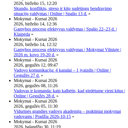
2026, birželio 15, 12:20
Skundų, konfliktų, streso ir kitų sudėtingų bendravimo
situacijų valdymas | Online | Spalio 13 d.
»
Mokymai - Kursai 2026
2026, birželio 14, 12:36
Gamybos procesų efektyvus valdymas | Spalio 22–23 d. |
Klaipėda
»
Mokymai - Kursai 2026
2026, birželio 14, 12:32
Gamybos procesų efektyvus valdymas | Mokymai Vilniuje |
2026 m. kovo 19-20 d.
»
Mokymai - Kursai 2026
2026, gegužės 12, 09:47
Vadovo komunikacija: 4 kanalai – 1 įvaizdis | Online |
Gegužės 27 d.
»
Mokymai - Kursai 2026
2026, gegužės 08, 11:26
Vadovas ir komanda: kaip kalbėtis, kad girdėtume vieni kitus |
Online | Gegužės 28 d.
»
Mokymai - Kursai 2026
2026, gegužės 05, 11:30
Vidurinės grandies vadovų akademija – praktiniai mokymai
vadovams | Pradžia 2026-10-15
»
Mokymai - Kursai 2026
2026, balandžio 30, 11:19