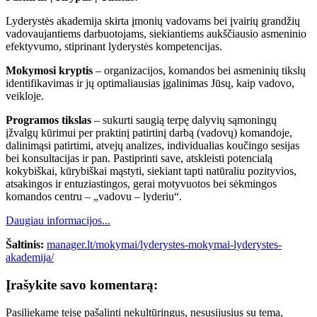
Lyderystės akademija skirta įmonių vadovams bei įvairių grandžių
vadovaujantiems darbuotojams, siekiantiems aukščiausio asmeninio
efektyvumo, stiprinant lyderystės kompetencijas.
Mokymosi kryptis
– organizacijos, komandos bei asmeninių tikslų
identifikavimas ir jų optimaliausias įgalinimas Jūsų, kaip vadovo,
veikloje.
Programos tikslas
– sukurti saugią terpę dalyvių sąmoningų
įžvalgų kūrimui per praktinį patirtinį darbą (vadovų) komandoje,
dalinimąsi patirtimi, atvejų analizes, individualias koučingo sesijas
bei konsultacijas ir pan. Pastiprinti save, atskleisti potencialą
kokybiškai, kūrybiškai mąstyti, siekiant tapti natūraliu pozityvios,
atsakingos ir entuziastingos, gerai motyvuotos bei sėkmingos
komandos centru – „vadovu – lyderiu“.
Daugiau informacijos...
Šaltinis:
manager.lt/mokymai/lyderystes-mokymai-lyderystes-
akademija/
Įrašykite savo komentarą:
Pasiliekame teisę pašalinti nekultūringus, nesusijusius su tema,