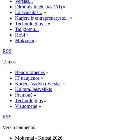
Verslas...
»
Dirbtinis Intelektas (AI)
»
Laisvalaikis...
»
Karjera ir entreprenerystė...
»
Technologijos...
»
Tai įdomu...
»
Hobi
»
Mokymai
»
RSS
Temos
Bendruomenės
»
IT naujienos
»
Karjera Vadyba Verslas
»
Kultūra, laisvalikis
»
Pramonė
»
Technologijos
»
Visuomenė
»
RSS
Verslo naujienos
Mokymai - Kursai 2026