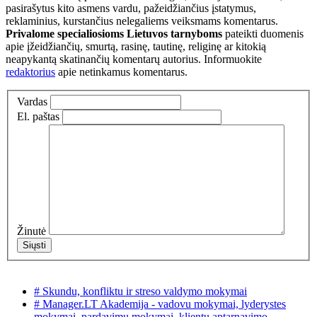
pasirašytus kito asmens vardu, pažeidžiančius įstatymus,
reklaminius, kurstančius nelegaliems veiksmams komentarus.
Privalome specialiosioms Lietuvos tarnyboms
pateikti duomenis
apie įžeidžiančių, smurtą, rasinę, tautinę, religinę ar kitokią
neapykantą skatinančių komentarų autorius. Informuokite
redaktorius
apie netinkamus komentarus.
Vardas
El. paštas
Žinutė
# Skundu, konfliktu ir streso valdymo mokymai
# Manager.LT Akademija - vadovu mokymai, lyderystes
mokymai, pardavimu mokymai, klientu aptarnavimo