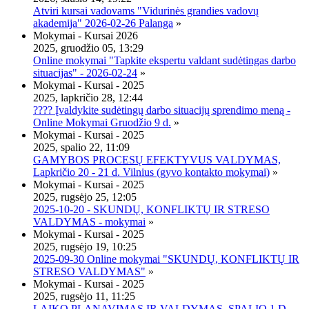
Atviri kursai vadovams "Vidurinės grandies vadovų
akademija" 2026-02-26 Palanga
»
Mokymai - Kursai 2026
2025, gruodžio 05, 13:29
Online mokymai "Tapkite ekspertu valdant sudėtingas darbo
situacijas" - 2026-02-24
»
Mokymai - Kursai - 2025
2025, lapkričio 28, 12:44
???? Įvaldykite sudėtingų darbo situacijų sprendimo meną -
Online Mokymai Gruodžio 9 d.
»
Mokymai - Kursai - 2025
2025, spalio 22, 11:09
GAMYBOS PROCESŲ EFEKTYVUS VALDYMAS,
Lapkričio 20 - 21 d. Vilnius (gyvo kontakto mokymai)
»
Mokymai - Kursai - 2025
2025, rugsėjo 25, 12:05
2025-10-20 - SKUNDŲ, KONFLIKTŲ IR STRESO
VALDYMAS - mokymai
»
Mokymai - Kursai - 2025
2025, rugsėjo 19, 10:25
2025-09-30 Online mokymai "SKUNDŲ, KONFLIKTŲ IR
STRESO VALDYMAS"
»
Mokymai - Kursai - 2025
2025, rugsėjo 11, 11:25
LAIKO PLANAVIMAS IR VALDYMAS, SPALIO 1 D.