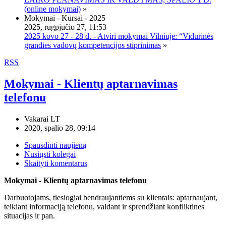
(online mokymai)
»
Mokymai - Kursai - 2025
2025, rugpjūčio 27, 11:53
2025 kovo 27 - 28 d. - Atviri mokymai Vilniuje: “Vidurinės
grandies vadovų kompetencijos stiprinimas
»
RSS
Mokymai - Klientų aptarnavimas
telefonu
Vakarai LT
2020, spalio 28, 09:14
Spausdinti naujieną
Nusiųsti kolegai
Skaityti komentarus
Mokymai - Klientų aptarnavimas telefonu
Darbuotojams, tiesiogiai bendraujantiems su klientais: aptarnaujant,
teikiant informaciją telefonu, valdant ir sprendžiant konfliktines
situacijas ir pan.