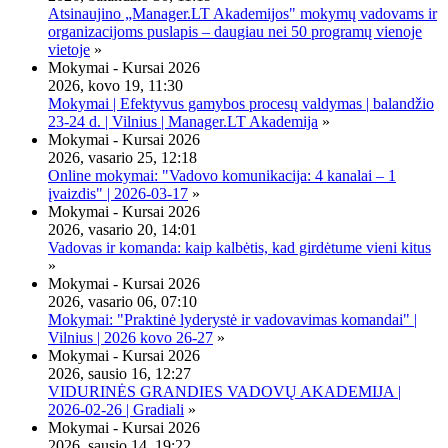
Atsinaujino „Manager.LT Akademijos" mokymų vadovams ir
organizacijoms puslapis – daugiau nei 50 programų vienoje
vietoje
»
Mokymai - Kursai 2026
2026, kovo 19, 11:30
Mokymai | Efektyvus gamybos procesų valdymas | balandžio
23-24 d. | Vilnius | Manager.LT Akademija
»
Mokymai - Kursai 2026
2026, vasario 25, 12:18
Online mokymai: "Vadovo komunikacija: 4 kanalai – 1
įvaizdis" | 2026-03-17
»
Mokymai - Kursai 2026
2026, vasario 20, 14:01
Vadovas ir komanda: kaip kalbėtis, kad girdėtume vieni kitus
»
Mokymai - Kursai 2026
2026, vasario 06, 07:10
Mokymai: "Praktinė lyderystė ir vadovavimas komandai" |
Vilnius | 2026 kovo 26-27
»
Mokymai - Kursai 2026
2026, sausio 16, 12:27
VIDURINĖS GRANDIES VADOVŲ AKADEMIJA |
2026-02-26 | Gradiali
»
Mokymai - Kursai 2026
2026, sausio 14, 19:22