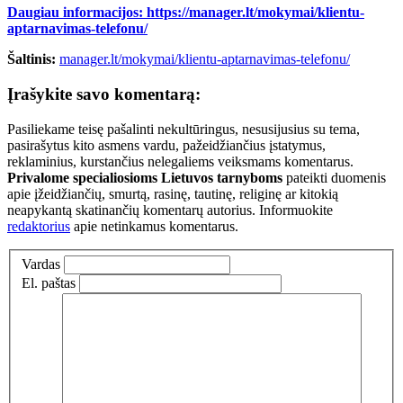
Daugiau informacijos: https://manager.lt/mokymai/klientu-
aptarnavimas-telefonu/
Šaltinis:
manager.lt/mokymai/klientu-aptarnavimas-telefonu/
Įrašykite savo komentarą:
Pasiliekame teisę pašalinti nekultūringus, nesusijusius su tema,
pasirašytus kito asmens vardu, pažeidžiančius įstatymus,
reklaminius, kurstančius nelegaliems veiksmams komentarus.
Privalome specialiosioms Lietuvos tarnyboms
pateikti duomenis
apie įžeidžiančių, smurtą, rasinę, tautinę, religinę ar kitokią
neapykantą skatinančių komentarų autorius. Informuokite
redaktorius
apie netinkamus komentarus.
Vardas
El. paštas