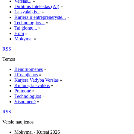
Verslas...
»
Dirbtinis Intelektas (AI)
»
Laisvalaikis...
»
Karjera ir entreprenerystė...
»
Technologijos...
»
Tai įdomu...
»
Hobi
»
Mokymai
»
RSS
Temos
Bendruomenės
»
IT naujienos
»
Karjera Vadyba Verslas
»
Kultūra, laisvalikis
»
Pramonė
»
Technologijos
»
Visuomenė
»
RSS
Verslo naujienos
Mokymai - Kursai 2026