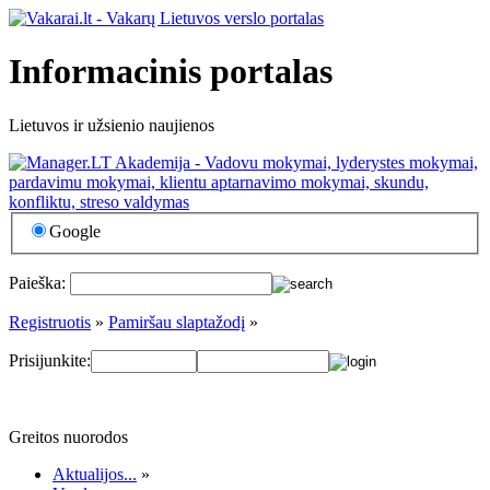
Informacinis portalas
Lietuvos ir užsienio naujienos
Google
Paieška:
Registruotis
»
Pamiršau slaptažodį
»
Prisijunkite:
Greitos nuorodos
Aktualijos...
»