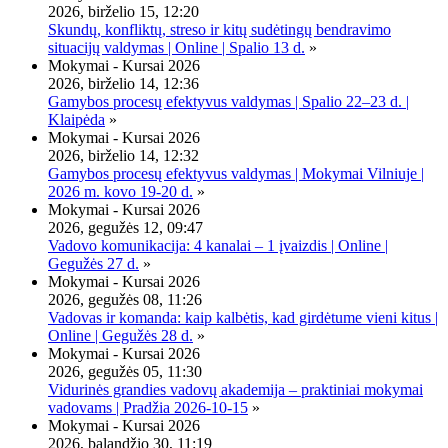
2026, birželio 15, 12:20
Skundų, konfliktų, streso ir kitų sudėtingų bendravimo
situacijų valdymas | Online | Spalio 13 d.
»
Mokymai - Kursai 2026
2026, birželio 14, 12:36
Gamybos procesų efektyvus valdymas | Spalio 22–23 d. |
Klaipėda
»
Mokymai - Kursai 2026
2026, birželio 14, 12:32
Gamybos procesų efektyvus valdymas | Mokymai Vilniuje |
2026 m. kovo 19-20 d.
»
Mokymai - Kursai 2026
2026, gegužės 12, 09:47
Vadovo komunikacija: 4 kanalai – 1 įvaizdis | Online |
Gegužės 27 d.
»
Mokymai - Kursai 2026
2026, gegužės 08, 11:26
Vadovas ir komanda: kaip kalbėtis, kad girdėtume vieni kitus |
Online | Gegužės 28 d.
»
Mokymai - Kursai 2026
2026, gegužės 05, 11:30
Vidurinės grandies vadovų akademija – praktiniai mokymai
vadovams | Pradžia 2026-10-15
»
Mokymai - Kursai 2026
2026, balandžio 30, 11:19