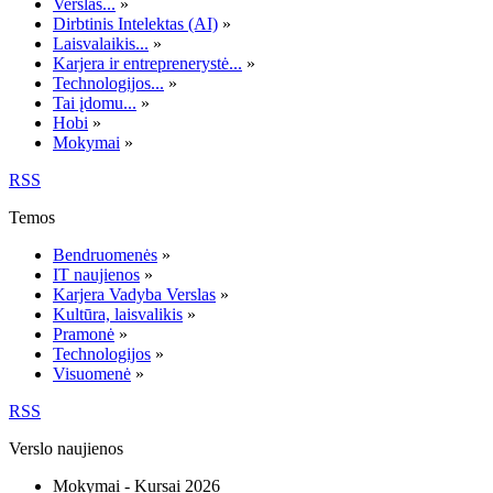
Verslas...
»
Dirbtinis Intelektas (AI)
»
Laisvalaikis...
»
Karjera ir entreprenerystė...
»
Technologijos...
»
Tai įdomu...
»
Hobi
»
Mokymai
»
RSS
Temos
Bendruomenės
»
IT naujienos
»
Karjera Vadyba Verslas
»
Kultūra, laisvalikis
»
Pramonė
»
Technologijos
»
Visuomenė
»
RSS
Verslo naujienos
Mokymai - Kursai 2026