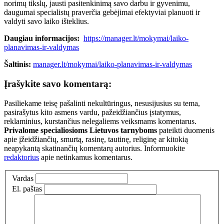
norimų tikslų, jausti pasitenkinimą savo darbu ir gyvenimu,
daugumai specialistų praverčia gebėjimai efektyviai planuoti ir
valdyti savo laiko išteklius.
Daugiau informacijos:
https://manager.lt/mokymai/laiko-
planavimas-ir-valdymas
Šaltinis:
manager.lt/mokymai/laiko-planavimas-ir-valdymas
Įrašykite savo komentarą:
Pasiliekame teisę pašalinti nekultūringus, nesusijusius su tema,
pasirašytus kito asmens vardu, pažeidžiančius įstatymus,
reklaminius, kurstančius nelegaliems veiksmams komentarus.
Privalome specialiosioms Lietuvos tarnyboms
pateikti duomenis
apie įžeidžiančių, smurtą, rasinę, tautinę, religinę ar kitokią
neapykantą skatinančių komentarų autorius. Informuokite
redaktorius
apie netinkamus komentarus.
Vardas
El. paštas