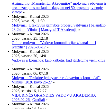
Atsinaujino „Manager.LT Akademijos" mokymų vadovams ir
organizacijoms puslapis – daugiau nei 50 programų vienoje
vietoje
»
Mokymai - Kursai 2026
2026, kovo 19, 11:30
Mokymai | Efektyvus gamybos procesų valdymas | balandžio
23-24 d. | Vilnius | Manager.LT Akademija
»
Mokymai - Kursai 2026
2026, vasario 25, 12:18
Online mokymai: "Vadovo komunikacija: 4 kanalai – 1
įvaizdis" | 2026-03-17
»
Mokymai - Kursai 2026
2026, vasario 20, 14:01
Vadovas ir komanda: kaip kalbėtis, kad girdėtume vieni kitus
»
Mokymai - Kursai 2026
2026, vasario 06, 07:10
Mokymai: "Praktinė lyderystė ir vadovavimas komandai" |
Vilnius | 2026 kovo 26-27
»
Mokymai - Kursai 2026
2026, sausio 16, 12:27
VIDURINĖS GRANDIES VADOVŲ AKADEMIJA |
2026-02-26 | Gradiali
»
Mokymai - Kursai 2026
2026, sausio 14, 19:22