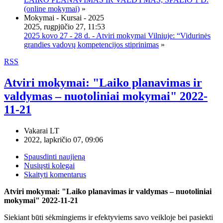
(online mokymai)
»
Mokymai - Kursai - 2025
2025, rugpjūčio 27, 11:53
2025 kovo 27 - 28 d. - Atviri mokymai Vilniuje: “Vidurinės
grandies vadovų kompetencijos stiprinimas
»
RSS
Atviri mokymai: "Laiko planavimas ir
valdymas – nuotoliniai mokymai" 2022-
11-21
Vakarai LT
2022, lapkričio 07, 09:06
Spausdinti naujieną
Nusiųsti kolegai
Skaityti komentarus
Atviri mokymai: "Laiko planavimas ir valdymas – nuotoliniai
mokymai" 2022-11-21
Siekiant būti sėkmingiems ir efektyviems savo veikloje bei pasiekti