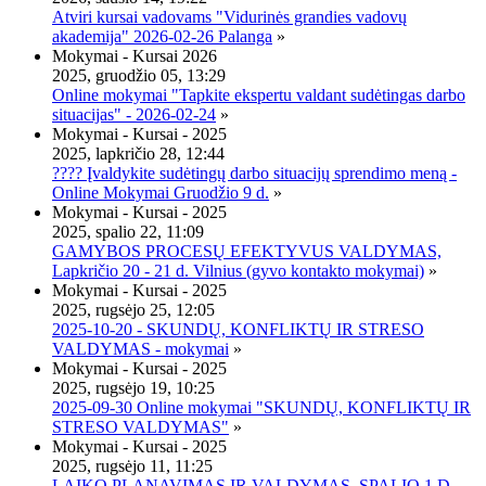
Atviri kursai vadovams "Vidurinės grandies vadovų
akademija" 2026-02-26 Palanga
»
Mokymai - Kursai 2026
2025, gruodžio 05, 13:29
Online mokymai "Tapkite ekspertu valdant sudėtingas darbo
situacijas" - 2026-02-24
»
Mokymai - Kursai - 2025
2025, lapkričio 28, 12:44
???? Įvaldykite sudėtingų darbo situacijų sprendimo meną -
Online Mokymai Gruodžio 9 d.
»
Mokymai - Kursai - 2025
2025, spalio 22, 11:09
GAMYBOS PROCESŲ EFEKTYVUS VALDYMAS,
Lapkričio 20 - 21 d. Vilnius (gyvo kontakto mokymai)
»
Mokymai - Kursai - 2025
2025, rugsėjo 25, 12:05
2025-10-20 - SKUNDŲ, KONFLIKTŲ IR STRESO
VALDYMAS - mokymai
»
Mokymai - Kursai - 2025
2025, rugsėjo 19, 10:25
2025-09-30 Online mokymai "SKUNDŲ, KONFLIKTŲ IR
STRESO VALDYMAS"
»
Mokymai - Kursai - 2025
2025, rugsėjo 11, 11:25
LAIKO PLANAVIMAS IR VALDYMAS, SPALIO 1 D.