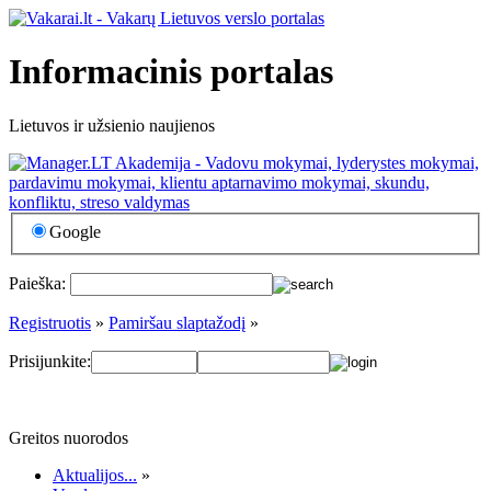
Informacinis portalas
Lietuvos ir užsienio naujienos
Google
Paieška:
Registruotis
»
Pamiršau slaptažodį
»
Prisijunkite:
Greitos nuorodos
Aktualijos...
»