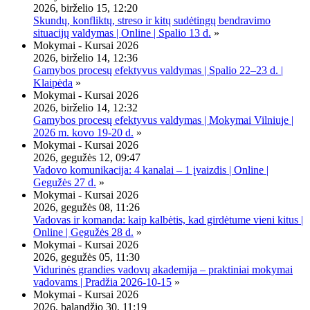
2026, birželio 15, 12:20
Skundų, konfliktų, streso ir kitų sudėtingų bendravimo
situacijų valdymas | Online | Spalio 13 d.
»
Mokymai - Kursai 2026
2026, birželio 14, 12:36
Gamybos procesų efektyvus valdymas | Spalio 22–23 d. |
Klaipėda
»
Mokymai - Kursai 2026
2026, birželio 14, 12:32
Gamybos procesų efektyvus valdymas | Mokymai Vilniuje |
2026 m. kovo 19-20 d.
»
Mokymai - Kursai 2026
2026, gegužės 12, 09:47
Vadovo komunikacija: 4 kanalai – 1 įvaizdis | Online |
Gegužės 27 d.
»
Mokymai - Kursai 2026
2026, gegužės 08, 11:26
Vadovas ir komanda: kaip kalbėtis, kad girdėtume vieni kitus |
Online | Gegužės 28 d.
»
Mokymai - Kursai 2026
2026, gegužės 05, 11:30
Vidurinės grandies vadovų akademija – praktiniai mokymai
vadovams | Pradžia 2026-10-15
»
Mokymai - Kursai 2026
2026, balandžio 30, 11:19