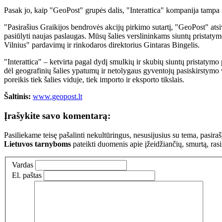
Pasak jo, kaip "GeoPost" grupės dalis, "Interattica" kompanija tampa 
"Pasirašius Graikijos bendrovės akcijų pirkimo sutartį, "GeoPost" atsi
pasiūlyti naujas paslaugas. Mūsų šalies verslininkams siuntų pristatym
Vilnius" pardavimų ir rinkodaros direktorius Gintaras Bingelis.
"Interattica" – ketvirta pagal dydį smulkių ir skubių siuntų pristatymo 
dėl geografinių šalies ypatumų ir netolygaus gyventojų pasiskirstymo 
poreikis tiek šalies viduje, tiek importo ir eksporto tikslais.
Šaltinis:
www.geopost.lt
Įrašykite savo komentarą:
Pasiliekame teisę pašalinti nekultūringus, nesusijusius su tema, pasi
Lietuvos tarnyboms
pateikti duomenis apie įžeidžiančių, smurtą, ras
Vardas
El. paštas