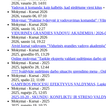
2026, vasario 20, 14:01
Vadovas ir komanda: kaip kalbėtis, kad girdėtume vieni kitus
»
Mokymai - Kursai 2026
2026, vasario 06, 07:10
Mokymai: "Praktinė lyderystė ir vadovavimas komandai" | Viln
Mokymai - Kursai 2026
2026, sausio 16, 12:27
VIDURINĖS GRANDIES VADOVŲ AKADEMIJA | 2026-02-2
Mokymai - Kursai 2026
2026, sausio 14, 19:22
Atviri kursai vadovams "Vidurinės grandies vadovų akademija
Mokymai - Kursai 2026
2025, gruodžio 05, 13:29
Online mokymai "Tapkite ekspertu valdant sudėtingas darbo sit
Mokymai - Kursai - 2025
2025, lapkričio 28, 12:44
???? Įvaldykite sudėtingų darbo situacijų sprendimo meną - O
Mokymai - Kursai - 2025
2025, spalio 22, 11:09
GAMYBOS PROCESŲ EFEKTYVUS VALDYMAS, Lapkričio 20 
Mokymai - Kursai - 2025
2025, rugsėjo 25, 12:05
2025-10-20 - SKUNDŲ, KONFLIKTŲ IR STRESO VALDY
Mokymai - Kursai - 2025
2025, rugsėjo 19, 10:25