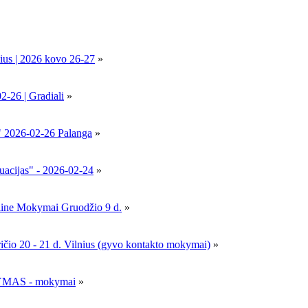
ius | 2026 kovo 26-27
»
6 | Gradiali
»
" 2026-02-26 Palanga
»
uacijas" - 2026-02-24
»
nline Mokymai Gruodžio 9 d.
»
- 21 d. Vilnius (gyvo kontakto mokymai)
»
MAS - mokymai
»