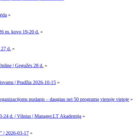
pėda
»
26 m. kovo 19-20 d.
»
 27 d.
»
Online | Gegužės 28 d.
»
dovams | Pradžia 2026-10-15
»
nizacijoms puslapis – daugiau nei 50 programų vienoje vietoje
»
-24 d. | Vilnius | Manager.LT Akademija
»
" | 2026-03-17
»