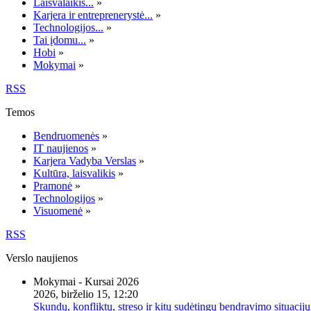
Laisvalaikis...
»
Karjera ir entreprenerystė...
»
Technologijos...
»
Tai įdomu...
»
Hobi
»
Mokymai
»
RSS
Temos
Bendruomenės
»
IT naujienos
»
Karjera Vadyba Verslas
»
Kultūra, laisvalikis
»
Pramonė
»
Technologijos
»
Visuomenė
»
RSS
Verslo naujienos
Mokymai - Kursai 2026
2026, birželio 15, 12:20
Skundų, konfliktų, streso ir kitų sudėtingų bendravimo situacijų