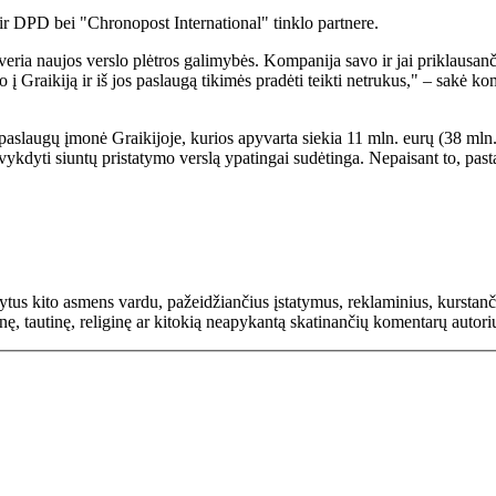
ir DPD bei "Chronopost International" tinklo partnere.
veria naujos verslo plėtros galimybės. Kompanija savo ir jai priklausanč
o į Graikiją ir iš jos paslaugą tikimės pradėti teikti netrukus," – sakė
paslaugų įmonė Graikijoje, kurios apyvarta siekia 11 mln. eurų (38 mln. lit
vykdyti siuntų pristatymo verslą ypatingai sudėtinga. Nepaisant to, pas
rašytus kito asmens vardu, pažeidžiančius įstatymus, reklaminius, kurs
inę, tautinę, religinę ar kitokią neapykantą skatinančių komentarų autor