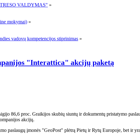
R STRESO VALDYMAS"
»
ne mokymai)
»
andies vadovų kompetencijos stiprinimas
»
panijos "Interattica" akcijų paketą
gijo 86,6 proc. Graikijos skubių siuntų ir dokumentų pristatymo pasla
kompanijos akcijų.
nimo paslaugų įmonės "GeoPost" plėtrą Pietų ir Rytų Europoje, bet ir yr