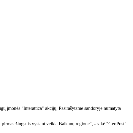
ugų įmonės "Interattica" akcijų. Pasirašytame sandoryje numatyta
a pirmas žingsnis vystant veiklą Balkanų regione", - sakė "GeoPost"