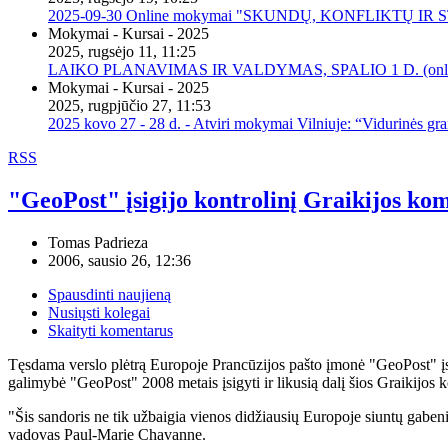
2025-09-30 Online mokymai "SKUNDŲ, KONFLIKTŲ I
Mokymai - Kursai - 2025
2025, rugsėjo 11, 11:25
LAIKO PLANAVIMAS IR VALDYMAS, SPALIO 1 D. (onli
Mokymai - Kursai - 2025
2025, rugpjūčio 27, 11:53
2025 kovo 27 - 28 d. - Atviri mokymai Vilniuje: “Vidurinės gr
RSS
"GeoPost" įsigijo kontrolinį Graikijos kom
Tomas Padrieza
2006, sausio 26, 12:36
Spausdinti naujieną
Nusiųsti kolegai
Skaityti komentarus
Tęsdama verslo plėtrą Europoje Prancūzijos pašto įmonė "GeoPost" įsi
galimybė "GeoPost" 2008 metais įsigyti ir likusią dalį šios Graikijos 
"Šis sandoris ne tik užbaigia vienos didžiausių Europoje siuntų gabe
vadovas Paul-Marie Chavanne.