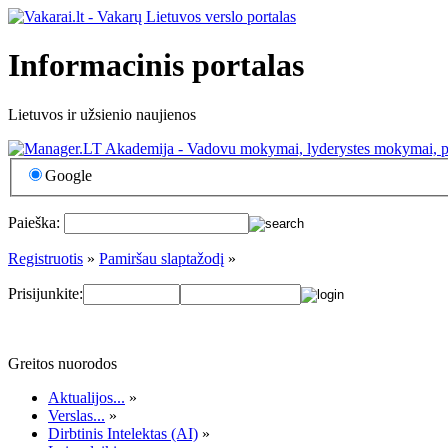
Informacinis portalas
Lietuvos ir užsienio naujienos
Google
Paieška:
Registruotis
»
Pamiršau slaptažodį
»
Prisijunkite:
Greitos nuorodos
Aktualijos...
»
Verslas...
»
Dirbtinis Intelektas (AI)
»