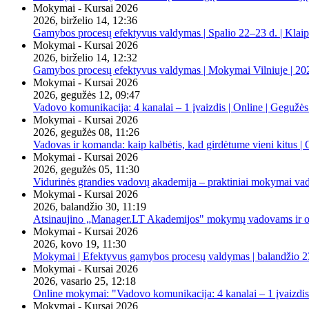
Mokymai - Kursai 2026
2026, birželio 14, 12:36
Gamybos procesų efektyvus valdymas | Spalio 22–23 d. | Klai
Mokymai - Kursai 2026
2026, birželio 14, 12:32
Gamybos procesų efektyvus valdymas | Mokymai Vilniuje | 20
Mokymai - Kursai 2026
2026, gegužės 12, 09:47
Vadovo komunikacija: 4 kanalai – 1 įvaizdis | Online | Gegužės
Mokymai - Kursai 2026
2026, gegužės 08, 11:26
Vadovas ir komanda: kaip kalbėtis, kad girdėtume vieni kitus | 
Mokymai - Kursai 2026
2026, gegužės 05, 11:30
Vidurinės grandies vadovų akademija – praktiniai mokymai va
Mokymai - Kursai 2026
2026, balandžio 30, 11:19
Atsinaujino „Manager.LT Akademijos" mokymų vadovams ir orga
Mokymai - Kursai 2026
2026, kovo 19, 11:30
Mokymai | Efektyvus gamybos procesų valdymas | balandžio 23
Mokymai - Kursai 2026
2026, vasario 25, 12:18
Online mokymai: "Vadovo komunikacija: 4 kanalai – 1 įvaizdis
Mokymai - Kursai 2026