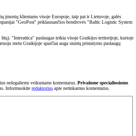
ių įmonių klientams visoje Europoje, taip pat ir Lietuvoje, galės
 kompanijai "GeoPost" priklausančios bendrovės "Baltic Logistic System
ų). "Interattica" paslaugas teikia visoje Graikijos teritorijoje, kurioje
taruoju metu Graikijoje sparčiai auga siuntų pristatymo paslaugų
tančius nelegaliems veiksmams komentarus.
Privalome specialiosioms
ius. Informuokite
redaktorius
apie netinkamus komentarus.