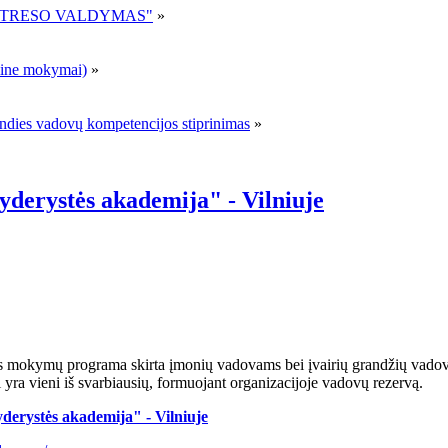
R STRESO VALDYMAS"
»
ne mokymai)
»
andies vadovų kompetencijos stiprinimas
»
erystės akademija" - Vilniuje
ės mokymų programa skirta įmonių vadovams bei įvairių grandžių vadov
yra vieni iš svarbiausių, formuojant organizacijoje vadovų rezervą.
derystės akademija" - Vilniuje