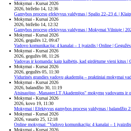
Mokymai - Kursai 2026
2026, birželio 14, 12:36
Gamybos procesų efektyvus valdymas | Spalio 22–23 d. | Klai
Mokymai - Kursai 2026
2026, birželio 14, 12:32
Gamybos procesų efektyvus valdymas | Mokymai Vilniuje | 20
Mokymai - Kursai 2026
2026, gegužės 12, 09:47
Vadovo komunikacija: 4 kanalai – 1 įvaizdis | Online | Gegužės
Mokymai - Kursai 2026
2026, gegužės 08, 11:26
Vadovas ir komanda: kaip kalbėtis, kad girdėtume vieni kitus | 
Mokymai - Kursai 2026
2026, gegužės 05, 11:30
Vidurinės grandies vadovų akademija – praktiniai mokymai va
Mokymai - Kursai 2026
2026, balandžio 30, 11:19
Atsinaujino „Manager.LT Akademijos" mokymų vadovams ir orga
Mokymai - Kursai 2026
2026, kovo 19, 11:30
Mokymai | Efektyvus gamybos procesų valdymas | balandžio 23
Mokymai - Kursai 2026
2026, vasario 25, 12:18
Online mokymai: "Vadovo komunikacija: 4 kanalai – 1 įvaizdis
Mokymai - Kursai 2026