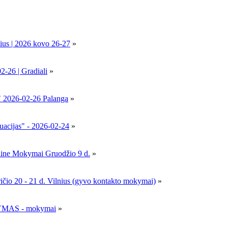
ius | 2026 kovo 26-27
»
6 | Gradiali
»
" 2026-02-26 Palanga
»
uacijas" - 2026-02-24
»
nline Mokymai Gruodžio 9 d.
»
- 21 d. Vilnius (gyvo kontakto mokymai)
»
MAS - mokymai
»