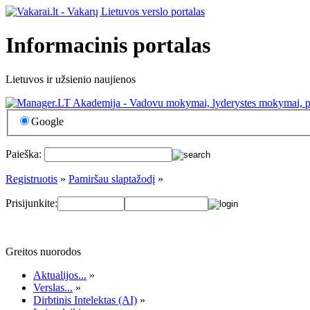
Informacinis portalas
Lietuvos ir užsienio naujienos
Google
Paieška:
Registruotis
»
Pamiršau slaptažodį
»
Prisijunkite:
Greitos nuorodos
Aktualijos...
»
Verslas...
»
Dirbtinis Intelektas (AI)
»