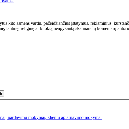
dovams/
rašytus kito asmens vardu, pažeidžiančius įstatymus, reklaminius, kurs
inę, tautinę, religinę ar kitokią neapykantą skatinančių komentarų autor
mai, pardavimu mokymai, klientu aptarnavimo mokymai