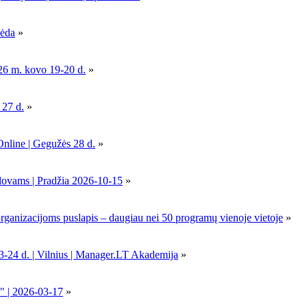
pėda
»
26 m. kovo 19-20 d.
»
 27 d.
»
Online | Gegužės 28 d.
»
dovams | Pradžia 2026-10-15
»
nizacijoms puslapis – daugiau nei 50 programų vienoje vietoje
»
-24 d. | Vilnius | Manager.LT Akademija
»
" | 2026-03-17
»