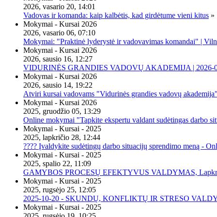
2026, vasario 20, 14:01
Vadovas ir komanda: kaip kalbėtis, kad girdėtume vieni kitus
»
Mokymai - Kursai 2026
2026, vasario 06, 07:10
Mokymai: "Praktinė lyderystė ir vadovavimas komandai" | Viln
Mokymai - Kursai 2026
2026, sausio 16, 12:27
VIDURINĖS GRANDIES VADOVŲ AKADEMIJA | 2026-02-2
Mokymai - Kursai 2026
2026, sausio 14, 19:22
Atviri kursai vadovams "Vidurinės grandies vadovų akademija
Mokymai - Kursai 2026
2025, gruodžio 05, 13:29
Online mokymai "Tapkite ekspertu valdant sudėtingas darbo sit
Mokymai - Kursai - 2025
2025, lapkričio 28, 12:44
???? Įvaldykite sudėtingų darbo situacijų sprendimo meną - O
Mokymai - Kursai - 2025
2025, spalio 22, 11:09
GAMYBOS PROCESŲ EFEKTYVUS VALDYMAS, Lapkričio 20 
Mokymai - Kursai - 2025
2025, rugsėjo 25, 12:05
2025-10-20 - SKUNDŲ, KONFLIKTŲ IR STRESO VALDY
Mokymai - Kursai - 2025
2025, rugsėjo 19, 10:25