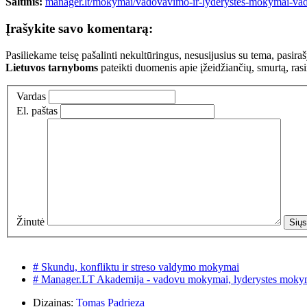
Šaltinis:
manager.lt/mokymai/vadovavimo-ir-lyderystes-mokymai-va
Įrašykite savo komentarą:
Pasiliekame teisę pašalinti nekultūringus, nesusijusius su tema, pasi
Lietuvos tarnyboms
pateikti duomenis apie įžeidžiančių, smurtą, ras
Vardas
El. paštas
Žinutė
# Skundu, konfliktu ir streso valdymo mokymai
# Manager.LT Akademija - vadovu mokymai, lyderystes moky
Dizainas:
Tomas Padrieza