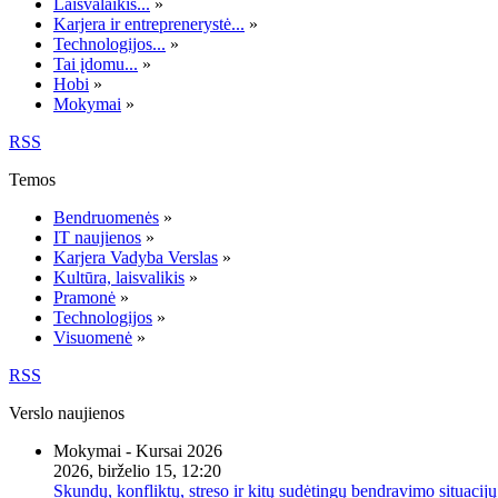
Laisvalaikis...
»
Karjera ir entreprenerystė...
»
Technologijos...
»
Tai įdomu...
»
Hobi
»
Mokymai
»
RSS
Temos
Bendruomenės
»
IT naujienos
»
Karjera Vadyba Verslas
»
Kultūra, laisvalikis
»
Pramonė
»
Technologijos
»
Visuomenė
»
RSS
Verslo naujienos
Mokymai - Kursai 2026
2026, birželio 15, 12:20
Skundų, konfliktų, streso ir kitų sudėtingų bendravimo situacijų