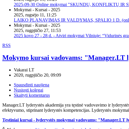
2025-09-30 Online mokymai "SKUNDŲ, KONFLIKTŲ I
Mokymai - Kursai - 2025
2025, rugsėjo 11, 11:25
LAIKO PLANAVIMAS IR VALDYMAS, SPALIO 1 D. (onli
Mokymai - Kursai - 2025
2025, rugpjūčio 27, 11:53
2025 kovo 27 - 28 d. - Atviri mokymai Vilniuje: “Vidurinės gr
RSS
Mokymo kursai vadovams: "Manager.LT lyd
Vakarai LT
2020, rugpjūčio 20, 09:09
Spausdinti naujieną
Nusiųsti kolegai
Skaityti komentarus
Manager.LT lyderystės akademija yra tęstinė vadovavimo ir lyderyst
efektyvumo, stiprinant lyderystės kompetencijas. Lyderystės mokymai 
Testiniai kursai - lyderystės mokymai vadovams: "Manager.LT ly